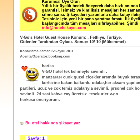
Kurumsal Üye Olun
Yıllık bir üyelik bedeli ödeyerek daha hızlı anında
garantisi. İsimsiz ve kimliksiz mesajları her zama
silme şansı. Şikayetleri yazanlarla daha kolay ileti
Tesisiniz için yeni bir şans yaratma fırsatı. İlk üyel
başlangıcında tüm mesajları sıfırlayabilme. Şimdi 
info@hotelsikayet.com
V-Go's Hotel Guest House
Konum:
,
Fethiye
,
Turkiye
.
Gidenler Tarafından Oyladı
. Sonuç:
10
/
10
(Mükemmel)
Konaklama Zamanı:25 eylul 2011
Acenta/Operatör:booking.com
harika
V-GO hotel tek kelimeyle sevimli .
manzarası cuok guzel ciçekler arsında buyuk terası
korfezine bakan balkonlu odalar,her aksam yapıla
partileri. ucuz ve cok temiz odalarıyla sevimli. prsonel cok h
sevimli. 24 saat kahve cay ücretsiz. tesekurler v-go
herkese öneriyorum.
Bu otel hakkında şikayet yaz
Sayfa: 1