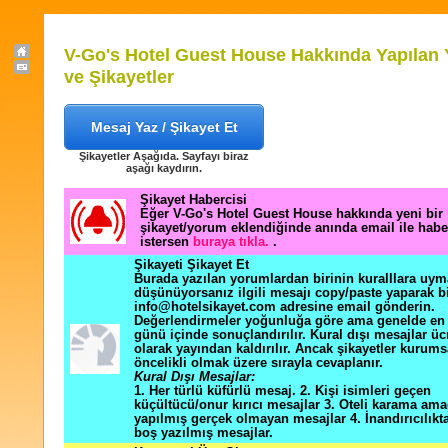
V-Go's Hotel Guest House Hakkında Yapılan
ve Şikayetler
Mesaj Yaz / Şikayet Et
Şikayetler Aşağıda. Sayfayı biraz
aşağı kaydırın.
Şikayet Habercisi
Eğer V-Go's Hotel Guest House hakkında yeni bir
şikayet/yorum eklendiğinde anında email ile hab
istersen
buraya tıkla.
.
Şikayeti Şikayet Et
Burada yazılan yorumlardan birinin kuralllara uym
düşünüyorsanız ilgili mesajı copy/paste yaparak b
info@hotelsikayet.com adresine email gönderin.
Değerlendirmeler yoğunluğa göre ama genelde en f
günü içinde sonuçlandırılır. Kural dışı mesajlar üc
olarak yayından kaldırılır. Ancak şikayetler kurums
öncelikli olmak üzere sırayla cevaplanır.
Kural Dışı Mesajlar:
1. Her türlü küfürlü mesaj. 2. Kişi isimleri geçen
küçültücü/onur kırıcı mesajlar 3. Oteli karama ama
yapılmış gerçek olmayan mesajlar 4. İnandırıcılık
boş yazılmış mesajlar.