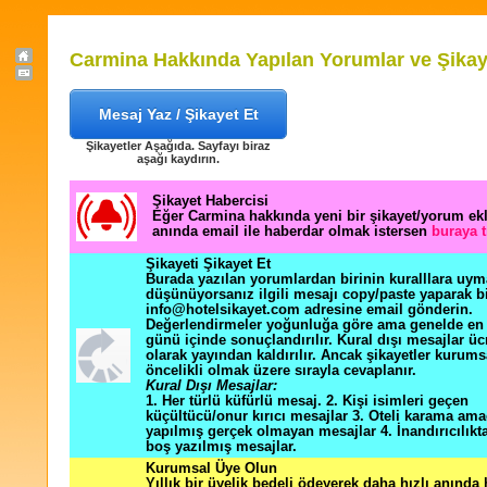
Carmina Hakkında Yapılan Yorumlar ve Şikay
Mesaj Yaz / Şikayet Et
Şikayetler Aşağıda. Sayfayı biraz
aşağı kaydırın.
Şikayet Habercisi
Eğer Carmina hakkında yeni bir şikayet/yorum ek
anında email ile haberdar olmak istersen
buraya t
Şikayeti Şikayet Et
Burada yazılan yorumlardan birinin kuralllara uym
düşünüyorsanız ilgili mesajı copy/paste yaparak b
info@hotelsikayet.com adresine email gönderin.
Değerlendirmeler yoğunluğa göre ama genelde en f
günü içinde sonuçlandırılır. Kural dışı mesajlar üc
olarak yayından kaldırılır. Ancak şikayetler kurums
öncelikli olmak üzere sırayla cevaplanır.
Kural Dışı Mesajlar:
1. Her türlü küfürlü mesaj. 2. Kişi isimleri geçen
küçültücü/onur kırıcı mesajlar 3. Oteli karama ama
yapılmış gerçek olmayan mesajlar 4. İnandırıcılık
boş yazılmış mesajlar.
Kurumsal Üye Olun
Yıllık bir üyelik bedeli ödeyerek daha hızlı anında