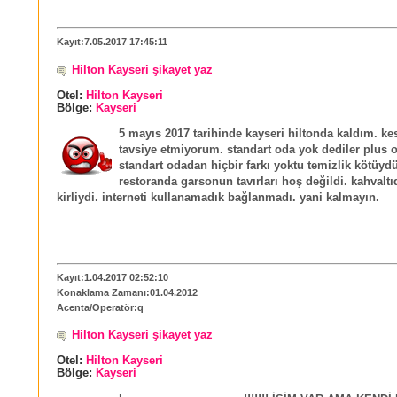
Kayıt:7.05.2017 17:45:11
Hilton Kayseri şikayet yaz
Otel:
Hilton Kayseri
Bölge:
Kayseri
5 mayıs 2017 tarihinde kayseri hiltonda kaldım. kes
tavsiye etmiyorum. standart oda yok dediler plus o
standart odadan hiçbir farkı yoktu temizlik kötüydü.
restoranda garsonun tavırları hoş değildi. kahvaltıd
kirliydi. interneti kullanamadık bağlanmadı. yani kalmayın.
Kayıt:1.04.2017 02:52:10
Konaklama Zamanı:01.04.2012
Acenta/Operatör:q
Hilton Kayseri şikayet yaz
Otel:
Hilton Kayseri
Bölge:
Kayseri