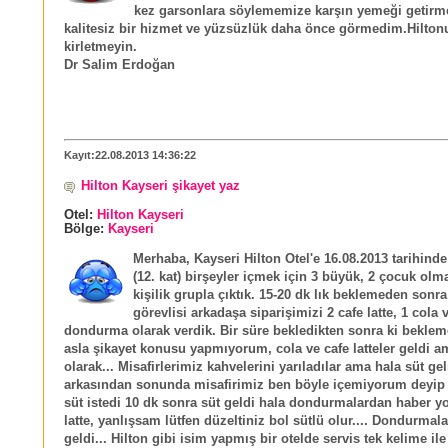
kez garsonlara söylememize karşın yemeği getirme
kalitesiz bir hizmet ve yüzsüzlük daha önce görmedim.Hiltonu
kirletmeyin.
Dr Salim Erdoğan
Kayıt:22.08.2013 14:36:22
Hilton Kayseri şikayet yaz
Otel:
Hilton Kayseri
Bölge:
Kayseri
Merhaba, Kayseri Hilton Otel'e 16.08.2013 tarihinde 
(12. kat) birşeyler içmek için 3 büyük, 2 çocuk olm
kişilik grupla çıktık. 15-20 dk lık beklemeden sonra
görevlisi arkadaşa siparişimizi 2 cafe latte, 1 cola 
dondurma olarak verdik. Bir süre bekledikten sonra ki beklem
asla şikayet konusu yapmıyorum, cola ve cafe latteler geldi 
olarak... Misafirlerimiz kahvelerini yarıladılar ama hala süt ge
arkasından sonunda misafirimiz ben böyle içemiyorum deyip
süt istedi 10 dk sonra süt geldi hala dondurmalardan haber yo
latte, yanlışsam lütfen düzeltiniz bol sütlü olur.... Dondurmal
geldi... Hilton gibi isim yapmış bir otelde servis tek kelime ile 