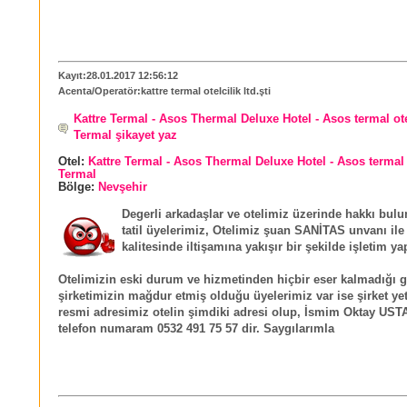
Kayıt:28.01.2017 12:56:12
Acenta/Operatör:kattre termal otelcilik ltd.şti
Kattre Termal - Asos Thermal Deluxe Hotel - Asos termal ote
Termal şikayet yaz
Otel:
Kattre Termal - Asos Thermal Deluxe Hotel - Asos termal 
Termal
Bölge:
Nevşehir
Degerli arkadaşlar ve otelimiz üzerinde hakkı bul
tatil üyelerimiz, Otelimiz şuan SANİTAS unvanı ile 
kalitesinde iltişamına yakışır bir şekilde işletim y
Otelimizin eski durum ve hizmetinden hiçbir eser kalmadığı gi
şirketimizin mağdur etmiş olduğu üyelerimiz var ise şirket yetk
resmi adresimiz otelin şimdiki adresi olup, İsmim Oktay UST
telefon numaram 0532 491 75 57 dir. Saygılarımla