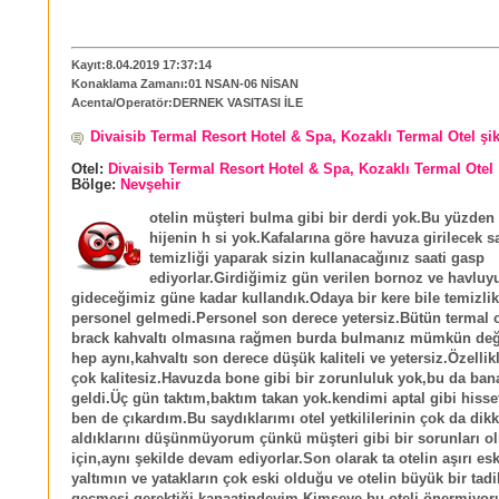
Kayıt:8.04.2019 17:37:14
Konaklama Zamanı:01 NSAN-06 NİSAN
Acenta/Operatör:DERNEK VASITASI İLE
Divaisib Termal Resort Hotel & Spa, Kozaklı Termal Otel şi
Otel:
Divaisib Termal Resort Hotel & Spa, Kozaklı Termal Otel
Bölge:
Nevşehir
otelin müşteri bulma gibi bir derdi yok.Bu yüzden
hijenin h si yok.Kafalarına göre havuza girilecek 
temizliği yaparak sizin kullanacağınız saati gasp
ediyorlar.Girdiğimiz gün verilen bornoz ve havluy
gideceğimiz güne kadar kullandık.Odaya bir kere bile temizlik
personel gelmedi.Personel son derece yetersiz.Bütün termal ot
brack kahvaltı olmasına rağmen burda bulmanız mümkün değ
hep aynı,kahvaltı son derece düşük kaliteli ve yetersiz.Özellikl
çok kalitesiz.Havuzda bone gibi bir zorunluluk yok,bu da bana
geldi.Üç gün taktım,baktım takan yok.kendimi aptal gibi hisse
ben de çıkardım.Bu saydıklarımı otel yetkililerinin çok da dikk
aldıklarını düşünmüyorum çünkü müşteri gibi bir sorunları o
için,aynı şekilde devam ediyorlar.Son olarak ta otelin aşırı esk
yaltımın ve yatakların çok eski olduğu ve otelin büyük bir tadi
geçmesi gerektiği kanaatindeyim.Kimseye bu oteli önermiyo