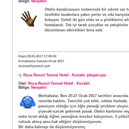
Bölge:
Nevşehir
Otelin kanalizasyon sisteminde bir sıkıntı var h
özellikle lavabolara yakın yerler ve oda banyola
kokuyor. Geleli iki gün oldu ve o pisliklerini ai
hastalandı. Tek iyi tarafı çocuklar ve yetişkinler
düzenlenen etkinlikleri bina eski
Kayıt:28.01.2017 17:05:02
Konaklama Zamanı:Ocak 2017
Acenta/Operatör:yok
Roza Resort Termal Hotel - Kozaklı şikayet yaz
Otel:
Roza Resort Termal Hotel - Kozaklı
Bölge:
Nevşehir
Merhabalar, Ben 25-27 Ocak 2017 tarihleri arasınd
resortta kaldım. Temizlik çok kötü, odalar berbattı.
pansiyon olduğu için öğle yemeği problem oluyor.
yiyecek-içecek getirmek yasak. Otelin kantinine vey
extra ücret aldığı öğlen yemeğine mecbur kalıyorsun. 5 yıldızl
ruhsatı almış ama hak ettiğini düşünmüyorum.
Bir daha kalmayı da düşünmüyorumç