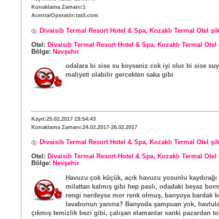
Konaklama Zamanı:1
Acenta/Operatör:tatil.com
Divaisib Termal Resort Hotel & Spa, Kozaklı Termal Otel şi
Otel:
Divaisib Termal Resort Hotel & Spa, Kozaklı Termal Otel
Bölge:
Nevşehir
odalara bi sise su koysaniz cok iyi olur bi sise su
maliyeti olabilir gercekten saka gibi
Kayıt:25.02.2017 19:54:43
Konaklama Zamanı:24.02.2017-26.02.2017
Divaisib Termal Resort Hotel & Spa, Kozaklı Termal Otel şi
Otel:
Divaisib Termal Resort Hotel & Spa, Kozaklı Termal Otel
Bölge:
Nevşehir
Havuzu çok küçük, açık havuzu yosunlu kaydırağı
milattan kalmış gibi hep paslı, odadaki beyaz born
rengi nerdeyse mor renk olmuş, banyoya bardak 
lavabonun yanına? Banyoda şampuan yok, havlular
çıkmış temizlik bezi gibi, çalışan elamanlar sanki pazardan t