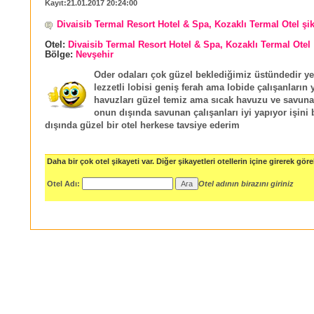
Kayıt:21.01.2017 20:24:00
Divaisib Termal Resort Hotel & Spa, Kozaklı Termal Otel şi
Otel:
Divaisib Termal Resort Hotel & Spa, Kozaklı Termal Otel
Bölge:
Nevşehir
Oder odaları çok güzel beklediğimiz üstündedir y
lezzetli lobisi geniş ferah ama lobide çalışanların 
havuzları güzel temiz ama sıcak havuzu ve savun
onun dışında savunan çalışanları iyi yapıyor işini 
dışında güzel bir otel herkese tavsiye ederim
Daha bir çok otel şikayeti var. Diğer şikayetleri otellerin içine girerek göreb
Otel Adı:
Otel adının birazını giriniz