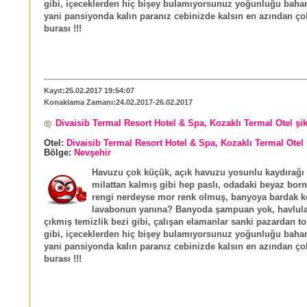
gibi, içeceklerden hiç bişey bulamıyorsunuz yoğunluğu bahan
yani pansiyonda kalın paranız cebinizde kalsın en azından ço
burası !!!
Kayıt:25.02.2017 19:54:07
Konaklama Zamanı:24.02.2017-26.02.2017
Divaisib Termal Resort Hotel & Spa, Kozaklı Termal Otel şi
Otel:
Divaisib Termal Resort Hotel & Spa, Kozaklı Termal Otel
Bölge:
Nevşehir
Havuzu çok küçük, açık havuzu yosunlu kaydırağı
milattan kalmış gibi hep paslı, odadaki beyaz born
rengi nerdeyse mor renk olmuş, banyoya bardak 
lavabonun yanına? Banyoda şampuan yok, havlular
çıkmış temizlik bezi gibi, çalışan elamanlar sanki pazardan t
gibi, içeceklerden hiç bişey bulamıyorsunuz yoğunluğu bahan
yani pansiyonda kalın paranız cebinizde kalsın en azından ço
burası !!!