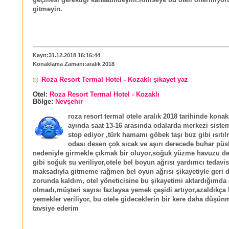
gitmeyin.
Kayıt:31.12.2018 16:16:44
Konaklama Zamanı:aralık 2018
Roza Resort Termal Hotel - Kozaklı şikayet yaz
Otel:
Roza Resort Termal Hotel - Kozaklı
Bölge:
Nevşehir
roza resort termal otele aralık 2018 tarihinde konak
ayında saat 13-16 arasında odalarda merkezi sistem
stop ediyor ,türk hamamı göbek taşı buz gibi ısıtıl
odası desen çok sıcak ve aşırı derecede buhar pü
nedeniyle girmekle çıkmak bir oluyor,soğuk yüzme havuzu d
gibi soğuk su veriliyor,otele bel boyun ağrısı yardımcı tedavis
maksadıyla gitmeme rağmen bel oyun ağrısı şikayetiyle geri
zorunda kaldım, otel yöneticisine bu şikayetimi aktardığımda o
olmadı,müşteri sayısı fazlaysa yemek çeşidi artıyor,azaldıkça
yemekler veriliyor, bu otele gideceklerin bir kere daha düşünm
tavsiye ederim