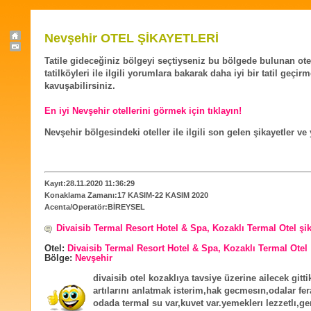
Nevşehir OTEL ŞİKAYETLERİ
Tatile gideceğiniz bölgeyi seçtiyseniz bu bölgede bulunan ote
tatilköyleri ile ilgili yorumlara bakarak daha iyi bir tatil geçir
kavuşabilirsiniz.
En iyi Nevşehir otellerini görmek için tıklayın!
Nevşehir bölgesindeki oteller ile ilgili son gelen şikayetler ve
Kayıt:28.11.2020 11:36:29
Konaklama Zamanı:17 KASIM-22 KASIM 2020
Acenta/Operatör:BİREYSEL
Divaisib Termal Resort Hotel & Spa, Kozaklı Termal Otel şi
Otel:
Divaisib Termal Resort Hotel & Spa, Kozaklı Termal Otel
Bölge:
Nevşehir
divaisib otel kozaklıya tavsiye üzerine ailecek gitt
artılarını anlatmak isterim,hak gecmesın,odalar fe
odada termal su var,kuvet var.yemeklerı lezzetlı,ge