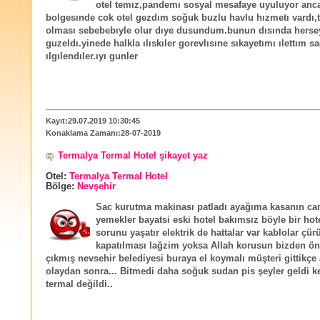
otel temız,pandemı sosyal mesafaye uyuluyor anca
bolgesınde cok otel gezdım soğuk buzlu havlu hızmetı vardı,t
olması sebebebıyle olur dıye dusundum.bunun dısında herse
guzeldı.yinede halkla ılıskıler gorevlısıne sıkayetımı ılettım s
ılgılendıler.ıyı gunler
Kayıt:29.07.2019 10:30:45
Konaklama Zamanı:28-07-2019
Termalya Termal Hotel‎ şikayet yaz
Otel:
Termalya Termal Hotel‎
Bölge:
Nevşehir
Sac kurutma makinası patladı ayağıma kasanın ca
yemekler bayatsi eski hotel bakımsız böyle bir hote
sorunu yaşatır elektrik de hattalar var kablolar çü
kapatılması lağzim yoksa Allah korusun bizden ö
çıkmış nevsehir belediyesi buraya el koymalı müşteri gittikçe
olaydan sonra... Bitmedi daha soğuk sudan pis şeyler geldi ke
termal değildi..