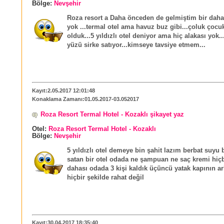
Bölge:
Nevşehir
Roza resort a Daha önceden de gelmiştim bir daha 
yok ...termal otel ama havuz buz gibi...çoluk çocu
olduk...5 yıldızlı otel deniyor ama hiç alakası yok..
yüzü sirke satıyor...kimseye tavsiye etmem...
Kayıt:2.05.2017 12:01:48
Konaklama Zamanı:01.05.2017-03.052017
Roza Resort Termal Hotel - Kozaklı şikayet yaz
Otel:
Roza Resort Termal Hotel - Kozaklı
Bölge:
Nevşehir
5 yıldızlı otel demeye bin şahit lazım berbat suyu 
satan bir otel odada ne şampuan ne saç kremi hiç
dahası odada 3 kişi kaldık üçüncü yatak kapının a
hiçbir şekilde rahat değil
Kayıt:30.04.2017 18:35:40