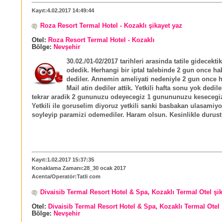
Kayıt:4.02.2017 14:49:44
Roza Resort Termal Hotel - Kozaklı şikayet yaz
Otel:
Roza Resort Termal Hotel - Kozaklı
Bölge:
Nevşehir
30.02./01-02/2017 tarihleri arasinda tatile gidecekti
odedik. Herhangi bir iptal talebinde 2 gun once ha
dediler. Annemin ameliyati nedeniyle 2 gun once h
Mail atin dediler attik. Yetkili hafta sonu yok dedile
tekrar aradik 2 gununuzu odeyecegiz 1 gunununuzu kesecegiz
Yetkili ile goruselim diyoruz yetkili sanki basbakan ulasamiy
soyleyip paramizi odemediler. Haram olsun. Kesinlikle durust 
Kayıt:1.02.2017 15:37:35
Konaklama Zamanı:28_30 ocak 2017
Acenta/Operatör:Tatli com
Divaisib Termal Resort Hotel & Spa, Kozaklı Termal Otel şi
Otel:
Divaisib Termal Resort Hotel & Spa, Kozaklı Termal Otel
Bölge:
Nevşehir