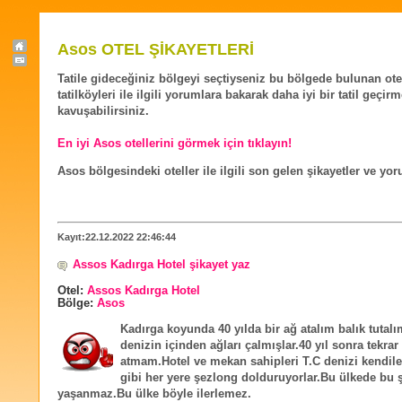
Asos OTEL ŞİKAYETLERİ
Tatile gideceğiniz bölgeyi seçtiyseniz bu bölgede bulunan ote
tatilköyleri ile ilgili yorumlara bakarak daha iyi bir tatil geçir
kavuşabilirsiniz.
En iyi Asos otellerini görmek için tıklayın!
Asos bölgesindeki oteller ile ilgili son gelen şikayetler ve yo
Kayıt:22.12.2022 22:46:44
Assos Kadırga Hotel şikayet yaz
Otel:
Assos Kadırga Hotel
Bölge:
Asos
Kadırga koyunda 40 yılda bir ağ atalım balık tutal
denizin içinden ağları çalmışlar.40 yıl sonra tekrar
atmam.Hotel ve mekan sahipleri T.C denizi kendile
gibi her yere şezlong dolduruyorlar.Bu ülkede bu 
yaşanmaz.Bu ülke böyle ilerlemez.