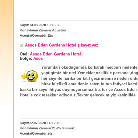
Kayıt:14.08.2020 19:16:56
Konaklama Zamanı:Ağustos
Acenta/Operatör:Ets
Assos Eden Gardens Hotel şikayet yaz
Otel:
Assos Eden Gardens Hotel
Bölge:
Asos
Yorumlari okudugumda korkarak mecburi nedenler 
yaptigimiz bir otel.Yemekler,ozellikle personel,dog
her seyi ile harika bir tatil gecirmemize neden ol
biraz küçüktü ama deniz zaten butun ihtiyaci karsil
baska bir seye ihtiyac duymuyorsunuz.Ets tur ve Assos Eden
Hotel'e cok tesekkur ediyoruz.Tekrar gelecek miyiz kesinlikle
Kayıt:22.07.2020 14:12:10
Konaklama Zamanı:21-25 temmuz
Acenta/Operatör:ets