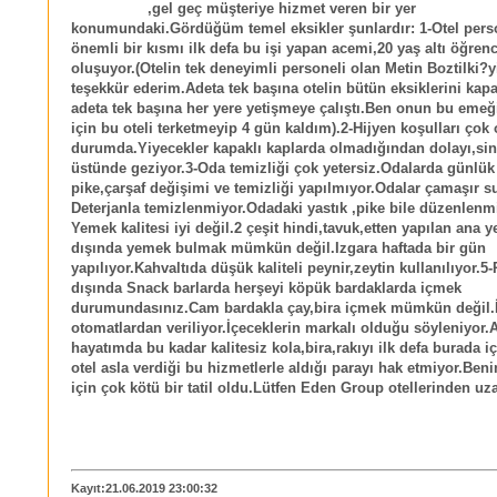
,gel geç müşteriye hizmet veren bir yer
konumundaki.Gördüğüm temel eksikler şunlardır: 1-Otel pers
önemli bir kısmı ilk defa bu işi yapan acemi,20 yaş altı öğren
oluşuyor.(Otelin tek deneyimli personeli olan Metin Boztilki?yi
teşekkür ederim.Adeta tek başına otelin bütün eksiklerini kap
adeta tek başına her yere yetişmeye çalıştı.Ben onun bu emeğ
için bu oteli terketmeyip 4 gün kaldım).2-Hijyen koşulları ço
durumda.Yiyecekler kapaklı kaplarda olmadığından dolayı,sin
üstünde geziyor.3-Oda temizliği çok yetersiz.Odalarda günlük
pike,çarşaf değişimi ve temizliği yapılmıyor.Odalar çamaşır s
Deterjanla temizlenmiyor.Odadaki yastık ,pike bile düzenlenmi
Yemek kalitesi iyi değil.2 çeşit hindi,tavuk,etten yapılan ana 
dışında yemek bulmak mümkün değil.Izgara haftada bir gün
yapılıyor.Kahvaltıda düşük kaliteli peynir,zeytin kullanılıyor.5
dışında Snack barlarda herşeyi köpük bardaklarda içmek
durumundasınız.Cam bardakla çay,bira içmek mümkün değil.İ
otomatlardan veriliyor.İçeceklerin markalı olduğu söyleniyor
hayatımda bu kadar kalitesiz kola,bira,rakıyı ilk defa burada i
otel asla verdiği bu hizmetlerle aldığı parayı hak etmiyor.Ben
için çok kötü bir tatil oldu.Lütfen Eden Group otellerinden u
Kayıt:21.06.2019 23:00:32