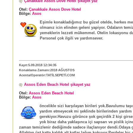
Çanakkale Assos Dove Hotel şikayet yaz
Otel:
Çanakkale Assos Dove Hotel
Bölge:
Asos
Eşimle konakladığımız bu güzel otelde, herkes m
olmanız icin elinden geleni yapiyor. Odaların temiz
yemeklerin lezzeti mükemmel. Otelin lokasyonu da
Personel çok ilgili ve yardımsever.
Kayıt:5.09.2018 12:34:35
Konaklama Zamanı:2018 AĞUSTOS
Acenta/Operatör:TATİLSEPETİ.COM
Assos Eden Beach Hotel şikayet yaz
Otel:
Assos Eden Beach Hotel
Bölge:
Asos
öncelikle sizi karşılayan birileri yok.Bavulumu ta
yardım etmeyecek mi şeklinde birilerinden yardım
gerekiyor.Havuzu görünce şok geçirdik 2 kişi girse
yok biraz daha yaklaşınca içi sapsarı ve pislik içi
zaman temizlenir dediğimde sadece ilaçlanıyor dendi.Odaya g
Allahtan üst katta kaldık alt katlar lağım kokuyor.Perdeler hi