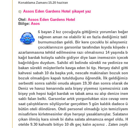
Konaklama Zamanı:15.20 haziran
Assos Eden Gardens Hotel şikayet yaz
Otel:
Assos Eden Gardens Hotel
Bölge:
Asos
6 bayan 2 kız çocuğuyla gittiğimiz yorumları beğ
rağmen aman ne olabilir ki en fazla dediğimiz tatil
burnumuzdan geldi. Bir kere çocuklu bi aileyseniz
çocuklarınızın garsonlar tarafından kıyıda köşede sı
azarlanmasına tehtid edilmesine razı olmalısınız 14 yaşında bi
kağıt bardak kolayla sahile gidiyor diye laan inemezsin içecek
bağrıldığını duydum. Sahibi eli belinde sürekli ne yedinize ne
bakan sürekli müşterilerle kavga eden bi tip. Herşey dahil gitt
kahvesi sabah 10 da başka yok, nescafe makinaları bozuk so
bozuk olmadığını kapalı tutulduğunu öğrendik. İlk geldiğimiz
serbestti sonra sahibi onuda akşam 19.30 dan sonra olarak de
Deniz ve havuz kenarında asla bişey yiyemez içemezsiniz zat
bişey yok hepsi kağıt bardak ve tabak ama su alıp denize ine
saklı falan belki. Garsonlar artık yorgunluktan size cevap ver
saat çalıştıklarını söylüyorlar gerçekten 5 gün kaldık dadece 
bütün oteli döndüren. Oteli personel olmadığı için temizliyeme
misafirlere kirletmesinler diye herşeyi yasaklamışlar. Salatanı
çıkan ölmüş kara sinek bi daha salata almamıza engel oldu. H
otelde 9.30 kahvaltı bitiyo 10 dk geç kalın açsınız . Zaten zeyti