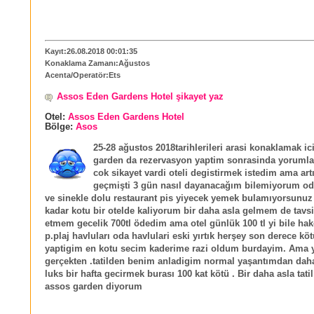
Kayıt:26.08.2018 00:01:35
Konaklama Zamanı:Ağustos
Acenta/Operatör:Ets
Assos Eden Gardens Hotel şikayet yaz
Otel:
Assos Eden Gardens Hotel
Bölge:
Asos
25-28 ağustos 2018tarihlerileri arasi konaklamak ic
garden da rezervasyon yaptim sonrasinda yorumla
cok sikayet vardi oteli degistirmek istedim ama artı
geçmişti 3 gün nasıl dayanacağım bilemiyorum oda
ve sinekle dolu restaurant pis yiyecek yemek bulamıyorsunuz 
kadar kotu bir otelde kaliyorum bir daha asla gelmem de tavs
etmem gecelik 700tl ödedim ama otel günlük 100 tl yi bile ha
p.plaj havluları oda havlulari eski yırtık herşey son derece k
yaptigim en kotu secim kaderime razi oldum burdayim. Ama 
gerçekten .tatilden benim anladigim normal yaşantımdan daha
luks bir hafta gecirmek burası 100 kat kötü . Bir daha asla tati
assos garden diyorum