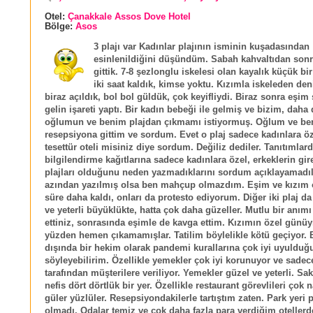
Otel:
Çanakkale Assos Dove Hotel
Bölge:
Asos
3 plajı var Kadınlar plajının isminin kuşadasından
esinlenildiğini düşündüm. Sabah kahvaltıdan sonr
gittik. 7-8 şezlonglu iskelesi olan kayalık küçük bir
iki saat kaldık, kimse yoktu. Kızımla iskeleden den
biraz açıldık, bol bol güldük, çok keyifliydi. Biraz sonra eşim
gelin işareti yaptı. Bir kadın bebeği ile gelmiş ve bizim, dah
oğlumun ve benim plajdan çıkmamı istiyormuş. Oğlum ve ben 
resepsiyona gittim ve sordum. Evet o plaj sadece kadınlara ö
tesettür oteli misiniz diye sordum. Değiliz dediler. Tanıtımlar
bilgilendirme kağıtlarına sadece kadınlara özel, erkeklerin gir
plajları olduğunu neden yazmadıklarını sordum açıklayamadıl
azından yazılmış olsa ben mahçup olmazdım. Eşim ve kızım o
süre daha kaldı, onları da protesto ediyorum. Diğer iki plaj d
ve yeterli büyüklükte, hatta çok daha güzeller. Mutlu bir anımı
ettiniz, sonrasında eşimle de kavga ettim. Kızımın özel günü
yüzden hemen çıkamamışlar. Tatilim böylelikle kötü geçiyor.
dışında bir hekim olarak pandemi kurallarına çok iyi uyulduğ
söyleyebilirim. Özellikle yemekler çok iyi korunuyor ve sadec
tarafından müşterilere veriliyor. Yemekler güzel ve yeterli. Sa
nefis dört dörtlük bir yer. Özellikle restaurant görevlileri çok 
güler yüzlüler. Resepsiyondakilerle tartıştım zaten. Park yeri
olmadı. Odalar temiz ve çok daha fazla para verdiğim otellerde