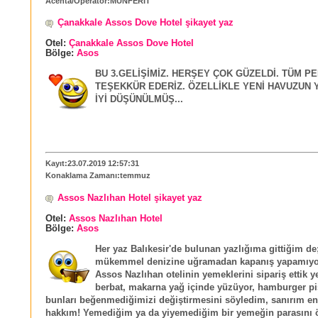
Acenta/Operatör:MÜNFERİT
Çanakkale Assos Dove Hotel şikayet yaz
Otel:
Çanakkale Assos Dove Hotel
Bölge:
Asos
BU 3.GELİŞİMİZ. HERŞEY ÇOK GÜZELDİ. TÜM 
TEŞEKKÜR EDERİZ. ÖZELLİKLE YENİ HAVUZUN 
İYİ DÜŞÜNÜLMÜŞ...
Kayıt:23.07.2019 12:57:31
Konaklama Zamanı:temmuz
Assos Nazlıhan Hotel şikayet yaz
Otel:
Assos Nazlıhan Hotel
Bölge:
Asos
Her yaz Balıkesir'de bulunan yazlığıma gittiğim d
mükemmel denizine uğramadan kapanış yapamıyor
Assos Nazlıhan otelinin yemeklerini sipariş ettik 
berbat, makarna yağ içinde yüzüyor, hamburger 
bunları beğenmediğimizi değiştirmesini söyledim, sanırım en
hakkım! Yemediğim ya da yiyemediğim bir yemeğin parasını