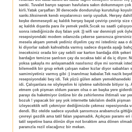
sanki. Tuvalet banyo sapsarı havlulara sakın dokunmayın çok 
kirli.Yatak çarşafları 30 derecede dondurulup kurutulup koyu
sankı.tiksinerek kendı esyalarımızı serip uyuduk. Herşey dahi
keşke denmeseydi aç kaldık herşey bayat çevirip çevirip size
aç kaldık dışarda para ile yemek yedik.Sıcak su saatli çalışıy
sonra istediğinizde duş falan yok :)) wifi var denmişti yok öyl
resepsiyondaki modem odanızda çekerse şansınıza girersiniz 
mesela akşam yemek yediniz diyelim çay mi istediniz aaa o d
ki diyorlar sabah kahvaltıda varmış sadece dışarda aşağı bah
ineceksiniz orada bir çay sebili var karton bardağa dök şekeri
bardağın temizse şanlısın çay da sıcaksa tabi al da iç diyor. 
yoksa şakayla mı anlayamadık nasılsınız diye mi sormak isted
bilemedik bir grup erkek çalışan naber kızlar diyor sabahları 
samimiyetiniz varmış gibi :) inanılmaz kabalar.Tek nazik beye
resepsiyondaki bey idi. Tek yüzü gülen adam yemekhanedeki 
idi. Çalışanlara ne söyleyelim ki işletme sahibinde bitiyor iş. 
etmem çok pişman oldum param olsa o an başka yere giderdi
parayı da haketmiyor üstüne bir de zehirlenme ihtimali var y
bozuk ! yapacak bir şey yok internette takılalım dedik pişman
izleyecektik wifi çekmiyor dediğimizde çekmez repesiyonda v
dendi. Biz otelde sadece uyuduk şansımıza arabamızla gittiği
çevreyi gezdik ama tatil falan yapamadık. Açıkçası paramı eri 
tatil sepetine bana dönün diye not bıraktım ama dönen olmadı
paranızla rezil olacağınız bir mekan.