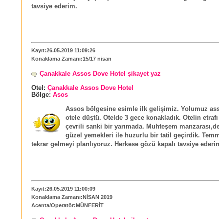
tavsiye ederim.
Kayıt:26.05.2019 11:09:26
Konaklama Zamanı:15/17 nisan
Çanakkale Assos Dove Hotel şikayet yaz
Otel:
Çanakkale Assos Dove Hotel
Bölge:
Asos
Assos bölgesine esimle ilk gelişimiz. Yolumuz as
otele düştü. Otelde 3 gece konakladık. Otelin etrafı
çevrili sanki bir yarımada. Muhteşem manzarası,de
güzel yemekleri ile huzurlu bir tatil geçirdik. Te
tekrar gelmeyi planlıyoruz. Herkese gözü kapalı tavsiye ederi
Kayıt:26.05.2019 11:00:09
Konaklama Zamanı:NİSAN 2019
Acenta/Operatör:MÜNFERİT