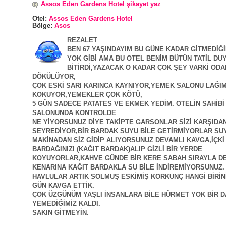
Assos Eden Gardens Hotel şikayet yaz
Otel:
Assos Eden Gardens Hotel
Bölge:
Asos
REZALET
BEN 67 YAŞINDAYIM BU GÜNE KADAR GİTMEDİĞ
YOK GİBİ AMA BU OTEL BENİM BÜTÜN TATİL DU
BİTİRDİ,YAZACAK O KADAR ÇOK ŞEY VARKİ OD
DÖKÜLÜYOR,
ÇOK ESKİ SARI KARINCA KAYNIYOR,YEMEK SALONU LAĞI
KOKUYOR,YEMEKLER ÇOK KÖTÜ,
5 GÜN SADECE PATATES VE EKMEK YEDİM. OTELİN SAHİB
SALONUNDA KONTROLDE
NE YİYORSUNUZ DİYE TAKİPTE GARSONLAR SİZİ KARŞIDA
SEYREDİYOR,BİR BARDAK SUYU BİLE GETİRMİYORLAR SU
MAKİNADAN SİZ GİDİP ALIYORSUNUZ DEVAMLI KAVGA,İÇKİ 
BARDAĞINIZI (KAĞIT BARDAK)ALIP GİZLİ BİR YERDE
KOYUYORLAR,KAHVE GÜNDE BİR KERE SABAH SIRAYLA DE
KENARINA KAĞIT BARDAKLA SU BİLE İNDİREMİYORSUNUZ.
HAVLULAR ARTIK SOLMUŞ ESKİMİŞ KORKUNÇ HANGİ BİRİNİ
GÜN KAVGA ETTİK.
ÇOK ÜZGÜNÜM YAŞLI İNSANLARA BİLE HÜRMET YOK BİR 
YEMEDİĞİMİZ KALDI.
SAKIN GİTMEYİN.