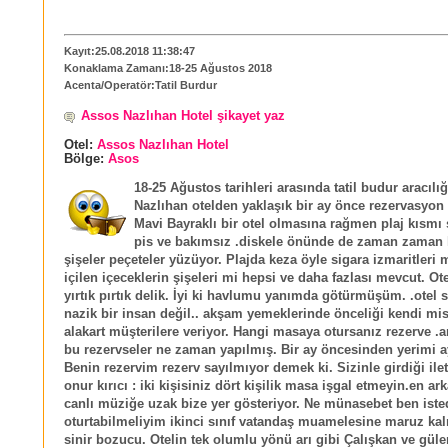
Kayıt:25.08.2018 11:38:47
Konaklama Zamanı:18-25 Ağustos 2018
Acenta/Operatör:Tatil Burdur
Assos Nazlıhan Hotel şikayet yaz
Otel:
Assos Nazlıhan Hotel
Bölge:
Asos
18-25 Ağustos tarihleri arasında tatil budur aracılı
Nazlıhan otelden yaklaşık bir ay önce rezervasyon
Mavi Bayraklı bir otel olmasına rağmen plaj kısmı
pis ve bakımsız .diskele önünde de zaman zaman 
şişeler peçeteler yüzüyor. Plajda keza öyle sigara izmaritleri 
içilen içeceklerin şişeleri mi hepsi ve daha fazlası mevcut. Ote
yırtık pırtık delik. İyi ki havlumu yanımda götürmüşüm. .otel s
nazik bir insan değil.. akşam yemeklerinde önceliği kendi misa
alakart müşterilere veriyor. Hangi masaya otursanız rezerve 
bu rezervseler ne zaman yapılmış. Bir ay öncesinden yerimi 
Benin rezervim rezerv sayılmıyor demek ki. Sizinle girdiği ile
onur kırıcı : iki kişisiniz dört kişilik masa işgal etmeyin.en a
canlı müziğe uzak bize yer gösteriyor. Ne münasebet ben ist
oturtabilmeliyim ikinci sınıf vatandaş muamelesine maruz ka
sinir bozucu. Otelin tek olumlu yönü arı gibi Çalışkan ve güle