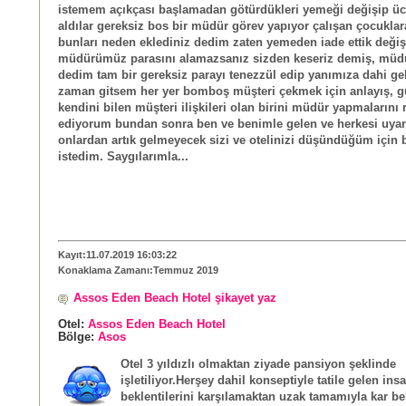
istemem açıkçası başlamadan götürdükleri yemeği değişip ücr
aldılar gereksiz bos bir müdür görev yapıyor çalışan çocuklar
bunları neden eklediniz dedim zaten yemeden iade ettik değişt
müdürümüz parasını alamazsanız sizden keseriz demiş, müdü
dedim tam bir gereksiz parayı tenezzül edip yanımıza dahi g
zaman gitsem her yer bomboş müşteri çekmek için anlayış, gü
kendini bilen müşteri ilişkileri olan birini müdür yapmalarını 
ediyorum bundan sonra ben ve benimle gelen ve herkesi uya
onlardan artık gelmeyecek sizi ve otelinizi düşündüğüm için 
istedim. Saygılarımla...
Kayıt:11.07.2019 16:03:22
Konaklama Zamanı:Temmuz 2019
Assos Eden Beach Hotel şikayet yaz
Otel:
Assos Eden Beach Hotel
Bölge:
Asos
Otel 3 yıldızlı olmaktan ziyade pansiyon şeklinde
işletiliyor.Herşey dahil konseptiyle tatile gelen ins
beklentilerini karşılamaktan uzak tamamıyla kar bek