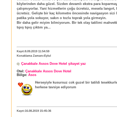
köylerinden daha güzel. Sizden devamlı ekstra para koparma
çalışmıyorlar. Yani hizmetlerin çoğu ücretsiz, mesela langırt, 
ücretsiz. Gelişte bir kaç kilometre öncesinde navigasyon sizi 
patika yola sokuyor, sakın o tozlu toprak yola girmeyin.
Bir daha gelir miyim bilmiyorum. Bir tek olay tatilimi mahvett
tıpış tıpış çıktım ya...
Kayıt:8.09.2019 11:54:59
Konaklama Zamanı:Eylul
Çanakkale Assos Dove Hotel şikayet yaz
Otel:
Çanakkale Assos Dove Hotel
Bölge:
Asos
Herseyiyle kusursuz cok guzel bir tatildi tesekkurl
herkese tavsiye ediyorum
Kayıt:16.08.2019 15:45:36