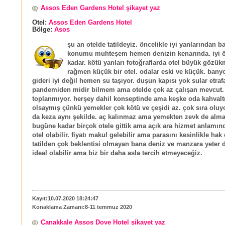
Assos Eden Gardens Hotel şikayet yaz
Otel:
Assos Eden Gardens Hotel
Bölge:
Asos
şu an otelde tatildeyiz. öncelikle iyi yanlarından 
konumu muhteşem hemen denizin kenarında. iyi öz
kadar. kötü yanları fotoğraflarda otel büyük gözü
rağmen küçük bir otel. odalar eski ve küçük. bany
gideri iyi değil hemen su taşıyor. duşun kapısı yok sular etrafa
pandemiden midir bilmem ama otelde çok az çalışan mevcut.
toplanmıyor. herşey dahil konseptinde ama keşke oda kahvaltı
olsaymış çünkü yemekler çok kötü ve çeşidi az. çok sıra oluyor
da keza aynı şekilde. aç kalınmaz ama yemekten zevk de alma
bugüne kadar birçok otele gittik ama açık ara hizmet anlamın
otel olabilir. fiyatı makul gelebilir ama parasını kesinlikle hak
tatilden çok beklentisi olmayan bana deniz ve manzara yeter d
ideal olabilir ama biz bir daha asla tercih etmeyeceğiz.
Kayıt:10.07.2020 18:24:47
Konaklama Zamanı:8-11 temmuz 2020
Çanakkale Assos Dove Hotel şikayet yaz