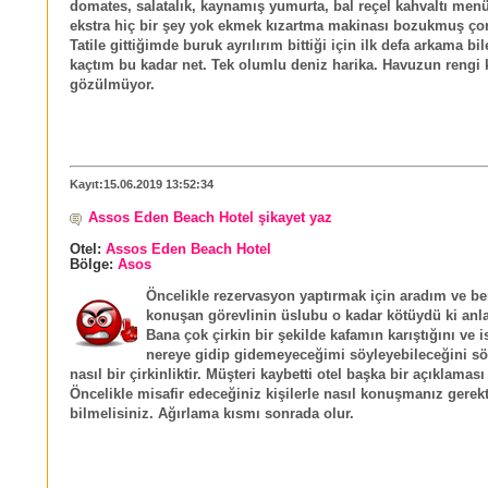
domates, salatalık, kaynamış yumurta, bal reçel kahvaltı men
ekstra hiç bir şey yok ekmek kızartma makinası bozukmuş çor
Tatile gittiğimde buruk ayrılırım bittiği için ilk defa arkama b
kaçtım bu kadar net. Tek olumlu deniz harika. Havuzun rengi 
gözülmüyor.
Kayıt:15.06.2019 13:52:34
Assos Eden Beach Hotel şikayet yaz
Otel:
Assos Eden Beach Hotel
Bölge:
Asos
Öncelikle rezervasyon yaptırmak için aradım ve b
konuşan görevlinin üslubu o kadar kötüydü ki an
Bana çok çirkin bir şekilde kafamın karıştığını ve 
nereye gidip gidemeyeceğimi söyleyebileceğini sö
nasıl bir çirkinliktir. Müşteri kaybetti otel başka bir açıklaması
Öncelikle misafir edeceğiniz kişilerle nasıl konuşmanız gerekt
bilmelisiniz. Ağırlama kısmı sonrada olur.