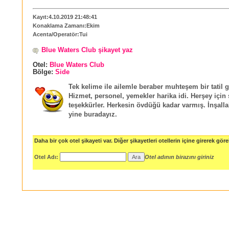
Kayıt:4.10.2019 21:48:41
Konaklama Zamanı:Ekim
Acenta/Operatör:Tui
Blue Waters Club şikayet yaz
Otel:
Blue Waters Club
Bölge:
Side
Tek kelime ile ailemle beraber muhteşem bir tatil g
Hizmet, personel, yemekler harika idi. Herşey için
teşekkürler. Herkesin övdüğü kadar varmış. İnşall
yine buradayız.
Daha bir çok otel şikayeti var. Diğer şikayetleri otellerin içine girerek göreb
Otel Adı:
Otel adının birazını giriniz