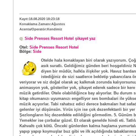
Kayıt:18.08.2020 18:23:18
Konaklama Zamanı:Ağustos
Acenta/Operatör:Kendimiz
Side Prenses Resort Hotel şikayet yaz
Otel:
Side Prenses Resort Hotel
Bölge:
Side
Otelde hala konaklayan biri olarak yazıyorum. Ço
asık suratlı. Geldiğimiz günden beri hoşgeldiniz N
diyen bir müdür, halkla ilişkiler yok. Havuz bard
istediğiniz de sizi saatlerce bekletip yabancılara ö
veriyorar ve siz doğal olarak aç kalkmak zorunda kalıyorsunu
animasyon yok, gösteriler yok, şikayet ederek sadece bir kere 
müzik getirdiler. Otele olabildiğince bay alıyorlar. Bu durum s
kitap okumanızı uyumanızı engelliyor ses bombalari ile yükse
müzik açıyorlar. Tabi rahatsız edici derece bakmaları hat safad
gelenler iyi düşünsün. Virüs için ise çok dezenfektanli bir yer 
Şezlongların hiç dezenfekte edildiğini görmedim. 5. Günüm 
Yemekler ise çorbalar güzel. Et olarak genelde hindi eti. Tatlıl
Kahvaltı çok kötü. Önceki günlerden kalma haşlama yumurtala
yapıp yapıp koymuşlar buz gibi ve ilk açıldığında tabaklarımı