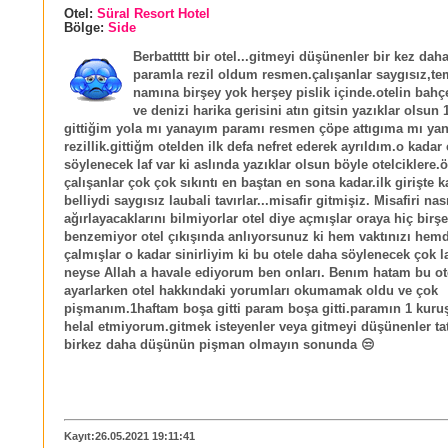
Otel:
Süral Resort Hotel
Bölge:
Side
Berbattttt bir otel...gitmeyi düşünenler bir kez da
paramla rezil oldum resmen.çalışanlar saygısız,te
namına birşey yok herşey pislik içinde.otelin bah
ve denizi harika gerisini atın gitsin yazıklar olsun 
gittiğim yola mı yanayım paramı resmen çöpe attıgıma mı ya
rezillik.gittiğm otelden ilk defa nefret ederek ayrıldım.o kadar
söylenecek laf var ki aslında yazıklar olsun böyle otelciklere.ö
çalışanlar çok çok sıkıntı en baştan en sona kadar.ilk girişte 
belliydi saygısız laubali tavırlar...misafir gitmişiz. Misafiri nas
ağırlayacaklarını bilmiyorlar otel diye açmışlar oraya hiç birş
benzemiyor otel çıkışında anlıyorsunuz ki hem vaktınızı hemd
çalmışlar o kadar sinirliyim ki bu otele daha söylenecek çok l
neyse Allah a havale ediyorum ben onları. Benım hatam bu ot
ayarlarken otel hakkındaki yorumları okumamak oldu ve çok
pişmanım.1haftam boşa gitti param boşa gitti.paramın 1 kuru
helal etmiyorum.gitmek isteyenler veya gitmeyi düşünenler tatı
birkez daha düşünün pişman olmayın sonunda 😒
Kayıt:26.05.2021 19:11:41