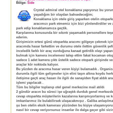
Bölge:
Side
Crystal admiral otel konaklama yapıyoruz bu yor
yaşadığım bir olaydan bahsedeceğim;
Konaklama için otele giriş yaparken otelin otopark
aracımızı park etmemiz için bizi yönlendirdiler ve
park edip konaklamamıza geçtik.
Karşılanma konusunda bir sıkıntı yaşamadık personellere teş
ederim.
Girişimizin ertesi günü otoparkta aracımı gölgeye çekmek için
aracımda hasar farkettim ve durumu otele ilettim güvenlik şefi
inceledik farklı bir araç vurduğuna kanaat getirdik olayı yapan 
bulmak için kamera incelemesi talep ettim fakat kocaman oto
sadece 1 adet kamera çıktı üstelik sadece otopark girişinde v
araçlar kör noktoda kalıyor.
Bu yüzden de aracıma hasar veren kişiyi bulamadık . Organiz
durumla ilgili tüm gelişmeler için elini taşın altına koydu herk
iletişime geçti araç hasarı ile ilgili de sanayiden fiyat aldık a
işlemi yapılacak .
Tüm bu bilgiler toplanıp otel genel merkezine mail atıldı
2 gündür aracın bu süreci işe uğraştık durduk genel merkezd
cevap otoparkta müşterilerin kazalarına karışmıyorlarmış ve k
imkanlarımız ile bulabilirsek ulaşacakmışız . Galiba anlaşıl
şu ben otelin eksik kamerası yüzünden bu kişiye ulaşamıyoru
nasıl bir cevap veriyorsunuz insanlar ile dalga geçer gibi sizin