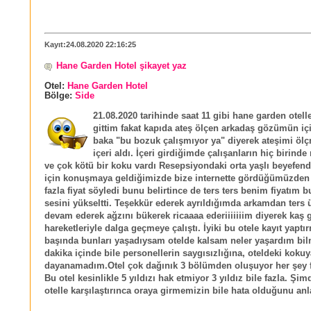
Kayıt:24.08.2020 22:16:25
Hane Garden Hotel şikayet yaz
Otel:
Hane Garden Hotel
Bölge:
Side
21.08.2020 tarihinde saat 11 gibi hane garden otel
gittim fakat kapıda ateş ölçen arkadaş gözümün iç
baka "bu bozuk çalışmıyor ya" diyerek ateşimi öl
içeri aldı. İçeri girdiğimde çalışanların hiç birind
ve çok kötü bir koku vardı Resepsiyondaki orta yaşlı beyefendi 
için konuşmaya geldiğimizde bize internette gördüğümüzden
fazla fiyat söyledi bunu belirtince de ters ters benim fiyatım 
sesini yükseltti. Teşekkür ederek ayrıldığımda arkamdan ters
devam ederek ağzını bükerek ricaaaa ederiiiiiiim diyerek kaş 
hareketleriyle dalga geçmeye çalıştı. İyiki bu otele kayıt yaptı
başında bunları yaşadıysam otelde kalsam neler yaşardım bi
dakika içinde bile personellerin saygısızlığına, oteldeki kokuy
dayanamadım.Otel çok dağınık 3 bölümden oluşuyor her şey fa
Bu otel kesinlikle 5 yıldızı hak etmiyor 3 yıldız bile fazla. Şim
otelle karşılaştırınca oraya girmemizin bile hata olduğunu an