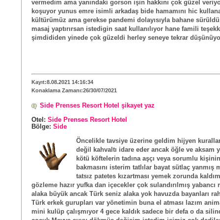
vermedim ama yanındaki gorson işin hakkını çok güzel veriy
koşuyor yunus emre isimli arkadaş bide hamamını hic kulla
kültürümüz ama gerekse pandemi dolayısıyla bahane sürüld
masaj yaptırırsan istedigin saat kullanılıyor hane famili teşekk
şimdididen yinede çok güzeldi herley seneye tekrar düşünüy
Kayıt:8.08.2021 14:16:34
Konaklama Zamanı:26/30/07/2021
Side Prenses Resort Hotel şikayet yaz
Otel:
Side Prenses Resort Hotel
Bölge:
Side
Öncelikle tavsiye üzerine geldim hijyen kurall
değil kahvaltı idare eder ancak öğle ve aksam
kötü köftelerin tadına aşçı veya sorumlu kişinin
bakmasını isterim tatlılar bayat sütlaç yanmış 
tatsız patetes kızartması yemek zorunda kaldım
gözleme hazır yufka dan içecekler çok sulandırılmış yabancı 
alaka büyük ancak Türk seniz alaka yok havuzda bayanları ra
Türk erkek gurupları var yönetimin buna el atması lazım ani
mini kulüp çalışmıyor 4 gece kaldık sadece bir defa o da silin