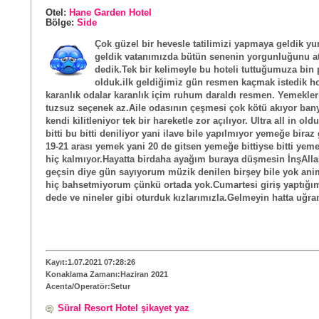
Otel:
Hane Garden Hotel
Bölge:
Side
Çok güzel bir hevesle tatilimizi yapmaya geldik yu
geldik vatanımızda bütün senenin yorgunluğunu a
dedik.Tek bir kelimeyle bu hoteli tuttuğumuza bin
olduk.ilk geldiğimiz gün resmen kaçmak istedik ho
karanlık odalar karanlık içim ruhum daraldı resmen. Yemekleri
tuzsuz seçenek az.Aile odasının çeşmesi çok kötü akıyor ban
kendi kilitleniyor tek bir hareketle zor açılıyor. Ultra all in ol
bitti bu bitti deniliyor yani ilave bile yapılmıyor yemeğe biraz
19-21 arası yemek yani 20 de gitsen yemeğe bittiyse bitti yemek
hiç kalmıyor.Hayatta birdaha ayağım buraya düşmesin İnşAlla
geçsin diye gün sayıyorum müzik denilen birşey bile yok an
hiç bahsetmiyorum çünkü ortada yok.Cumartesi giriş yaptığı
dede ve nineler gibi oturduk kızlarımızla.Gelmeyin hatta uğr
Kayıt:1.07.2021 07:28:26
Konaklama Zamanı:Haziran 2021
Acenta/Operatör:Setur
Süral Resort Hotel şikayet yaz