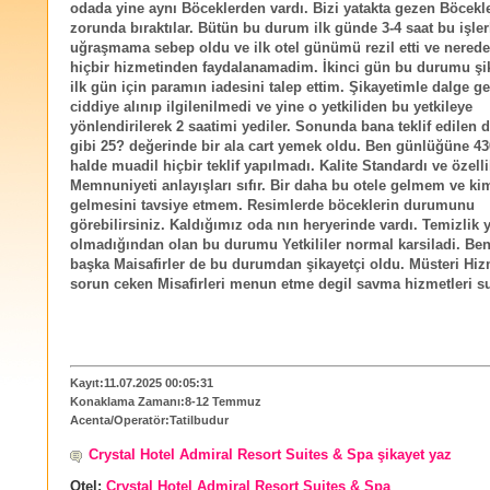
odada yine aynı Böceklerden vardı. Bizi yatakta gezen Böcek
zorunda bıraktılar. Bütün bu durum ilk günde 3-4 saat bu işler
uğraşmama sebep oldu ve ilk otel günümü rezil etti ve nerede
hiçbir hizmetinden faydalanamadim. İkinci gün bu durumu şi
ilk gün için paramın iadesini talep ettim. Şikayetimle dalge ge
ciddiye alınıp ilgilenilmedi ve yine o yetkiliden bu yetkileye
yönlendirilerek 2 saatimi yediler. Sonunda bana teklif edilen 
gibi 25? değerinde bir ala cart yemek oldu. Ben günlüğüne 4
halde muadil hiçbir teklif yapılmadı. Kalite Standardı ve özell
Memnuniyeti anlayışları sıfır. Bir daha bu otele gelmem ve k
gelmesini tavsiye etmem. Resimlerde böceklerin durumunu
görebilirsiniz. Kaldığımız oda nın heryerinde vardı. Temizlik y
olmadığından olan bu durumu Yetkililer normal karsiladi. Be
başka Maisafirler de bu durumdan şikayetçi oldu. Müsteri Hiz
sorun ceken Misafirleri menun etme degil savma hizmetleri s
Kayıt:11.07.2025 00:05:31
Konaklama Zamanı:8-12 Temmuz
Acenta/Operatör:Tatilbudur
Crystal Hotel Admiral Resort Suites & Spa şikayet yaz
Otel:
Crystal Hotel Admiral Resort Suites & Spa