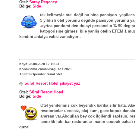
Otel:
Saray Regency
Bölge:
Side
tek kelimeyle otel değil bu bina pansiyon. yapilac
5 yildizli otel yorumu degilde pansiyon yorumu y
.ayrica pandomi den dolayi personelin % 90 degiş
katogorisine girmesi bile yanliş otelin EFEM 1 mu
kendini antalya valisi zanediyor .
Kayıt:28.08.2020 12:16:23
Konaklama Zamanı:Agusos 2020
Acenta/Operatör:Sural otel
Süral Resort Hotel şikayet yaz
Otel:
Süral Resort Hotel
Bölge:
Side
Otel yenilenmis cok beyendik harika sifir hata. Ala
resotoranlar ucretsiz, plaj kum, gece kopuk dansla
ararsan var.Abdullah bey cok ilgilendi saolsun, re
temizlik lobi bar restoranlar inanin cooook pahali 
guzel.