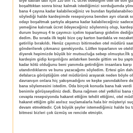
diye satılan tatil için 110 bin TL ücret ödediğim otel de son g
boşalttıktan sonra biraz kalmak istediğimizi sorduğumda yöne
bana 4 çayına kadar kalabileceğiniz ve bundan faydalanabilec
söylediği halde kardeşimde resepsiyona benden ayrı olarak 
odayı boşaltmak şartıyla akşama kadar kalabileceğiniz sadec
yemeğine kalırsak ücret ödeyeceğiniz söylenmiş olup, kardeşi
durum buymuş 4 te çayımızı içelim toparlanıp gidelim dediği
dedim. Bu sırada ilk tepki bize çay karton bardakla ve nezake
getirilip bırakıldı. Henüz çayımızı bitirmeden otel müdürü saat
gönderilerek çıkmanız gerekiyordu. Lütfen toparlanın ve oteld
diyerek hepimizde büyük bir mutsuzluğa sebep olmuştur.İlk ş
kardeşim gidip kırgınlığını anlatırken bende gittim ve bu yaptı
kadar kötü olduğunu beni yanımda getirdiğim insanlara karşı
utandırdıklarını ve bunu yazacağımı söyledim. Ertesi gün da
defalarca görüştüğüm otel müdürünü arayarak neden böyle o
davranışın onlara hiç yakışmadığını ve keşke yanındakilere d
bana söylemesini istedim. Oda birçok konuda bana hak verdi
benimle görüşseydiniz dedi. Buna rağmen otel yetkilisi bana 
cevapta resepsiyonda hakaret ettiğim tehdit ettiğimi, otel mü
hakaret ettiğim gibi asılsız suçlamalarla hala bir müşteriyi s
devam etmektedir. Çok büyük şeyler istemediğimiz halde bu ta
bitmesi bizleri çok üzmüş ve rencide etmiştir.