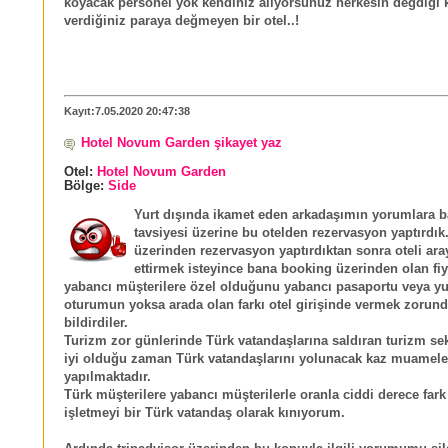
koyacak personel yok kendiniz alıyorsunuz herkesin degdigi k
verdiğiniz paraya değmeyen bir otel..!
Kayıt:7.05.2020 20:47:38
Hotel Novum Garden şikayet yaz
Otel:
Hotel Novum Garden
Bölge:
Side
Yurt dışında ikamet eden arkadaşımın yorumlara 
tavsiyesi üzerine bu otelden rezervasyon yaptırdı
üzerinden rezervasyon yaptırdıktan sonra oteli ar
ettirmek isteyince bana booking üzerinden olan fi
yabancı müşterilere özel olduğunu yabancı pasaportu veya yur
oturumun yoksa arada olan farkı otel girişinde vermek zoru
bildirdiler.
Turizm zor günlerinde Türk vatandaşlarına saldıran turizm se
iyi olduğu zaman Türk vatandaşlarını yolunacak kaz muamele
yapılmaktadır.
Türk müşterilere yabancı müşterilerle oranla ciddi derece fark
işletmeyi bir Türk vatandaş olarak kınıyorum.