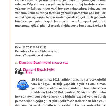
cocuk Meyve suyu dökmüş değişim istedim işimiz çok dedile
odadan Çöp alınıyor çarşaf gerdiriliyoryor plaj havluları lekeli 
yabancı müzik çalınıyor yani her şey yabancılara daha yazıla
var ama uzun sürer iyi taraflari yemekte garsonlar çok hızlıla
açmak için uğraşıyorlar garsonlar içecekleri çok hızlı getiyor
büyük sayısı yeterli kapalı havuzu bile var Aquapark yeterli o
manzarası güzel plaj iyi ancak plajda yeme içme zayıf erken 
Kayıt:26.07.2021 14:21:43
Konaklama Zamanı:19-24 temmuz
Acenta/Operatör:coral turizm
Diamond Beach Hotel şikayet yaz
Otel:
Diamond Beach Hotel
Bölge:
Side
19-24 temmuz 2021 tarihleri arasında ailecek gittiği
tam bir hayal kırıklığı yaşadık. 5 yıldızlı otel olm
yemekler rezaletti. ailecek midemiz bozuldu. zaten 
otelde en fazla 50 türk vardı ve 50 kişinin 40ı mide
her gün aynı yemekler çıkıyor hiç birinin lezzetti yok, çoğu e
personellerin çoğu güler yüzlüydü fakat aralarından bize çok 
davrananlar vardı. turistlere hiç sesleri çıkmıyor, onlara bizd