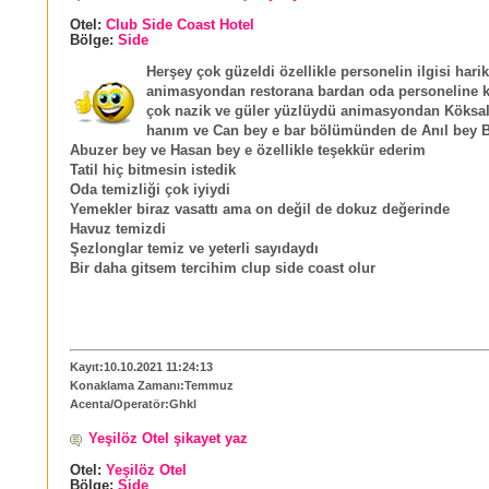
Otel:
Club Side Coast Hotel
Bölge:
Side
Herşey çok güzeldi özellikle personelin ilgisi hari
animasyondan restorana bardan oda personeline k
çok nazik ve güler yüzlüydü animasyondan Köksa
hanım ve Can bey e bar bölümünden de Anıl bey B
Abuzer bey ve Hasan bey e özellikle teşekkür ederim
Tatil hiç bitmesin istedik
Oda temizliği çok iyiydi
Yemekler biraz vasattı ama on değil de dokuz değerinde
Havuz temizdi
Şezlonglar temiz ve yeterli sayıdaydı
Bir daha gitsem tercihim clup side coast olur
Kayıt:10.10.2021 11:24:13
Konaklama Zamanı:Temmuz
Acenta/Operatör:Ghkl
Yeşilöz Otel şikayet yaz
Otel:
Yeşilöz Otel
Bölge:
Side