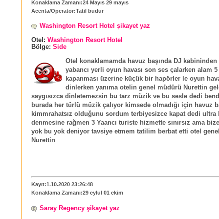
Konaklama Zamanı:24 Mayıs 29 mayıs
Acenta/Operatör:Tatil budur
Washington Resort Hotel şikayet yaz
Otel:
Washington Resort Hotel
Bölge:
Side
Otel konaklamamda havuz başında DJ kabininden h
yabancı yerli oyun havası son ses çalarken alam 5
kapanması üzerine küçük bir hapörler le oyun hav
dinlerken yanıma otelin genel müdürü Nurettin gel
saygısızca dinletemezsin bu tarz müzik ve bu sesle dedi ben
burada her türlü müzik çalıyor kimsede olmadığı için havuz 
kimmrahatsız olduğunu sordum terbiyesizce kapat dedi ultra 
denmesine rağmen 3 Yaancı turiste hizmette sınırsız ama bize
yok bu yok deniyor tavsiye etmem tatilim berbat etti otel gen
Nurettin
Kayıt:1.10.2020 23:26:48
Konaklama Zamanı:29 eylul 01 ekim
Saray Regency şikayet yaz