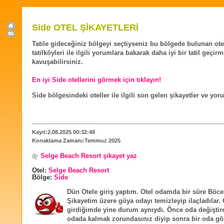
Side OTEL ŞİKAYETLERİ
Tatile gideceğiniz bölgeyi seçtiyseniz bu bölgede bulunan ote
tatilköyleri ile ilgili yorumlara bakarak daha iyi bir tatil geçir
kavuşabilirsiniz.
En iyi Side otellerini görmek için tıklayın!
Side bölgesindeki oteller ile ilgili son gelen şikayetler ve yor
Kayıt:2.08.2025 00:32:48
Konaklama Zamanı:Temmuz 2025
Selge Beach Resort şikayet yaz
Otel:
Selge Beach Resort
Bölge:
Side
Dün Otele giriş yaptım. Otel odamda bir süre Böce
Şikayetim üzere güya odayı temizleyip ilaçladılar.
girdiğimde yine durum aynıydı. Önce oda değiştir
odada kalmak zorundasınız diyip sonra bir oda gös