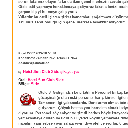
sorumlularınız olayın farkında iken genel merkezin cevabı şak
Otele tatil yapmaya konaklamaya geliyoruz fakat ailenizi bıra
çarpan kişiyi bulmaya çalışıyoruz.
Yıllardır bu oteli işleten şirket kameraları çoğaltmayı düşünme
Tatilimiz zehir olduğu için genel merkeze teşekkür ediyorum.
Kayıt:27.07.2024 20:55:28
Konaklama Zamanı:19-25 temmuz 2024
Acenta/Operatör:Ets
Hotel Sun Club Side şikayet yaz
Otel:
Hotel Sun Club Side
Bölge:
Side
Otele 3. Gidişim.En kötü tatilim Personel birkaç ki
gözaşinalığı olan eski personel hariç kimse ilgile
Tamamen ilgi yabancılarda. Dondurma almak için 
giriyorum. Çölyak hastasıyım bardakta almak isti
diyorum. Personel söyleniyor ve şimdi herkes böyle isteyecek
yemekhaneye gluten ile ilgili bir uyarıcı koyun yemeklere di
napalım yani sebze yiyin salata yiyin diye akıl veriyorlar. 6 g