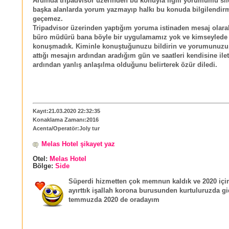
Ardında tripadvisor üzerinden bu konuyla ilgili yorumumu si
başka alanlarda yorum yazmayıp halkı bu konuda bilgilendi
geçemez.
Tripadvisor üzerinden yaptığım yoruma istinaden mesaj olarak
büro müdürü bana böyle bir uygulamamız yok ve kimseylede
konuşmadık. Kiminle konuştuğunuzu bildirin ve yorumunuzu 
attığı mesajın ardından aradığım gün ve saatleri kendisine il
ardından yanlış anlaşılma olduğunu belirterek özür diledi.
Kayıt:21.03.2020 22:32:35
Konaklama Zamanı:2016
Acenta/Operatör:Joly tur
Melas Hotel şikayet yaz
Otel:
Melas Hotel
Bölge:
Side
Süperdi hizmetten çok memnun kaldık ve 2020 içi
ayırttık işallah korona burusunden kurtuluruzda gi
temmuzda 2020 de oradayım