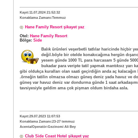
Kayıt:11.07.2024 21:52:32
Konaklama Zamanı:Temmuz
Hane Family Resort şikayet yaz
Otel:
Hane Family Resort
Bölge:
Side
Balık ürünleri veşerbetli tatlılar haricinde hiçbir 
değil.böyle bir otelde konakıcağıma hergün dışar
yesem günde 1000 TL para harcasam 5 günde 5000
bukadar para veripte tatil yapmak mantıksız yarı k
gibi oldukça kuralları olan saati geçirdiğin anda aç kalacağın b
.örneğin tatilin olmazsa olmazı güneş deniz yada havuz ve 
güneş var havuz deniz var dondurma günde 1 saat arkadaşım
tavsiyesiyle geldim ama çok pişman oldum birdaha asla.
Kayıt:29.07.2023 11:07:53
Konaklama Zamanı:23-27 temmuz
Acenta/Operatör:Gezinomi Ali Bey
Club Side Coast Hotel şikayet yaz