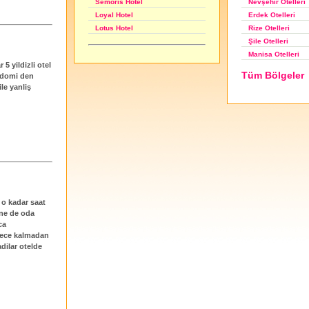
Nevşehir Otelleri
Semoris Hotel
Erdek Otelleri
Loyal Hotel
Rize Otelleri
Lotus Hotel
Şile Otelleri
Manisa Otelleri
5 yildizli otel
Tüm Bölgeler
ndomi den
le yanliş
 o kadar saat
 ne de oda
ca
 gece kalmadan
dilar otelde