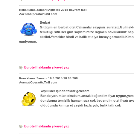
Konaklama Zamanı:Agustos 2018 bayram tatili
Acenta/Operatör:Tatil.com
Berbat
Gittigim en berbat otel.Calisanlar saygisiz suratsiz.Gulmekt
temizligi sifir.Her gun soylemimize ragmen havlularimiz hep
eksikti.Yemekler hindi ve balik et diye busey gormedik.Kims
etmiyorum.
Bu otel hakkında şikayet yaz
Konaklama Zamanı:16.6.2018/18.06.208
Acenta/Operatör:Tatil com
Yeşillikler içinde tekrar gelecem
Bende yorumları okudum,ancak beğendim fiyat uygun,yeme
dondurma temizlik hamam spa çok begendim otel fiyatı uy
olduğunda kırmızı et çeşidi fazla yok, balık tatlı çok
Bu otel hakkında şikayet yaz