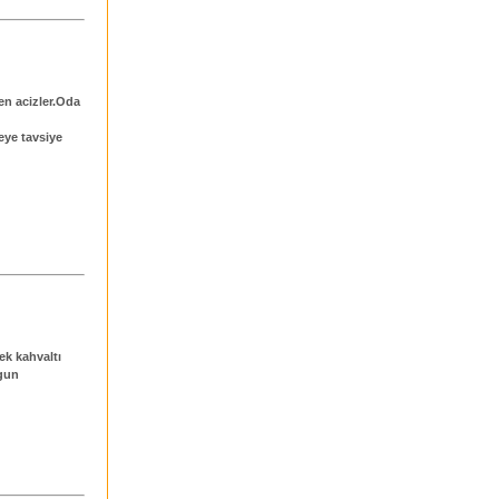
en acizler.Oda
eye tavsiye
k kahvaltı
gun