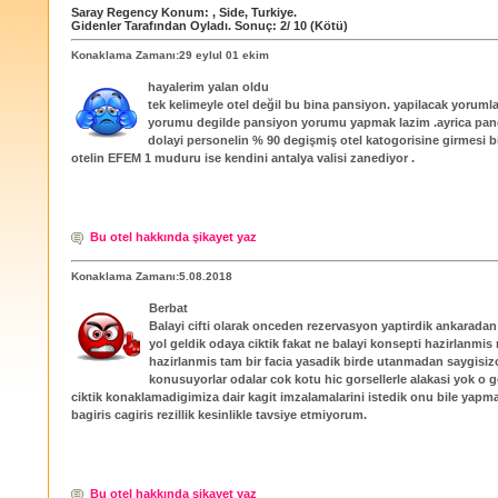
Saray Regency
Konum:
,
Side
,
Turkiye
.
Gidenler Tarafından Oyladı
. Sonuç:
2
/
10
(Kötü)
Konaklama Zamanı:29 eylul 01 ekim
hayalerim yalan oldu
tek kelimeyle otel değil bu bina pansiyon. yapilacak yorumlar 
yorumu degilde pansiyon yorumu yapmak lazim .ayrica pa
dolayi personelin % 90 degişmiş otel katogorisine girmesi bi
otelin EFEM 1 muduru ise kendini antalya valisi zanediyor .
Bu otel hakkında şikayet yaz
Konaklama Zamanı:5.08.2018
Berbat
Balayi cifti olarak onceden rezervasyon yaptirdik ankaradan
yol geldik odaya ciktik fakat ne balayi konsepti hazirlanmis
hazirlanmis tam bir facia yasadik birde utanmadan saygisiz
konusuyorlar odalar cok kotu hic gorsellerle alakasi yok o
ciktik konaklamadigimiza dair kagit imzalamalarini istedik onu bile yapma
bagiris cagiris rezillik kesinlikle tavsiye etmiyorum.
Bu otel hakkında şikayet yaz