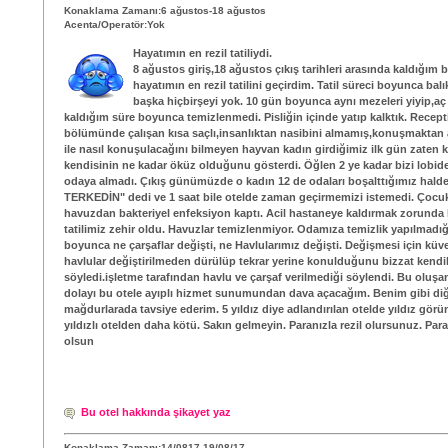
Konaklama Zamanı:6 ağustos-18 ağustos
Acenta/Operatör:Yok
Hayatımın en rezil tatiliydi.
8 ağustos giriş,18 ağustos çıkış tarihleri arasında kaldığım 
hayatımın en rezil tatilini geçirdim. Tatil süreci boyunca bal
başka hiçbirşeyi yok. 10 gün boyunca aynı mezeleri yiyip,aç 
kaldığım süre boyunca temizlenmedi. Pisliğin içinde yatıp kalktık. Recep
bölümünde çalışan kısa saçlı,insanlıktan nasibini almamış,konuşmaktan 
ile nasıl konuşulacağını bilmeyen hayvan kadın girdiğimiz ilk gün zaten 
kendisinin ne kadar öküz olduğunu gösterdi. Öğlen 2 ye kadar bizi lobide
odaya almadı. Çıkış günümüzde o kadın 12 de odaları boşalttığımız hald
TERKEDİN" dedi ve 1 saat bile otelde zaman geçirmemizi istemedi. Çocuk
havuzdan bakteriyel enfeksiyon kaptı. Acil hastaneye kaldırmak zorunda k
tatilimiz zehir oldu. Havuzlar temizlenmiyor. Odamıza temizlik yapılmadığ
boyunca ne çarşaflar değişti, ne Havlularımız değişti. Değişmesi için küve
havlular değiştirilmeden dürülüp tekrar yerine konulduğunu bizzat kendil
söyledi.işletme tarafından havlu ve çarşaf verilmediği söylendi. Bu oluş
dolayı bu otele ayıplı hizmet sunumundan dava açacağım. Benim gibi di
mağdurlarada tavsiye ederim. 5 yıldız diye adlandırılan otelde yıldız görü
yıldızlı otelden daha kötü. Sakın gelmeyin. Paranızla rezil olursunuz. Pa
olsun
Bu otel hakkında şikayet yaz
Konaklama Zamanı:14/0817 19/08/17