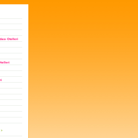
ası Otelleri
telleri
ri