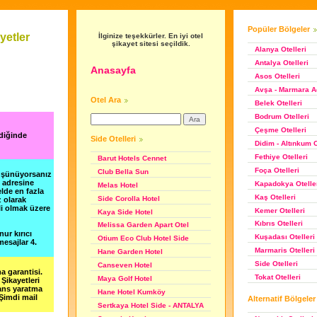
Popüler Bölgeler
yetler
İlginize teşekkürler. En iyi otel
şikayet sitesi seçildik.
Alanya Otelleri
Antalya Otelleri
Anasayfa
Asos Otelleri
Avşa - Marmara Ad
Otel Ara
Belek Otelleri
Bodrum Otelleri
Çeşme Otelleri
diğinde
Side Otelleri
Didim - Altınkum O
Fethiye Otelleri
Barut Hotels Cennet
Foça Otelleri
Club Bella Sun
düşünüyorsanız
m adresine
Kapadokya Otelle
Melas Hotel
lde en fazla
Kaş Otelleri
Side Corolla Hotel
z olarak
li olmak üzere
Kemer Otelleri
Kaya Side Hotel
Kıbrıs Otelleri
Melissa Garden Apart Otel
nur kırıcı
Kuşadası Otelleri
Otium Eco Club Hotel Side
esajlar 4.
Marmaris Otelleri
Hane Garden Hotel
Side Otelleri
Canseven Hotel
a garantisi.
Tokat Otelleri
Maya Golf Hotel
Şikayetleri
şans yaratma
Hane Hotel Kumköy
 Şimdi mail
Alternatif Bölgeler
Sertkaya Hotel Side - ANTALYA