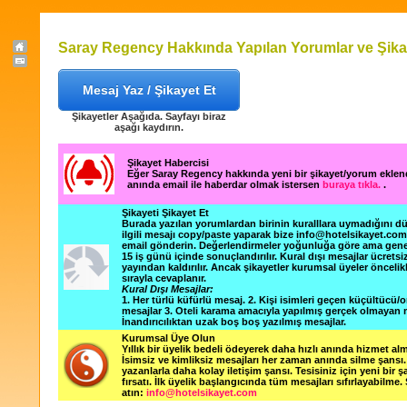
Saray Regency Hakkında Yapılan Yorumlar ve Şika
Mesaj Yaz / Şikayet Et
Şikayetler Aşağıda. Sayfayı biraz
aşağı kaydırın.
Şikayet Habercisi
Eğer Saray Regency hakkında yeni bir şikayet/yorum eklen
anında email ile haberdar olmak istersen
buraya tıkla.
.
Şikayeti Şikayet Et
Burada yazılan yorumlardan birinin kuralllara uymadığını 
ilgili mesajı copy/paste yaparak bize info@hotelsikayet.co
email gönderin. Değerlendirmeler yoğunluğa göre ama gene
15 iş günü içinde sonuçlandırılır. Kural dışı mesajlar ücretsi
yayından kaldırılır. Ancak şikayetler kurumsal üyeler öncelik
sırayla cevaplanır.
Kural Dışı Mesajlar:
1. Her türlü küfürlü mesaj. 2. Kişi isimleri geçen küçültücü/o
mesajlar 3. Oteli karama amacıyla yapılmış gerçek olmayan m
İnandırıcılıktan uzak boş boş yazılmış mesajlar.
Kurumsal Üye Olun
Yıllık bir üyelik bedeli ödeyerek daha hızlı anında hizmet alm
İsimsiz ve kimliksiz mesajları her zaman anında silme şansı. 
yazanlarla daha kolay iletişim şansı. Tesisiniz için yeni bir 
fırsatı. İlk üyelik başlangıcında tüm mesajları sıfırlayabilme.
atın:
info@hotelsikayet.com