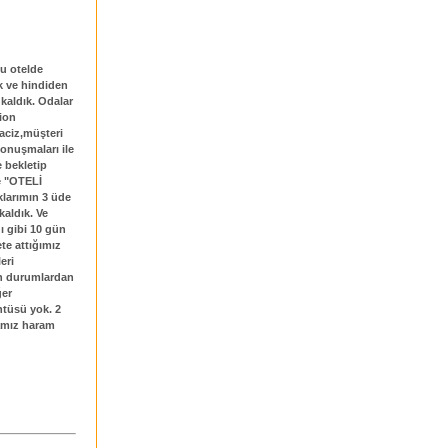
bu otelde
ık ve hindiden
kaldık. Odalar
tion
aciz,müşteri
konuşmaları ile
 bekletip
e "OTELİ
larımın 3 üde
aldık. Ve
ı gibi 10 gün
te attığımız
eri
an durumlardan
ğer
ntüsü yok. 2
ramız haram