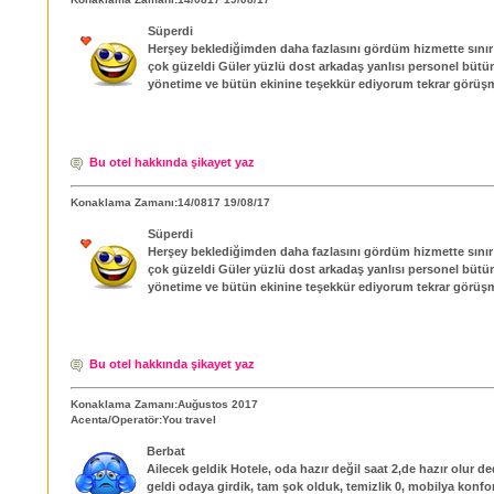
Süperdi
Herşey beklediğimden daha fazlasını gördüm hizmette sınır
çok güzeldi Güler yüzlü dost arkadaş yanlısı personel bütün
yönetime ve bütün ekinine teşekkür ediyorum tekrar görüşm
Bu otel hakkında şikayet yaz
Konaklama Zamanı:14/0817 19/08/17
Süperdi
Herşey beklediğimden daha fazlasını gördüm hizmette sınır
çok güzeldi Güler yüzlü dost arkadaş yanlısı personel bütün
yönetime ve bütün ekinine teşekkür ediyorum tekrar görüşm
Bu otel hakkında şikayet yaz
Konaklama Zamanı:Auğustos 2017
Acenta/Operatör:You travel
Berbat
Ailecek geldik Hotele, oda hazır değil saat 2,de hazır olur d
geldi odaya girdik, tam şok olduk, temizlik 0, mobilya konfor 