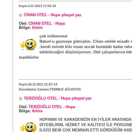
Kayıt:2.07.2013 17:01:30
CİHAN OTEL - Hopa şikayet yaz
Otel:
CİHAN OTEL - Hopa
Bölge:
Artvin
çok mükemmel
Batum'u gezmeye gitmiştim. Cihan otelde misafir
,kendi evinde bile insan ancak buradaki kadar raha
edebileceğini düşünüyorum. Otel çalışanlarına tek
teşekkürler
Kayıt:26.11.2011 21:57:14
Konaklama Zamanı:TEMMUZ AĞUSTOS
TERZİOĞLU OTEL - Hopa şikayet yaz
Otel:
TERZİOĞLU OTEL - Hopa
Bölge:
Artvin
HOPANIN VE KARADENİZİN EN İYİLER ARASINDA
DİYEBİLİRİM, HİZMET VE KALİTESİ İLE PERSON
İLGİSİ BENİ ÇOK MEMNUN ETTİ.GÖRDÜĞÜM KAD