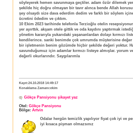
söyleyerek hemen savunmaya geçtiler. adam özür dilemek ye
şekilde hiç doğru olmayan bir tavır alınca bende Allah korusu
şey olsaydı size dava ederdim dedim ve farklı bir söylem içi
ücretini ödedim ve çıktım.
10 Ekim 2023 tarihinde telefonla Terzioğlu otelin resepsiyonu
yer ayırttık. akşam otele gittik ve oda kaydını yaptırmak isted
yönetim kararıyla yukarıdaki yaşananlardan dolayı kırmızı list
kendilerince. sanki benimde çok umrumda müşterisine değe
bir işletmenin benim gözümde hiçbir şekilde değeri yoktur. H
savunduğumuz için adamlar kırmızı listeye almışlar. yorum ve
değerli okurlarındır. Saygılarımla
Kayıt:24.10.2018 14:49:17
Konaklama Zamanı:ekim
Gökçe Pansiyonu şikayet yaz
Otel:
Gökçe Pansiyonu
Bölge:
Artvin
Odalar hergün temizlik yapılıyor fiyat çok iyi ve p
iyi kısaca pişman olmazsınız