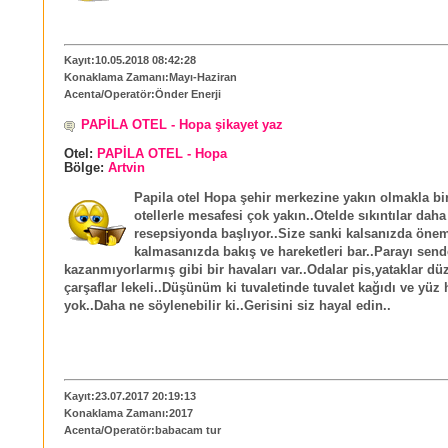
Kayıt:10.05.2018 08:42:28
Konaklama Zamanı:Mayı-Haziran
Acenta/Operatör:Önder Enerji
PAPİLA OTEL - Hopa şikayet yaz
Otel:
PAPİLA OTEL - Hopa
Bölge:
Artvin
Papila otel Hopa şehir merkezine yakın olmakla bir
otellerle mesafesi çok yakın..Otelde sıkıntılar daha 
resepsiyonda başlıyor..Size sanki kalsanızda önem
kalmasanızda bakış ve hareketleri bar..Parayı sen
kazanmıyorlarmış gibi bir havaları var..Odalar pis,yataklar dü
çarşaflar lekeli..Düşünüm ki tuvaletinde tuvalet kağıdı ve yüz
yok..Daha ne söylenebilir ki..Gerisini siz hayal edin..
Kayıt:23.07.2017 20:19:13
Konaklama Zamanı:2017
Acenta/Operatör:babacam tur