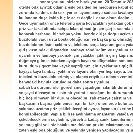
sonra yorumu sizlere bırakıyorum. 20 Temmuz 202
otelde oda ayırttık odamız eski oda dediler mecburen kabul e
zorunda kaldım. oda eski yerler fayans banyo sadece lavaboy
kullandım duşa kabin hiç iç acıcı değildi. gene olsun dedim.
Gece uyumadan önce telefonu şarja koyacaktım yataktan çok u
priz var fakat altında sehpa felan olmadığı için şarj sırasında 
konacak herhangi bir sehpa yoktu. bende girişe doğru açıkta 
buzdolabı vardı üstü boşta olduğu için ve başka priz olmadığı
buzdolabının fişini çektim ve telefonu şarja koydum gene yat
giriş kızmındaki diğmeden lambayı söndürdüm ve uyudum sa
uyandım ve lambayı yakmak için yataktan çıktım giriş kapısın
düğmeye gitmek isterken ayağım kaydı ve düşmekten son an
kurtuldum ( geçmişte kayak yaptığımız için ayaklarımız güçlü :
kayaya kaya lambayı yaktım ve fayans olan yer hep suydu. bir
inceledim buzdalabı erimiş ve olanca eriyik su odanın zemini
banyıdaki havlula kuruladım daha sonra uyudum.
sabah bu durumu otel görevlisine yaşadığım sıkıntılı durumu 
ve şayet düşseydim kesin bir yerimi kıracağımı bu durumunda
hiç hoş olmayan bir durum olacağını izah etmeye çalıştım ve 
başkasının başına gelmemesi için bir takıj önerilerde bulunar
yakınına uzatma priz çekilebileceğini ayrıca fayansın üzerine 
konulabileceğini yapıla bilirse aydınlatma anahtarını yatağa ya
çekebileceklerini söyledim. görevli arkadaş sanki kendilerini
yokmuş gibi yok siz hatalısınız dolabın prizini çıkatmamam ge
zaten eski oda olduğunu ve yakında yeniden yapılacağını vs s