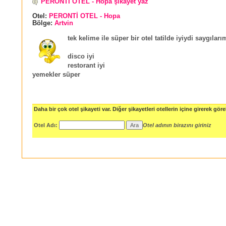
PERONTİ OTEL - Hopa şikayet yaz
Otel:
PERONTİ OTEL - Hopa
Bölge:
Artvin
tek kelime ile süper bir otel tatilde iyiydi saygıları
disco iyi
restorant iyi
yemekler süper
Daha bir çok otel şikayeti var. Diğer şikayetleri otellerin içine girerek göreb
Otel Adı:
Otel adının birazını giriniz