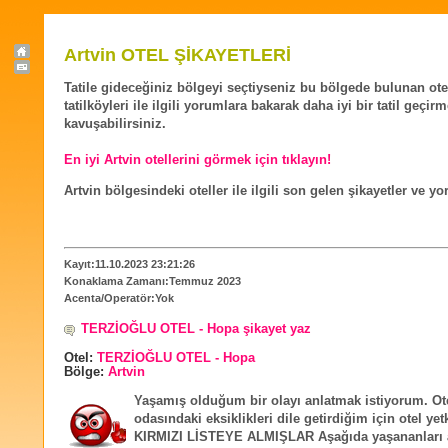
Artvin OTEL ŞİKAYETLERİ
Tatile gideceğiniz bölgeyi seçtiyseniz bu bölgede bulunan ote
tatilköyleri ile ilgili yorumlara bakarak daha iyi bir tatil geçir
kavuşabilirsiniz.
En iyi Artvin otellerini görmek için tıklayın!
Artvin bölgesindeki oteller ile ilgili son gelen şikayetler ve y
Kayıt:11.10.2023 23:21:26
Konaklama Zamanı:Temmuz 2023
Acenta/Operatör:Yok
TERZİOĞLU OTEL - Hopa şikayet yaz
Otel:
TERZİOĞLU OTEL - Hopa
Bölge:
Artvin
Yaşamış olduğum bir olayı anlatmak istiyorum. Ot
odasındaki eksiklikleri dile getirdiğim için otel yetk
KIRMIZI LİSTEYE ALMIŞLAR Aşağıda yaşananları a