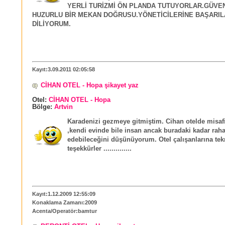
YERLİ TURİZMİ ÖN PLANDA TUTUYORLAR.GÜVE
HUZURLU BİR MEKAN DOĞRUSU.YÖNETİCİLERİNE BAŞARIL
DİLİYORUM.
Kayıt:3.09.2011 02:05:58
CİHAN OTEL - Hopa şikayet yaz
Otel:
CİHAN OTEL - Hopa
Bölge:
Artvin
Karadenizi gezmeye gitmiştim. Cihan otelde misaf
,kendi evinde bile insan ancak buradaki kadar raha
edebileceğini düşünüyorum. Otel çalışanlarına tek
teşekkürler ..............
Kayıt:1.12.2009 12:55:09
Konaklama Zamanı:2009
Acenta/Operatör:bamtur