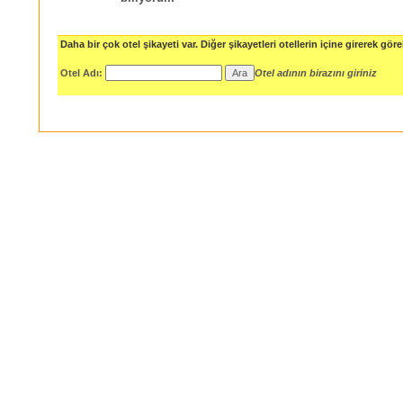
Daha bir çok otel şikayeti var. Diğer şikayetleri otellerin içine girerek göreb
Otel Adı:
Otel adının birazını giriniz