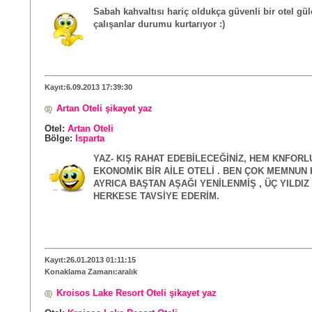
Sabah kahvaltısı hariç oldukça güvenli bir otel gü
çalışanlar durumu kurtarıyor :)
Kayıt:6.09.2013 17:39:30
Artan Oteli şikayet yaz
Otel:
Artan Oteli
Bölge:
Isparta
YAZ- KIŞ RAHAT EDEBİLECEĞİNİZ, HEM KNFORL
EKONOMİK BİR AİLE OTELİ . BEN ÇOK MEMNUN 
AYRICA BAŞTAN AŞAĞI YENİLENMİŞ , ÜÇ YILDIZ
HERKESE TAVSİYE EDERİM.
Kayıt:26.01.2013 01:11:15
Konaklama Zamanı:aralık
Kroisos Lake Resort Oteli şikayet yaz