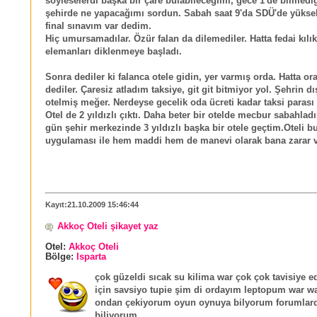
söyleselerdi başka bir çare bulabileceğimi, gece 1'de bilmedi
şehirde ne yapacağımı sordun. Sabah saat 9'da SDÜ'de yükse
final sınavım var dedim.
Hiç umursamadılar. Özür falan da dilemediler. Hatta fedai kılık
elemanları diklenmeye başladı.
Sonra dediler ki falanca otele gidin, yer varmış orda. Hatta oras
dediler. Çaresiz atladım taksiye, git git bitmiyor yol. Şehrin dı
otelmiş meğer. Nerdeyse gecelik oda ücreti kadar taksi paras
Otel de 2 yıldızlı çıktı. Daha beter bir otelde mecbur sabahlad
gün şehir merkezinde 3 yıldızlı başka bir otele geçtim.Oteli b
uygulaması ile hem maddi hem de manevi olarak bana zarar v
Kayıt:21.10.2009 15:46:44
Akkoç Oteli şikayet yaz
Otel:
Akkoç Oteli
Bölge:
Isparta
çok güzeldi sıcak su kilima war çok çok tavisiye 
için savsiyo tupie şim di ordayım leptopum war w
ondan çekiyorum oyun oynuya bilyorum forumlar
biliyorum