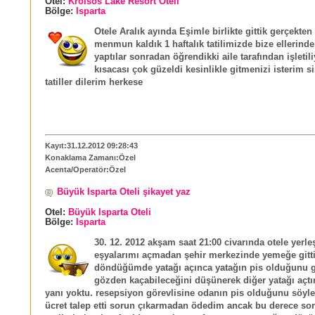
Otel:
Kroisos Lake Resort Oteli
Bölge:
Isparta
Otele Aralık ayında Eşimle birlikte gittik gerçekten
menmun kaldık 1 haftalık tatilimizde bize ellerinde
yaptılar sonradan öğrendikki aile tarafından işleti
kısacası çok güzeldi kesinlikle gitmenizi isterim s
tatiller dilerim herkese
Kayıt:31.12.2012 09:28:43
Konaklama Zamanı:Özel
Acenta/Operatör:Özel
Büyük Isparta Oteli şikayet yaz
Otel:
Büyük Isparta Oteli
Bölge:
Isparta
30. 12. 2012 akşam saat 21:00 civarında otele yerle
eşyalarımı açmadan şehir merkezinde yemeğe gitti
döndüğümde yatağı açınca yatağın pis olduğunu
gözden kaçabileceğini düşünerek diğer yatağı açtım
yanı yoktu. resepsiyon görevlisine odanın pis olduğunu söyl
ücret talep etti sorun çıkarmadan ödedim ancak bu derece s