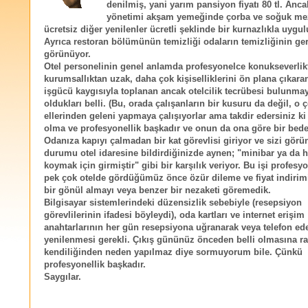
denilmiş, yani yarım pansiyon fiyatı 80 tl. Anca
yönetimi akşam yemeğinde çorba ve soğuk me
ücretsiz diğer yenilenler ücretli şeklinde bir kurnazlıkla uygul
Ayrıca restoran bölümünün temizliği odaların temizliğinin ge
görünüyor.
Otel personelinin genel anlamda profesyonelce konukseverlik
kurumsallıktan uzak, daha çok kişiselliklerini ön plana çıkara
işgücü kaygısıyla toplanan ancak otelcilik tecrübesi bulunmay
oldukları belli. (Bu, orada çalışanların bir kusuru da değil, o 
ellerinden geleni yapmaya çalışıyorlar ama takdir edersiniz ki
olma ve profesyonellik başkadır ve onun da ona göre bir bedel
Odanıza kapıyı çalmadan bir kat görevlisi giriyor ve sizi görü
durumu otel idaresine bildirdiğinizde aynen; "minibar ya da 
koymak için girmiştir" gibi bir karşılık veriyor. Bu işi profes
pek çok otelde gördüğümüz önce özür dileme ve fiyat indirim
bir gönül almayı veya benzer bir nezaketi göremedik.
Bilgisayar sistemlerindeki düzensizlik sebebiyle (resepsiyon
görevlilerinin ifadesi böyleydi), oda kartları ve internet erişim
anahtarlarının her gün resepsiyona uğranarak veya telefon ed
yenilenmesi gerekli. Çıkış gününüz önceden belli olmasına r
kendiliğinden neden yapılmaz diye sormuyorum bile. Çünkü
profesyonellik başkadır.
Saygılar.