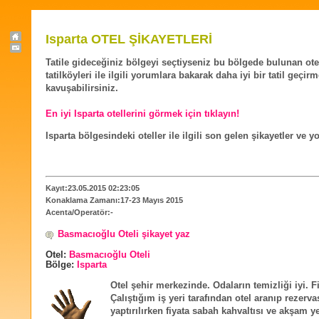
Isparta OTEL ŞİKAYETLERİ
Tatile gideceğiniz bölgeyi seçtiyseniz bu bölgede bulunan ote
tatilköyleri ile ilgili yorumlara bakarak daha iyi bir tatil geçir
kavuşabilirsiniz.
En iyi Isparta otellerini görmek için tıklayın!
Isparta bölgesindeki oteller ile ilgili son gelen şikayetler ve 
Kayıt:23.05.2015 02:23:05
Konaklama Zamanı:17-23 Mayıs 2015
Acenta/Operatör:-
Basmacıoğlu Oteli şikayet yaz
Otel:
Basmacıoğlu Oteli
Bölge:
Isparta
Otel şehir merkezinde. Odaların temizliği iyi. F
Çalıştığım iş yeri tarafından otel aranıp rezerv
yaptırılırken fiyata sabah kahvaltısı ve akşam 