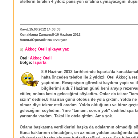
otellerin bırakın 4 yıldız pansiyon sıfatına uymayacağını dü
Kayıt:15.06.2012 14:03:03
Konaklama Zamanı:8-10 Haziran 2012
Acenta/Operatör:rezervasyon
Akkoç Oteli şikayet yaz
Otel:
Akkoç Oteli
Bölge:
Isparta
8-9 Haziran 2012 tarihlerinde Isparta'da konaklama
hafta önceden telefon ile 2 yıldızlı Otel Akkoç'a r
yaptırdım. Resepsiyon görevlisi kaydımı yaptı ve i
bilgilerimi aldı.7 Haziran günü beni arayıp rezerva
ettiler, onlara kesin geleceğimi söyledim. Onlar da tekrar "t
sizin" dediler.8 Haziran günü otobüs ile yola çıktım. Yolda ne
olmaz diye tekrar oteli aradım. Yolda olduğumu ve biraz geçt
geleceğimi söyledim. Yine "tamam, sorun yok" dediler.Isparta
yarısında vardım. Taksi ile otele gittim. Ama şok.
Odamı başkasına verdiklerini başka da odalarının olmadığı söy
Buna haklarının olmadığını, en azından yoldan aradığımda b