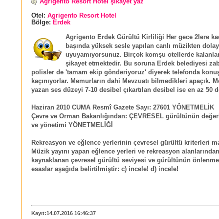
Agrigento Resort Hotel şikayet yaz
Otel:
Agrigento Resort Hotel
Bölge:
Erdek
Agrigento Erdek Gürültü Kirliliği Her gece 2lere k
başında yüksek sesle yapılan canlı müzikten dolay
uyuyamıyorsunuz. Birçok komşu otellerde kalanla
şikayet etmektedir. Bu soruna Erdek belediyesi zabı
polisler de 'tamam ekip gönderiyoruz' diyerek telefonda kon
kaçınıyorlar. Memurların dahi Mevzuatı bilmedikleri apaçık. M
yazan ses düzeyi 7-10 desibel çıkartılan desibel ise en az 50 d
Haziran 2010 CUMA Resmî Gazete Sayı: 27601 YÖNETMELİK
Çevre ve Orman Bakanlığından: ÇEVRESEL gürültünün değerl
ve yönetimi YÖNETMELİĞİ
Rekreasyon ve eğlence yerlerinin çevresel gürültü kriterleri m
Müzik yayını yapan eğlence yerleri ve rekreasyon alanlarında
kaynaklanan çevresel gürültü seviyesi ve gürültünün önlenmes
esaslar aşağıda belirtilmiştir: c) incele! d) incele!
Kayıt:14.07.2016 16:46:37