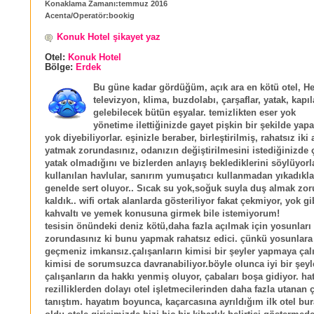
Konaklama Zamanı:temmuz 2016
Acenta/Operatör:bookig
Konuk Hotel şikayet yaz
Otel:
Konuk Hotel
Bölge:
Erdek
Bu güne kadar gördüğüm, açık ara en kötü otel, He
televizyon, klima, buzdolabı, çarşaflar, yatak, kapıl
gelebilecek bütün eşyalar. temizlikten eser yok
yönetime ilettiğinizde gayet pişkin bir şekilde yap
yok diyebiliyorlar. eşinizle beraber, birleştirilmiş, rahatsız iki 
yatmak zorundasınız, odanızın değiştirilmesini istediğinizde çi
yatak olmadığını ve bizlerden anlayış beklediklerini söylüyorl
kullanılan havlular, sanırım yumuşatıcı kullanmadan yıkadıklar
genelde sert oluyor.. Sıcak su yok,soğuk suyla duş almak zo
kaldık.. wifi ortak alanlarda gösteriliyor fakat çekmiyor, yok gib
kahvaltı ve yemek konusuna girmek bile istemiyorum!
tesisin önündeki deniz kötü,daha fazla açılmak için yosunlar
zorundasınız ki bunu yapmak rahatsız edici. çünkü yosunla
geçmeniz imkansız.çalışanların kimisi bir şeyler yapmaya çal
kimisi de sorumsuzca davranabiliyor.böyle olunca iyi bir şey
çalışanların da hakkı yenmiş oluyor, çabaları boşa gidiyor. ha
rezilliklerden dolayı otel işletmecilerinden daha fazla utanan ç
tanıştım. hayatım boyunca, kaçarcasına ayrıldığım ilk otel bur