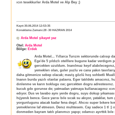
ıcın tesekkurler Arda Motel ve Alp Bey ;)
Kayıt:30.06.2014 12:53:35
Konaklama Zamanı:28 -30 HAZIRAN 2014
Arda Motel şikayet yaz
Otel:
Arda Motel
Bölge:
Erdek
Arda Motel... Yıllarca Turızm sektorunde calısıp d
Ege'de 5 yıldızlı otelllere bugune kadar verdıgım p
gercekten uzuldum. Inanılmaz keyıf alabılecegınız
yemeklerı olan, guler yuzlu ve cana yakın tavırlarıy
daha gitmenize sebep olacak; maviş gözlü hoş sohbetli Muall
Inanın burda yazılı olanlar palavra. Eger tatıldekı amacınız, h
dınlenme ve karın tıoklugu ıse; gercekten dogru adrestesınız.
kucuk gıbı gorunse de; yatmadan yatmaya kullanacagınız ıcın
edıyor. Dus ve lavabo aynı yerde dogru, suyu dokup yıkaması
hıjyenık bence. Gece yarısı bıle sıcak su akıyor, yataklar, tu
yorgunlugunu atacak kadar fena degıl. Ahcısı super bıkere kı
yemeklerıne laf etmesın. Denız muhtesem. Cay sadece 1 tl :) ı
donmeden bayram tatılı planımızı yapıp; odamızı ayırttık bıle :