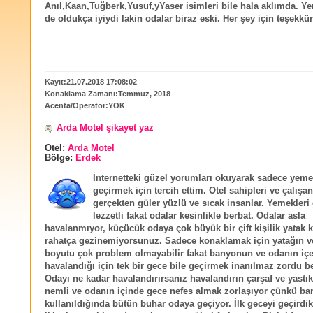
Anıl,Kaan,Tuğberk,Yusuf,yYaser isimleri bile hala aklımda. Ye
de oldukça iyiydi lakin odalar biraz eski. Her şey için teşekkür
Kayıt:21.07.2018 17:08:02
Konaklama Zamanı:Temmuz, 2018
Acenta/Operatör:YOK
Arda Motel şikayet yaz
Otel:
Arda Motel
Bölge:
Erdek
İnternetteki güzel yorumları okuyarak sadece yeme
geçirmek için tercih ettim. Otel sahipleri ve çalışan
gerçekten güler yüzlü ve sıcak insanlar. Yemekleri
lezzetli fakat odalar kesinlikle berbat. Odalar asla
havalanmıyor, küçücük odaya çok büyük bir çift kişilik yatak
rahatça gezinemiyorsunuz. Sadece konaklamak için yatağın v
boyutu çok problem olmayabilir fakat banyonun ve odanın içe
havalandığı için tek bir gece bile geçirmek inanılmaz zordu b
Odayı ne kadar havalandırırsanız havalandırın çarşaf ve yastık
nemli ve odanın içinde gece nefes almak zorlaşıyor çünkü ba
kullanıldığında bütün buhar odaya geçiyor. İlk geceyi geçirdi