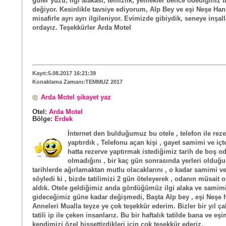
güler yüzü, ilgi alakası, temizlik, yemekler bence ödediğiniz t
değiyor. Kesinlikle tavsiye ediyorum, Alp Bey ve eşi Neşe Han
misafirle ayrı ayrı ilgileniyor. Evimizde gibiydik, seneye inşal
ordayız. Teşekkürler Arda Motel
Kayıt:5.08.2017 16:21:39
Konaklama Zamanı:TEMMUZ 2017
Arda Motel şikayet yaz
Otel:
Arda Motel
Bölge:
Erdek
İnternet den bulduğumuz bu otele , telefon ile rez
yaptırdık , Telefonu açan kişi , gayet samimi ve iç
hatta rezerve yaptırmak istediğimiz tarih de boş od
olmadığını , bir kaç gün sonrasında yerleri olduğu
tarihlerde ağırlamaktan mutlu olacaklarını , o kadar samimi ve
söyledi ki , bizde tatilimizi 2 gün öteleyerek , odanın müsait 
aldık. Otele geldiğimiz anda gördüğümüz ilgi alaka ve samimi
gideceğimiz güne kadar değişmedi, Başta Alp bey , eşi Neşe
Anneleri Mualla teyze ye çok teşekkür ederim. Bizler bir yıl çal
tatili ip ile çeken insanlarız. Bu bir haftalık tatilde bana ve eş
kendimizi özel hissettirdikleri için çok teşekkür ederiz.