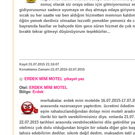
sonuç olarak siz oraya odası için gitmiyorsunuz er
gidiyorusunuz sadece uyumaya ve duş almaya odaya giriyors
sıcak su her saatte var ben aldığım hizmetten memnun kaldım
öğün yemek derdiniz olmadan lezzetli yemekler yemeniz de c
bayramda fasıllar ve bahçede tüm gece süren hizmet de çok
bıraktı tekrar gitmeyi düşünüyorum teşekkürler...
Kayıt:31.07.2015 21:16:07
Konaklama Zamanı:21.07.2015-22.07.2015
ERDEK MİNİ MOTEL şikayet yaz
Otel:
ERDEK MİNİ MOTEL
Bölge:
Erdek
merhabalar. erdek mini motelde 16.07.2015-17.07.20
arassında rezervasyon yaptırdım. ücretimi ödedim 
eşim rahatsızlandığından dolayı mini moteli aradım
ileriki bir tarih verebilirmisiniz diye. onlarda 21.07
22.07.2015 tarihleri arasında verebileceklerini dile getirdiler ya
otelimiz çok dolu olduğundan birgün bir odada diğer gün baş
tahsis edebilirim dediler. sıkıntı değil dedim. maksadım tatil 