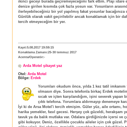
ikinci geceyi burada geçiremeyeceğimi fark ettim. Plajı idare 
denize girilen kısımda çok fazla yosun var. Yosunların arasın
ilerleyebileceğiniz bir yol yapılmış fakat yosunlar bacağınıza 
Günlük olarak vakit geçirilebilir ancak konaklamak için bir d
tercih etmeyeceğim bir yer.
Kayıt:5.08.2017 19:59:15
Konaklama Zamanı:25-30 temmuz 2017
Acenta/Operatör:-
Arda Motel şikayet yaz
Otel:
Arda Motel
Bölge:
Erdek
Yorumları okudum önce, yılda 1 kez tatil imkanım 
olmasın diye. Sonra telefonla birkaç Erdek motelin
sıcak ve içten karşılandığım, işini severek yapan 
çıktı telefona. Yorumlara aldırmayıp denemeye kar
İyi ki de Arsa Motel'i tercih etmişim. Güler yüz, aile ortamı, h
harika yemekler, fasıl gecesi. Herşey çok güzeldi, herakşam 
tavuk ya da balık mutlaka var. Odalara girdiğinizde içersi ve ç
gibi kokuyor. Deniz, özellikle çocuklu aileler için çok güzel. 