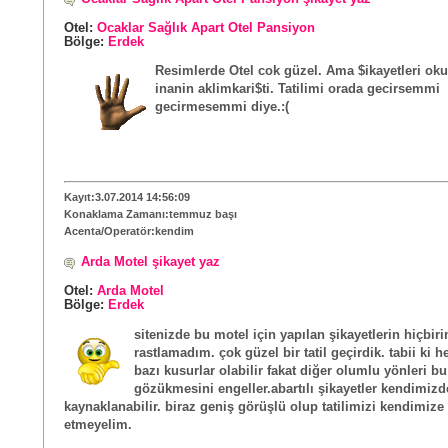
Otel:
Ocaklar Sağlık Apart Otel Pansiyon
Bölge:
Erdek
Resimlerde Otel cok güzel. Ama $ikayetleri ok
inanin aklimkari$ti. Tatilimi orada gecirsemmi
gecirmesemmi diye.:(
Kayıt:3.07.2014 14:56:09
Konaklama Zamanı:temmuz başı
Acenta/Operatör:kendim
Arda Motel şikayet yaz
Otel:
Arda Motel
Bölge:
Erdek
sitenizde bu motel için yapılan şikayetlerin hiçbiri
rastlamadım. çok güzel bir tatil geçirdik. tabii ki h
bazı kusurlar olabilir fakat diğer olumlu yönleri bu
gözükmesini engeller.abartılı şikayetler kendimiz
kaynaklanabilir. biraz geniş görüşlü olup tatilimizi kendimize
etmeyelim.