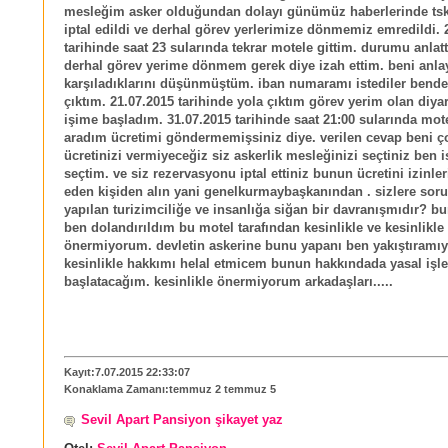
mesleğim asker olduğundan dolayı günümüz haberlerinde tskn
iptal edildi ve derhal görev yerlerimize dönmemiz emredildi. 
tarihinde saat 23 sularında tekrar motele gittim. durumu anla
derhal görev yerime dönmem gerek diye izah ettim. beni anla
karşıladıklarını düşünmüştüm. iban numaramı istediler bend
çıktım. 21.07.2015 tarihinde yola çıktım görev yerim olan diya
işime başladım. 31.07.2015 tarihinde saat 21:00 sularında mote
aradım ücretimi göndermemişsiniz diye. verilen cevap beni çok
ücretinizi vermiyeceğiz siz askerlik mesleğinizi seçtiniz ben is
seçtim. ve siz rezervasyonu iptal ettiniz bunun ücretini izinleri
eden kişiden alın yani genelkurmaybaşkanından . sizlere so
yapılan turizimciliğe ve insanlığa siğan bir davranışmıdır? b
ben dolandırıldım bu motel tarafından kesinlikle ve kesinlikle
önermiyorum. devletin askerine bunu yapanı ben yakıştıramı
kesinlikle hakkımı helal etmicem bunun hakkındada yasal işl
başlatacağım. kesinlikle önermiyorum arkadaşları.....
Kayıt:7.07.2015 22:33:07
Konaklama Zamanı:temmuz 2 temmuz 5
Sevil Apart Pansiyon şikayet yaz