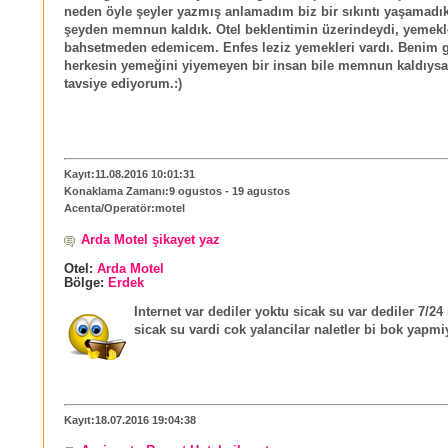
neden öyle şeyler yazmış anlamadım biz bir sıkıntı yaşamadık
şeyden memnun kaldık. Otel beklentimin üzerindeydi, yemekl
bahsetmeden edemicem. Enfes leziz yemekleri vardı. Benim gib
herkesin yemeğini yiyemeyen bir insan bile memnun kaldıys
tavsiye ediyorum.:)
Kayıt:11.08.2016 10:01:31
Konaklama Zamanı:9 ogustos - 19 agustos
Acenta/Operatör:motel
Arda Motel şikayet yaz
Otel:
Arda Motel
Bölge:
Erdek
Internet var dediler yoktu sicak su var dediler 7/24 
sicak su vardi cok yalancilar naletler bi bok yapmi
Kayıt:18.07.2016 19:04:38