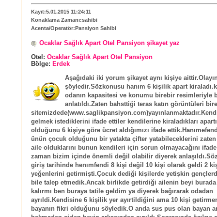
Kayıt:5.01.2015 11:24:11
Konaklama Zamanı:sahibi
Acenta/Operatör:Pansiyon Sahibi
Ocaklar Sağlık Apart Otel Pansiyon şikayet yaz
Otel:
Ocaklar Sağlık Apart Otel Pansiyon
Bölge:
Erdek
Aşağıdaki iki yorum şikayet aynı kişiye aittir.Olayı
şöyledir.Sözkonusu hanım 6 kişilik apart kiraladı.
odanın kapasitesi ve konumu birebir resimleriyle b
anlatıldı.Zaten bahsttiği teras katın görüntüleri bir
sitemizdede(www.saglikpansiyon.com)yayınlanmaktadır.Kendis
gelmek istediklerini ifade ettiler kendilerine kiraladıkları apartı
olduğunu 6 kişiye göre ücret aldığımızı ifade ettik.Hanımefend
ünün çocuk olduğunu bir yatakta çifter yatabileceklerini zaten 
aile olduklarını bunun kendileri için sorun olmayacağını ifade 
zaman bizim içinde önemli değil olabilir diyerek anlaşıldı.S
giriş tarihinde henımfendi 8 kişi değil 10 kişi olarak geldi 2 ki
yeğenlerini getirmişti.Çocuk dediği kişilerde yetişkin gençlerd
bile talep etmedik.Ancak birlikde getirdiği ailenin beyi burada 
kalırmı ben buraya tatile geldim ya diyerek bağırarak odadan
ayrıldi.Kendisine 6 kişilik yer ayırtildiğini ama 10 kişi getirme
bayanın fikri olduğunu söyledik.O anda sus pus olan bayan ar