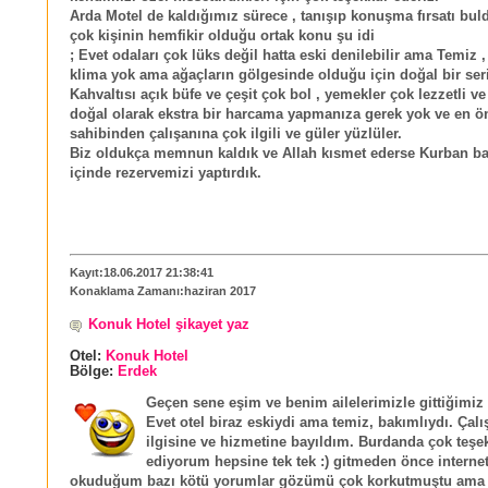
Arda Motel de kaldığımız sürece , tanışıp konuşma fırsatı bu
çok kişinin hemfikir olduğu ortak konu şu idi
; Evet odaları çok lüks değil hatta eski denilebilir ama Temiz 
klima yok ama ağaçların gölgesinde olduğu için doğal bir seri
Kahvaltısı açık büfe ve çeşit çok bol , yemekler çok lezzetli 
doğal olarak ekstra bir harcama yapmanıza gerek yok ve en ö
sahibinden çalışanına çok ilgili ve güler yüzlüler.
Biz oldukça memnun kaldık ve Allah kısmet ederse Kurban bay
içinde rezervemizi yaptırdık.
Kayıt:18.06.2017 21:38:41
Konaklama Zamanı:haziran 2017
Konuk Hotel şikayet yaz
Otel:
Konuk Hotel
Bölge:
Erdek
Geçen sene eşim ve benim ailelerimizle gittiğimiz b
Evet otel biraz eskiydi ama temiz, bakımlıydı. Çalı
ilgisine ve hizmetine bayıldım. Burdanda çok teşe
ediyorum hepsine tek tek :) gitmeden önce internet
okuduğum bazı kötü yorumlar gözümü çok korkutmuştu ama 