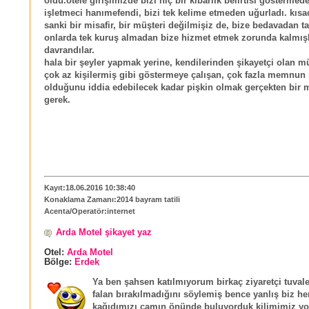
oldu.otele girişimizde bizi hiç bir kibarlık belirtisi göstermed
işletmeci hanımefendi, bizi tek kelime etmeden uğurladı. kısa
sanki bir misafir, bir müşteri değilmişiz de, bize bedavadan ta
onlarda tek kuruş almadan bize hizmet etmek zorunda kalmışl
davrandılar.
hala bir şeyler yapmak yerine, kendilerinden şikayetçi olan mü
çok az kişilermiş gibi göstermeye çalışan, çok fazla memnun 
olduğunu iddia edebilecek kadar pişkin olmak gerçekten bir m
gerek.
Kayıt:18.06.2016 10:38:40
Konaklama Zamanı:2014 bayram tatili
Acenta/Operatör:internet
Arda Motel şikayet yaz
Otel:
Arda Motel
Bölge:
Erdek
Ya ben şahsen katılmıyorum birkaç ziyaretçi tuvale
falan bırakılmadığını söylemiş bence yanlış biz he
kağıdımızı camın önünde buluyorduk kilimimiz y