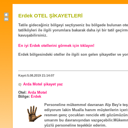
Erdek OTEL ŞİKAYETLERİ
Tatile gideceğiniz bölgeyi seçtiyseniz bu bölgede bulunan ote
tatilköyleri ile ilgili yorumlara bakarak daha iyi bir tatil geçir
kavuşabilirsiniz.
En iyi Erdek otellerini görmek için tıklayın!
Erdek bölgesindeki oteller ile ilgili son gelen şikayetler ve yo
Kayıt:5.08.2019 21:14:07
Arda Motel şikayet yaz
Otel:
Arda Motel
Bölge:
Erdek
Personeline mükemmel davranan Alp Bey'e teş
ediyorum lakin Mualla hanım müşterilerin içer
resmen genç çocukları rencide etti gözümüzü
umarım bu davranışından vazgeçebilir.Mükemm
yüzlü personeline teşekkür ederim.