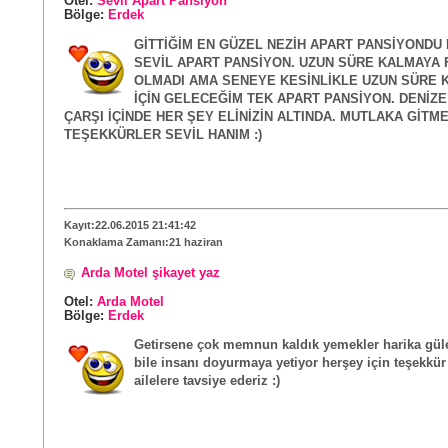
Otel:
Sevil Apart Pansiyon
Bölge:
Erdek
GİTTİĞİM EN GÜZEL NEZİH APART PANSİYONDU
SEVİL APART PANSİYON. UZUN SÜRE KALMAYA 
OLMADI AMA SENEYE KESİNLİKLE UZUN SÜRE 
İÇİN GELECEĞİM TEK APART PANSİYON. DENİZE
ÇARŞI İÇİNDE HER ŞEY ELİNİZİN ALTINDA. MUTLAKA GİTME
TEŞEKKÜRLER SEVİL HANIM :)
Kayıt:22.06.2015 21:41:42
Konaklama Zamanı:21 haziran
Arda Motel şikayet yaz
Otel:
Arda Motel
Bölge:
Erdek
Getirsene çok memnun kaldık yemekler harika güle
bile insanı doyurmaya yetiyor herşey için teşekkür
ailelere tavsiye ederiz :)