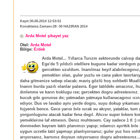
Kayıt:30.06.2014 12:53:51
Konaklama Zamanı:28 -30 HAZIRAN 2014
Arda Motel şikayet yaz
Otel:
Arda Motel
Bölge:
Erdek
Arda Motel... Yıllarca Turızm sektorunde calısıp d
Ege'de 5 yıldızlı otelllere bugune kadar verdıgım p
gercekten uzuldum. Inanılmaz keyıf alabılecegınız
yemeklerı olan, guler yuzlu ve cana yakın tavırlarıy
daha gitmenize sebep olacak; maviş gözlü hoş sohbetli Muall
Inanın burda yazılı olanlar palavra. Eger tatıldekı amacınız, h
dınlenme ve karın tıoklugu ıse; gercekten dogru adrestesınız.
kucuk gıbı gorunse de; yatmadan yatmaya kullanacagınız ıcın
edıyor. Dus ve lavabo aynı yerde dogru, suyu dokup yıkaması
hıjyenık bence. Gece yarısı bıle sıcak su akıyor, yataklar, tu
yorgunlugunu atacak kadar fena degıl. Ahcısı super bıkere kı
yemeklerıne laf etmesın. Denız muhtesem. Cay sadece 1 tl :) ı
donmeden bayram tatılı planımızı yapıp; odamızı ayırttık bıle :
uygun ucretle tatıl yapmayı planlıyorsanız; guler yuz hos soh
arıyorsanız, karnınız doysun ıstıyorsanız dogru adrestesınız..