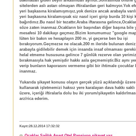
bakmadan giden beyin arkasından ayrıldı.Sonrasında önüne 
sitelerden aslı astarı olmayan iftiralardan geri kalmıyor.Yok e
yeri başkasına kiralamışmışız,yok denize ancak arabayla varıl
yeri başkasına kiralamışsak siz nasıl içeri girip burda 10 kişi 
bağırdınız.Bu nasıl bir tezattır.Araba iftarasına gelince,Ocakla
söze zaten inanmaz.Ocakların bir başından diğer başına bile
mesafesi 10 dakikayı geçmez.Bizim konumumuz "google map"
lüten bir bakın ve hesaplayın 200 m. yi geçerse ben bu işi
bırakıyorum.Geçmezse ne olacak.200 m ileride bulunan deniz
arabayla gidilebilir demek için insanda insaf olmaması gereki
helal etmeme hususuna gelince 7 günlük rezerve olan yerimiz
bırakmasıyla hak yemişdir hakkı asla geçmemiştir.Biz aynı ye
verip bunların kaporasını vermeme gibi bir ihtimale çocuklar 
inanmaz.
Yukarıda şikayet konusu olayın gerçek yüzü açıklandığı üzere 
kullanarak işletmemizi haksız yere karalayan dava hakkı saklı
üzere, içeriği iftiralarla dolu bu iki yorum/şikayetin kaldırlmas
arz/rica ederim.
Kayıt:28.12.2014 17:32:32
Ocaklar Sağlık Apart Otel Pansiyon şikayet yaz