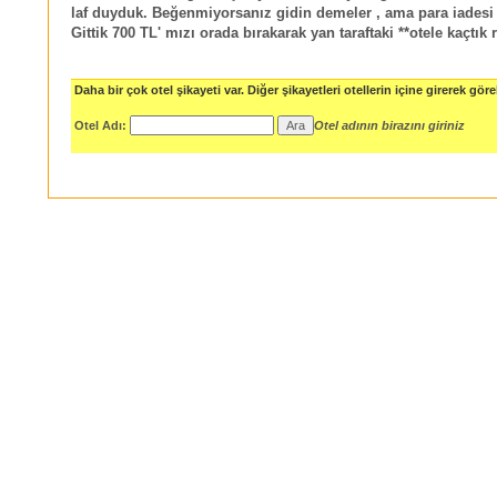
laf duyduk. Beğenmiyorsanız gidin demeler , ama para iades
Gittik 700 TL' mızı orada bırakarak yan taraftaki **otele kaçtık
Daha bir çok otel şikayeti var. Diğer şikayetleri otellerin içine girerek göreb
Otel Adı:
Otel adının birazını giriniz