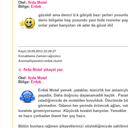
Otel:
Arda Motel
Bölge:
Erdek
güzeldi ama denizi b.k gibiydi bazı yerleri yosun
derin bölgeler hep yosundu yani bide resimler pa
onlar yalan banyoları ok adar da güzel diil
Kayıt:10.09.2013 22:29:27
Konaklama Zamanı:ağustos
Acenta/Operatör:erdek motel
Arda Motel şikayet yaz
Otel:
Arda Motel
Bölge:
Erdek
Erdek Motel yemek ,yataklar, temizlik her anlamıyl
yaşadık. Daha doğrusu dayanamadık kaçtık . Para
istediğimizde de motelden kovulduk. Ömrümde böy
görmedim. Odanın her yerinde örümcek ağları, rut
tuvalete giremiyorsunuz .Küçücük tuvalet banyolar. Yemekler 
ve hazır çorbadan ibaret her şey hazır.
Bütün bunlara rağmen şikayetlerinizi söylediğimizde sahibind