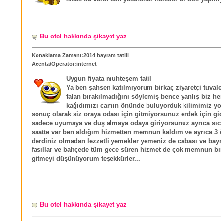
Bu otel hakkında şikayet yaz
Konaklama Zamanı:2014 bayram tatili
Acenta/Operatör:internet
Uygun fiyata muhteşem tatil
Ya ben şahsen katılmıyorum birkaç ziyaretçi tuvale
falan bırakılmadığını söylemiş bence yanlış biz he
kağıdımızı camın önünde buluyorduk kilimimiz y
sonuç olarak siz oraya odası için gitmiyorsunuz erdek için g
sadece uyumaya ve duş almaya odaya giriyorsunuz ayrıca sıc
saatte var ben aldığım hizmetten memnun kaldım ve ayrıca 
derdiniz olmadan lezzetli yemekler yemeniz de cabası ve ba
fasıllar ve bahçede tüm gece süren hizmet de çok memnun bıra
gitmeyi düşünüyorum teşekkürler...
Bu otel hakkında şikayet yaz