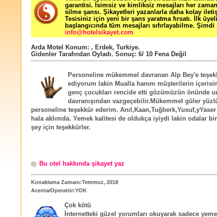
garantisi. İsimsiz ve kimliksiz mesajları her zama
silme şansı. Şikayetleri yazanlarla daha kolay ileti
Tesisiniz için yeni bir şans yaratma fırsatı. İlk üyel
başlangıcında tüm mesajları sıfırlayabilme. Şimdi 
info@hotelsikayet.com
Arda Motel
Konum:
,
Erdek
,
Turkiye
.
Gidenler Tarafından Oyladı
. Sonuç:
6
/
10
Fena Değil
Personeline mükemmel davranan Alp Bey'e teşek
ediyorum lakin Mualla hanım müşterilerin içeris
genç çocukları rencide etti gözümüzün önünde 
davranışından vazgeçebilir.Mükemmel güler yüzl
personeline teşekkür ederim. Anıl,Kaan,Tuğberk,Yusuf,yYaser 
hala aklımda. Yemek kalitesi de oldukça iyiydi lakin odalar bir
şey için teşekkürler.
Bu otel hakkında şikayet yaz
Konaklama Zamanı:Temmuz, 2018
Acenta/Operatör:YOK
Çok kötü
İnternetteki güzel yorumları okuyarak sadece yeme