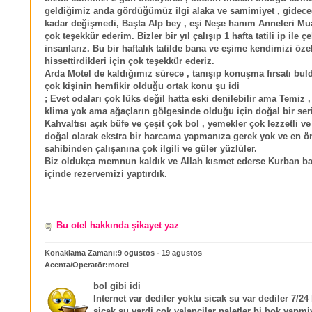
geldiğimiz anda gördüğümüz ilgi alaka ve samimiyet , gidec
kadar değişmedi, Başta Alp bey , eşi Neşe hanım Anneleri Mua
çok teşekkür ederim. Bizler bir yıl çalışıp 1 hafta tatili ip ile ç
insanlarız. Bu bir haftalık tatilde bana ve eşime kendimizi öze
hissettirdikleri için çok teşekkür ederiz.
Arda Motel de kaldığımız sürece , tanışıp konuşma fırsatı bu
çok kişinin hemfikir olduğu ortak konu şu idi
; Evet odaları çok lüks değil hatta eski denilebilir ama Temiz 
klima yok ama ağaçların gölgesinde olduğu için doğal bir seri
Kahvaltısı açık büfe ve çeşit çok bol , yemekler çok lezzetli 
doğal olarak ekstra bir harcama yapmanıza gerek yok ve en ö
sahibinden çalışanına çok ilgili ve güler yüzlüler.
Biz oldukça memnun kaldık ve Allah kısmet ederse Kurban bay
içinde rezervemizi yaptırdık.
Bu otel hakkında şikayet yaz
Konaklama Zamanı:9 ogustos - 19 agustos
Acenta/Operatör:motel
bol gibi idi
Internet var dediler yoktu sicak su var dediler 7/24 
sicak su vardi cok yalancilar naletler bi bok yapmi