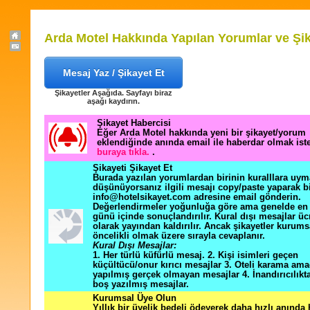
Arda Motel Hakkında Yapılan Yorumlar ve Şik
Mesaj Yaz / Şikayet Et
Şikayetler Aşağıda. Sayfayı biraz
aşağı kaydırın.
Şikayet Habercisi
Eğer Arda Motel hakkında yeni bir şikayet/yorum
eklendiğinde anında email ile haberdar olmak ist
buraya tıkla.
.
Şikayeti Şikayet Et
Burada yazılan yorumlardan birinin kuralllara uym
düşünüyorsanız ilgili mesajı copy/paste yaparak b
info@hotelsikayet.com adresine email gönderin.
Değerlendirmeler yoğunluğa göre ama genelde en f
günü içinde sonuçlandırılır. Kural dışı mesajlar üc
olarak yayından kaldırılır. Ancak şikayetler kurums
öncelikli olmak üzere sırayla cevaplanır.
Kural Dışı Mesajlar:
1. Her türlü küfürlü mesaj. 2. Kişi isimleri geçen
küçültücü/onur kırıcı mesajlar 3. Oteli karama ama
yapılmış gerçek olmayan mesajlar 4. İnandırıcılık
boş yazılmış mesajlar.
Kurumsal Üye Olun
Yıllık bir üyelik bedeli ödeyerek daha hızlı anında