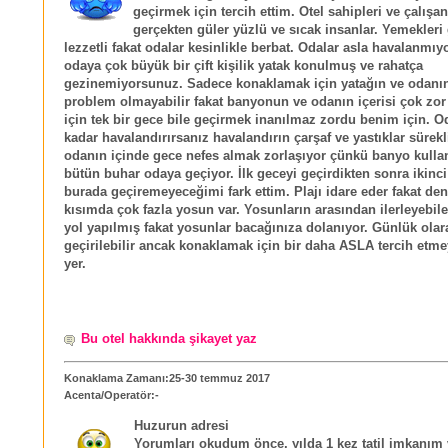
geçirmek için tercih ettim. Otel sahipleri ve çalışan
gerçekten güler yüzlü ve sıcak insanlar. Yemekleri
lezzetli fakat odalar kesinlikle berbat. Odalar asla havalanmıy
odaya çok büyük bir çift kişilik yatak konulmuş ve rahatça
gezinemiyorsunuz. Sadece konaklamak için yatağın ve odanı
problem olmayabilir fakat banyonun ve odanın içerisi çok zor
için tek bir gece bile geçirmek inanılmaz zordu benim için. O
kadar havalandırırsanız havalandırın çarşaf ve yastıklar sürekl
odanın içinde gece nefes almak zorlaşıyor çünkü banyo kulla
bütün buhar odaya geçiyor. İlk geceyi geçirdikten sonra ikinci
burada geçiremeyeceğimi fark ettim. Plajı idare eder fakat den
kısımda çok fazla yosun var. Yosunların arasından ilerleyebile
yol yapılmış fakat yosunlar bacağınıza dolanıyor. Günlük olar
geçirilebilir ancak konaklamak için bir daha ASLA tercih etm
yer.
Bu otel hakkında şikayet yaz
Konaklama Zamanı:25-30 temmuz 2017
Acenta/Operatör:-
Huzurun adresi
Yorumları okudum önce, yılda 1 kez tatil imkanım 