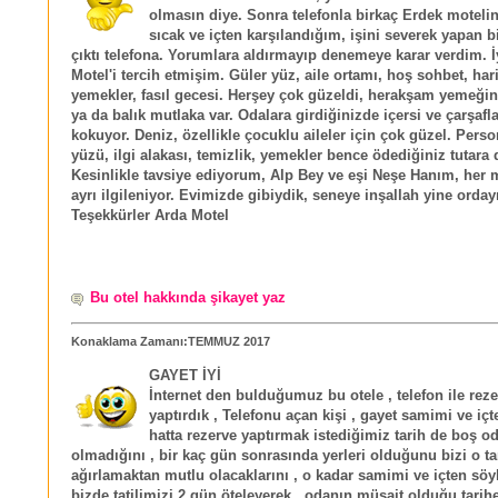
olmasın diye. Sonra telefonla birkaç Erdek motelin
sıcak ve içten karşılandığım, işini severek yapan 
çıktı telefona. Yorumlara aldırmayıp denemeye karar verdim. İ
Motel'i tercih etmişim. Güler yüz, aile ortamı, hoş sohbet, har
yemekler, fasıl gecesi. Herşey çok güzeldi, herakşam yemeğin
ya da balık mutlaka var. Odalara girdiğinizde içersi ve çarşafl
kokuyor. Deniz, özellikle çocuklu aileler için çok güzel. Perso
yüzü, ilgi alakası, temizlik, yemekler bence ödediğiniz tutara 
Kesinlikle tavsiye ediyorum, Alp Bey ve eşi Neşe Hanım, her mi
ayrı ilgileniyor. Evimizde gibiydik, seneye inşallah yine orday
Teşekkürler Arda Motel
Bu otel hakkında şikayet yaz
Konaklama Zamanı:TEMMUZ 2017
GAYET İYİ
İnternet den bulduğumuz bu otele , telefon ile rez
yaptırdık , Telefonu açan kişi , gayet samimi ve iç
hatta rezerve yaptırmak istediğimiz tarih de boş od
olmadığını , bir kaç gün sonrasında yerleri olduğunu bizi o ta
ağırlamaktan mutlu olacaklarını , o kadar samimi ve içten söyl
bizde tatilimizi 2 gün öteleyerek , odanın müsait olduğu tarihe