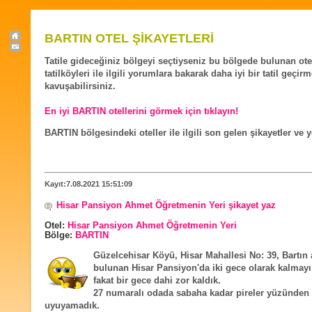
BARTIN OTEL ŞİKAYETLERİ
Tatile gideceğiniz bölgeyi seçtiyseniz bu bölgede bulunan ote
tatilköyleri ile ilgili yorumlara bakarak daha iyi bir tatil geçir
kavuşabilirsiniz.
En iyi BARTIN otellerini görmek için tıklayın!
BARTIN bölgesindeki oteller ile ilgili son gelen şikayetler ve 
Kayıt:7.08.2021 15:51:09
Hisar Pansiyon Ahmet Öğretmenin Yeri şikayet yaz
Otel:
Hisar Pansiyon Ahmet Öğretmenin Yeri
Bölge:
BARTIN
Güzelcehisar Köyü, Hisar Mahallesi No: 39, Bartın
bulunan Hisar Pansiyon'da iki gece olarak kalmayı
fakat bir gece dahi zor kaldık.
27 numaralı odada sabaha kadar pireler yüzünden 
uyuyamadık.