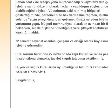
Sabah saat 7'de resepsiyona müracaat edip şikayetinizi dile ge
İşletme sahibi düzenli olarak ilaçlama yapıldığını söyleyip, bel
olabileceğini söyledi. Vücudumuzdaki ısırılmış bölgeleri
gösterdiğimizde, personel bize hak vermesine rağmen, işletm
sefer de "sizin pireyi dışarıdan getirmediğinizi nereden bileli
yorumunu yaptı. Müşteri memnuniyeti olarak en azından bir 
beklerken, bir de pişkince "dilediğiniz yere şikayetl edebilirsi
karşılığını aldık.
32 senedir seyahat acentası çalışanı ve ortağı olarak böylesine
işletme görmedim.
Pire sorunu haricinde 27 no'lu odada kapı kolları ve ranza pa
tuvalet sifonu akmakta, tuvalet kağıdı tutucusu oksitlenmiş.
Hijyen ve sağlık kurallarına uyulmadığı ve tatilimizi zehir eden 
tesisten şikayetçiyiz.
Saygılarımla,