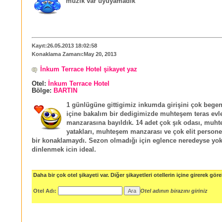
müzik var uyuyamadık
Kayıt:26.05.2013 18:02:58
Konaklama Zamanı:May 20, 2013
İnkum Terrace Hotel şikayet yaz
Otel:
İnkum Terrace Hotel
Bölge:
BARTIN
1 günlügüne gittigimiz inkumda girişini çok bege
içine bakalım bir dedigimizde muhteşem teras evle
manzarasına bayıldık. 14 adet çok şık odası, muht
yatakları, muhteşem manzarası ve çok elit personel
bir konaklamaydı. Sezon olmadığı için eglence neredeyse yo
dinlenmek icin ideal.
Daha bir çok otel şikayeti var. Diğer şikayetleri otellerin içine girerek göreb
Otel Adı:
Otel adının birazını giriniz