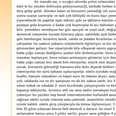
bir mesafe var, o sıcağın alnında yolun ortasında
tabii ki bu yüzden dolmuşla gidiyorsunuz(!), berbattı herkes üs
tıkış gidip geldi. dünden kalan ve kimsenin yemediği isli so
sonra suşiye sarmışlar ve tadı çok kötüydü ve bunu bazı ye
yiyeceklerde de yaptılar tıpkı tatlıları gibi ve tatlıların bazıları 
pastaya gıda boyasını o kadar çok koymuşlar ki acı tadından
bile. yemekleri neredeyse her gün aynıydı ve çeşit azdı, deği
denemek isteyenler burada hüsrana uğrar. sahildeki açık büfe
gün hamburger, kızarmış tavuk, salata ve patates kızartması v
çalışanlar ise sadece yabancı müşterilerle ilgileniyor ve biz tü
görmezden geliyor. bar siparişinde bile oflayarak servis yapıy
hatta çoğu zaman dediğimiz şeyleri bile dinlemiyorlar. önce o
masaları toplanıyor, önce onlara animasyon gösterisi için dave
hatta çoğu zaman bizi davet bile etmiyorlar, müzik sesi duyar
ancak. kimsenin gitmediği hamama bile dolu diyerek türkleri
istemiyorlar bir sürü bahane uyduruyorlar. otelin içindeki mağ
kuaför, hamam olanakları vs hepsi euro ile ödeme alıyor, asla t
yok. odalarda ise ne bir şampuan ne de bir sabun vardı. biz 4 k
odası tuttuk ve odadaki 2. mini buzdolabı çalışmıyordu ve kli
kapanıp tekliyordu. ücretsiz wifi var ama otelin neredeyse hiç
çekmiyor bu yüzden hep kendi internetimizden kullandık ama
rağmen otelin içinde internet asla çekmedi. asansörler sürekl
içinde kaldık. otelin giriş çıkışlarıyla da kimse ilgilenmiyor, 3 
bile 10 güne çıkarsan kimse fark etmezdi o derece. bu nasıl 5 y
anlamadım bence anca 3 yıldız verilir, geçen sene gittiğim 4 yı