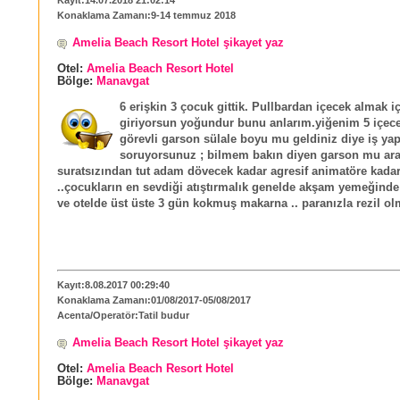
Konaklama Zamanı:9-14 temmuz 2018
Amelia Beach Resort Hotel şikayet yaz
Otel:
Amelia Beach Resort Hotel
Bölge:
Manavgat
6 erişkin 3 çocuk gittik. Pullbardan içecek almak iç
giriyorsun yoğundur bunu anlarım.yiğenim 5 içece
görevli garson sülale boyu mu geldiniz diye iş ya
soruyorsunuz ; bilmem bakın diyen garson mu ara
suratsızından tut adam dövecek kadar agresif animatöre kada
..çocukların en sevdiği atıştırmalık genelde akşam yemeğind
ve otelde üst üste 3 gün kokmuş makarna .. paranızla rezil ol
Kayıt:8.08.2017 00:29:40
Konaklama Zamanı:01/08/2017-05/08/2017
Acenta/Operatör:Tatil budur
Amelia Beach Resort Hotel şikayet yaz
Otel:
Amelia Beach Resort Hotel
Bölge:
Manavgat