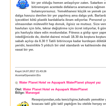
bir yer olduğu hemen anlaşılıyor zaten. Satarken o
bitiremeyen acentede defalarca aramanıza rağme
bulamıyorsunuz. Yemekhanesi küçük ve yemek çeş
dalga havuzu denilen bir yer yapılmış ama dalga yok. Barlarda
içecekleri kötü plastik bardaklarla ikram ediyorlar. Personel 
olmasından mütevellit hep donuk, ilgisiz ve mutsuz. Size verd
havluları için bile, tekrar değiştirme için ücret istiyorlar, 6 g
pis havluyla idare edin modundalar. Fitness a gidip spor yap
istediğinizde de, devlet dairesi misali 18.30 da koştura koştur
sabah açılışı da 8.30 !! Tatili bitirinceye kadar kurdeşen dökt
yeridir, kesinlikle 5 yıldızlı bir otel standardı ve kalitesinde d
vasat bir yer.
Kayıt:14.07.2017 21:43:26
Acenta/Operatör:Ets
Water Planet Hotel ve Aquapark WaterPlanet şikayet yaz
Otel:
Water Planet Hotel ve Aquapark WaterPlanet
Bölge:
Manavgat
Resepsiyondan,oda temizligine,kahvaltı yemekler 
kısacası tatil gibi tatil yaptığım bu otelde herşey 