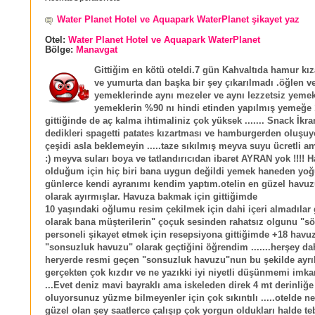
Water Planet Hotel ve Aquapark WaterPlanet şikayet yaz
Otel:
Water Planet Hotel ve Aquapark WaterPlanet
Bölge:
Manavgat
Gittiğim en kötü oteldi.7 gün Kahvaltıda hamur kız
ve yumurta dan başka bir şey çıkarılmadı .öğlen 
yemeklerinde aynı mezeler ve aynı lezzetsiz yemekl
yemeklerin %90 nı hindi etinden yapılmış yemeğe 
gittiğinde de aç kalma ihtimaliniz çok yüksek ....... Snack İkr
dedikleri spagetti patates kızartması ve hamburgerden oluşuyo
çeşidi asla beklemeyin .....taze sıkılmış meyva suyu ücretli 
:) meyva suları boya ve tatlandırıcıdan ibaret AYRAN yok !!!! 
olduğum için hiç biri bana uygun değildi yemek haneden yoğu
günlerce kendi ayranımı kendim yaptım.otelin en güzel havu
olarak ayırmışlar. Havuza bakmak için gittiğimde
10 yaşındaki oğlumu resim çekilmek için dahi içeri almadılar
olarak bana müşterilerin" çoçuk sesinden rahatsız olgunu "s
personeli şikayet etmek için resepsiyona gittiğimde +18 havu
"sonsuzluk havuzu" olarak geçtiğini öğrendim .......herşey da
heryerde resmi geçen "sonsuzluk havuzu"nun bu şekilde ayrı
gerçekten çok kızdır ve ne yazıkki iyi niyetli düşünmemi imkan
...Evet deniz mavi bayraklı ama iskeleden direk 4 mt derinliğe
oluyorsunuz yüzme bilmeyenler için çok sıkıntılı .....otelde ne
güzel olan şey saatlerce çalışıp çok yorgun oldukları halde 