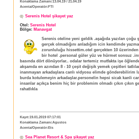
Konaklama Zamanı:13.04.19 / 21.04.19
Acenta/Operatör:FTI
Serenis Hotel şikayet yaz
Otel:
Serenis Hotel
Bölge:
Manavgat
Serenis oteline yeni geldik .aşağıda yazılan çoğu ş
gerçek olmadığını anladığım icin kendimde yazm
zorunluluğu hissettim.otel gerçekten 10 üzerinden 
bir hotel .personal güler yüz ve hürmet sonsuz .in
basında dört dönüyorlar.. odalar tertemiz mutfakta işe öğlend
akşamda en azından 8 - 10 çeşit değişik yemek çeşitleri tatlıla
inanmayan arkadaşlara canlı vidyosu elimde gönderebilirim la
burda kotulemeyin arkadaşlar.personelin hepsi sicak kanli ca
insanlar açıkça benim hiç bir problemim olmadı çıkın çıkın ge
rahatlıkla
Kayıt:19.01.2019 07:17:01
Konaklama Zamanı:Agustos
Acenta/Operatör:Ets
Sea Planet Resort & Spa şikayet yaz