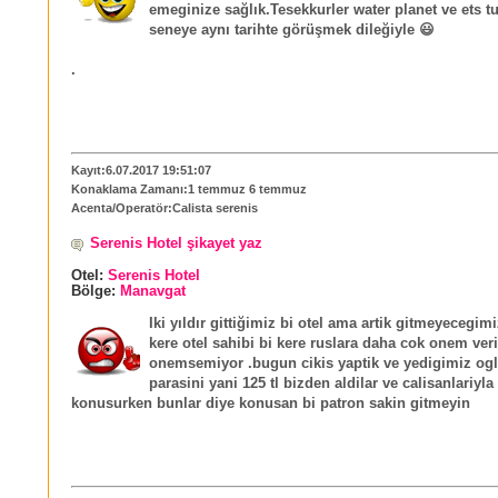
emeginize sağlık.Tesekkurler water planet ve ets t
seneye aynı tarihte görüşmek dileğiyle 😃
.
Kayıt:6.07.2017 19:51:07
Konaklama Zamanı:1 temmuz 6 temmuz
Acenta/Operatör:Calista serenis
Serenis Hotel şikayet yaz
Otel:
Serenis Hotel
Bölge:
Manavgat
Iki yıldır gittiğimiz bi otel ama artik gitmeyecegimi
kere otel sahibi bi kere ruslara daha cok onem veri
onemsemiyor .bugun cikis yaptik ve yedigimiz og
parasini yani 125 tl bizden aldilar ve calisanlariyl
konusurken bunlar diye konusan bi patron sakin gitmeyin