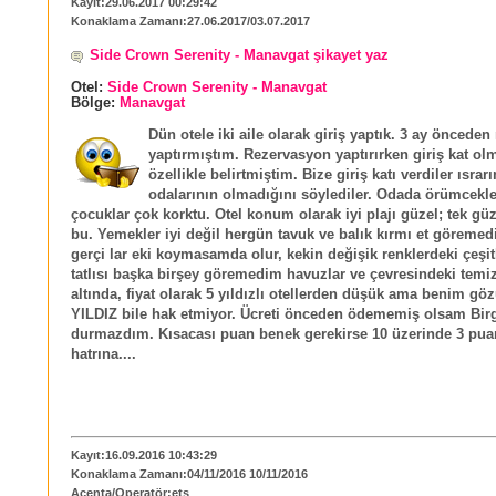
Kayıt:29.06.2017 00:29:42
Konaklama Zamanı:27.06.2017/03.07.2017
Side Crown Serenity - Manavgat şikayet yaz
Otel:
Side Crown Serenity - Manavgat
Bölge:
Manavgat
Dün otele iki aile olarak giriş yaptık. 3 ay öncede
yaptırmıştım. Rezervasyon yaptırırken giriş kat o
özellikle belirtmiştim. Bize giriş katı verdiler ısr
odalarının olmadığını söylediler. Odada örümcekle
çocuklar çok korktu. Otel konum olarak iyi plajı güzel; tek güz
bu. Yemekler iyi değil hergün tavuk ve balık kırmı et göremedi
gerçi lar eki koymasamda olur, kekin değişik renklerdeki çeşitl
tatlısı başka birşey göremedim havuzlar ve çevresindeki temiz
altında, fiyat olarak 5 yıldızlı otellerden düşük ama benim g
YILDIZ bile hak etmiyor. Ücreti önceden ödememiş olsam Bir
durmazdım. Kısacası puan benek gerekirse 10 üzerinde 3 pua
hatrına....
Kayıt:16.09.2016 10:43:29
Konaklama Zamanı:04/11/2016 10/11/2016
Acenta/Operatör:ets