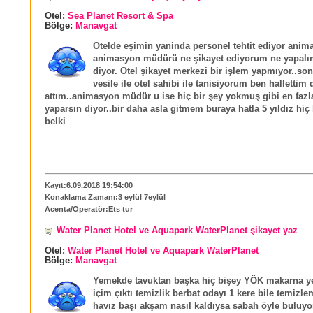
Otel:
Sea Planet Resort & Spa
Bölge:
Manavgat
Otelde eşimin yaninda personel tehtit ediyor anim
animasyon müdürü ne şikayet ediyorum ne yapal
diyor. Otel şikayet merkezi bir işlem yapmıyor..so
vesile ile otel sahibi ile tanisiyorum ben hallettim 
attım..animasyon müdür u ise hiç bir şey yokmuş gibi en faz
yaparsın diyor..bir daha asla gitmem buraya hatla 5 yıldız hiç 
belki
Kayıt:6.09.2018 19:54:00
Konaklama Zamanı:3 eylül 7eylül
Acenta/Operatör:Ets tur
Water Planet Hotel ve Aquapark WaterPlanet şikayet yaz
Otel:
Water Planet Hotel ve Aquapark WaterPlanet
Bölge:
Manavgat
Yemekde tavuktan başka hiç bişey YÖK makarna 
içim çıktı temizlik berbat odayı 1 kere bile temizle
havız başı akşam nasıl kaldıysa sabah öyle buluyo