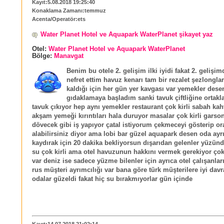
Kayıt:5.08.2018 19:25:40
Konaklama Zamanı:temmuz
Acenta/Operatör:ets
Water Planet Hotel ve Aquapark WaterPlanet şikayet yaz
Otel:
Water Planet Hotel ve Aquapark WaterPlanet
Bölge:
Manavgat
Benim bu otele 2. gelişim ilki iyidi fakat 2. gelişi
nefret ettim havuz kenarı tam bir rezalet şezlonglar
kaldığı için her gün yer kavgası var yemekler dese
gıdaklamaya başladım sanki tavuk çiftliğine ortakl
tavuk çıkıyor hep aynı yemekler restaurant çok kirli sabah kah
akşam yemeği kırıntıları hala duruyor masalar çok kirli garson
dövecek gibi iş yapıyor çatal istiyorum çekmeceyi gösterip o
alabilirsiniz diyor ama lobi bar güzel aquapark desen oda ayrı
kaydırak için 20 dakika bekliyorsun dışarıdan gelenler yüzünd
su çok kirli ama otel havuzunun hakkını vermek gerekiyor ço
var deniz ise sadece yüzme bilenler için ayrıca otel çalışanları
rus müşteri ayrımcılığı var bana göre türk müşterilere iyi dav
odalar güzeldi fakat hiç su bırakmıyorlar gün içinde
Kayıt:14.07.2018 21:02:14