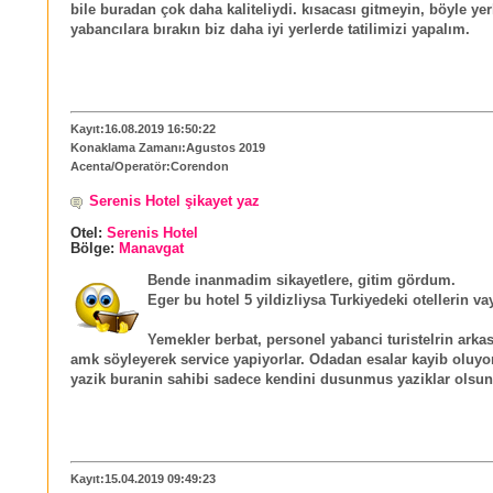
bile buradan çok daha kaliteliydi. kısacası gitmeyin, böyle yer
yabancılara bırakın biz daha iyi yerlerde tatilimizi yapalım.
Kayıt:16.08.2019 16:50:22
Konaklama Zamanı:Agustos 2019
Acenta/Operatör:Corendon
Serenis Hotel şikayet yaz
Otel:
Serenis Hotel
Bölge:
Manavgat
Bende inanmadim sikayetlere, gitim gördum.
Eger bu hotel 5 yildizliysa Turkiyedeki otellerin va
Yemekler berbat, personel yabanci turistelrin ark
amk söyleyerek service yapiyorlar. Odadan esalar kayib oluyo
yazik buranin sahibi sadece kendini dusunmus yaziklar olsun
Kayıt:15.04.2019 09:49:23