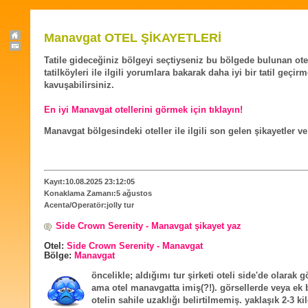
Manavgat OTEL ŞİKAYETLERİ
Tatile gideceğiniz bölgeyi seçtiyseniz bu bölgede bulunan ote
tatilköyleri ile ilgili yorumlara bakarak daha iyi bir tatil geçir
kavuşabilirsiniz.
En iyi Manavgat otellerini görmek için tıklayın!
Manavgat bölgesindeki oteller ile ilgili son gelen şikayetler v
Kayıt:10.08.2025 23:12:05
Konaklama Zamanı:5 ağustos
Acenta/Operatör:jolly tur
Side Crown Serenity - Manavgat şikayet yaz
Otel:
Side Crown Serenity - Manavgat
Bölge:
Manavgat
öncelikle; aldığımı tur şirketi oteli side'de olarak 
ama otel manavgatta imiş(?!). görsellerde veya ek b
otelin sahile uzaklığı belirtilmemiş. yaklaşık 2-3 ki