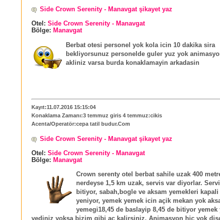
Side Crown Serenity - Manavgat şikayet yaz
Otel:
Side Crown Serenity - Manavgat
Bölge:
Manavgat
Berbat otesi personel yok kola icin 10 dakika sira
bekliyorsunuz personelde guler yuz yok animasyo
akliniz varsa burda konaklamayin arkadasin
Kayıt:11.07.2016 15:15:04
Konaklama Zamanı:3 temmuz giris 4 temmuz:cikis
Acenta/Operatör:cepa tatil budur.Com
Side Crown Serenity - Manavgat şikayet yaz
Otel:
Side Crown Serenity - Manavgat
Bölge:
Manavgat
Crown serenty otel berbat sahile uzak 400 metre
nerdeyse 1,5 km uzak, servis var diyorlar. Servi
bitiyor, sabah,bogle ve aksam yemekleri kapali 
yeniyor, yemek yemek icin açik mekan yok ak
yemegi18,45 de baslayip 8,45 de bitiyor yemek 
yediniz yoksa bizim gibi aç kalirsiniz. Animasyon hic yok di