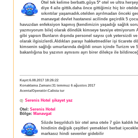
Otel tek kelime berbattı.güya 5* otel ve ultra herşey
diye 4 aile gittik.daha önce gittiğimiz hiç bir oteld
sıkıntılar yaşamadık.otelden ayrılmadan önceki ge
manavgat devlet hastanesi acilinde geçirdik 5 ço
havuzdan enfeksiyon kapmış (kendimizin yaşadığı sağlık soru
yazmıyorum bile) olarak döndük kimseye tavsiye etmiyorum Al
gibi yapsın Bunların dışında personel sayısı çok yetersizdi ve
olarak ilgisizlerdi.Aldıkları parayı hakketmediler işi ticarete 
kimsenin sağlığı umurlarında değildi onun içinde Turizm ve S
bakanlığına bu yazının aynısını ayrı birer dilekçe ile bildirec
Kayıt:6.08.2017 18:26:22
Konaklama Zamanı:31 temmuz 6 ağustos 2017
Acenta/Operatör:Calista tur
Serenis Hotel şikayet yaz
Otel:
Serenis Hotel
Bölge:
Manavgat
Sözde beşyıldızlı bir otel ama otele 7 gün kaldık 
hindinin değişik çeşitleri yemekleri berbat içecekle
markasız hindi sevenler gidebilir