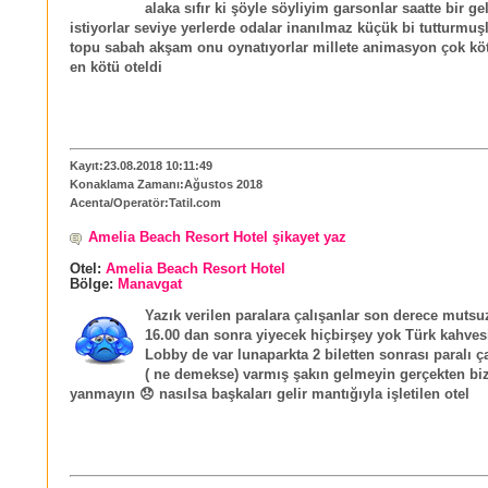
alaka sıfır ki şöyle söyliyim garsonlar saatte bir ge
istiyorlar seviye yerlerde odalar inanılmaz küçük bi tutturmuş
topu sabah akşam onu oynatıyorlar millete animasyon çok köt
en kötü oteldi
Kayıt:23.08.2018 10:11:49
Konaklama Zamanı:Ağustos 2018
Acenta/Operatör:Tatil.com
Amelia Beach Resort Hotel şikayet yaz
Otel:
Amelia Beach Resort Hotel
Bölge:
Manavgat
Yazık verilen paralara çalışanlar son derece mutsu
16.00 dan sonra yiyecek hiçbirşey yok Türk kahves
Lobby de var lunaparkta 2 biletten sonrası paralı 
( ne demekse) varmış şakın gelmeyin gerçekten biz
yanmayın 😞 nasılsa başkaları gelir mantığıyla işletilen otel