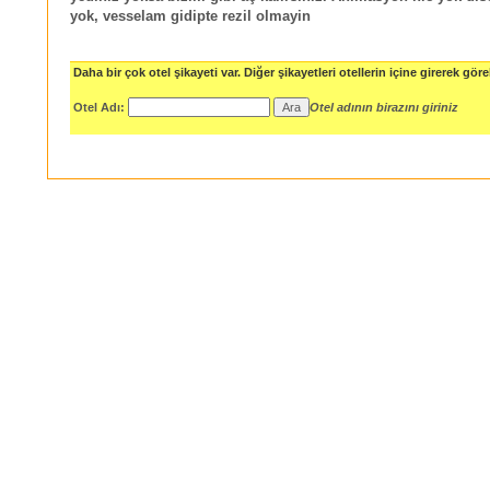
yok, vesselam gidipte rezil olmayin
Daha bir çok otel şikayeti var. Diğer şikayetleri otellerin içine girerek göreb
Otel Adı:
Otel adının birazını giriniz