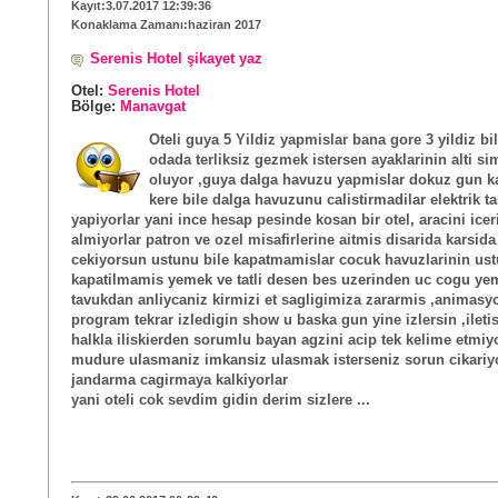
Kayıt:3.07.2017 12:39:36
Konaklama Zamanı:haziran 2017
Serenis Hotel şikayet yaz
Otel:
Serenis Hotel
Bölge:
Manavgat
Oteli guya 5 Yildiz yapmislar bana gore 3 yildiz bi
odada terliksiz gezmek istersen ayaklarinin alti s
oluyor ,guya dalga havuzu yapmislar dokuz gun k
kere bile dalga havuzunu calistirmadilar elektrik t
yapiyorlar yani ince hesap pesinde kosan bir otel, aracini icer
almiyorlar patron ve ozel misafirlerine aitmis disarida karsida
cekiyorsun ustunu bile kapatmamislar cocuk havuzlarinin ust
kapatilmamis yemek ve tatli desen bes uzerinden uc cogu ye
tavukdan anliycaniz kirmizi et sagligimiza zararmis ,animasy
program tekrar izledigin show u baska gun yine izlersin ,ileti
halkla iliskierden sorumlu bayan agzini acip tek kelime etmiy
mudure ulasmaniz imkansiz ulasmak isterseniz sorun cikariy
jandarma cagirmaya kalkiyorlar
yani oteli cok sevdim gidin derim sizlere ...