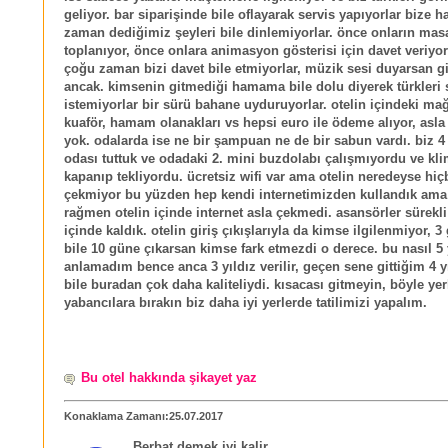
geliyor. bar siparişinde bile oflayarak servis yapıyorlar bize h
zaman dediğimiz şeyleri bile dinlemiyorlar. önce onların masa
toplanıyor, önce onlara animasyon gösterisi için davet veriyor
çoğu zaman bizi davet bile etmiyorlar, müzik sesi duyarsan g
ancak. kimsenin gitmediği hamama bile dolu diyerek türkleri
istemiyorlar bir sürü bahane uyduruyorlar. otelin içindeki mağ
kuaför, hamam olanakları vs hepsi euro ile ödeme alıyor, asla t
yok. odalarda ise ne bir şampuan ne de bir sabun vardı. biz 4 k
odası tuttuk ve odadaki 2. mini buzdolabı çalışmıyordu ve kli
kapanıp tekliyordu. ücretsiz wifi var ama otelin neredeyse hiç
çekmiyor bu yüzden hep kendi internetimizden kullandık ama
rağmen otelin içinde internet asla çekmedi. asansörler sürekl
içinde kaldık. otelin giriş çıkışlarıyla da kimse ilgilenmiyor, 3 
bile 10 güne çıkarsan kimse fark etmezdi o derece. bu nasıl 5 y
anlamadım bence anca 3 yıldız verilir, geçen sene gittiğim 4 yı
bile buradan çok daha kaliteliydi. kısacası gitmeyin, böyle yer
yabancılara bırakın biz daha iyi yerlerde tatilimizi yapalım.
Bu otel hakkında şikayet yaz
Konaklama Zamanı:25.07.2017
Berbat demek iyi kalir