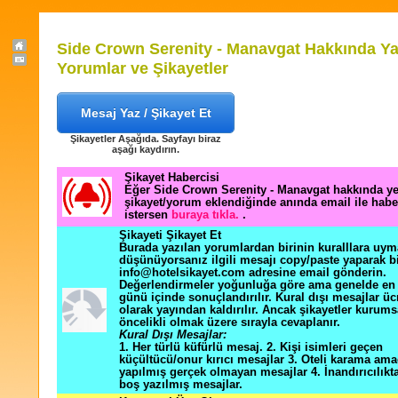
Side Crown Serenity - Manavgat Hakkında Ya
Yorumlar ve Şikayetler
Mesaj Yaz / Şikayet Et
Şikayetler Aşağıda. Sayfayı biraz
aşağı kaydırın.
Şikayet Habercisi
Eğer Side Crown Serenity - Manavgat hakkında ye
şikayet/yorum eklendiğinde anında email ile hab
istersen
buraya tıkla.
.
Şikayeti Şikayet Et
Burada yazılan yorumlardan birinin kuralllara uym
düşünüyorsanız ilgili mesajı copy/paste yaparak b
info@hotelsikayet.com adresine email gönderin.
Değerlendirmeler yoğunluğa göre ama genelde en f
günü içinde sonuçlandırılır. Kural dışı mesajlar üc
olarak yayından kaldırılır. Ancak şikayetler kurums
öncelikli olmak üzere sırayla cevaplanır.
Kural Dışı Mesajlar:
1. Her türlü küfürlü mesaj. 2. Kişi isimleri geçen
küçültücü/onur kırıcı mesajlar 3. Oteli karama ama
yapılmış gerçek olmayan mesajlar 4. İnandırıcılık
boş yazılmış mesajlar.