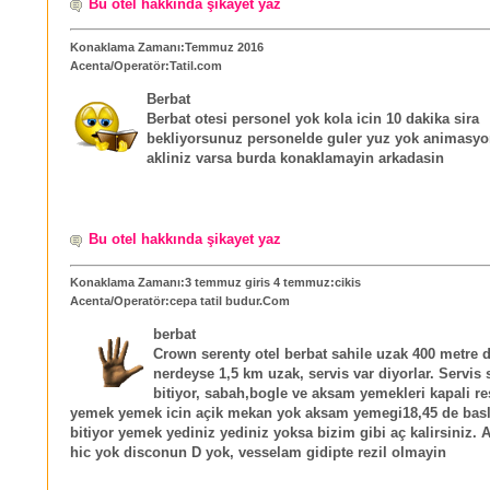
Bu otel hakkında şikayet yaz
Konaklama Zamanı:Temmuz 2016
Acenta/Operatör:Tatil.com
Berbat
Berbat otesi personel yok kola icin 10 dakika sira
bekliyorsunuz personelde guler yuz yok animasyo
akliniz varsa burda konaklamayin arkadasin
Bu otel hakkında şikayet yaz
Konaklama Zamanı:3 temmuz giris 4 temmuz:cikis
Acenta/Operatör:cepa tatil budur.Com
berbat
Crown serenty otel berbat sahile uzak 400 metre d
nerdeyse 1,5 km uzak, servis var diyorlar. Servis 
bitiyor, sabah,bogle ve aksam yemekleri kapali re
yemek yemek icin açik mekan yok aksam yemegi18,45 de basl
bitiyor yemek yediniz yediniz yoksa bizim gibi aç kalirsiniz.
hic yok disconun D yok, vesselam gidipte rezil olmayin