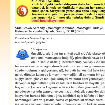
Kurumsal Üye Olun
Yıllık bir üyelik bedeli ödeyerek daha hızlı anında
garantisi. İsimsiz ve kimliksiz mesajları her zama
silme şansı. Şikayetleri yazanlarla daha kolay ileti
Tesisiniz için yeni bir şans yaratma fırsatı. İlk üyel
başlangıcında tüm mesajları sıfırlayabilme. Şimdi 
info@hotelsikayet.com
Side Crown Serenity - Manavgat
Konum:
,
Manavgat
,
Turkiye
.
Gidenler Tarafından Oyladı
. Sonuç:
3
/
10
(Kötü)
Konaklama Zamanı:5 ağustos
Acenta/Operatör:jolly tur
10 ağustos
öncelikle; aldığımı tur şirketi oteli side'de olarak 
ama otel manavgatta imiş(?!). görsellerde veya ek b
otelin sahile uzaklığı belirtilmemiş. yaklaşık 2-3 ki
bir mesafe var, o sıcağın alnında yolun ortasından gidemezsin
yüzden dolmuşla gidiyorsunuz(!), berbattı herkes üst üste tıkış
geldi. dünden kalan ve kimsenin yemediği isli somonu bir gü
suşiye sarmışlar ve tadı çok kötüydü ve bunu bazı yenmeyen 
de yaptılar tıpkı tatlıları gibi ve tatlıların bazıları da bayattı. p
boyasını o kadar çok koymuşlar ki acı tadından yiyemedim bil
neredeyse her gün aynıydı ve çeşit azdı, değişik yemekler d
isteyenler burada hüsrana uğrar. sahildeki açık büfede de her
hamburger, kızarmış tavuk, salata ve patates kızartması vardı.
ise sadece yabancı müşterilerle ilgileniyor ve biz türkleri gö