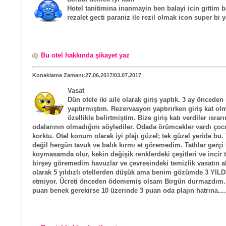
Hotel tanitimina inanmayin ben balayi icin gittim 
rezalet gecti paraniz ile rezil olmak icon super bi y
Bu otel hakkında şikayet yaz
Konaklama Zamanı:27.06.2017/03.07.2017
Vasat
Dün otele iki aile olarak giriş yaptık. 3 ay öncede
yaptırmıştım. Rezervasyon yaptırırken giriş kat o
özellikle belirtmiştim. Bize giriş katı verdiler ısr
odalarının olmadığını söylediler. Odada örümcekler vardı çoc
korktu. Otel konum olarak iyi plajı güzel; tek güzel yeride bu.
değil hergün tavuk ve balık kırmı et göremedim. Tatlılar gerçi 
koymasamda olur, kekin değişik renklerdeki çeşitleri ve incir t
birşey göremedim havuzlar ve çevresindeki temizlik vasatın alt
olarak 5 yıldızlı otellerden düşük ama benim gözümde 3 YILDI
etmiyor. Ücreti önceden ödememiş olsam Birgün durmazdım.
puan benek gerekirse 10 üzerinde 3 puan oda plajın hatrına....