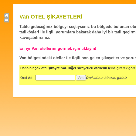
Van OTEL ŞİKAYETLERİ
Tatile gideceğiniz bölgeyi seçtiyseniz bu bölgede bulunan ote
tatilköyleri ile ilgili yorumlara bakarak daha iyi bir tatil geçir
kavuşabilirsiniz.
En iyi Van otellerini görmek için tıklayın!
Van bölgesindeki oteller ile ilgili son gelen şikayetler ve yoru
Daha bir çok otel şikayeti var. Diğer şikayetleri otellerin içine girerek göreb
Otel Adı:
Otel adının birazını giriniz