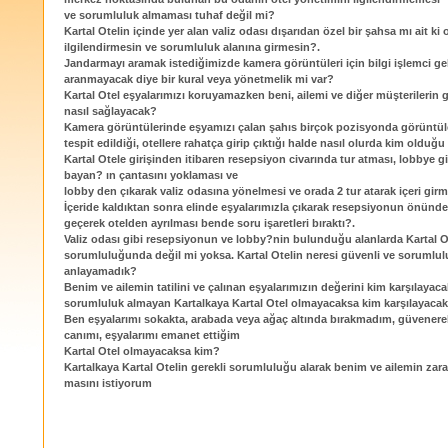
ve sorumluluk almaması tuhaf değil mi?
Kartal Otelin içinde yer alan valiz odası dışarıdan özel bir şahsa mı ait ki 
ilgilendirmesin ve sorumluluk alanına girmesin?.
Jandarmayı aramak istediğimizde kamera görüntüleri için bilgi işlemci 
aranmayacak diye bir kural veya yönetmelik mi var?
Kartal Otel eşyalarımızı koruyamazken beni, ailemi ve diğer müşterilerin
nasıl sağlayacak?
Kamera görüntülerinde eşyamızı çalan şahıs birçok pozisyonda görüntül
tespit edildiği, otellere rahatça girip çıktığı halde nasıl olurda kim oldu
Kartal Otele girişinden itibaren resepsiyon civarında tur atması, lobbye gi
bayan? ın çantasını yoklaması ve
lobby den çıkarak valiz odasına yönelmesi ve orada 2 tur atarak içeri girm
İçeride kaldıktan sonra elinde eşyalarımızla çıkarak resepsiyonun önünd
geçerek otelden ayrılması bende soru işaretleri bıraktı?.
Valiz odası gibi resepsiyonun ve lobby?nin bulunduğu alanlarda Kartal O
sorumluluğunda değil mi yoksa. Kartal Otelin neresi güvenli ve sorumlulu
anlayamadık?
Benim ve ailemin tatilini ve çalınan eşyalarımızın değerini kim karşılayaca
sorumluluk almayan Kartalkaya Kartal Otel olmayacaksa kim karşılayacak
Ben eşyalarımı sokakta, arabada veya ağaç altında bırakmadım, güvenere
canımı, eşyalarımı emanet ettiğim
Kartal Otel olmayacaksa kim?
Kartalkaya Kartal Otelin gerekli sorumluluğu alarak benim ve ailemin zarar
masını istiyorum