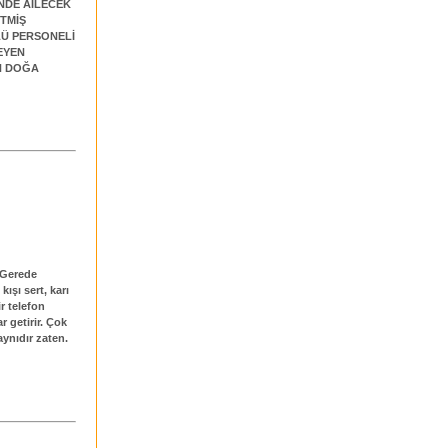
İNDE AİLECEK
TMİŞ
LÜ PERSONELİ
TEYEN
N DOĞA
 Gerede
ışı sert, karı
ir telefon
r getirir. Çok
ynıdır zaten.