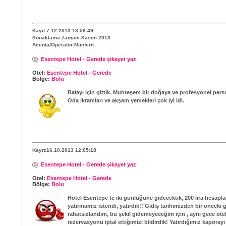
Kayıt:7.12.2013 18:58:49
Konaklama Zamanı:Kasım 2013
Acenta/Operatör:Münferit
Esentepe Hotel - Gerede şikayet yaz
Otel:
Esentepe Hotel - Gerede
Bölge:
Bolu
Balayı için gittik. Muhteşem bir doğaya ve profesyonel pers
Oda ikramları ve akşam yemekleri çok iyi idi.
Kayıt:16.10.2013 12:05:18
Esentepe Hotel - Gerede şikayet yaz
Otel:
Esentepe Hotel - Gerede
Bölge:
Bolu
Hotel Esentepe te iki günlüğüne gidecektik, 200 lira hesapl
yatırmamız istendi, yatırdık!! Gidiş tarihimizden bir önceki 
rahatsızlandım, bu şekil gidemeyeceğim için , aynı gece otel
rezervasyonu iptal ettiğimizi bildirdik! Yatırdığımız kaporayı 