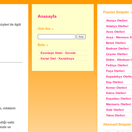
Popüler Bölgeler
Anasayfa
Alanya Otelleri
leri ile ilgili
Antalya Otelleri
Otel Ara
Asos Otelleri
Avşa - Marmara Ad
Belek Otelleri
Bolu
Bodrum Otelleri
Esentepe Hotel - Gerede
Çeşme Otelleri
Kartal Otel - Kartalkaya
Didim - Altınkum O
Fethiye Otelleri
Foça Otelleri
Kapadokya Otelle
Kaş Otelleri
Kemer Otelleri
Kıbrıs Otelleri
Kuşadası Otelleri
Marmaris Otelleri
e, odaların
Side Otelleri
Tokat Otelleri
diği valiz
Alternatif Bölgeler
çinde ve