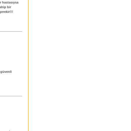
er hastasıysa
ahip bir
erekir!!!
i,güvenli