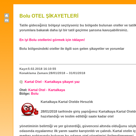
Bolu OTEL ŞİKAYETLERİ
Tatile gideceğiniz bölgeyi seçtiyseniz bu bölgede bulunan oteller ve tatilköy
yorumlara bakarak daha iyi bir tatil geçirme şansına kavuşabilirsiniz.
En iyi Bolu otellerini görmek için tıklayın!
Bolu bölgesindeki oteller ile ilgili son gelen şikayetler ve yorumlar
Kayıt:5.02.2018 16:10:55
Konaklama Zamanı:28/01/2018 -- 31/01/2018
Kartal Otel - Kartalkaya şikayet yaz
Otel:
Kartal Otel - Kartalkaya
Bölge:
Bolu
Kartalkaya Kartal Otelde Hırsızlık
28/01/2018 tarihinde giriş yaptığımız Kartalkaya Kartal Oteld
hazırlandığı ve teslim edildiği saate kadar otel
yönetiminin belirttiği ve yer gösterdiği, güvencesi altında olduğunu söyle
odasında eşyalarımız ilk yarım saatte karıştırıldı ve çalındı. Kartal otelin i
merkez noktasında bulunan bu odanın otel yönetimini ilgilendirmemesi