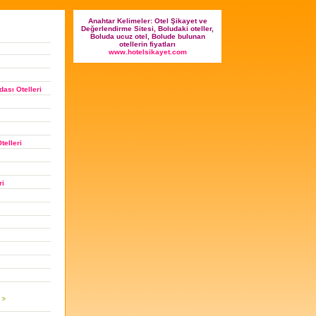
Anahtar Kelimeler: Otel Şikayet ve
Değerlendirme Sitesi, Boludaki oteller,
Boluda ucuz otel, Bolude bulunan
otellerin fiyatları
www.hotelsikayet.com
ası Otelleri
telleri
ri