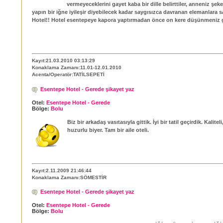
vermeyeceklerini gayet kaba bir dille belirttiler, anneniz şek
yapın bir iğne iyileşir diyebilecek kadar saygısızca davranan elemanlara s
Hotel!! Hotel esentepeye kapora yaptırmadan önce on kere düşünmeniz g
Kayıt:21.03.2010 03:13:29
Konaklama Zamanı:11.01-12.01.2010
Acenta/Operatör:TATİLSEPETİ
Esentepe Hotel - Gerede şikayet yaz
Otel:
Esentepe Hotel - Gerede
Bölge:
Bolu
Biz bir arkadaş vasıtasıyla gittik. İyi bir tatil geçirdik. Kalitel
huzurlu biyer. Tam bir aile oteli.
Kayıt:2.11.2009 21:46:44
Konaklama Zamanı:SÖMESTİR
Esentepe Hotel - Gerede şikayet yaz
Otel:
Esentepe Hotel - Gerede
Bölge:
Bolu