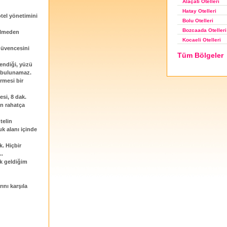
Alaçatı Otelleri
Hatay Otelleri
otel yönetimini
Bolu Otelleri
Bozcaada Otelleri
gelmeden
Kocaeli Otelleri
 güvencesini
Tüm Bölgeler
endiği, yüzü
ğu bulunamaz.
rmesi bir
esi, 8 dak.
en rahatça
telin
k alanı içinde
k. Hiçbir
..
k geldiğim
ını karşıla