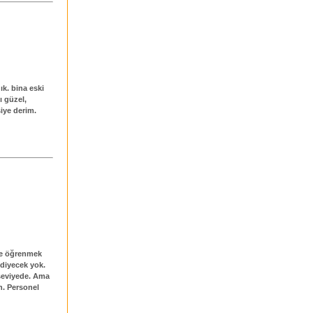
k. bina eski
ı güzel,
iye derim.
 ve öğrenmek
 diyecek yok.
 seviyede. Ama
n. Personel