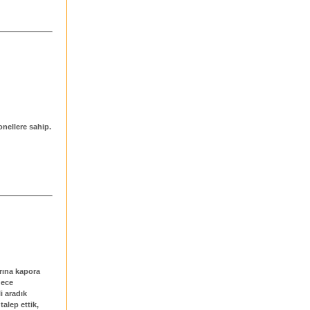
onellere sahip.
arına kapora
gece
i aradık
talep ettik,