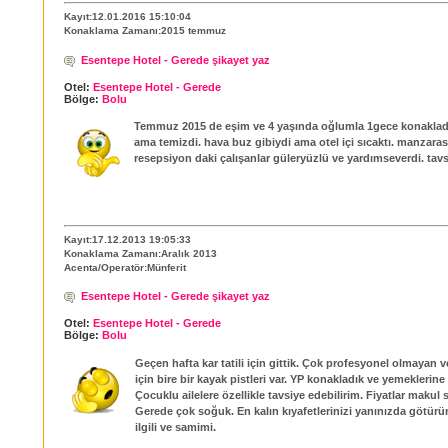
Kayıt:12.01.2016 15:10:04
Konaklama Zamanı:2015 temmuz
Esentepe Hotel - Gerede şikayet yaz
Otel:
Esentepe Hotel - Gerede
Bölge:
Bolu
Temmuz 2015 de eşim ve 4 yaşında oğlumla 1gece konakladı
ama temizdi. hava buz gibiydi ama otel içi sıcaktı. manzaras
resepsiyon daki çalışanlar güleryüzlü ve yardımseverdi. tavs
Kayıt:17.12.2013 19:05:33
Konaklama Zamanı:Aralık 2013
Acenta/Operatör:Münferit
Esentepe Hotel - Gerede şikayet yaz
Otel:
Esentepe Hotel - Gerede
Bölge:
Bolu
Geçen hafta kar tatili için gittik. Çok profesyonel olmayan
için bire bir kayak pistleri var. YP konakladık ve yemeklerine
Çocuklu ailelere özellikle tavsiye edebilirim. Fiyatlar makul
Gerede çok soğuk. En kalın kıyafetlerinizi yanınızda götürü
ilgili ve samimi.