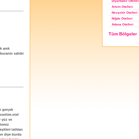
Diyarbakır Oteller
Artvin Otelleri
Nevşehir Otelleri
Niğde Otelleri
Adana Otelleri
Tüm Bölgeler
mk amk
 buranin sahibi
in gerçek
settim.otel
r yüz ve
rtemiz
tleri tatlıları
un diye burda