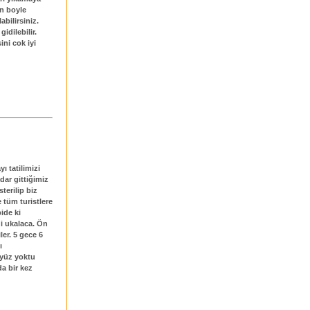
in boyle
bilirsiniz.
idilebilir.
ni cok iyi
ı tatilimizi
dar gittiğimiz
terilip biz
e tüm turistlere
ide ki
di ukalaca. Ön
ler. 5 gece 6
ı
 yüz yoktu
da bir kez