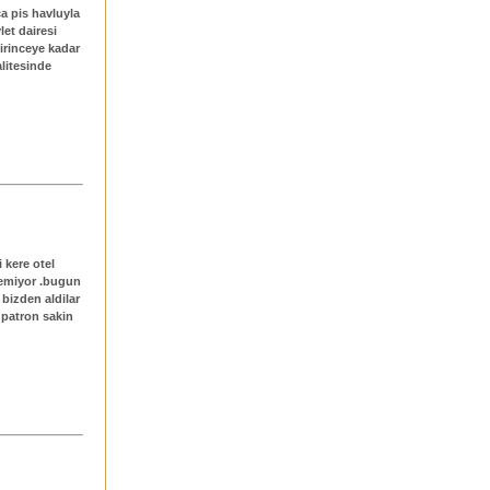
ca pis havluyla
et dairesi
tirinceye kadar
alitesinde
i kere otel
semiyor .bugun
 bizden aldilar
 patron sakin