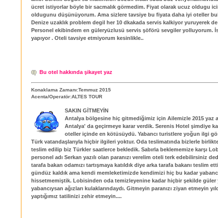
ücret istiyorlar böyle bir sacmalık görmedim. Fiyat olarak ucuz oldugu ic
oldugunu düşünüyorum. Ama sizlere tavsiye bu fiyata daha iyi oteller bula
Denize uzaklık problem degil her 10 dkakada servis kalkiyor yuruyerek de g
Personel ekibindem en güleryüzlusü servis şöförü sevgiler yolluyorum. İsi
yapıyor . Oteli tavsiye etmiyorum kesinlikle..
Bu otel hakkında şikayet yaz
Konaklama Zamanı:Temmuz 2015
Acenta/Operatör:ALTES TOUR
SAKIN GİTMEYİN
Antalya bölgesine hiç gitmediğimiz için Ailemizle 2015 yaz ay
Antalya' da geçirmeye karar verdik. Serenis Hotel şimdiye ka
oteller içinde en kötüsüydü. Yabancı turistlere yoğun ilgi gös
Türk vatandaşlarıyla hiçbir ilgileri yoktur. Oda teslimatında bizlerle birlikt
teslim edilip biz Türkler saatlerce bekledik. Sabırla beklememize karşı Lob
personel adı Serkan yazılı olan paranızı verelim oteli terk edebilirsiniz de
tarafa bakan odamızı tartışmaya katıldık diye arka tarafa bakanı teslim etti
gündüz kaldık ama kendi memleketimizde kendimizi hiç bu kadar yabanc
hissetmemiştik. Lobisinden oda temizleyenine kadar hiçbir şekilde güler
yabancıysan ağızları kulaklarındaydı. Gitmeyin paranızı ziyan etmeyin yıl
yaptığımız tatilinizi zehir etmeyin....