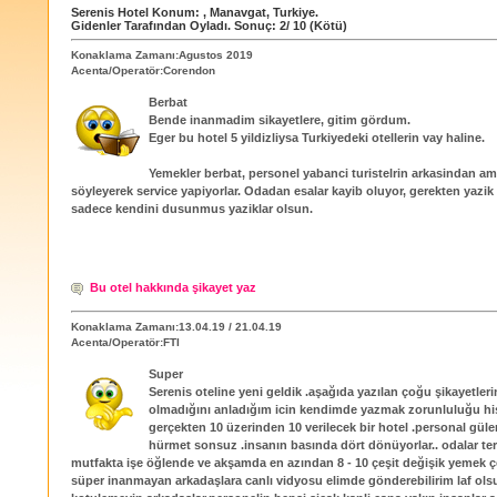
Serenis Hotel
Konum:
,
Manavgat
,
Turkiye
.
Gidenler Tarafından Oyladı
. Sonuç:
2
/
10
(Kötü)
Konaklama Zamanı:Agustos 2019
Acenta/Operatör:Corendon
Berbat
Bende inanmadim sikayetlere, gitim gördum.
Eger bu hotel 5 yildizliysa Turkiyedeki otellerin vay haline.
Yemekler berbat, personel yabanci turistelrin arkasindan a
söyleyerek service yapiyorlar. Odadan esalar kayib oluyor, gerekten yazik
sadece kendini dusunmus yaziklar olsun.
Bu otel hakkında şikayet yaz
Konaklama Zamanı:13.04.19 / 21.04.19
Acenta/Operatör:FTI
Super
Serenis oteline yeni geldik .aşağıda yazılan çoğu şikayetler
olmadığını anladığım icin kendimde yazmak zorunluluğu his
gerçekten 10 üzerinden 10 verilecek bir hotel .personal güle
hürmet sonsuz .insanın basında dört dönüyorlar.. odalar te
mutfakta işe öğlende ve akşamda en azından 8 - 10 çeşit değişik yemek çeşi
süper inanmayan arkadaşlara canlı vidyosu elimde gönderebilirim laf ols