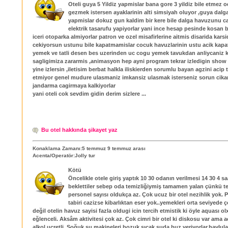
Oteli guya 5 Yildiz yapmislar bana gore 3 yildiz bile etmez o
gezmek istersen ayaklarinin alti simsiyah oluyor ,guya dal
yapmislar dokuz gun kaldim bir kere bile dalga havuzunu ca
elektrik tasarufu yapiyorlar yani ince hesap pesinde kosan bi
iceri otoparka almiyorlar patron ve ozel misafirlerine aitmis disarida karsi
cekiyorsun ustunu bile kapatmamislar cocuk havuzlarinin ustu acik kap
yemek ve tatli desen bes uzerinden uc cogu yemek tavukdan anliycaniz ki
sagligimiza zararmis ,animasyon hep ayni program tekrar izledigin show
yine izlersin ,iletisim berbat halkla iliskierden sorumlu bayan agzini acip 
etmiyor genel mudure ulasmaniz imkansiz ulasmak isterseniz sorun cikar
jandarma cagirmaya kalkiyorlar
yani oteli cok sevdim gidin derim sizlere ...
Bu otel hakkında şikayet yaz
Konaklama Zamanı:5 temmuz 9 temmuz arası
Acenta/Operatör:Jolly tur
Kötü
Öncelikle otele giriş yaptık 10 30 odanın verilmesi 14 30 4 sa
beklettiler sebep oda temizliğiymiş tamamen yalan çünkü te
personel sayısı oldukça az. Çok ucuz bir otel nezihlik yok. 
tabiri cazizse kibarlıktan eser yok..yemekleri orta seviyede
değil otelin havuz sayisi fazla oldugi icin tercih etmistik ki öyle aquası o
eğlenceli. Aksâm aktivitesi çok az. Çok cimri bir otel ki diskosu var ama 
alkol ucretli. Soğuk su makineleri bozuk sıcak suda buz veriyorlar.havlul