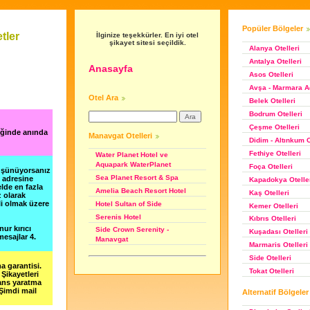
Popüler Bölgeler
tler
İlginize teşekkürler. En iyi otel
şikayet sitesi seçildik.
Alanya Otelleri
Antalya Otelleri
Anasayfa
Asos Otelleri
Avşa - Marmara Ad
Otel Ara
Belek Otelleri
Bodrum Otelleri
Çeşme Otelleri
iğinde anında
Manavgat Otelleri
Didim - Altınkum O
Fethiye Otelleri
Water Planet Hotel ve
Aquapark WaterPlanet
Foça Otelleri
düşünüyorsanız
Sea Planet Resort & Spa
m adresine
Kapadokya Otelle
lde en fazla
Amelia Beach Resort Hotel
Kaş Otelleri
z olarak
li olmak üzere
Hotel Sultan of Side
Kemer Otelleri
Serenis Hotel
Kıbrıs Otelleri
nur kırıcı
Side Crown Serenity -
Kuşadası Otelleri
esajlar 4.
Manavgat
Marmaris Otelleri
Side Otelleri
a garantisi.
Tokat Otelleri
Şikayetleri
şans yaratma
 Şimdi mail
Alternatif Bölgeler