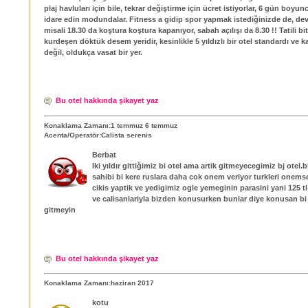
plaj havluları için bile, tekrar değiştirme için ücret istiyorlar, 6 gün boyun
idare edin modundalar. Fitness a gidip spor yapmak istediğinizde de, devl
misali 18.30 da koştura koştura kapanıyor, sabah açılışı da 8.30 !! Tatili bi
kurdeşen döktük desem yeridir, kesinlikle 5 yıldızlı bir otel standardı ve k
değil, oldukça vasat bir yer.
Bu otel hakkında şikayet yaz
Konaklama Zamanı:1 temmuz 6 temmuz
Acenta/Operatör:Calista serenis
Berbat
Iki yıldır gittiğimiz bi otel ama artik gitmeyecegimiz bj otel.b
sahibi bi kere ruslara daha cok onem veriyor turkleri onem
cikis yaptik ve yedigimiz ogle yemeginin parasini yani 125 tl
ve calisanlariyla bizden konusurken bunlar diye konusan bi
gitmeyin
Bu otel hakkında şikayet yaz
Konaklama Zamanı:haziran 2017
kotu