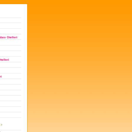
ası Otelleri
telleri
ri