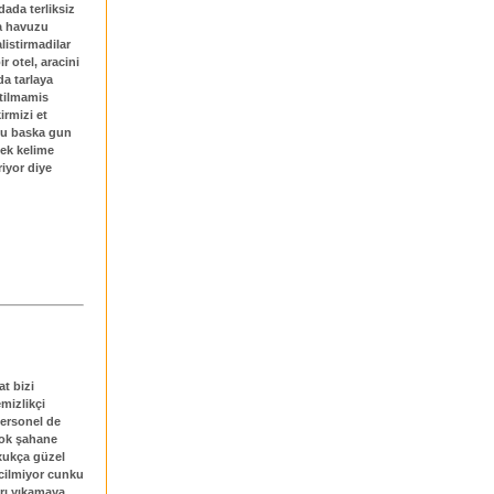
dada terliksiz
ga havuzu
listirmadilar
r otel, aracini
da tarlaya
atilmamis
rmizi et
 u baska gun
tek kelime
iyor diye
at bizi
mizlikçi
Personel de
 çok şahane
lxukça güzel
acilmiyor cunku
arı yıkamaya