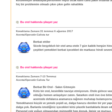
kotulemeyin arkadaşlar.personelin hepsi sicak kanli cana yakın insanlar 
hiç bir problemim olmadı çıkın çıkın gelin rahatlıkla
Bu otel hakkında şikayet yaz
Konaklama Zamanı:31 temmuz 6 ağustos 2017
Acenta/Operatör:Calista tur
Berbat ettiler
Sözde beşyıldızlı bir otel ama otele 7 gün kaldık hergün hin
çeşitleri yemekleri berbat içecekleri de markasız hindi sevenl
Bu otel hakkında şikayet yaz
Konaklama Zamanı:7-13 Temmuz
Acenta/Operatör:Calista Tur
Berbat Bir Otel - Sakın Gitmeyin
Kötü bir otel, kesinlikle tavsiye etmiyorum. Otele girince vas
olduğu hemen anlaşılıyor zaten. Satarken oteli öve öve bit
acentede defalarca aramanıza rağmen muhatap bulamıyors
Yemekhanesi küçük ve yemek çeşidi az, dalga havuzu denilen bir yer yap
dalga yok. Barlarda istediğiniz içecekleri kötü plastik bardaklarla ikram ed
Personel çok yoğun olmasından mütevellit hep donuk, ilgisiz ve mutsuz. 