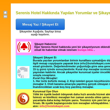
Serenis Hotel Hakkında Yapılan Yorumlar ve Şikaye
Mesaj Yaz / Şikayet Et
Şikayetler Aşağıda. Sayfayı biraz
aşağı kaydırın.
Şikayet Habercisi
Eğer Serenis Hotel hakkında yeni bir şikayet/yorum eklend
email ile haberdar olmak istersen
buraya tıkla.
.
Şikayeti Şikayet Et
Burada yazılan yorumlardan birinin kuralllara uymadığını 
ilgili mesajı copy/paste yaparak bize info@hotelsikayet.co
email gönderin. Değerlendirmeler yoğunluğa göre ama gene
15 iş günü içinde sonuçlandırılır. Kural dışı mesajlar ücretsi
yayından kaldırılır. Ancak şikayetler kurumsal üyeler öncelik
sırayla cevaplanır.
Kural Dışı Mesajlar:
1. Her türlü küfürlü mesaj. 2. Kişi isimleri geçen küçültücü/o
mesajlar 3. Oteli karama amacıyla yapılmış gerçek olmayan m
İnandırıcılıktan uzak boş boş yazılmış mesajlar.
Kurumsal Üye Olun
Yıllık bir üyelik bedeli ödeyerek daha hızlı anında hizmet alm
İsimsiz ve kimliksiz mesajları her zaman anında silme şansı. 
yazanlarla daha kolay iletişim şansı. Tesisiniz için yeni bir 
fırsatı. İlk üyelik başlangıcında tüm mesajları sıfırlayabilme.
atın:
info@hotelsikayet.com