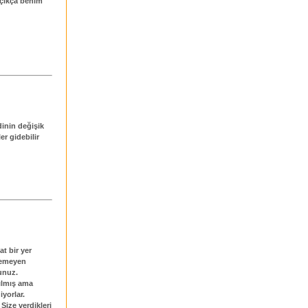
açıkça benim
dinin değişik
er gidebilir
at bir yer
iremeyen
unuz.
ılmış ama
iyorlar.
Size verdikleri