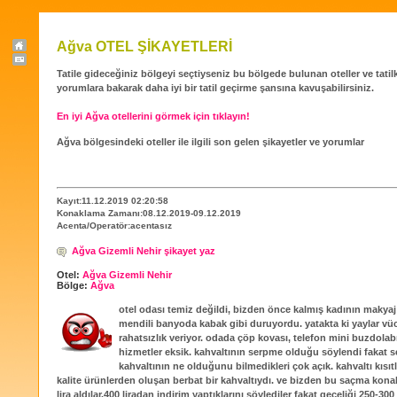
Ağva OTEL ŞİKAYETLERİ
Tatile gideceğiniz bölgeyi seçtiyseniz bu bölgede bulunan oteller ve tatilköy
yorumlara bakarak daha iyi bir tatil geçirme şansına kavuşabilirsiniz.
En iyi Ağva otellerini görmek için tıklayın!
Ağva bölgesindeki oteller ile ilgili son gelen şikayetler ve yorumlar
Kayıt:11.12.2019 02:20:58
Konaklama Zamanı:08.12.2019-09.12.2019
Acenta/Operatör:acentasız
Ağva Gizemli Nehir şikayet yaz
Otel:
Ağva Gizemli Nehir
Bölge:
Ağva
otel odası temiz değildi, bizden önce kalmış kadının makya
mendili banyoda kabak gibi duruyordu. yatakta ki yaylar v
rahatsızlık veriyor. odada çöp kovası, telefon mini buzdolabı
hizmetler eksik. kahvaltının serpme olduğu söylendi fakat 
kahvaltının ne olduğunu bilmedikleri çok açık. kahvaltı kısıtlı
kalite ürünlerden oluşan berbat bir kahvaltıydı. ve bizden bu saçma kona
lira aldılar.400 liradan indirim yaptıklarını söylediler fakat geceliği 250-30