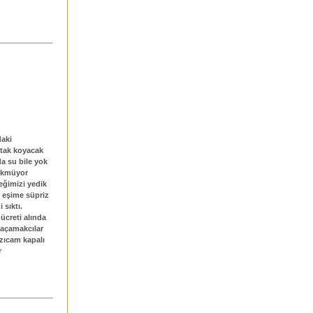
daki
atak koyacak
da su bile yok
ükmüyor
eğimizi yedik
r eşime süpriz
 sıktı.
ücreti alında
kaçamakcılar
zıcam kapalı
r