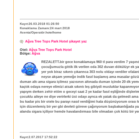
Kayıt:26.03.2018 01:26:50
Konaklama Zamanı:24 mart 2018
Acenta/Operatör:hotelhome
Ağva Tree Tops Park Hotel şikayet yaz
Otel:
Ağva Tree Tops Park Hotel
Bölge:
Ağva
REZALETT.bir gece konaklamaya 960 tl para verdim 7 yaşın
çocuğumuzla gittik ilk verilen oda 302 duvarı dökülüyr ek y
yer yok biraz sıkıntı çıkarınca 303 nolu oldayı verdiler ofalar
neyse akşam yemeğe indik fasıl başlamış ama masalar göz
duman altı ama sigara içilmez yazısının altınada duman içinde 20 dk yem
kaçtık odaya nereye elimizi atsak sıkıntı leş gibiydi musluklar kapanmıyo
yapıym derken zehir ettim o geceyi saat 2 ye kadar fasıl eşliğinde dişlerimi
çocuklu aileye ne diye verirlerki üst odayı ayrıca ek yatak da gelmedi ama 
bu kadar pis bir otele bu parayı nasıl verdiğimi hala düşünüyorum orası 
için düzenlemiş bir yer gbi devleti göreve çağırıyorum başbakanlığada ya
alanda sigara içiliyor hemde havalandırması bile olmadan çok kötü bir ye
Kayıt:2.07.2017 17:52:22