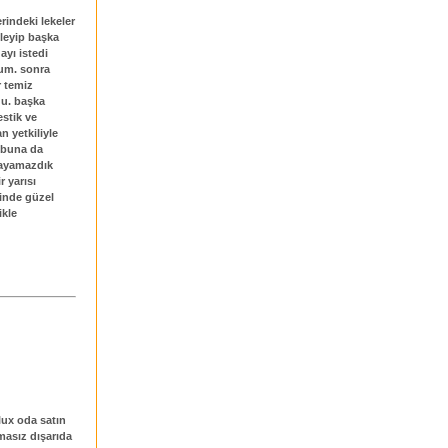
rindeki lekeler
leyip başka
ayı istedi
rum. sonra
r temiz
du. başka
stik ve
n yetkiliyle
 buna da
layamazdık
r yarısı
cinde güzel
ikle
lux oda satın
nmasız dışarıda