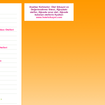
Anahtar Kelimeler: Otel Şikayet ve
Değerlendirme Sitesi, Ağvadaki
oteller, Ağvada ucuz otel, Ağvade
bulunan otellerin fiyatları
www.hotelsikayet.com
ası Otelleri
telleri
ri