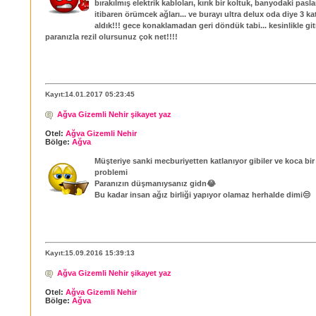
bırakılmış elektrik kabloları, kırık bir koltuk, banyodaki pasl
itibaren örümcek ağları... ve burayı ultra delux oda diye 3 kat
aldık!!! gece konaklamadan geri döndük tabi... kesinlikle gi
paranızla rezil olursunuz çok net!!!!
Kayıt:14.01.2017 05:23:45
Ağva Gizemli Nehir şikayet yaz
Otel:
Ağva Gizemli Nehir
Bölge:
Ağva
Müşteriye sanki mecburiyetten katlanıyor gibiler ve koca bi
problemi
Paranızın düşmanıysanız gidn😂
Bu kadar insan ağız birliği yapıyor olamaz herhalde dimi😒
Kayıt:15.09.2016 15:39:13
Ağva Gizemli Nehir şikayet yaz
Otel:
Ağva Gizemli Nehir
Bölge:
Ağva