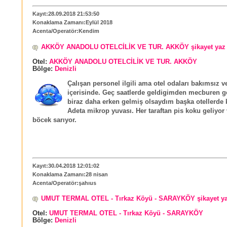
Kayıt:28.09.2018 21:53:50
Konaklama Zamanı:Eylül 2018
Acenta/Operatör:Kendim
AKKÖY ANADOLU OTELCİLİK VE TUR. AKKÖY şikayet yaz
Otel:
AKKÖY ANADOLU OTELCİLİK VE TUR. AKKÖY
Bölge:
Denizli
Çalışan personel ilgili ama otel odaları bakımsız ve
içerisinde. Geç saatlerde geldigimden mecburen g
biraz daha erken gelmiş olsaydım başka otellerde 
Adeta mikrop yuvası. Her taraftan pis koku geliyor v
böcek sarıyor.
Kayıt:30.04.2018 12:01:02
Konaklama Zamanı:28 nisan
Acenta/Operatör:şahıus
UMUT TERMAL OTEL - Tırkaz Köyü - SARAYKÖY şikayet y
Otel:
UMUT TERMAL OTEL - Tırkaz Köyü - SARAYKÖY
Bölge:
Denizli