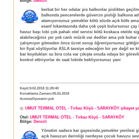
Bölge:
Denizli
berbat bir her odalar pis balkonlar pislikten geçilm
balkonda pencerelerde güvercin pisliği balkona a
atamıyorsunuz yemekler kötü sözde açık büfe ama 3
esanf lokantasında daha çok çeşit bulursunuz çay b
havuz başı lobi çok pahalı otel servisi kötü koskaca otelde si
alabileceğiniz yer yok canlı müzik var dediler ama yok buhar 
çalışmıyor gitmeden önce ücret sorup öğreniyorsunuz gittiği
bir fiyat söylüyorlar ASLA tavsiye edeceğim bir yer değil en 
bar koydukları su bira cola var çıkışta onuda odaya bir görevl
kontrol ettiriyorlar ıkı saat lobide bekliyorsunuz yani
Kayıt:9.02.2018 11:28:40
Konaklama Zamanı:05.02.2018
Acenta/Operatör:yok
UMUT TERMAL OTEL - Tırkaz Köyü - SARAYKÖY şikayet y
Otel:
UMUT TERMAL OTEL - Tırkaz Köyü - SARAYKÖY
Bölge:
Denizli
Yönetim sadece kar gayesinde,yemekler yenilesi gi
açık havuzun derinliği nerdeyse çocuk havuzu sev