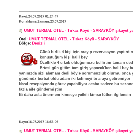
Kayıt:24.07.2017 01:24:47
Konaklama Zamanı:23.07.2017
UMUT TERMAL OTEL - Tırkaz Köyü - SARAYKÖY şikayet y
Otel:
UMUT TERMAL OTEL - Tırkaz Köyü - SARAYKÖY
Bölge:
Denizli
Günü birlik 4 kişi için arayıp rezervasyon yaptırdı
konuştuğum kişi halil bey
Özellikle 4 erkek olduğumuzu bellirtim tamam ded
Ertesi gün gittim tam giriş yapacak'ken halil bey 
yanınızda sizi alamam dedi böyle sorumsuzluk olurmu onca yo
günümüz berbat oldu adam iki kelimeyi bı araya getiremiyor
Nasıl resepsiyonda görev yapabiliyor acaba sadece bu sezond
fazla aile göndermiştim
Bi daha asla önermem kimseye yetkili kimse lütfen ilgilensin
Kayıt:16.07.2017 16:56:06
UMUT TERMAL OTEL - Tırkaz Köyü - SARAYKÖY şikayet y