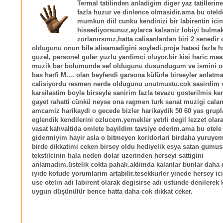
Termal tatilinden anladigim diger yaz tatillerin
fazla huzur ve dinlence olmasidir.ama bu otel
mumkun diil cunku kendinizi bir labirentin ici
hissediyorsunuz,aylarca kalsaniz lobiyi bulma
zorlanırsınız,hatta calisanlardan biri 2 senedir
oldugunu onun bile alisamadigini soyledi.proje hatasi fazla h
guzel, personel guler yuzlu yardimci oluyor.bir kisi haric maa
muzik bar bolumunde sef oldugunu dusundugum ve ismini 
bas harfi M.... olan beyfendi garsona küfürle birseyler anlatm
calisiyordu resmen nerde oldugunu unutmustu.cok sasirdim v
karsilastim boyle birseyle sanirim fazla tevazu gosterilmis ke
gayet rahatti cünkü neyse ona ragmen turk sanat muzigi calan
amcamiz harikaydi o gecede bizler harikaydik 50 60 yas grupl
eglendik kendilerini ozlucem.yemekler yetrli degil lezzet olar
vasat kahvaltida omlete bayildim tavsiye ederim.ama bu otele
gidermiyim hayir asla o bitmeyen koridorlari birdaha yuruye
birde dikkatimi ceken birsey oldu hediyelik esya satan gumus
tekstilcinin hala neden dolar uzerinden herseyi sattigini
anlamadim.üstelik cokta pahalı.aklimda kalanlar bunlar dah
iyide kotude yorumlarim artabilir.tesekkurler yinede hersey i
use otelin adi labirent olarak degisirse adı ustunde denilerek
uygun düşünülür bence hatta daha cok dikkat ceker.