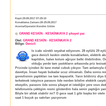
Kayıt:29.09.2017 07:29:10
Konaklama Zamanı:28-29.09.2017
Acenta/Operatör:Kendim Gittim
GRAND KESKİN - KESKİNKAYA 2 şikayet yaz
Otel:
GRAND KESKİN - KESKİNKAYA 2
Bölge:
Denizli
Is icabı sürekli seyahat ediyorum. 28 eylülū 29 eyl
gece denizli keskin otelde konaklarken, elektrik a
kapildim, halen kolum ağrıyor belki ölebilirdim. O
olduğu yerde tam yastıkların arkasında priz tesisat
Prizinde içinden iki tane metal cubuk çıkıyor. Tam anlamıyla
davetiye. İnsan hayatı bukadar ucuz olmamalı. Daha sonra re
gorevlisinin yaptıkları ise tam kepazelik. Yarın bildiririz diyo 
terketmek isteyince parasını öde nerden bilelim elektrik carpti
etseydin, parasını öde sonra şikayet et istediğin yere vsvs d
telefonumla çektigim resmi gösterdim hala senin yaptığın yanl
Böyle bir ahlak olabilir mi? O gece saat 1 gibi başka bir otele
saat 1 buçuk şu satırları yazıyorum