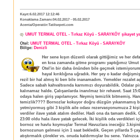
Kayıt:6.02.2017 12:12:46
Konaklama Zamanı:04.02.2017 - 05.02.2017
Acenta/Operatör:Tatilsepeti.com
UMUT TERMAL OTEL - Tırkaz Köyü - SARAYKÖY şikayet y
Otel:
UMUT TERMAL OTEL - Tırkaz Köyü - SARAYKÖY
Bölge:
Denizli
Her sene kışın düzenli olarak gittiğimiz ve her def
en kısa zamanda gitme programı yaptığımız Umut
Otel'in bir daha önünden bile geçmek istemiyorum
hayal kırıklığına uğradık. Her şey o kadar değişmi
rezil bir hal almış ki ben bile inanamadım. Yemekler rezalet aç
Sadece sabah kahvaltısında karnımızı doyurabildik. Odalar pi
kalınamaz halde. Çalışanlarda inanılmaz bir rehavet. Saat 15
odaya halen giriş yapılamıyor. Neymiş temizlik bitmemiş. Han
temizlik???? Bornozlar kokuyor doğru düzgün yıkanmamış b
yetmiyormuş gibi 3 kişilik aile odası rezervasyonumuza 2 kişi
verdiler ilave yatak atalım dediler. Hadi ona da tamam dedik. 
23:00 oldu hala ilave yatak gelecek. İki kişilik oda verdikleri iç
bornoz ve havlu koymuşlar Termal Havuzlara ineceğiz 3.kişin
bornozunun gelmesi için 1 saat bekledik. Geçen yıllarda 5 çayı
atıştırmalık çörekler vs. onuda kaldırmışlar bu sene. Yalnızca