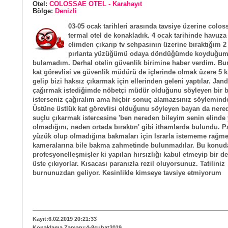
Otel:
COLOSSAE OTEL - Karahayıt
Bölge:
Denizli
03-05 ocak tarihleri arasında tavsiye üzerine colos
termal otel de konakladık. 4 ocak tarihinde havuza
elimden çıkarıp tv sehpasının üzerine bıraktığım 2
pırlanta yüzüğümü odaya döndüğümde koyduğum
bulamadım. Derhal otelin güvenlik birimine haber verdim. Bu
kat görevlisi ve güvenlik müdürü de içlerinde olmak üzere 5 
gelip bizi haksız çıkarmak için ellerinden geleni yaptılar. Jan
çağırmak istediğimde nöbetçi müdür olduğunu söyleyen bir 
isterseniz çağıralım ama hiçbir sonuç alamazsınız söylemind
Üstüne üstlük kat görevlisi olduğunu söyleyen bayan da nere
suçlu çıkarmak istercesine 'ben nereden bileyim senin elinde
olmadığını, neden ortada bıraktın' gibi ithamlarda bulundu. 
yüzük olup olmadığına bakmaları için Israrla istememe rağm
kameralarına bile bakma zahmetinde bulunmadılar. Bu konud
profesyonelleşmişler ki yapılan hırsızlığı kabul etmeyip bir 
üste çıkıyorlar. Kısacası paranızla rezil oluyorsunuz. Tatiliniz
burnunuzdan geliyor. Kesinlikle kimseye tavsiye etmiyorum
Kayıt:6.02.2019 20:21:33
Konaklama Zamanı:4-8şubat2019