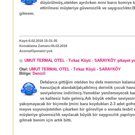
düşürülmüş,otelden ayrılırken mini barın komiye k
ettirilmesi müşteriye güvensizlik ve saygısızlıktır.
gitmem.
Kayıt:6.02.2018 15:31:35
Konaklama Zamanı:05.02.2018
Acenta/Operatör:yok
UMUT TERMAL OTEL - Tırkaz Köyü - SARAYKÖY şikayet y
Otel:
UMUT TERMAL OTEL - Tırkaz Köyü - SARAYKÖY
Bölge:
Denizli
Defalarca gittiğim otelden bu defa memnun kala
havuz(açık alandaki)alçaltılmış derinlik çocuk hav
seviyelerine indirilmiş.Yemekler yenilemeyecek ka
ve kalitesiz hale gelmiş.Adı büyük oteller seviyesi
yakışmayacak bir biçimde (mini bara koydukları 2-3 adet gofre
meyve suyunu)otelden çıkarken bir görevliye o esnada tesbit e
müşteriye güvensizlik sayılacak büyük bir saygısızlık yapılıyo
gitmek benim için artık bitti.