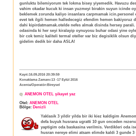
gunluktu bilemiyorum tek lokma bisey yiyemedik. Havuzu de
vahim okadar kucuk ki insan yuzmeyi birakin suyun icinde oy
beklemek zorunda kaliyo insanlara carpmamak icin.personel co
evet tek ilgili hemen halledecegiz efendim hemen bakiyoruz diy
dahi kipirdatmamak.otelde nefes almak disinda hersey parali
odasinda ki her seyi kiralayip oynuyosu buhar odasi yine oyl
bir cok temiz kaliteli termal oteller var biz degisiklik olsun di
gidelim dedik bir daha ASLA!
Kayıt:16.09.2016 20:39:59
Konaklama Zamanı:13 -17 Eylül 2016
Acenta/Operatör:Bireysel
ANEMON OTEL şikayet yaz
Otel:
ANEMON OTEL
Bölge:
Denizli
Yaklasik 3 yildir yilda bir iki kiez kaldigim Anemon 
defa buyuk husrana ugratti 10 gun onceden rezer
yaptigim oda baskasina verilmis. Verdikleri oda 
husran nereye elimi atsam elimde kaldi 3 gunde 3