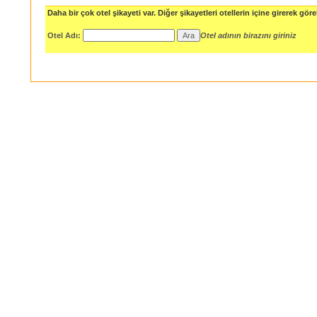
Daha bir çok otel şikayeti var. Diğer şikayetleri otellerin içine girerek göreb
Otel Adı:
Otel adının birazını giriniz