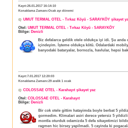
Kayıt:26.01.2017 16:14:10
Konaklama Zamanı:Ocak ayı dönemi
UMUT TERMAL OTEL - Tırkaz Köyü - SARAYKÖY şikayet y
Otel:
UMUT TERMAL OTEL - Tırkaz Köyü - SARAYKÖY
Bölge:
Denizli
Biz defalarca geldik otele oldukça iyi idi. Şu anda 
içindeyim. İşteme oldukça kötü. Odalardaki mobily
banyodaki bataryalar, bornozla, havlular, hepsi bak
Kayıt:7.01.2017 12:20:03
Konaklama Zamanı:29 aralik 1 ocak
COLOSSAE OTEL - Karahayıt şikayet yaz
Otel:
COLOSSAE OTEL - Karahayıt
Bölge:
Denizli
Bir cok otele gittim hatayimda boyle berbat 5 yildiz
gormedim. Klimalari asiri derece yetersiz 5 yildizli
montla oturduk odamizda 5 defa sikayetimizi bild
ragmen hic birsey yapilmadi. 5 cayinda ki pogacal