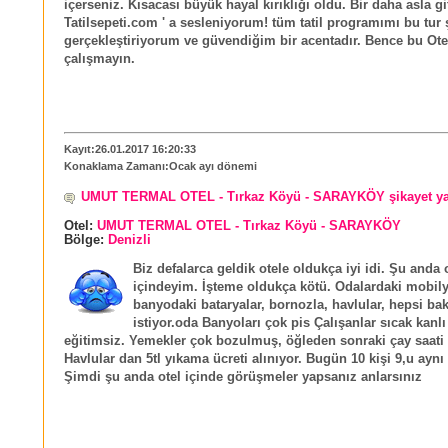
içerseniz. Kısacası büyük hayal kırıklığı oldu. Bir daha asla 
Tatilsepeti.com ' a sesleniyorum! tüm tatil programımı bu tur şi
gerçekleştiriyorum ve güvendiğim bir acentadır. Bence bu Otel
çalışmayın.
Kayıt:26.01.2017 16:20:33
Konaklama Zamanı:Ocak ayı dönemi
UMUT TERMAL OTEL - Tırkaz Köyü - SARAYKÖY şikayet y
Otel:
UMUT TERMAL OTEL - Tırkaz Köyü - SARAYKÖY
Bölge:
Denizli
Biz defalarca geldik otele oldukça iyi idi. Şu anda 
içindeyim. İşteme oldukça kötü. Odalardaki mobily
banyodaki bataryalar, bornozla, havlular, hepsi ba
istiyor.oda Banyoları çok pis Çalışanlar sıcak kanl
eğitimsiz. Yemekler çok bozulmuş, öğleden sonraki çay saati 
Havlular dan 5tl yıkama ücreti alınıyor. Bugün 10 kişi 9,u ayn
Şimdi şu anda otel içinde görüşmeler yapsanız anlarsınız