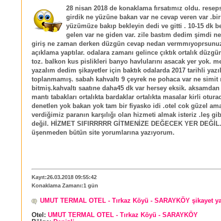
28 nisan 2018 de konaklama fırsatımız oldu. reseps
girdik ne yüzüne bakan var ne cevap veren var .bir
yüzümüze bakıp bekleyin dedi ve gitti . 10-15 dk b
gelen var ne giden var. zile bastım dedim şimdi n
giriş ne zaman derken düzgün cevap nedan vermmıyoprsunu
açıklama yaptılar. odalara zamanı gelince çıktık ortalık düzg
toz. balkon kus pislikleri banyo havlularını asacak yer yok. 
yazalım dedim şikayetler için baktık odalarda 2017 tarihli yazı
toplanmamış. sabah kahvaltı 9 çeyrek ne pohaca var ne simit
bitmiş.kahvaltı saatıne daha45 dk var hersey eksik. aksamdan
mantı tabakları ortalıkta bardaklar ortalıkta masalar kirli otura
denetlen yok bakan yok tam bir fiyasko idi .otel cok güzel ama
verdiğimiz paranın karşılığı olan hizmeti almak isteriz .leş gibi
değil. HİZMET SIFIRRRRR GİTMENİZE DEĞECEK YER DEĞİL.
üşenmeden bütün site yorumlarına yazıyorum.
Kayıt:26.03.2018 09:55:42
Konaklama Zamanı:1 gün
UMUT TERMAL OTEL - Tırkaz Köyü - SARAYKÖY şikayet y
Otel:
UMUT TERMAL OTEL - Tırkaz Köyü - SARAYKÖY