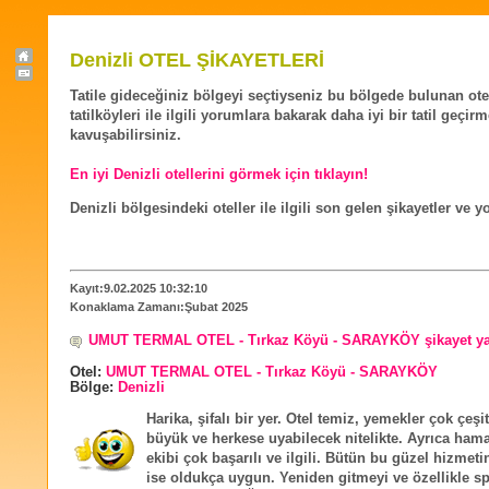
Denizli OTEL ŞİKAYETLERİ
Tatile gideceğiniz bölgeyi seçtiyseniz bu bölgede bulunan ote
tatilköyleri ile ilgili yorumlara bakarak daha iyi bir tatil geçir
kavuşabilirsiniz.
En iyi Denizli otellerini görmek için tıklayın!
Denizli bölgesindeki oteller ile ilgili son gelen şikayetler ve 
Kayıt:9.02.2025 10:32:10
Konaklama Zamanı:Şubat 2025
UMUT TERMAL OTEL - Tırkaz Köyü - SARAYKÖY şikayet y
Otel:
UMUT TERMAL OTEL - Tırkaz Köyü - SARAYKÖY
Bölge:
Denizli
Harika, şifalı bir yer. Otel temiz, yemekler çok çeşit
büyük ve herkese uyabilecek nitelikte. Ayrıca ha
ekibi çok başarılı ve ilgili. Bütün bu güzel hizmetin
ise oldukça uygun. Yeniden gitmeyi ve özellikle sp