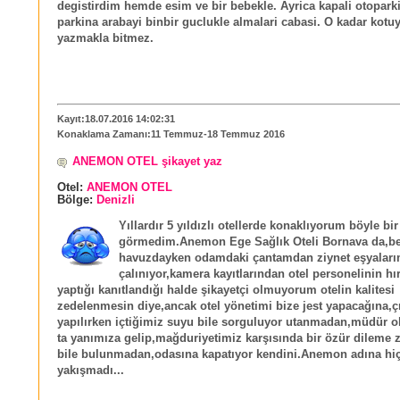
degistirdim hemde esim ve bir bebekle. Ayrica kapali otoparki
parkina arabayi binbir guclukle almalari cabasi. O kadar kot
yazmakla bitmez.
Kayıt:18.07.2016 14:02:31
Konaklama Zamanı:11 Temmuz-18 Temmuz 2016
ANEMON OTEL şikayet yaz
Otel:
ANEMON OTEL
Bölge:
Denizli
Yıllardır 5 yıldızlı otellerde konaklıyorum böyle bir
görmedim.Anemon Ege Sağlık Oteli Bornava da,b
havuzdayken odamdaki çantamdan ziynet eşyalar
çalınıyor,kamera kayıtlarından otel personelinin hır
yaptığı kanıtlandığı halde şikayetçi olmuyorum otelin kalitesi
zedelenmesin diye,ancak otel yönetimi bize jest yapacağına,ç
yapılırken içtiğimiz suyu bile sorguluyor utanmadan,müdür o
ta yanımıza gelip,mağduriyetimiz karşısında bir özür dileme
bile bulunmadan,odasına kapatıyor kendini.Anemon adına hi
yakışmadı...