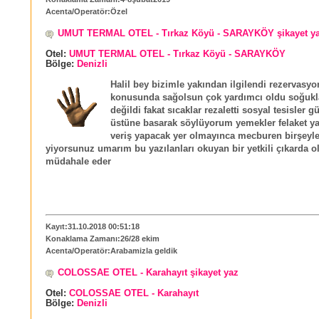
Acenta/Operatör:Özel
UMUT TERMAL OTEL - Tırkaz Köyü - SARAYKÖY şikayet y
Otel:
UMUT TERMAL OTEL - Tırkaz Köyü - SARAYKÖY
Bölge:
Denizli
Halil bey bizimle yakından ilgilendi rezervasyo
konusunda sağolsun çok yardımcı oldu soğukl
değildi fakat sıcaklar rezaletti sosyal tesisler 
üstüne basarak söylüyorum yemekler felaket ya
veriş yapacak yer olmayınca mecburen birşeyle
yiyorsunuz umarım bu yazılanları okuyan bir yetkili çıkarda o
müdahale eder
Kayıt:31.10.2018 00:51:18
Konaklama Zamanı:26/28 ekim
Acenta/Operatör:Arabamizla geldik
COLOSSAE OTEL - Karahayıt şikayet yaz
Otel:
COLOSSAE OTEL - Karahayıt
Bölge:
Denizli