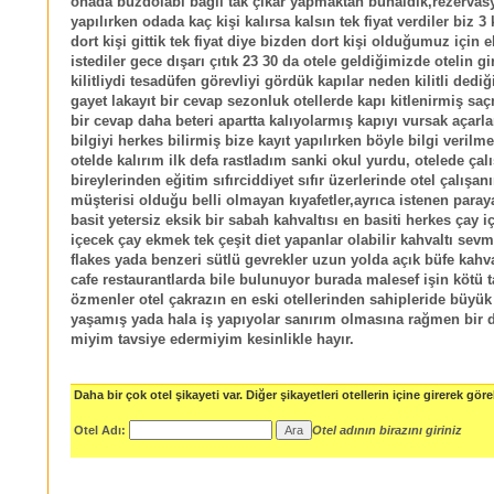
onada buzdolabı bağlı tak çıkar yapmaktan bunaldık,rezervas
yapılırken odada kaç kişi kalırsa kalsın tek fiyat verdiler biz 3 
dort kişi gittik tek fiyat diye bizden dort kişi olduğumuz için e
istediler gece dışarı çıtık 23 30 da otele geldiğimizde otelin gir
kilitliydi tesadüfen görevliyi gördük kapılar neden kilitli dedi
gayet lakayıt bir cevap sezonluk otellerde kapı kitlenirmiş s
bir cevap daha beteri apartta kalıyolarmış kapıyı vursak açarl
bilgiyi herkes bilirmiş bize kayıt yapılırken böyle bilgi verilme
otelde kalırım ilk defa rastladım sanki okul yurdu, otelede çalı
bireylerinden eğitim sıfırciddiyet sıfır üzerlerinde otel çalışan
müşterisi olduğu belli olmayan kıyafetler,ayrıca istenen para
basit yetersiz eksik bir sabah kahvaltısı en basiti herkes çay 
içecek çay ekmek tek çeşit diet yapanlar olabilir kahvaltı sev
flakes yada benzeri sütlü gevrekler uzun yolda açık büfe kahva
cafe restaurantlarda bile bulunuyor burada malesef işin kötü t
özmenler otel çakrazın en eski otellerinden sahipleride büyük
yaşamış yada hala iş yapıyolar sanırım olmasına rağmen bir d
miyim tavsiye edermiyim kesinlikle hayır.
Daha bir çok otel şikayeti var. Diğer şikayetleri otellerin içine girerek göreb
Otel Adı:
Otel adının birazını giriniz