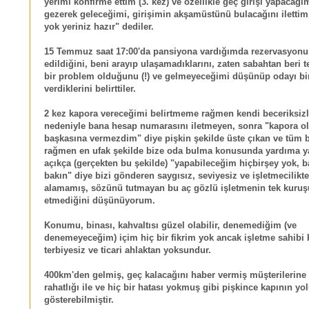
yerimi konfirme ettim (3. kez) ve özellikle geç girişi yapacağı
gezerek geleceğimi, girişimin akşamüstünü bulacağını ilettim,
yok yeriniz hazır" dediler.
15 Temmuz saat 17:00'da pansiyona vardığımda rezervasyonu
edildiğini, beni arayıp ulaşamadıklarını, zaten sabahtan beri t
bir problem olduğunu (!) ve gelmeyeceğimi düşünüp odayı bi
verdiklerini belirttiler.
2 kez kapora vereceğimi belirtmeme rağmen kendi beceriksizl
nedeniyle bana hesap numarasını iletmeyen, sonra "kapora ol
başkasına vermezdim" diye pişkin şekilde üste çıkan ve tüm 
rağmen en ufak şekilde bize oda bulma konusunda yardıma 
açıkça (gerçekten bu şekilde) "yapabileceğim hiçbirşey yok, b
bakın" diye bizi gönderen saygısız, seviyesiz ve işletmecilikt
alamamış, sözünü tutmayan bu aç gözlü işletmenin tek kuruş
etmediğini düşünüyorum.
Konumu, binası, kahvaltısı güzel olabilir, denemediğim (ve
denemeyeceğim) içim hiç bir fikrim yok ancak işletme sahibi k
terbiyesiz ve ticari ahlaktan yoksundur.
400km'den gelmiş, geç kalacağını haber vermiş müşterilerine
rahatlığı ile ve hiç bir hatası yokmuş gibi pişkince kapının yo
gösterebilmiştir.