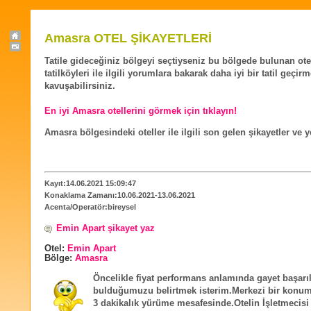
Amasra OTEL ŞİKAYETLERİ
Tatile gideceğiniz bölgeyi seçtiyseniz bu bölgede bulunan ote
tatilköyleri ile ilgili yorumlara bakarak daha iyi bir tatil geçir
kavuşabilirsiniz.
En iyi Amasra otellerini görmek için tıklayın!
Amasra bölgesindeki oteller ile ilgili son gelen şikayetler ve 
Kayıt:14.06.2021 15:09:47
Konaklama Zamanı:10.06.2021-13.06.2021
Acenta/Operatör:bireysel
Emin Apart şikayet yaz
Otel:
Emin Apart
Bölge:
Amasra
Öncelikle fiyat performans anlamında gayet başarıl
bulduğumuzu belirtmek isterim.Merkezi bir konum
3 dakikalık yürüme mesafesinde.Otelin İşletmecisi