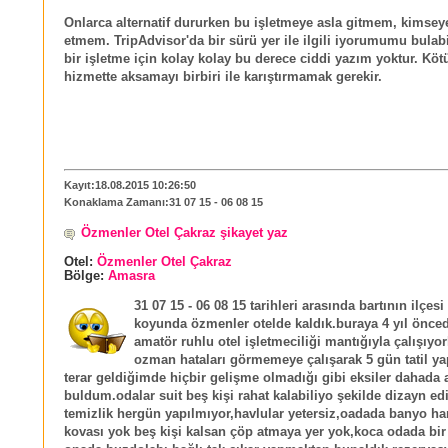
Onlarca alternatif dururken bu işletmeye asla gitmem, kimsey
etmem. TripAdvisor'da bir sürü yer ile ilgili iyorumumu bulabil
bir işletme için kolay kolay bu derece ciddi yazım yoktur. Kötü
hizmette aksamayı birbiri ile karıştırmamak gerekir.
Kayıt:18.08.2015 10:26:50
Konaklama Zamanı:31 07 15 - 06 08 15
Özmenler Otel Çakraz şikayet yaz
Otel:
Özmenler Otel Çakraz
Bölge:
Amasra
31 07 15 - 06 08 15 tarihleri arasında bartının ilçes
koyunda özmenler otelde kaldık.buraya 4 yıl önce
amatör ruhlu otel işletmeciliği mantığıyla çalışıyor
ozman hataları görmemeye çalışarak 5 gün tatil ya
terar geldiğimde hiçbir gelişme olmadığı gibi eksiler dahada 
buldum.odalar suit beş kişi rahat kalabiliyo şekilde dizayn e
temizlik hergün yapılmıyor,havlular yetersiz,oadada banyo ha
kovası yok beş kişi kalsan çöp atmaya yer yok,koca odada bir 