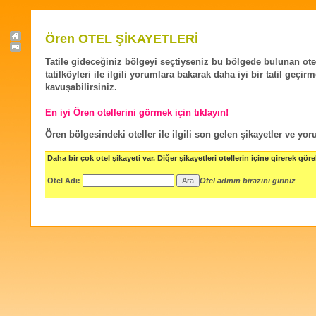
Ören OTEL ŞİKAYETLERİ
Tatile gideceğiniz bölgeyi seçtiyseniz bu bölgede bulunan ote
tatilköyleri ile ilgili yorumlara bakarak daha iyi bir tatil geçir
kavuşabilirsiniz.
En iyi Ören otellerini görmek için tıklayın!
Ören bölgesindeki oteller ile ilgili son gelen şikayetler ve yor
Daha bir çok otel şikayeti var. Diğer şikayetleri otellerin içine girerek göreb
Otel Adı:
Otel adının birazını giriniz