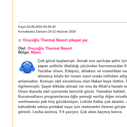
Kayıt:22.06.2019 20:26:30
Konaklama Zamanı:19-21 Haziran 2019
Oruçoğlu Thermal Resort şikayet yaz
Otel:
Oruçoğlu Thermal Resort
Bölge:
Afyon
Çok güzel başlamıştı. Ancak son ayrılışta şehir içi
yapan şoförün ükelalığı yüzünden burnumuzdan fitil 
Yazıklar olsun. Edepsiz, ahlaksız ve insanlıktan na
almamış böyle bir insanı nasıl orada istihdam ediy
anlamadım. Konuyu otel sorumlusu olan Hakan beye ilettim. İ
ilgilenmiştir. Şayet dikkate almadı ise onu da Allah'a havale 
Onun dışında otel içerisinde temizlik güzel. Yemekler kaliteli.
Kurumsalların programlarına öğle yemeği verilip diğer misafir
verilmemesi pek hoş gözükmüyor. Lobide fiatlar çok abartılı. 
kahvaltıda sıkma portakal suyu için restorantın hemen girişte 
görevli. Levha asılmış. 5 ₺ yazıyor. Çok abes kaçmış bence.