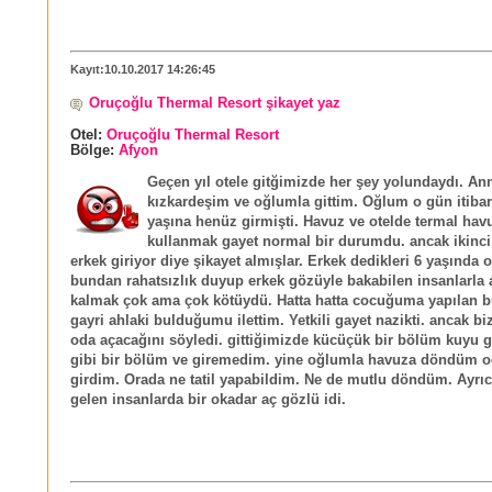
Kayıt:10.10.2017 14:26:45
Oruçoğlu Thermal Resort şikayet yaz
Otel:
Oruçoğlu Thermal Resort
Bölge:
Afyon
Geçen yıl otele gitğimizde her şey yolundaydı. A
kızkardeşim ve oğlumla gittim. Oğlum o gün itibar
yaşına henüz girmişti. Havuz ve otelde termal hav
kullanmak gayet normal bir durumdu. ancak ikinc
erkek giriyor diye şikayet almışlar. Erkek dedikleri 6 yaşında
bundan rahatsızlık duyup erkek gözüyle bakabilen insanlarla 
kalmak çok ama çok kötüydü. Hatta hatta cocuğuma yapılan b
gayri ahlaki bulduğumu ilettim. Yetkili gayet nazikti. ancak bi
oda açacağını söyledi. gittiğimizde kücüçük bir bölüm kuyu 
gibi bir bölüm ve giremedim. yine oğlumla havuza döndüm o
girdim. Orada ne tatil yapabildim. Ne de mutlu döndüm. Ayrı
gelen insanlarda bir okadar aç gözlü idi.