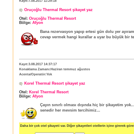
Kayıt:7.08.2017 11:29:18
Oruçoğlu Thermal Resort şikayet yaz
Otel:
Oruçoğlu Thermal Resort
Bölge:
Afyon
Bana rezervasyon yapıp ertesi gün dolu yer ayıra
cevap vermek hangi kurallar a uyar bu büyük bir te
Kayıt:3.08.2017 14:37:17
Konaklama Zamanı:Haziran temmuz ağustos
Acenta/Operatör:Yok
Korel Thermal Resort şikayet yaz
Otel:
Korel Thermal Resort
Bölge:
Afyon
Çayın sınırlı olması dışında hiç bir şikayetim yok..
senedir her mevsim tercihimiz...
Daha bir çok otel şikayeti var. Diğer şikayetleri otellerin içine girerek göreb