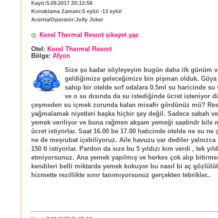
Kayıt:5.09.2017 20:12:58
Konaklama Zamanı:5 eylül -13 eylül
Acenta/Operatör:Jolly Joker
Korel Thermal Resort şikayet yaz
Otel:
Korel Thermal Resort
Bölge:
Afyon
Size şu kadar söyleyeyim bugün daha ilk günüm v
geldiğimize geleceğimize bin pişman olduk. Güya !
sahip bir otelde sırf odalara 0.5ml su haricinde su
ve o su dısında da su istediğinde ücret isteniyor d
çeşmeden su içmek zorunda kalan misafir gördünüz mü? R
yağmalamak niyetleri başka hiçbir şey değil. Sadece sabah v
yemek veriliyor ve buna rağmen akşam yemeği saatindr bile 
ücret istiyorlar. Saat 16.00 be 17.00 haticinde otelde ne su ne
ne de meşrubat içebiliyoruz. Aile havuzu var dediler yalnızca 
150 tl istiyorlar. Pardon da sıze bu 5 yıldızı kim verdi , tek yıld
etmiyorsunuz. Ana yemek yapılmış ve herkes çok alıp bitirme
kendileri belli miktarda yemek kokuyor bu nasıl bi aç gözlülük
hizmette rezillikte sınır tanımıyorsunuz gerçekten tebrikler..