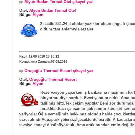
Afyon Budan Termal Otel şikayet yaz
Otel:
Afyon Budan Termal Otel
Bölge:
Afyon
2 saatte 331.24 tl aldılar yazıklar olsun engelli çoc
oldum tam anlamıyla rezalet
Kayıt:12.08.2018 13:10:12
Konaklama Zamanı:07.08.2018
Oruçoğlu Thermal Resort şikayet yaz
Otel:
Oruçoğlu Thermal Resort
Bölge:
Afyon
Rezervasyon yaparken iş bankasına maximum karta
oluyormu diye sorduk. Ewet yanıtını aldık. Ama bu
tatilimiz bitti.Tek çekim yaptılar.Beni zor durumda
bıraktılar.Bazı çalışanlar çok somurtkan.sert sert 
veriyorlar.Öğle yemeğimiz hakkımız olduğu halde çocuklarda
ücret alındı.Aquapark yetersiz.İçeceklerde ücretli. Arkadaşlar
tavsiye etmeyi düşünüyorduk. Ama artık bundan emin değiliz