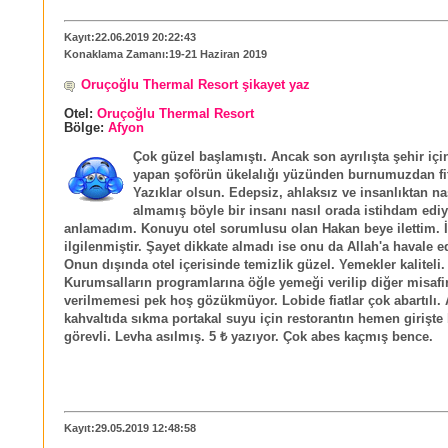
Kayıt:22.06.2019 20:22:43
Konaklama Zamanı:19-21 Haziran 2019
Oruçoğlu Thermal Resort şikayet yaz
Otel:
Oruçoğlu Thermal Resort
Bölge:
Afyon
Çok güzel başlamıştı. Ancak son ayrılışta şehir içi
yapan şoförün ükelalığı yüzünden burnumuzdan fitil 
Yazıklar olsun. Edepsiz, ahlaksız ve insanlıktan na
almamış böyle bir insanı nasıl orada istihdam ediy
anlamadım. Konuyu otel sorumlusu olan Hakan beye ilettim. İ
ilgilenmiştir. Şayet dikkate almadı ise onu da Allah'a havale 
Onun dışında otel içerisinde temizlik güzel. Yemekler kaliteli.
Kurumsalların programlarına öğle yemeği verilip diğer misafir
verilmemesi pek hoş gözükmüyor. Lobide fiatlar çok abartılı. 
kahvaltıda sıkma portakal suyu için restorantın hemen girişte 
görevli. Levha asılmış. 5 ₺ yazıyor. Çok abes kaçmış bence.
Kayıt:29.05.2019 12:48:58