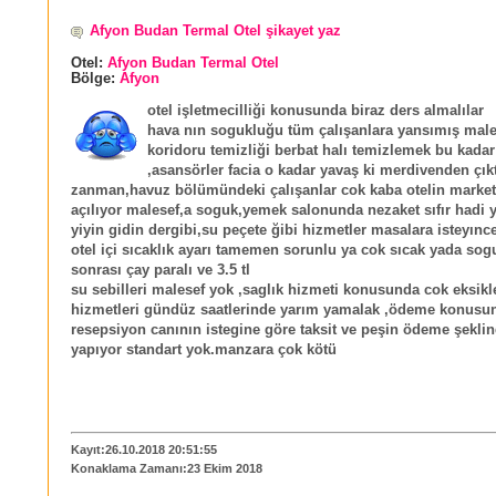
Afyon Budan Termal Otel şikayet yaz
Otel:
Afyon Budan Termal Otel
Bölge:
Afyon
otel işletmecilliği konusunda biraz ders almalılar
hava nın sogukluğu tüm çalışanlara yansımış mal
koridoru temizliği berbat halı temizlemek bu kadar
,asansörler facia o kadar yavaş ki merdivenden çık
zanman,havuz bölümündeki çalışanlar cok kaba otelin market
açılıyor malesef,a soguk,yemek salonunda nezaket sıfır hadi 
yiyin gidin dergibi,su peçete ğibi hizmetler masalara isteyınc
otel içi sıcaklık ayarı tamemen sorunlu ya cok sıcak yada so
sonrası çay paralı ve 3.5 tl
su sebilleri malesef yok ,saglık hizmeti konusunda cok eksikle
hizmetleri gündüz saatlerinde yarım yamalak ,ödeme konusu
resepsiyon canının istegine göre taksit ve peşin ödeme şeklin
yapıyor standart yok.manzara çok kötü
Kayıt:26.10.2018 20:51:55
Konaklama Zamanı:23 Ekim 2018