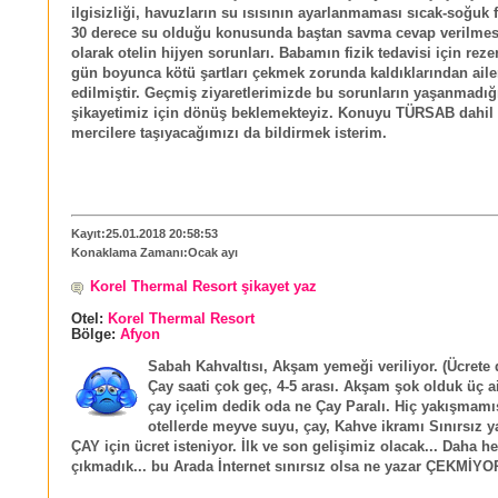
ilgisizliği, havuzların su ısısının ayarlanmaması sıcak-soğuk
30 derece su olduğu konusunda baştan savma cevap verilmes
olarak otelin hijyen sorunları. Babamın fizik tedavisi için reze
gün boyunca kötü şartları çekmek zorunda kaldıklarından ai
edilmiştir. Geçmiş ziyaretlerimizde bu sorunların yaşanmadığ
şikayetimiz için dönüş beklemekteyiz. Konuyu TÜRSAB dahil i
mercilere taşıyacağımızı da bildirmek isterim.
Kayıt:25.01.2018 20:58:53
Konaklama Zamanı:Ocak ayı
Korel Thermal Resort şikayet yaz
Otel:
Korel Thermal Resort
Bölge:
Afyon
Sabah Kahvaltısı, Akşam yemeği veriliyor. (Ücrete d
Çay saati çok geç, 4-5 arası. Akşam şok olduk üç 
çay içelim dedik oda ne Çay Paralı. Hiç yakışmamı
otellerde meyve suyu, çay, Kahve ikramı Sınırsız y
ÇAY için ücret isteniyor. İlk ve son gelişimiz olacak... Daha h
çıkmadık... bu Arada İnternet sınırsız olsa ne yazar ÇEKMİYOR