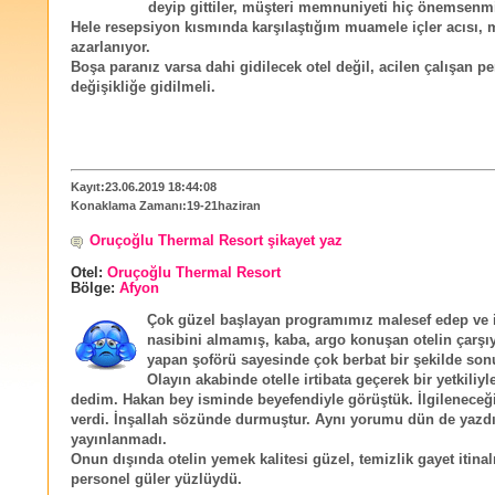
deyip gittiler, müşteri memnuniyeti hiç önemsenm
Hele resepsiyon kısmında karşılaştığım muamele içler acısı, 
azarlanıyor.
Boşa paranız varsa dahi gidilecek otel değil, acilen çalışan p
değişikliğe gidilmeli.
Kayıt:23.06.2019 18:44:08
Konaklama Zamanı:19-21haziran
Oruçoğlu Thermal Resort şikayet yaz
Otel:
Oruçoğlu Thermal Resort
Bölge:
Afyon
Çok güzel başlayan programımız malesef edep ve 
nasibini almamış, kaba, argo konuşan otelin çarşıy
yapan şoförü sayesinde çok berbat bir şekilde son
Olayın akabinde otelle irtibata geçerek bir yetkili
dedim. Hakan bey isminde beyefendiyle görüştük. İlgileneceğ
verdi. İnşallah sözünde durmuştur. Aynı yorumu dün de yazd
yayınlanmadı.
Onun dışında otelin yemek kalitesi güzel, temizlik gayet itinalı
personel güler yüzlüydü.