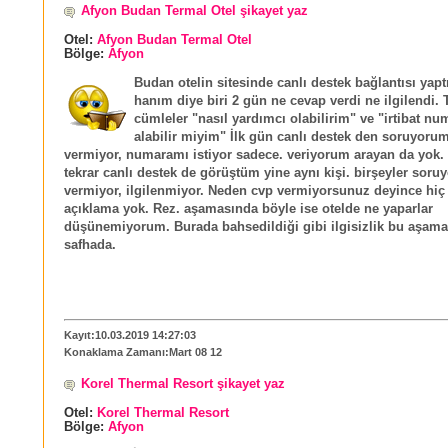
Afyon Budan Termal Otel şikayet yaz
Otel:
Afyon Budan Termal Otel
Bölge:
Afyon
Budan otelin sitesinde canlı destek bağlantısı yap
hanım diye biri 2 gün ne cevap verdi ne ilgilendi. T
cümleler "nasıl yardımcı olabilirim" ve "irtibat nu
alabilir miyim" İlk gün canlı destek den soruyoru
vermiyor, numaramı istiyor sadece. veriyorum arayan da yok.
tekrar canlı destek de görüştüm yine aynı kişi. birşeyler sor
vermiyor, ilgilenmiyor. Neden cvp vermiyorsunuz deyince hiç 
açıklama yok. Rez. aşamasında böyle ise otelde ne yaparlar
düşünemiyorum. Burada bahsedildiği gibi ilgisizlik bu aşama
safhada.
Kayıt:10.03.2019 14:27:03
Konaklama Zamanı:Mart 08 12
Korel Thermal Resort şikayet yaz
Otel:
Korel Thermal Resort
Bölge:
Afyon