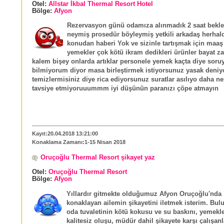
Otel:
Allstar İkbal Thermal Resort Hotel
Bölge:
Afyon
Rezervasyon günü odamıza alınmadık 2 saat beklet
neymiş prosedür böyleymiş yetkili arkadaş herhal
konudan haberi Yok ve sizinle tartışmak için maaş 
yemekler çok kötü ikram dedikleri ürünler bayat zat
kalem bişey onlarda artıklar personele yemek kaçta diye soru
bilmiyorum diyor masa birleştirmek istiyorsunuz yasak deniy
temizlermisiniz diye rica ediyorsunuz suratlar asılıyo daha ne
tavsiye etmiyoruuummm iyi düşünün paranızı çöpe atmayın
Kayıt:20.04.2018 13:21:00
Konaklama Zamanı:1-15 Nisan 2018
Oruçoğlu Thermal Resort şikayet yaz
Otel:
Oruçoğlu Thermal Resort
Bölge:
Afyon
Yıllardır gitmekte olduğumuz Afyon Oruçoğlu'nda
konaklayan ailemin şikayetini iletmek isterim. Bul
oda tuvaletinin kötü kokusu ve su baskını, yemekl
kalitesiz oluşu, müdür dahil şikayete karşı çalışanl