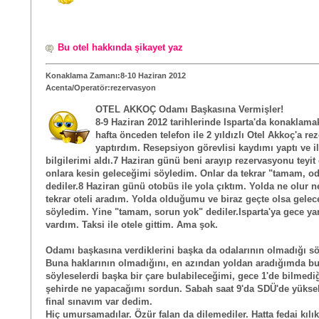
Bu otel hakkında şikayet yaz
Konaklama Zamanı:8-10 Haziran 2012
Acenta/Operatör:rezervasyon
OTEL AKKOÇ Odamı Başkasına Vermişler!
8-9 Haziran 2012 tarihlerinde Isparta'da konaklama
hafta önceden telefon ile 2 yıldızlı Otel Akkoç'a r
yaptırdım. Resepsiyon görevlisi kaydımı yaptı ve i
bilgilerimi aldı.7 Haziran günü beni arayıp rezervasyonu teyit e
onlara kesin geleceğimi söyledim. Onlar da tekrar "tamam, od
dediler.8 Haziran günü otobüs ile yola çıktım. Yolda ne olur 
tekrar oteli aradım. Yolda olduğumu ve biraz geçte olsa gele
söyledim. Yine "tamam, sorun yok" dediler.Isparta'ya gece ya
vardım. Taksi ile otele gittim. Ama şok.
Odamı başkasına verdiklerini başka da odalarının olmadığı söy
Buna haklarının olmadığını, en azından yoldan aradığımda b
söyleselerdi başka bir çare bulabileceğimi, gece 1'de bilmedi
şehirde ne yapacağımı sordun. Sabah saat 9'da SDÜ'de yükse
final sınavım var dedim.
Hiç umursamadılar. Özür falan da dilemediler. Hatta fedai kılık