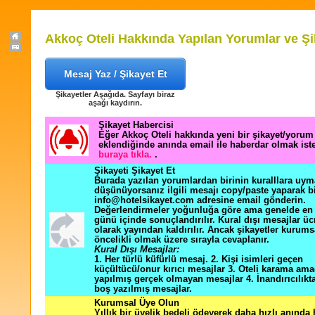
Akkoç Oteli Hakkında Yapılan Yorumlar ve Şi
Mesaj Yaz / Şikayet Et
Şikayetler Aşağıda. Sayfayı biraz
aşağı kaydırın.
Şikayet Habercisi
Eğer Akkoç Oteli hakkında yeni bir şikayet/yorum
eklendiğinde anında email ile haberdar olmak ist
buraya tıkla.
.
Şikayeti Şikayet Et
Burada yazılan yorumlardan birinin kuralllara uym
düşünüyorsanız ilgili mesajı copy/paste yaparak b
info@hotelsikayet.com adresine email gönderin.
Değerlendirmeler yoğunluğa göre ama genelde en f
günü içinde sonuçlandırılır. Kural dışı mesajlar üc
olarak yayından kaldırılır. Ancak şikayetler kurums
öncelikli olmak üzere sırayla cevaplanır.
Kural Dışı Mesajlar:
1. Her türlü küfürlü mesaj. 2. Kişi isimleri geçen
küçültücü/onur kırıcı mesajlar 3. Oteli karama ama
yapılmış gerçek olmayan mesajlar 4. İnandırıcılık
boş yazılmış mesajlar.
Kurumsal Üye Olun
Yıllık bir üyelik bedeli ödeyerek daha hızlı anında