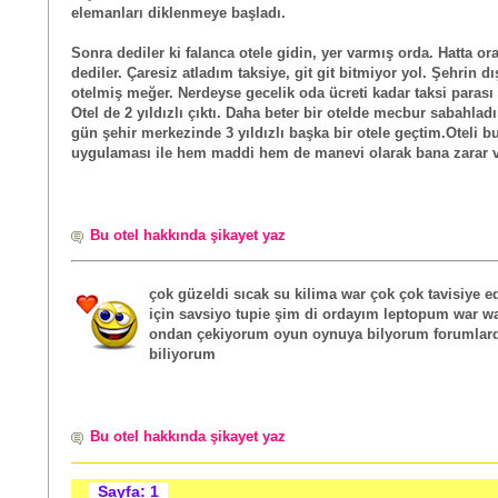
elemanları diklenmeye başladı.
Sonra dediler ki falanca otele gidin, yer varmış orda. Hatta oras
dediler. Çaresiz atladım taksiye, git git bitmiyor yol. Şehrin dı
otelmiş meğer. Nerdeyse gecelik oda ücreti kadar taksi paras
Otel de 2 yıldızlı çıktı. Daha beter bir otelde mecbur sabahlad
gün şehir merkezinde 3 yıldızlı başka bir otele geçtim.Oteli b
uygulaması ile hem maddi hem de manevi olarak bana zarar v
Bu otel hakkında şikayet yaz
çok güzeldi sıcak su kilima war çok çok tavisiye 
için savsiyo tupie şim di ordayım leptopum war w
ondan çekiyorum oyun oynuya bilyorum forumlar
biliyorum
Bu otel hakkında şikayet yaz
Sayfa: 1