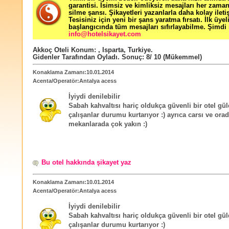
garantisi. İsimsiz ve kimliksiz mesajları her zama
silme şansı. Şikayetleri yazanlarla daha kolay ileti
Tesisiniz için yeni bir şans yaratma fırsatı. İlk üyel
başlangıcında tüm mesajları sıfırlayabilme. Şimdi 
info@hotelsikayet.com
Akkoç Oteli
Konum:
,
Isparta
,
Turkiye
.
Gidenler Tarafından Oyladı
. Sonuç:
8
/
10
(Mükemmel)
Konaklama Zamanı:10.01.2014
Acenta/Operatör:Antalya acess
İyiydi denilebilir
Sabah kahvaltısı hariç oldukça güvenli bir otel gü
çalışanlar durumu kurtarıyor :) ayrıca carsı ve ora
mekanlarada çok yakın :)
Bu otel hakkında şikayet yaz
Konaklama Zamanı:10.01.2014
Acenta/Operatör:Antalya acess
İyiydi denilebilir
Sabah kahvaltısı hariç oldukça güvenli bir otel gü
çalışanlar durumu kurtarıyor :)