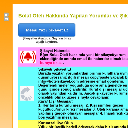
Bolat Oteli Hakkında Yapılan Yorumlar ve Şik
Mesaj Yaz / Şikayet Et
Şikayetler Aşağıda. Sayfayı biraz
aşağı kaydırın.
Şikayet Habercisi
Eğer Bolat Oteli hakkında yeni bir şikayet/yorum
eklendiğinde anında email ile haberdar olmak ist
buraya tıkla.
.
Şikayeti Şikayet Et
Burada yazılan yorumlardan birinin kuralllara uym
düşünüyorsanız ilgili mesajı copy/paste yaparak b
info@hotelsikayet.com adresine email gönderin.
Değerlendirmeler yoğunluğa göre ama genelde en f
günü içinde sonuçlandırılır. Kural dışı mesajlar üc
olarak yayından kaldırılır. Ancak şikayetler kurums
öncelikli olmak üzere sırayla cevaplanır.
Kural Dışı Mesajlar:
1. Her türlü küfürlü mesaj. 2. Kişi isimleri geçen
küçültücü/onur kırıcı mesajlar 3. Oteli karama ama
yapılmış gerçek olmayan mesajlar 4. İnandırıcılık
boş yazılmış mesajlar.
Kurumsal Üye Olun
Yıllık bir üyelik bedeli ödeyerek daha hızlı anında