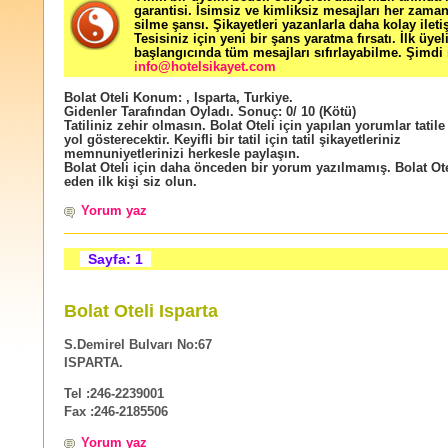
garantisi. İsimsiz ve kimliksiz mesajları her zama
silme şansı. Şikayetleri yazanlarla daha kolay ileti
Tesisiniz için yeni bir şans yaratma fırsatı. İlk üyel
başlangıcında tüm mesajları sıfırlayabilme. Şimdi 
info@hotelsikayet.com
Bolat Oteli
Konum:
,
Isparta
,
Turkiye
.
Gidenler Tarafından Oyladı
. Sonuç:
0
/
10
(Kötü)
Tatiliniz zehir olmasın. Bolat Oteli için yapılan yorumlar tatile
yol gösterecektir. Keyifli bir tatil için tatil şikayetleriniz
memnuniyetlerinizi herkesle paylaşın.
Bolat Oteli için daha önceden bir yorum yazılmamış. Bolat Ote
eden ilk kişi siz olun.
Yorum yaz
Sayfa: 1
Bolat Oteli Isparta
S.Demirel Bulvarı No:67
ISPARTA.
Tel :246-2239001
Fax :246-2185506
Yorum yaz