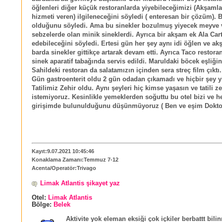
öğlenleri diğer küçük restoranlarda yiyebileceğimizi (Akşamla
hizmeti veren) ilgileneceğini söyledi ( enteresan bir çözüm).
olduğunu söyledi. Ama bu sinekler bozulmuş yiyecek meyve 
sebzelerde olan minik sineklerdi. Ayrıca bir akşam ek Ala Car
edebileceğini söyledi. Ertesi gün her şey aynı idi öğlen ve ak
barda sinekler gittikçe artarak devam etti. Ayrıca Taco restora
sinek aparatif tabağında servis edildi. Maruldaki böcek eşliği
Sahildeki restoran da salatamızın içinden sera streç film çıktı
Gün gastroenterit oldu 2 gün odadan çıkamadı ve hiçbir şey 
Tatilimiz Zehir oldu. Aynı şeyleri hiç kimse yaşasın ve tatili z
istemiyoruz. Kesinlikle yemeklerden soğuttu bu otel bizi ve h
girişimde bulunulduğunu düşünmüyoruz ( Ben ve eşim Dokto
Kayıt:9.07.2021 10:45:46
Konaklama Zamanı:Temmuz 7-12
Acenta/Operatör:Trivago
Limak Atlantis şikayet yaz
Otel:
Limak Atlantis
Bölge:
Belek
Aktivite yok eleman eksiği çok içkiler berbattt bil