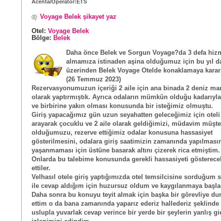
Acenta/Operatör:ETS
Voyage Belek şikayet yaz
Otel:
Voyage Belek
Bölge:
Belek
Daha önce Belek ve Sorgun Voyage?da 3 defa hiz
almamıza istinaden aşina olduğumuz için bu yıl d
üzerinden Belek Voyage Otelde konaklamaya karar 
(26 Temmuz 2023)
Rezervasyonumuzun içeriği 2 aile için ana binada 2 deniz ma
olarak yaptırmıştık. Ayrıca odaların mümkün olduğu kadarıyla
ve birbirine yakın olması konusunda bir isteğimiz olmuştu.
Giriş yapacağımız gün uzun seyahatten geleceğimiz için oteli
arayarak çocuklu ve 2 aile olarak geldiğimizi, müdavim müşte
olduğumuzu, rezerve ettiğimiz odalar konusuna hassasiyet
gösterilmesini, odalara giriş saatimizin zamanında yapılması
yaşanmaması için üstüne basarak altını çizerek rica etmiştim.
Onlarda bu talebime konusunda gerekli hassasiyeti gösterecek
ettiler.
Velhasıl otele giriş yaptığımızda otel temsilcisine sorduğum 
ile cevap aldığım için huzursuz oldum ve kaygılanmaya başl
Daha sonra bu konuyu teyit almak için başka bir görevliye d
ettim o da bana zamanında yaparız ederiz hallederiz şeklinde 
uslupla yuvarlak cevap verince bir yerde bir şeylerin yanlış g