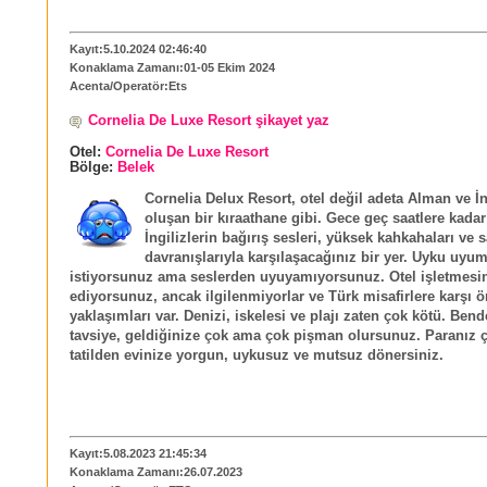
Kayıt:5.10.2024 02:46:40
Konaklama Zamanı:01-05 Ekim 2024
Acenta/Operatör:Ets
Cornelia De Luxe Resort şikayet yaz
Otel:
Cornelia De Luxe Resort
Bölge:
Belek
Cornelia Delux Resort, otel değil adeta Alman ve İn
oluşan bir kıraathane gibi. Gece geç saatlere kada
İngilizlerin bağırış sesleri, yüksek kahkahaları ve 
davranışlarıyla karşılaşacağınız bir yer. Uyku uyu
istiyorsunuz ama seslerden uyuyamıyorsunuz. Otel işletmesin
ediyorsunuz, ancak ilgilenmiyorlar ve Türk misafirlere karşı ön
yaklaşımları var. Denizi, iskelesi ve plajı zaten çok kötü. Bend
tavsiye, geldiğinize çok ama çok pişman olursunuz. Paranız ç
tatilden evinize yorgun, uykusuz ve mutsuz dönersiniz.
Kayıt:5.08.2023 21:45:34
Konaklama Zamanı:26.07.2023