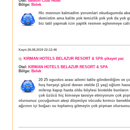
Otel:
Belkon Club Hotel
Bölge:
Belek
Hic mennun kalmadim yorumlari okudugumda abar
demistim ama kalite yok temizlik yok yok da yok g
biz tatil yapmak icin yaptik resmen eglenmeye cali
Kayıt:26.08.2019 22:12:46
KIRMAN HOTELS BELAZUR RESORT & SPA şikayet yaz
Otel:
KIRMAN HOTELS BELAZUR RESORT & SPA
Bölge:
Belek
20 25 ogustos arası ailemi tatile gönderdiğim ve ç
hoş herşeyi güzel denen otelde (1 yaş) oğlum hav
mikrop kapıp hasta oldu böylesi biotelde bunları
çok üzücü hiç kimseye tavsiye etmiyorum çok pi
olursunuz çocuğumun ateşi düşmüyo vücudu kırmızı benekle
ağzının içi boğazı su toplamış gitmeyin çok pişman olursunu