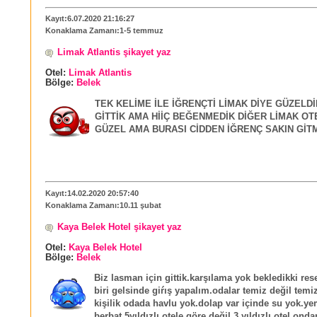
Kayıt:6.07.2020 21:16:27
Konaklama Zamanı:1-5 temmuz
Limak Atlantis şikayet yaz
Otel:
Limak Atlantis
Bölge:
Belek
TEK KELİME İLE İĞRENÇTİ LİMAK DİYE GÜZELDİ
GİTTİK AMA HİİÇ BEĞENMEDİK DİĞER LİMAK OT
GÜZEL AMA BURASI CİDDEN İĞRENÇ SAKIN GİT
Kayıt:14.02.2020 20:57:40
Konaklama Zamanı:10.11 şubat
Kaya Belek Hotel şikayet yaz
Otel:
Kaya Belek Hotel
Bölge:
Belek
Biz lasman için gittik.karşılama yok bekledikki re
biri gelsinde giŕış yapalım.odalar temiz değil temizl
kişilik odada havlu yok.dolap var içinde su yok.ye
berbat 5yıldızlı otele göre değil.3 yıldızlı otel ond