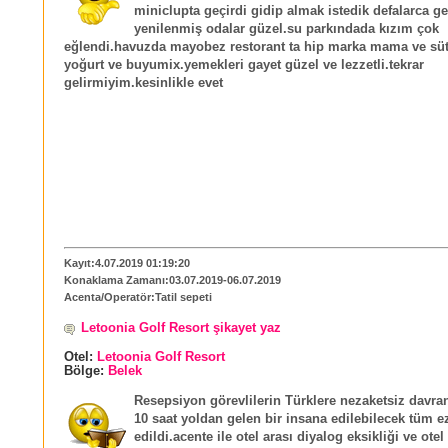
miniclupta geçirdi gidip almak istedik defalarca g
yenilenmiş odalar güzel.su parkındada kızım çok
eğlendi.havuzda mayobez restorant ta hip marka mama ve sü
yoğurt ve buyumix.yemekleri gayet güzel ve lezzetli.tekrar
gelirmiyim.kesinlikle evet
Kayıt:4.07.2019 01:19:20
Konaklama Zamanı:03.07.2019-06.07.2019
Acenta/Operatör:Tatil sepeti
Letoonia Golf Resort şikayet yaz
Otel:
Letoonia Golf Resort
Bölge:
Belek
Resepsiyon görevlilerin Türklere nezaketsiz davran
10 saat yoldan gelen bir insana edilebilecek tüm ez
edildi.acente ile otel arası diyalog eksikliği ve otel