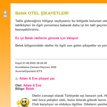
Belek OTEL ŞİKAYETLERİ
Tatile gideceğiniz bölgeyi seçtiyseniz bu bölgede bulunan ote
tatilköyleri ile ilgili yorumlara bakarak daha iyi bir tatil geçir
kavuşabilirsiniz.
En iyi Belek otellerini görmek için tıklayın!
Belek bölgesindeki oteller ile ilgili son gelen şikayetler ve yo
Kayıt:27.06.2025 18:24:39
Konaklama Zamanı:Haziran 2025
Acenta/Operatör:ETS
Adam & Eve şikayet yaz
Otel:
Adam & Eve
Bölge:
Belek
Otelin consept olarak Türkiyede eşi benzeri yok. 
otel önce yetişkin oteli, bunu bilerek gitmek lazım
Club karşılıyor ve oldukça ilgililer. Odaların yeni