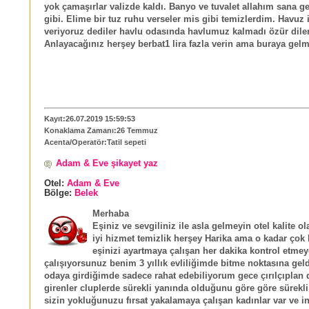
yok çamaşırlar valizde kaldı. Banyo ve tuvalet allahım sana g
gibi. Elime bir tuz ruhu verseler mis gibi temizlerdim. Havuz 
veriyoruz dediler havlu odasında havlumuz kalmadı özür diler
Anlayacağınız herşey berbat1 lira fazla verin ama buraya gelm
Kayıt:26.07.2019 15:59:53
Konaklama Zamanı:26 Temmuz
Acenta/Operatör:Tatil sepeti
Adam & Eve şikayet yaz
Otel:
Adam & Eve
Bölge:
Belek
Merhaba
Eşiniz ve sevgiliniz ile asla gelmeyin otel kalite ol
iyi hizmet temizlik herşey Harika ama o kadar çok 
eşinizi ayartmaya çalışan her dakika kontrol etmey
çalışıyorsunuz benim 3 yıllık evliliğimde bitme noktasına gel
odaya girdiğimde sadece rahat edebiliyorum gece çırılçıplan 
girenler cluplerde sürekli yanında olduğunu göre göre sürekli
sizin yokluğunuzu fırsat yakalamaya çalışan kadınlar var ve i