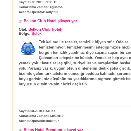
Kayıt:11.08.2019 19:38:11
Konaklama Zamanı:Agustos
Acenta/Operatör:Jolly tur
Belkon Club Hotel şikayet yaz
Otel:
Belkon Club Hotel
Bölge:
Belek
Tek kelime ile rezalet, temizlik hijyen sıfır. Odalar
temizlenmiyor, temizlenmesini istedigimizde hiçbi
hergün temizlik yapılmaz diye saçma sapan bir cev
Çalısanları edepsiz be küstah. Yemekler hep aynı 
yemek yok. Havuzlar leş gibi, suriyeliler ve raraplardan başka
yok. Paranız yazık, uygun olsun dinlenelim dedik şoka girdik
bizimle gelen turk ailelerin etmediği beddua kalmadı, sorums
boyu gerisini siz düşünün bu yazdıklarıma ragmen gitmek ist
buyursun gitsin ve sinir krizi geçirsin
Kayıt:5.08.2019 11:31:47
Konaklama Zamanı:4.08.2019
Acenta/Operatör:emek tur
Rixos Hotel Premium şikayet yaz