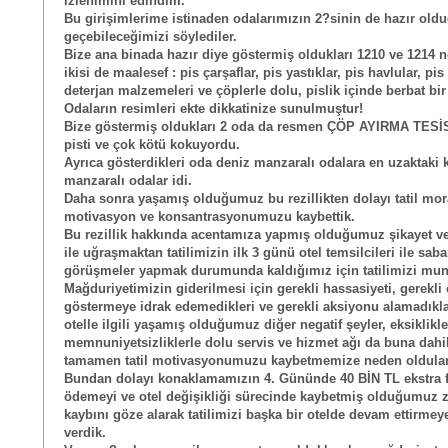
izlenimini edindim.
Bu girişimlerime istinaden odalarımızın 2?sinin de hazır oldu
geçebileceğimizi söylediler.
Bize ana binada hazır diye göstermiş oldukları 1210 ve 1214 n
ikisi de maalesef : pis çarşaflar, pis yastıklar, pis havlular, pis
deterjan malzemeleri ve çöplerle dolu, pislik içinde berbat bir
Odaların resimleri ekte dikkatinize sunulmuştur!
Bize göstermiş oldukları 2 oda da resmen ÇÖP AYIRMA TESİS
pisti ve çok kötü kokuyordu.
Ayrıca gösterdikleri oda deniz manzaralı odalara en uzaktaki 
manzaralı odalar idi.
Daha sonra yaşamış olduğumuz bu rezillikten dolayı tatil mor
motivasyon ve konsantrasyonumuzu kaybettik.
Bu rezillik hakkında acentamıza yapmış olduğumuz şikayet v
ile uğraşmaktan tatilimizin ilk 3 günü otel temsilcileri ile sab
görüşmeler yapmak durumunda kaldığımız için tatilimizi munda
Mağduriyetimizin giderilmesi için gerekli hassasiyeti, gerekli
göstermeye idrak edemedikleri ve gerekli aksiyonu alamadıklar
otelle ilgili yaşamış olduğumuz diğer negatif şeyler, eksiklikle
memnuniyetsizliklerle dolu servis ve hizmet ağı da buna dahi
tamamen tatil motivasyonumuzu kaybetmemize neden oldular
Bundan dolayı konaklamamızın 4. Gününde 40 BİN TL ekstra fi
ödemeyi ve otel değişikliği sürecinde kaybetmiş olduğumuz
kaybını göze alarak tatilimizi başka bir otelde devam ettirmey
verdik.