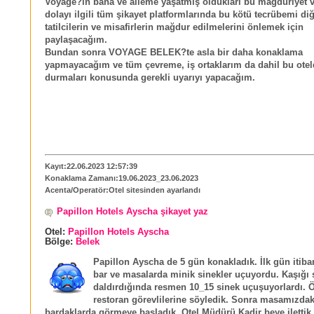
Voyage?ın bana ve aileme yaşatmış oldukları bu mağduriyet ve
dolayı ilgili tüm şikayet platformlarında bu kötü tecrübemi di
tatilcilerin ve misafirlerin mağdur edilmelerini önlemek için
paylaşacağım.
Bundan sonra VOYAGE BELEK?te asla bir daha konaklama
yapmayacağım ve tüm çevreme, iş ortaklarım da dahil bu ote
durmaları konusunda gerekli uyarıyı yapacağım.
Kayıt:22.06.2023 12:57:39
Konaklama Zamanı:19.06.2023_23.06.2023
Acenta/Operatör:Otel sitesinden ayarlandı
Papillon Hotels Ayscha şikayet yaz
Otel:
Papillon Hotels Ayscha
Bölge:
Belek
Papillon Ayscha de 5 gün konakladık. İlk gün itibari
bar ve masalarda minik sinekler uçuyordu. Kaşığı 
daldırdığında resmen 10_15 sinek uçuşuyorlardı. 
restoran görevlilerine söyledik. Sonra masamızdak
bardaklarda görmeye başladık. Otel Müdürü Kadir beye ilettik