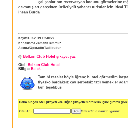
çalışanlarının rezervasyon kodunu görmelerine ra
davranışları gerçekten üzücüydü.yabancı turistler icin ideal Tü
insan Burda
Kayıt:3.07.2019 12:40:27
Konaklama Zamanı:Temmuz
Acenta/Operatör:Tatil budur
Belkon Club Hotel şikayet yaz
Otel:
Belkon Club Hotel
Bölge:
Belek
Tam bi rezalet böyle iğrenç bi otel görmedim başt
fiyasko bardaksız çay şerbetsiz tatlı yemekler ad
tam teşebbüs
Daha bir çok otel şikayeti var. Diğer şikayetleri otellerin içine girerek göreb
Otel Adı:
Otel adının birazını giriniz