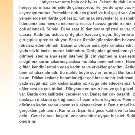
ihtiyacı var ama hala çok iyiler. Jakuzi de dahil o
herşey sorunsuz bir şekilde çalışıyordu. Her yerde ayna var, k
seyrediyorsunuz. Yemekler oldukça güzel ve bol çeşit var. An
yemeklerde tatlılarda çok leziz. Katılmak isteyenler için sabah 
İsterseniz ana havuza isterseniz sessiz havuza girebilirsiniz.
çok eğlenceli. Sürekli Dj ve saat 16 dan sonra gösteriler var. 
cabası. Kadınlar, üstsüz çırılçıplak havuza giriyor. Beylerde a
çırılçıplak girenler oluyor. Ben de üstsüz güneşlendim havuza
rahatsız eden olmadı. Bakanlar oluyor ama öyle rahatsız edici
yada sözlü tacize maruz kalmadım. Çırılçıplak güneşlenmeyi
gitmeyi istedim ama eşim istemediği için yapmadım ama eşin
sevgiliniz sorun çıkarmayacaksa mutlaka denemelisiniz. Hav
çiftler, kendini tatmin eden kadınlar ve erkekler gördüm. Açık
beni rahatsız etmedi. Bu otelde böyle şeyler normal. Bunlara
lazım. Dikkat kıskanç hanımlar eğer çok kıskanç bir kadınsanı
yada sevgilinizi çok kıskanacaksınız kavga bile edeceksiniz. 
eğlencesi de çok iddialı. Dünyanın en uzun barı ve çok güzel 
var. Barda orta kallitede içecekler var. Dansçılar çok başarılı.
başlayan diskoda çok eğlenceli. İnsanın kanı kaynıyor. Memes
görünen kadınlardan kocanızı kıskanacaksınız. Deniz mavi bay
gerçekten çok temiz. Kumu az. Eşimle 3 gece kaldık ve fazlasıy
geldi. Genel olarak başarılı ve conseptine uygun bir otel. Şidd
öneririm.