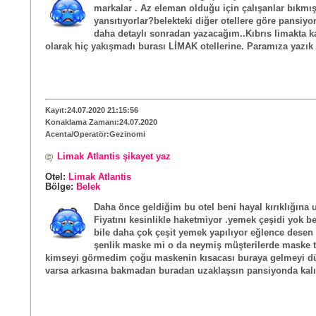
markalar . Az eleman olduğu için çalışanlar bıkmış
yansıtıyorlar?belekteki diğer otellere göre pansiyo
daha detaylı sonradan yazacağım..Kıbrıs limakta ka
olarak hiç yakışmadı burası LİMAK otellerine. Paramıza yazık
Kayıt:24.07.2020 21:15:56
Konaklama Zamanı:24.07.2020
Acenta/Operatör:Gezinomi
Limak Atlantis şikayet yaz
Otel:
Limak Atlantis
Bölge:
Belek
Daha önce geldiğim bu otel beni hayal kırıklığına u
Fiyatını kesinlikle haketmiyor .yemek çeşidi yok 
bile daha çok çeşit yemek yapılıyor eğlence desen 
şenlik maske mi o da neymiş müşterilerde maske 
kimseyi görmedim çoğu maskenin kısacası buraya gelmeyi 
varsa arkasına bakmadan buradan uzaklaşsın pansiyonda kalı