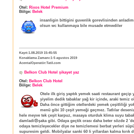
Otel:
Rixos Hotel Premium
Bölge:
Belek
insanligin bittigini guvenlik gorevlisinden anladim
olsun wc kullanmaya bile musade etmwdiler
Kayıt:1.08.2019 15:45:55
Konaklama Zamanı:1-5 agustos 2019
Acenta/Operatör:Tatil.com
Belkon Club Hotel şikayet yaz
Otel:
Belkon Club Hotel
Bölge:
Belek
Otele ilk giriş yaptık yemek saati restaurant geçip
yiyelim dedik tabaklar yağ kir içinde, araki temiz o
Daha önce gittiğim otellerdeki yemek çeşitliliği yok
menü gibi 10 çeşit yemeği geçmez. Tatlılar deseniz
hele meyve tek çeşit karpuz, masaya oturduk klima suyu taba
damladi😣şaka gibi. Odaya geçtik orası daha beter sözde 2 'de 
odaya temizleyecekler diye ne temizlemesi berbat yerleri süpü
supuresim geldi. Mobilyalar sanki 60 li yıllardan kalma kırık 