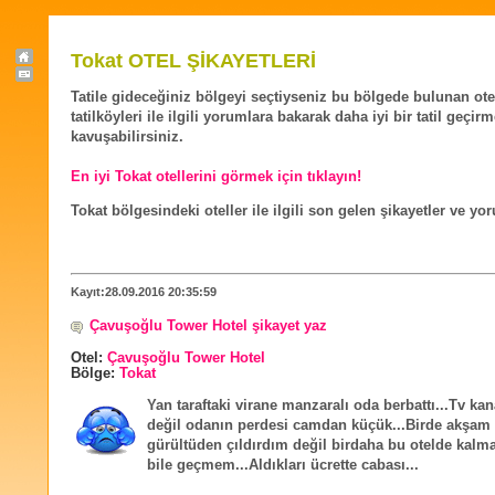
Tokat OTEL ŞİKAYETLERİ
Tatile gideceğiniz bölgeyi seçtiyseniz bu bölgede bulunan ote
tatilköyleri ile ilgili yorumlara bakarak daha iyi bir tatil geçir
kavuşabilirsiniz.
En iyi Tokat otellerini görmek için tıklayın!
Tokat bölgesindeki oteller ile ilgili son gelen şikayetler ve yo
Kayıt:28.09.2016 20:35:59
Çavuşoğlu Tower Hotel şikayet yaz
Otel:
Çavuşoğlu Tower Hotel
Bölge:
Tokat
Yan taraftaki virane manzaralı oda berbattı...Tv kana
değil odanın perdesi camdan küçük...Birde akşam
gürültüden çıldırdım değil birdaha bu otelde kal
bile geçmem...Aldıkları ücrette cabası...