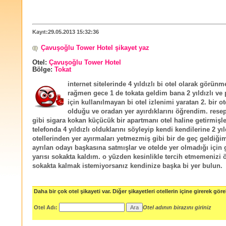
Kayıt:29.05.2013 15:32:36
Çavuşoğlu Tower Hotel şikayet yaz
Otel:
Çavuşoğlu Tower Hotel
Bölge:
Tokat
internet sitelerinde 4 yıldızlı bi otel olarak görünm
rağmen gece 1 de tokata geldim bana 2 yıldızlı ve p
için kullanılmayan bi otel izlenimi yaratan 2. bir ote
olduğu ve oradan yer ayırdıklarını öğrendim. rese
gibi sigara kokan küçücük bir apartmanı otel haline getirmişler
telefonda 4 yıldızlı olduklarını söyleyip kendi kendilerine 2 yıl
otellerinden yer ayırmaları yetmezmiş gibi bir de geç geldiği
ayrılan odayı başkasına satmışlar ve otelde yer olmadığı için 
yarısı sokakta kaldım. o yüzden kesinlikle tercih etmemenizi 
sokakta kalmak istemiyorsanız kendinize başka bi yer bulun.
Daha bir çok otel şikayeti var. Diğer şikayetleri otellerin içine girerek göreb
Otel Adı:
Otel adının birazını giriniz