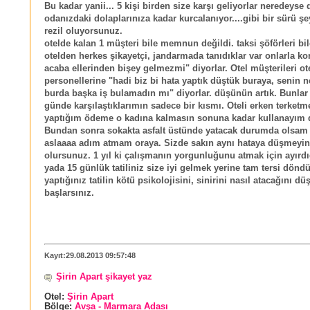
Bu kadar yanii... 5 kişi birden size karşı geliyorlar neredeyse
odanızdaki dolaplarınıza kadar kurcalanıyor....gibi bir sürü şe
rezil oluyorsunuz.
otelde kalan 1 müşteri bile memnun değildi. taksi şöförleri bi
otelden herkes şikayetçi, jandarmada tanıdıklar var onlarla k
acaba ellerinden bişey gelmezmi" diyorlar. Otel müşterileri ot
personellerine "hadi biz bi hata yaptık düştük buraya, senin n
burda başka iş bulamadın mı" diyorlar. düşünün artık. Bunlar
günde karşılaştıklarımın sadece bir kısmı. Oteli erken terketm
yaptığım ödeme o kadına kalmasın sonuna kadar kullanayım 
Bundan sonra sokakta asfalt üstünde yatacak durumda olsam
aslaaaa adım atmam oraya. Sizde sakın aynı hataya düşmeyi
olursunuz. 1 yıl ki çalışmanın yorgunluğunu atmak için ayırdı
yada 15 günlük tatiliniz size iyi gelmek yerine tam tersi dönd
yaptığınız tatilin kötü psikolojisini, sinirini nasıl atacağını 
başlarsınız.
Kayıt:29.08.2013 09:57:48
Şirin Apart şikayet yaz
Otel:
Şirin Apart
Bölge:
Avşa - Marmara Adası