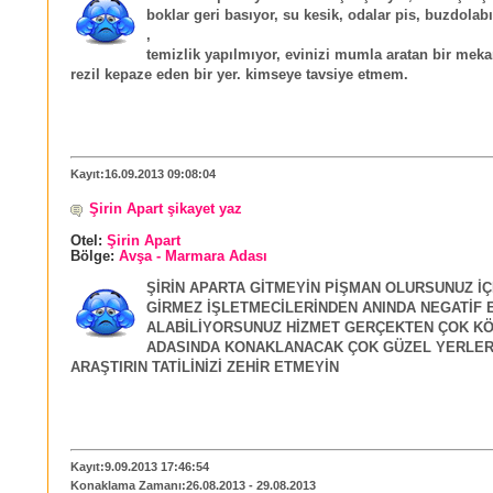
boklar geri basıyor, su kesik, odalar pis, buzdolab
,
temizlik yapılmıyor, evinizi mumla aratan bir mekan,
rezil kepaze eden bir yer. kimseye tavsiye etmem.
Kayıt:16.09.2013 09:08:04
Şirin Apart şikayet yaz
Otel:
Şirin Apart
Bölge:
Avşa - Marmara Adası
ŞİRİN APARTA GİTMEYİN PİŞMAN OLURSUNUZ İÇ
GİRMEZ İŞLETMECİLERİNDEN ANINDA NEGATİF 
ALABİLİYORSUNUZ HİZMET GERÇEKTEN ÇOK K
ADASINDA KONAKLANACAK ÇOK GÜZEL YERLER 
ARAŞTIRIN TATİLİNİZİ ZEHİR ETMEYİN
Kayıt:9.09.2013 17:46:54
Konaklama Zamanı:26.08.2013 - 29.08.2013