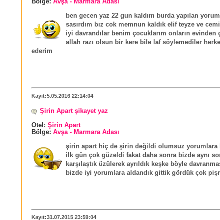
Bölge:
Avşa - Marmara Adası
ben gecen yaz 22 gun kaldım burda yapılan yorum
sasırdım bız cok memnun kaldık elif teyze ve cem
iyi davrandılar benim çocuklarım onların evinden 
allah razı olsun bir kere bile laf söylemediler herk
ederim
Kayıt:5.05.2016 22:14:04
Şirin Apart şikayet yaz
Otel:
Şirin Apart
Bölge:
Avşa - Marmara Adası
şirin apart hiç de şirin değildi olumsuz yorumlara
ilk gün çok güzeldi fakat daha sonra bizde aynı so
karşılaştık üzülerek ayrıldık keşke böyle davranma
bizde iyi yorumlara aldandık gittik gördük çok pişm
Kayıt:31.07.2015 23:59:04