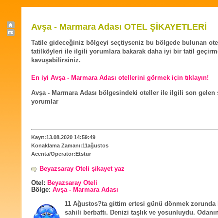
Avşa - Marmara Adası OTEL ŞİKAYETLERİ
Tatile gideceğiniz bölgeyi seçtiyseniz bu bölgede bulunan ote
tatilköyleri ile ilgili yorumlara bakarak daha iyi bir tatil geçir
kavuşabilirsiniz.
En iyi Avşa - Marmara Adası otellerini görmek için tıklayın!
Avşa - Marmara Adası bölgesindeki oteller ile ilgili son gelen 
yorumlar
Kayıt:13.08.2020 14:59:49
Konaklama Zamanı:11ağustos
Acenta/Operatör:Etstur
Beyazsaray Oteli şikayet yaz
Otel:
Beyazsaray Oteli
Bölge:
Avşa - Marmara Adası
11 Ağustos?ta gittim ertesi günü dönmek zorunda
sahili berbattı. Denizi taşlık ve yosunluydu. Odanı