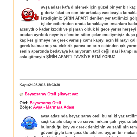
avşa adası kafa dinlemek için güzel bir yer bir kaç
gideriz fakat en son bir arkadaş vasıtasıyla konak
istediğimiz ŞİRİN APART denilen yer tatilimizi göl
işletmecilerinden orada konaklayan insanlara kadar
acısıydı o kadar kızdık ve pişman olduk ki gece yarısı herşeyi
oradan ayrıldık neymiş efendim sifon çekmemeliymişiz duşa 
kaç kez girmeye ne gerek varmış camı kapıyı açın klimayı çal
gerek kalmazmış su elektrik parası onların cebinden çıkıyor
senin apartında bedavaya kalmıyorum tatil değil nazi kampı s
asla gitmeyin ŞİRİN APARTI TAVSİYE ETMİYORUZ
Kayıt:24.08.2013 15:03:30
Beyazsaray Oteli şikayet yaz
Otel:
Beyazsaray Oteli
Bölge:
Avşa - Marmara Adası
avşa adasında beyaz saray oteli bu yıl ki yaz tatilim
seçtik.otele ulaşım ve servis imkanı çok iyiydi.ot
bulunduğu koy ve gerek denizinin ve sahilinin temi
güvenliğiyle tam çocuklu ailelere uygun bir meka