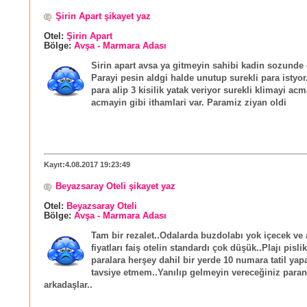
Şirin Apart şikayet yaz
Otel:
Şirin Apart
Bölge:
Avşa - Marmara Adası
Sirin apart avsa ya gitmeyin sahibi kadin sozunde
Parayi pesin aldgi halde unutup surekli para istyor.
para alip 3 kisilik yatak veriyor surekli klimayi ac
acmayin gibi ithamlari var. Paramiz ziyan oldi
Kayıt:4.08.2017 19:23:49
Beyazsaray Oteli şikayet yaz
Otel:
Beyazsaray Oteli
Bölge:
Avşa - Marmara Adası
Tam bir rezalet..Odalarda buzdolabı yok içecek ve 
fiyatları faiş otelin standardı çok düşük..Plajı pisli
paralara herşey dahil bir yerde 10 numara tatil yap
tavsiye etmem..Yanılıp gelmeyin vereceğiniz paran
arkadaşlar..