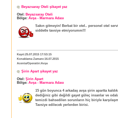
Beyazsaray Oteli şikayet yaz
Otel:
Beyazsaray Oteli
Bölge:
Avşa - Marmara Adası
Sakın gitmeyin! Berbat bir otel.. personel otel serv
siddetle tavsiye etmiyorumm!!!
Kayıt:25.07.2015 17:53:15
Konaklama Zamanı:16.07.2015
Acenta/Operatör:Avşa
Şirin Apart şikayet yaz
Otel:
Şirin Apart
Bölge:
Avşa - Marmara Adası
15 gün boyunca 4 arkadaş avşa şirin apartta kaldık
dediğiniz gibi değildi gayet güleç insanlar ve odal
temizdi bahsedilen sorunların hiç biriyle karşılaş
Tavsiye edilecek yerlerden birisi.