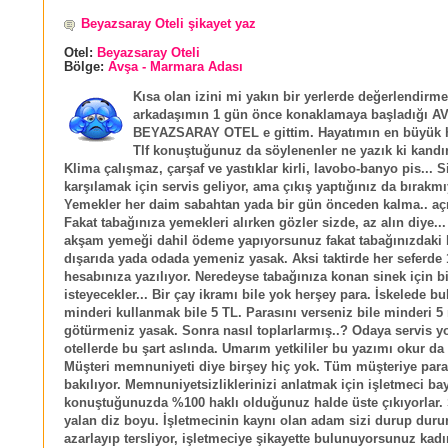
Beyazsaray Oteli şikayet yaz
Otel:
Beyazsaray Oteli
Bölge:
Avşa - Marmara Adası
Kısa olan izini mi yakın bir yerlerde değerlendirme
arkadaşımın 1 gün önce konaklamaya başladığı A
BEYAZSARAY OTEL e gittim. Hayatımın en büyük h
Tlf konuştuğunuz da söylenenler ne yazık ki kand
Klima çalışmaz, çarşaf ve yastıklar kirli, lavobo-banyo pis... S
karşılamak için servis geliyor, ama çıkış yaptığınız da bırakmı
Yemekler her daim sabahtan yada bir gün önceden kalma.. açı
Fakat tabağınıza yemekleri alırken gözler sizde, az alın diye...
akşam yemeği dahil ödeme yapıyorsunuz fakat tabağınızdaki bi
dışarıda yada odada yemeniz yasak. Aksi taktirde her seferde
hesabınıza yazılıyor. Neredeyse tabağınıza konan sinek için bi
isteyecekler... Bir çay ikramı bile yok herşey para. İskelede b
minderi kullanmak bile 5 TL. Parasını verseniz bile minderi 5 
götürmeniz yasak. Sonra nasıl toplarlarmış..? Odaya servis yok
otellerde bu şart aslında. Umarım yetkililer bu yazımı okur da i
Müşteri memnuniyeti diye birşey hiç yok. Tüm müşteriye par
bakılıyor. Memnuniyetsizliklerinizi anlatmak için işletmeci ba
konuştuğunuzda %100 haklı olduğunuz halde üste çıkıyorlar. 
yalan diz boyu. İşletmecinin kaynı olan adam sizi durup duru
azarlayıp tersliyor, işletmeciye şikayette bulunuyorsunuz kadı