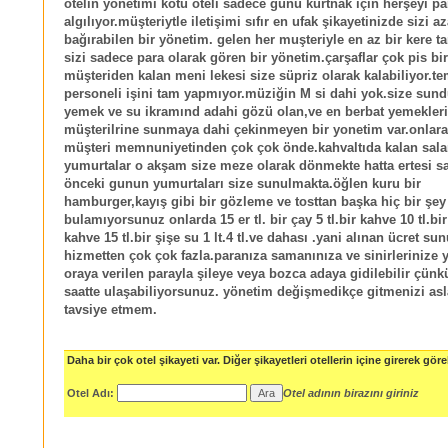
otelin yönetimi kötü oteli sadece gunu kurtnak için herşeyi pa
algılıyor.müşteriytle iletişimi sıfır en ufak şikayetinizde sizi a
bağırabilen bir yönetim. gelen her muşteriyle en az bir kere ta
sizi sadece para olarak gören bir yönetim.çarşaflar çok pis bi
müşteriden kalan meni lekesi size süpriz olarak kalabiliyor.te
personeli işini tam yapmıyor.müziğin M si dahi yok.size sund
yemek ve su ikramınd adahi gözü olan,ve en berbat yemekleri
müşterilrine sunmaya dahi çekinmeyen bir yonetim var.onlara
müşteri memnuniyetinden çok çok önde.kahvaltıda kalan sal
yumurtalar o akşam size meze olarak dönmekte hatta ertesi s
önceki gunun yumurtaları size sunulmakta.öğlen kuru bir
hamburger,kayış gibi bir gözleme ve tosttan başka hiç bir şey
bulamıyorsunuz onlarda 15 er tl. bir çay 5 tl.bir kahve 10 tl.bi
kahve 15 tl.bir şişe su 1 lt.4 tl.ve dahası .yani alınan ücret su
hizmetten çok çok fazla.paranıza samanınıza ve sinirlerinize y
oraya verilen parayla şileye veya bozca adaya gidilebilir çünkü
saatte ulaşabiliyorsunuz. yönetim değişmedikçe gitmenizi asl
tavsiye etmem.
Daha bir çok otel şikayeti var. Diğer şikayetleri otellerin içine girerek göreb
Otel Adı:
Otel adının birazını giriniz