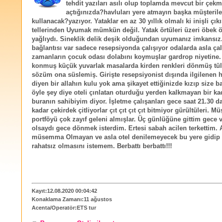
tehdit yazıları asılı olup toplamda mevcut bir çek
açtığınızda?havluları yere atmayın başka müşterile
kullanacak?yazıyor. Yataklar en az 30 yıllık olmalı ki inişli çıkı
tellerinden Uyumak mümkün değil. Yatak örtüleri üzeri öbek 
yağlıydı. Sineklik delik deşik olduğundan uyumanız imkansız.
bağlantısı var sadece resepsiyonda çalışıyor odalarda asla çal
zamanların çocuk odası dolabını koymuşlar gardrop niyetine
konmuş küçük yuvarlak masalarda kirden renkleri dönmüş tül
sözüm ona süslemiş. Girişte resepsiyonist dışında ilgilenen 
diyen bir allahın kulu yok ama şikayet ettiğinizde kızıp size 
öyle şey diye oteli çınlatan oturduğu yerden kalkmayan bir ka
buranın sahibiyim diyor. İşletme çalışanları gece saat 21.30 d
kadar çekirdek çitliyorlar çıt çıt çıt çıt bitmiyor gürültüleri. Mü
portföyü çok zayıf geleni almışlar. Üç günlüğüne gittim gece 
olsaydı gece dönmek isterdim. Ertesi sabah acilen terkettim. A
müsemma Olmayan ve asla otel denilemeyecek bu yere gidip
rahatsız olmasını istemem. Berbattı berbattı!!!
Kayıt:12.08.2020 00:04:42
Konaklama Zamanı:11 ağustos
Acenta/Operatör:ETS tur