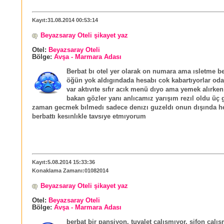
Kayıt:31.08.2014 00:53:14
Beyazsaray Oteli şikayet yaz
Otel:
Beyazsaray Oteli
Bölge:
Avşa - Marmara Adası
Berbat bı otel yer olarak on numara ama ısletme be
öğün yok aldıgındada hesabı cok kabartıyorlar od
var aktıvıte sıfır acık menü dıyo ama yemek alırken
bakan gözler yanı anlıcamız yarışım rezıl oldu üç
zaman gecmek bılmedı sadece denızı guzeldı onun dışında h
berbattı kesınlıkle tavsıye etmıyorum
Kayıt:5.08.2014 15:33:36
Konaklama Zamanı:01082014
Beyazsaray Oteli şikayet yaz
Otel:
Beyazsaray Oteli
Bölge:
Avşa - Marmara Adası
berbat bir pansiyon. tuvalet çalışmıyor, sifon çalış