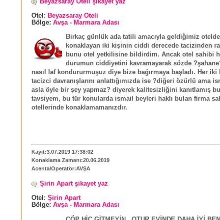
Beyazsaray Oteli şikayet yaz
Otel:
Beyazsaray Oteli
Bölge:
Avşa - Marmara Adası
Birkaç günlük ada tatili amacıyla geldiğimiz otelde
konaklayan iki kişinin ciddi derecede tacizinden r
bunu otel yetkilisine bildirdim. Ancak otel sahibi 
durumun ciddiyetini kavramayarak sözde ?şahane
nasıl laf kondururmuşuz diye bize bağırmaya başladı. Her iki 
tacizci davranışlarını anlattığımızda ise ?diğeri özürlü ama i
asla öyle bir şey yapmaz? diyerek kalitesizliğini kanıtlamış b
tavsiyem, bu tür konularda ismail beyleri haklı bulan firma sa
otellerinde konaklamamanızdır.
Kayıt:3.07.2019 17:38:02
Konaklama Zamanı:20.06.2019
Acenta/Operatör:AVŞA
Şirin Apart şikayet yaz
Otel:
Şirin Apart
Bölge:
Avşa - Marmara Adası
ÇÖP HİÇ GİTMEYİN , OTUR EVİNDE DAHA İYİ BEN