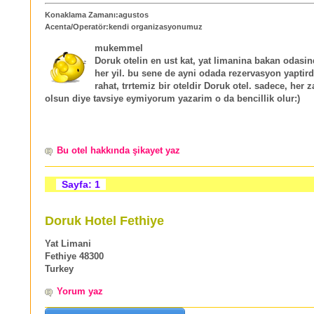
Konaklama Zamanı:agustos
Acenta/Operatör:kendi organizasyonumuz
mukemmel
Doruk otelin en ust kat, yat limanina bakan odasind
her yil. bu sene de ayni odada rezervasyon yaptird
rahat, trrtemiz bir oteldir Doruk otel. sadece, her 
olsun diye tavsiye eymiyorum yazarim o da bencillik olur:)
Bu otel hakkında şikayet yaz
Sayfa: 1
Doruk Hotel Fethiye
Yat Limani
Fethiye 48300
Turkey
Yorum yaz