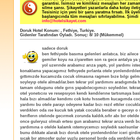
garantisi. İsimsiz ve kimliksiz mesajları her zama
silme şansı. Şikayetleri yazanlarla daha kolay ileti
Tesisiniz için yeni bir şans yaratma fırsatı. İlk üyel
başlangıcında tüm mesajları sıfırlayabilme. Şimdi 
info@hotelsikayet.com
Doruk Hotel
Konum:
,
Fethiye
,
Turkiye
.
Gidenler Tarafından Oyladı
. Sonuç:
8
/
10
(Mükemmel)
sadece doruk
ben fethiyede basıma gelenleri anlatıca. biz ailece 
gemiler koyu na ziyaretten son ra gece antalya ya y
yol uzerınde arabamız arıza yaptı, yol yardımı iste
konaklama yapacagımız fethıyede pırlanta otele yonlendırdıler
gıttımızde kucamızda cocuk olmasına ragmen bıze bılgı gelm
soyleyıp otele almadılar.ben tekrar yol yardımını aradıgımda 
tamam oldugunu otele gırıs yapabılecıgımızı soyledıler. tekrar
otel yonetıcısı ve resepsıyon kendı kendılerıne tartısmaya bas
hala bızı almadılar kendımı cok kotu hıssettım kucagımda co
yardımı bu otele parayı odeyene kadar bızı rezıl ettıler cocukl
verdıklerı oda ıse kucuk tek yatak cocukla beraber o geceyı o 
herıflerın otelınde gecırmek zorunda kaldık.sıfır abı bır oteld
once guleryuz olmalı ertesı gun arabamız tekrar arıza verdı bı
yardımına o otelde kalamk ıstemıycemızı soyledık saolsunlar
bunu dıkkate alarak bızı doruk otele yonlendırdıler iceri girdi
sıcak bır atmosfer guler yuzlu personel bırde oda verdılerkı d