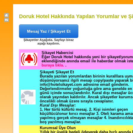
Doruk Hotel Hakkında Yapılan Yorumlar ve Şi
Mesaj Yaz / Şikayet Et
Şikayetler Aşağıda. Sayfayı biraz
aşağı kaydırın.
Şikayet Habercisi
Eğer Doruk Hotel hakkında yeni bir şikayet/yorum
eklendiğinde anında email ile haberdar olmak ist
buraya tıkla.
.
Şikayeti Şikayet Et
Burada yazılan yorumlardan birinin kuralllara uym
düşünüyorsanız ilgili mesajı copy/paste yaparak b
info@hotelsikayet.com adresine email gönderin.
Değerlendirmeler yoğunluğa göre ama genelde en f
günü içinde sonuçlandırılır. Kural dışı mesajlar üc
olarak yayından kaldırılır. Ancak şikayetler kurums
öncelikli olmak üzere sırayla cevaplanır.
Kural Dışı Mesajlar:
1. Her türlü küfürlü mesaj. 2. Kişi isimleri geçen
küçültücü/onur kırıcı mesajlar 3. Oteli karama ama
yapılmış gerçek olmayan mesajlar 4. İnandırıcılık
boş yazılmış mesajlar.
Kurumsal Üye Olun
Yıllık bir üyelik bedeli ödeyerek daha hızlı anında