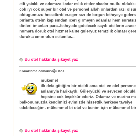
cift yataklı ve odamıza kadar eslık ettıler.okadar mutlu olduk
cok ıyı cok super bır otel ve personel allah onlardan razı ols
oldugumuzu hıssettırdıler.eger sızı de bırgun fethıyeye gıders
pırlanta otelın kapısından ıcerı gırmeyın adamlar hem surats
dinleri imanları para..fethıyede gıdelecek sayılı otellerın aras
numara doruk otel hızmet kalıte guleryuz temızlık olması ger
dorukta emın olun selamlar...
Bu otel hakkında şikayet yaz
Konaklama Zamanı:ağustos
mükemel
ilk defa gittiğim bir oteldi ama otel ve otel persone
anlamıyla harikaydı. Güleryüzlü ve sevecen oldukla
hepsine çok teşekkür ederiz. Odamız ve marina ma
balkonumuzda kendimizi evimizde hissettik.herkese tavsiye
edebileceğim. mükemmel bi otel ve benim için mükemmel bir t
Bu otel hakkında şikayet yaz