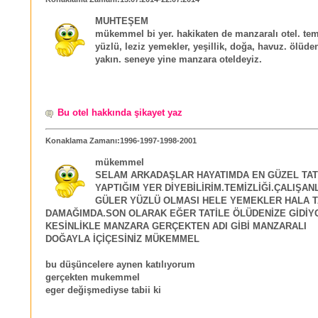
MUHTEŞEM
mükemmel bi yer. hakikaten de manzaralı otel. tem
yüzlü, leziz yemekler, yeşillik, doğa, havuz. ölüde
yakın. seneye yine manzara oteldeyiz.
Bu otel hakkında şikayet yaz
Konaklama Zamanı:1996-1997-1998-2001
mükemmel
SELAM ARKADAŞLAR HAYATIMDA EN GÜZEL TAT
YAPTIĞIM YER DİYEBİLİRİM.TEMİZLİĞİ.ÇALIŞAN
GÜLER YÜZLÜ OLMASI HELE YEMEKLER HALA T
DAMAĞIMDA.SON OLARAK EĞER TATİLE ÖLÜDENİZE GİDİY
KESİNLİKLE MANZARA GERÇEKTEN ADI GİBİ MANZARALI
DOĞAYLA İÇİÇESİNİZ MÜKEMMEL
bu düşüncelere aynen katılıyorum
gerçekten mukemmel
eger değişmediyse tabii ki