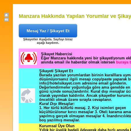
Manzara Hakkında Yapılan Yorumlar ve Şikay
Mesaj Yaz / Şikayet Et
Şikayetler Aşağıda. Sayfayı biraz
aşağı kaydırın.
Şikayet Habercisi
Eğer Manzara hakkında yeni bir şikayet/yorum ek
anında email ile haberdar olmak istersen
buraya t
Şikayeti Şikayet Et
Burada yazılan yorumlardan birinin kuralllara uym
düşünüyorsanız ilgili mesajı copy/paste yaparak b
info@hotelsikayet.com adresine email gönderin.
Değerlendirmeler yoğunluğa göre ama genelde en f
günü içinde sonuçlandırılır. Kural dışı mesajlar üc
olarak yayından kaldırılır. Ancak şikayetler kurums
öncelikli olmak üzere sırayla cevaplanır.
Kural Dışı Mesajlar:
1. Her türlü küfürlü mesaj. 2. Kişi isimleri geçen
küçültücü/onur kırıcı mesajlar 3. Oteli karama ama
yapılmış gerçek olmayan mesajlar 4. İnandırıcılık
boş yazılmış mesajlar.
Kurumsal Üye Olun
Yıllık bir üyelik bedeli ödeyerek daha hızlı anında