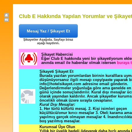
Club E Hakkında Yapılan Yorumlar ve Şikayet
Mesaj Yaz / Şikayet Et
Şikayetler Aşağıda. Sayfayı biraz
aşağı kaydırın.
Şikayet Habercisi
Eğer Club E hakkında yeni bir şikayet/yorum ekl
anında email ile haberdar olmak istersen
buraya t
Şikayeti Şikayet Et
Burada yazılan yorumlardan birinin kuralllara uym
düşünüyorsanız ilgili mesajı copy/paste yaparak b
info@hotelsikayet.com adresine email gönderin.
Değerlendirmeler yoğunluğa göre ama genelde en f
günü içinde sonuçlandırılır. Kural dışı mesajlar üc
olarak yayından kaldırılır. Ancak şikayetler kurums
öncelikli olmak üzere sırayla cevaplanır.
Kural Dışı Mesajlar:
1. Her türlü küfürlü mesaj. 2. Kişi isimleri geçen
küçültücü/onur kırıcı mesajlar 3. Oteli karama ama
yapılmış gerçek olmayan mesajlar 4. İnandırıcılık
boş yazılmış mesajlar.
Kurumsal Üye Olun
Yıllık bir üyelik bedeli ödeyerek daha hızlı anında