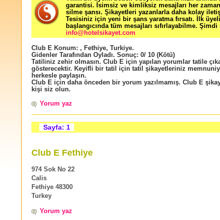
garantisi. İsimsiz ve kimliksiz mesajları her zama
silme şansı. Şikayetleri yazanlarla daha kolay ileti
Tesisiniz için yeni bir şans yaratma fırsatı. İlk üyel
başlangıcında tüm mesajları sıfırlayabilme. Şimdi 
info@hotelsikayet.com
Club E
Konum:
,
Fethiye
,
Turkiye
.
Gidenler Tarafından Oyladı
. Sonuç:
0
/
10
(Kötü)
Tatiliniz zehir olmasın. Club E için yapılan yorumlar tatile çık
gösterecektir. Keyifli bir tatil için tatil şikayetleriniz memnuniy
herkesle paylaşın.
Club E için daha önceden bir yorum yazılmamış. Club E şikay
kişi siz olun.
Yorum yaz
Sayfa: 1
Club E Fethiye
974 Sok No 22
Calis
Fethiye 48300
Turkey
Yorum yaz