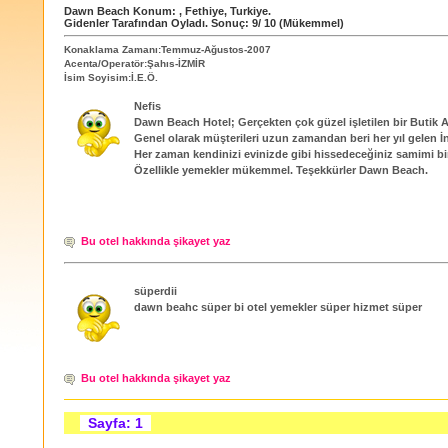
Dawn Beach
Konum:
,
Fethiye
,
Turkiye
.
Gidenler Tarafından Oyladı
. Sonuç:
9
/
10
(Mükemmel)
Konaklama Zamanı:Temmuz-Ağustos-2007
Acenta/Operatör:Şahıs-İZMİR
İsim Soyisim:İ.E.Ö.
Nefis
Dawn Beach Hotel; Gerçekten çok güzel işletilen bir Butik Ai
Genel olarak müşterileri uzun zamandan beri her yıl gelen İngi
Her zaman kendinizi evinizde gibi hissedeceğiniz samimi bi
Özellikle yemekler mükemmel. Teşekkürler Dawn Beach.
Bu otel hakkında şikayet yaz
süperdii
dawn beahc süper bi otel yemekler süper hizmet süper
Bu otel hakkında şikayet yaz
Sayfa: 1