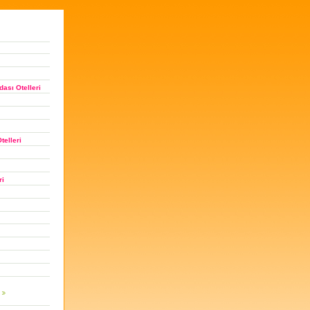
ası Otelleri
telleri
ri