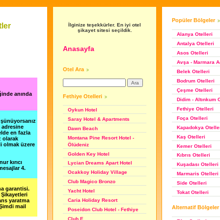
Popüler Bölgeler
ler
İlginize teşekkürler. En iyi otel
şikayet sitesi seçildik.
Alanya Otelleri
Antalya Otelleri
Anasayfa
Asos Otelleri
Avşa - Marmara Ad
Otel Ara
Belek Otelleri
Bodrum Otelleri
Çeşme Otelleri
ğinde anında
Fethiye Otelleri
Didim - Altınkum O
Fethiye Otelleri
Oykun Hotel
Foça Otelleri
Saray Hotel & Apartments
düşünüyorsanız
m adresine
Kapadokya Otelle
Dawn Beach
lde en fazla
Kaş Otelleri
Montana Pine Resort Hotel -
z olarak
li olmak üzere
Ölüdeniz
Kemer Otelleri
Golden Key Hotel
Kıbrıs Otelleri
nur kırıcı
Lycian Dreams Apart Hotel
Kuşadası Otelleri
esajlar 4.
Ocakkoy Holiday Village
Marmaris Otelleri
Club Magico Bronzo
Side Otelleri
a garantisi.
Yacht Hotel
Tokat Otelleri
Şikayetleri
şans yaratma
Caria Holiday Resort
 Şimdi mail
Alternatif Bölgeler
Poseidon Club Hotel - Fethiye
Club E