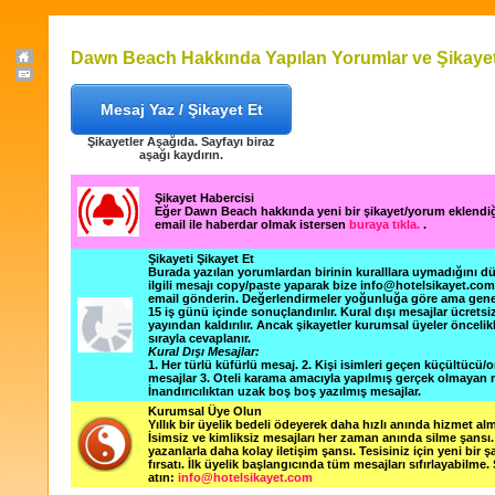
Dawn Beach Hakkında Yapılan Yorumlar ve Şikayet
Mesaj Yaz / Şikayet Et
Şikayetler Aşağıda. Sayfayı biraz
aşağı kaydırın.
Şikayet Habercisi
Eğer Dawn Beach hakkında yeni bir şikayet/yorum eklendi
email ile haberdar olmak istersen
buraya tıkla.
.
Şikayeti Şikayet Et
Burada yazılan yorumlardan birinin kuralllara uymadığını 
ilgili mesajı copy/paste yaparak bize info@hotelsikayet.co
email gönderin. Değerlendirmeler yoğunluğa göre ama gene
15 iş günü içinde sonuçlandırılır. Kural dışı mesajlar ücretsi
yayından kaldırılır. Ancak şikayetler kurumsal üyeler öncelik
sırayla cevaplanır.
Kural Dışı Mesajlar:
1. Her türlü küfürlü mesaj. 2. Kişi isimleri geçen küçültücü/o
mesajlar 3. Oteli karama amacıyla yapılmış gerçek olmayan m
İnandırıcılıktan uzak boş boş yazılmış mesajlar.
Kurumsal Üye Olun
Yıllık bir üyelik bedeli ödeyerek daha hızlı anında hizmet alm
İsimsiz ve kimliksiz mesajları her zaman anında silme şansı. 
yazanlarla daha kolay iletişim şansı. Tesisiniz için yeni bir 
fırsatı. İlk üyelik başlangıcında tüm mesajları sıfırlayabilme.
atın:
info@hotelsikayet.com