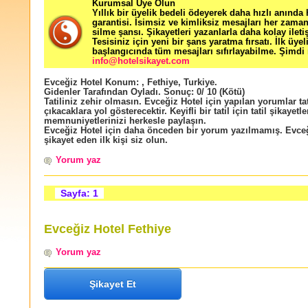
Kurumsal Üye Olun
Yıllık bir üyelik bedeli ödeyerek daha hızlı anında
garantisi. İsimsiz ve kimliksiz mesajları her zama
silme şansı. Şikayetleri yazanlarla daha kolay ileti
Tesisiniz için yeni bir şans yaratma fırsatı. İlk üyel
başlangıcında tüm mesajları sıfırlayabilme. Şimdi 
info@hotelsikayet.com
Evceğiz Hotel
Konum:
,
Fethiye
,
Turkiye
.
Gidenler Tarafından Oyladı
. Sonuç:
0
/
10
(Kötü)
Tatiliniz zehir olmasın. Evceğiz Hotel için yapılan yorumlar tat
çıkacaklara yol gösterecektir. Keyifli bir tatil için tatil şikayetle
memnuniyetlerinizi herkesle paylaşın.
Evceğiz Hotel için daha önceden bir yorum yazılmamış. Evceğ
şikayet eden ilk kişi siz olun.
Yorum yaz
Sayfa: 1
Evceğiz Hotel Fethiye
Yorum yaz
Şikayet Et