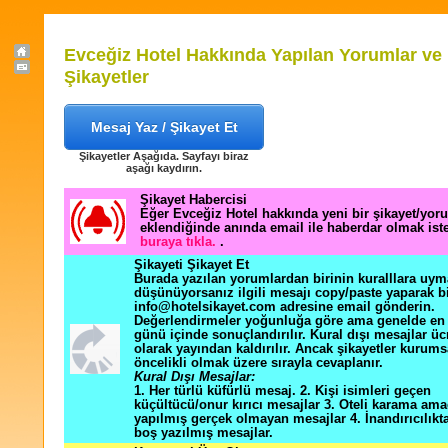
Evceğiz Hotel Hakkında Yapılan Yorumlar ve
Şikayetler
Mesaj Yaz / Şikayet Et
Şikayetler Aşağıda. Sayfayı biraz
aşağı kaydırın.
Şikayet Habercisi
Eğer Evceğiz Hotel hakkında yeni bir şikayet/yor
eklendiğinde anında email ile haberdar olmak ist
buraya tıkla.
.
Şikayeti Şikayet Et
Burada yazılan yorumlardan birinin kuralllara uym
düşünüyorsanız ilgili mesajı copy/paste yaparak b
info@hotelsikayet.com adresine email gönderin.
Değerlendirmeler yoğunluğa göre ama genelde en f
günü içinde sonuçlandırılır. Kural dışı mesajlar üc
olarak yayından kaldırılır. Ancak şikayetler kurums
öncelikli olmak üzere sırayla cevaplanır.
Kural Dışı Mesajlar:
1. Her türlü küfürlü mesaj. 2. Kişi isimleri geçen
küçültücü/onur kırıcı mesajlar 3. Oteli karama ama
yapılmış gerçek olmayan mesajlar 4. İnandırıcılık
boş yazılmış mesajlar.