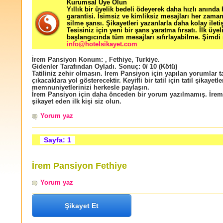
Kurumsal Üye Olun
Yıllık bir üyelik bedeli ödeyerek daha hızlı anında
garantisi. İsimsiz ve kimliksiz mesajları her zama
silme şansı. Şikayetleri yazanlarla daha kolay ileti
Tesisiniz için yeni bir şans yaratma fırsatı. İlk üyel
başlangıcında tüm mesajları sıfırlayabilme. Şimdi 
info@hotelsikayet.com
İrem Pansiyon
Konum:
,
Fethiye
,
Turkiye
.
Gidenler Tarafından Oyladı
. Sonuç:
0
/
10
(Kötü)
Tatiliniz zehir olmasın. İrem Pansiyon için yapılan yorumlar ta
çıkacaklara yol gösterecektir. Keyifli bir tatil için tatil şikayetle
memnuniyetlerinizi herkesle paylaşın.
İrem Pansiyon için daha önceden bir yorum yazılmamış. İre
şikayet eden ilk kişi siz olun.
Yorum yaz
Sayfa: 1
İrem Pansiyon Fethiye
Yorum yaz
Şikayet Et