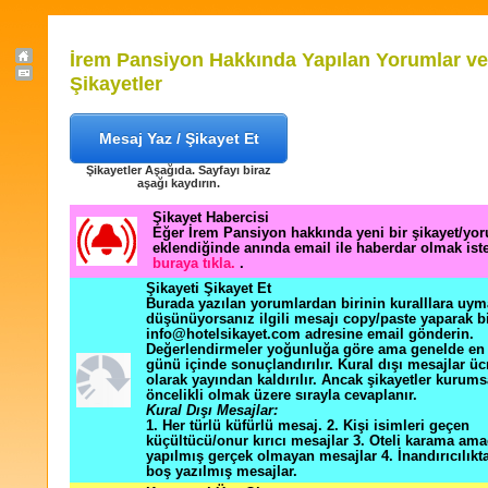
İrem Pansiyon Hakkında Yapılan Yorumlar ve
Şikayetler
Mesaj Yaz / Şikayet Et
Şikayetler Aşağıda. Sayfayı biraz
aşağı kaydırın.
Şikayet Habercisi
Eğer İrem Pansiyon hakkında yeni bir şikayet/yo
eklendiğinde anında email ile haberdar olmak ist
buraya tıkla.
.
Şikayeti Şikayet Et
Burada yazılan yorumlardan birinin kuralllara uym
düşünüyorsanız ilgili mesajı copy/paste yaparak b
info@hotelsikayet.com adresine email gönderin.
Değerlendirmeler yoğunluğa göre ama genelde en f
günü içinde sonuçlandırılır. Kural dışı mesajlar üc
olarak yayından kaldırılır. Ancak şikayetler kurums
öncelikli olmak üzere sırayla cevaplanır.
Kural Dışı Mesajlar:
1. Her türlü küfürlü mesaj. 2. Kişi isimleri geçen
küçültücü/onur kırıcı mesajlar 3. Oteli karama ama
yapılmış gerçek olmayan mesajlar 4. İnandırıcılık
boş yazılmış mesajlar.