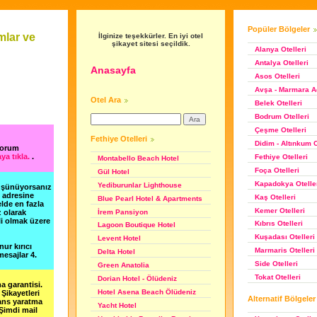
Popüler Bölgeler
mlar ve
İlginize teşekkürler. En iyi otel
şikayet sitesi seçildik.
Alanya Otelleri
Antalya Otelleri
Anasayfa
Asos Otelleri
Avşa - Marmara Ad
Otel Ara
Belek Otelleri
Bodrum Otelleri
Çeşme Otelleri
Fethiye Otelleri
Didim - Altınkum O
yorum
ya tıkla.
.
Fethiye Otelleri
Montabello Beach Hotel
Foça Otelleri
Gül Hotel
Kapadokya Otelle
Yediburunlar Lighthouse
düşünüyorsanız
m adresine
Kaş Otelleri
Blue Pearl Hotel & Apartments
lde en fazla
Kemer Otelleri
İrem Pansiyon
z olarak
li olmak üzere
Kıbrıs Otelleri
Lagoon Boutique Hotel
Kuşadası Otelleri
Levent Hotel
nur kırıcı
Marmaris Otelleri
Delta Hotel
esajlar 4.
Side Otelleri
Green Anatolia
Tokat Otelleri
Dorian Hotel - Ölüdeniz
a garantisi.
Hotel Asena Beach Ölüdeniz
Şikayetleri
Alternatif Bölgeler
şans yaratma
Yacht Hotel
 Şimdi mail