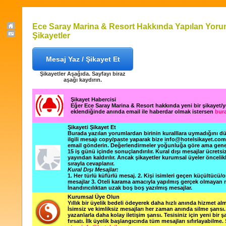
Ece Saray Marina & Resort Hakkında Yapılan Yoru
Şikayetler
Mesaj Yaz / Şikayet Et
Şikayetler Aşağıda. Sayfayı biraz
aşağı kaydırın.
Şikayet Habercisi
Eğer Ece Saray Marina & Resort hakkında yeni bir şikayet/
eklendiğinde anında email ile haberdar olmak istersen
bura
Şikayeti Şikayet Et
Burada yazılan yorumlardan birinin kuralllara uymadığını 
ilgili mesajı copy/paste yaparak bize info@hotelsikayet.co
email gönderin. Değerlendirmeler yoğunluğa göre ama gene
15 iş günü içinde sonuçlandırılır. Kural dışı mesajlar ücretsi
yayından kaldırılır. Ancak şikayetler kurumsal üyeler öncelik
sırayla cevaplanır.
Kural Dışı Mesajlar:
1. Her türlü küfürlü mesaj. 2. Kişi isimleri geçen küçültücü/o
mesajlar 3. Oteli karama amacıyla yapılmış gerçek olmayan m
İnandırıcılıktan uzak boş boş yazılmış mesajlar.
Kurumsal Üye Olun
Yıllık bir üyelik bedeli ödeyerek daha hızlı anında hizmet alm
İsimsiz ve kimliksiz mesajları her zaman anında silme şansı. 
yazanlarla daha kolay iletişim şansı. Tesisiniz için yeni bir 
fırsatı. İlk üyelik başlangıcında tüm mesajları sıfırlayabilme.