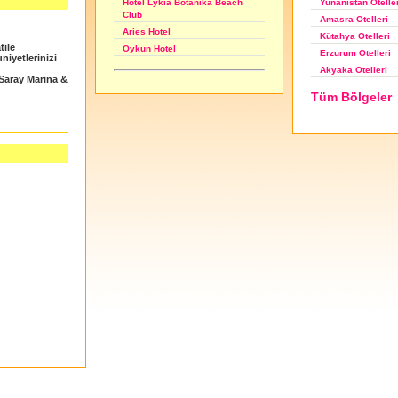
Yunanistan Otelle
Hotel Lykia Botanika Beach
Club
Amasra Otelleri
Aries Hotel
Kütahya Otelleri
tile
Oykun Hotel
Erzurum Otelleri
uniyetlerinizi
Akyaka Otelleri
Saray Marina &
Tüm Bölgeler