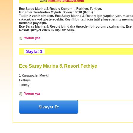
atın:
info@hotelsikayet.com
Ece Saray Marina & Resort
Konum:
,
Fethiye
,
Turkiye
.
Gidenler Tarafından Oyladı
. Sonuç:
0
/
10
(Kötü)
Tatiliniz zehir olmasın. Ece Saray Marina & Resort için yapılan yorumlar ta
çıkacaklara yol gösterecektir. Keyifli bir tatil için tatil şikayetleriniz memn
herkesle paylaşın.
Ece Saray Marina & Resort için daha önceden bir yorum yazılmamış. Ece 
Resort şikayet eden ilk kişi siz olun.
Yorum yaz
Sayfa: 1
Ece Saray Marina & Resort Fethiye
1 Karagozler Mevkii
Fethiye
Turkey
Yorum yaz
Şikayet Et