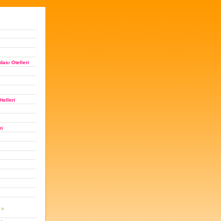
ası Otelleri
telleri
ri