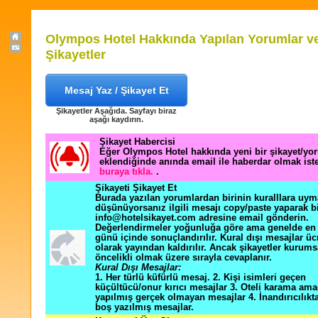
Olympos Hotel Hakkında Yapılan Yorumlar v
Şikayetler
Mesaj Yaz / Şikayet Et
Şikayetler Aşağıda. Sayfayı biraz
aşağı kaydırın.
Şikayet Habercisi
Eğer Olympos Hotel hakkında yeni bir şikayet/yo
eklendiğinde anında email ile haberdar olmak ist
buraya tıkla.
.
Şikayeti Şikayet Et
Burada yazılan yorumlardan birinin kuralllara uym
düşünüyorsanız ilgili mesajı copy/paste yaparak b
info@hotelsikayet.com adresine email gönderin.
Değerlendirmeler yoğunluğa göre ama genelde en f
günü içinde sonuçlandırılır. Kural dışı mesajlar üc
olarak yayından kaldırılır. Ancak şikayetler kurums
öncelikli olmak üzere sırayla cevaplanır.
Kural Dışı Mesajlar:
1. Her türlü küfürlü mesaj. 2. Kişi isimleri geçen
küçültücü/onur kırıcı mesajlar 3. Oteli karama ama
yapılmış gerçek olmayan mesajlar 4. İnandırıcılık
boş yazılmış mesajlar.