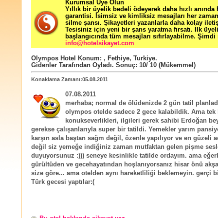
Kurumsal Üye Olun
Yıllık bir üyelik bedeli ödeyerek daha hızlı anında
garantisi. İsimsiz ve kimliksiz mesajları her zama
silme şansı. Şikayetleri yazanlarla daha kolay ileti
Tesisiniz için yeni bir şans yaratma fırsatı. İlk üyel
başlangıcında tüm mesajları sıfırlayabilme. Şimdi 
info@hotelsikayet.com
Olympos Hotel
Konum:
,
Fethiye
,
Turkiye
.
Gidenler Tarafından Oyladı
. Sonuç:
10
/
10
(Mükemmel)
Konaklama Zamanı:05.08.2011
07.08.2011
merhaba; normal de ölüdenizde 2 gün tatil planlad
olympos otelde sadece 2 gece kalabildik. Ama tek
konukseverlikleri, ilgileri gerek sahibi Erdoğan bey
gerekse çalışanlarıyla super bir tatildi. Yemekler yarım pans
karşın asla baştan sağm değil, özenle yapılıyor ve en güzeli a
değil siz yemeğe indiğiniz zaman mutfaktan gelen pişme sesl
duyuyorsunuz :))) seneye kesinlikle tatilde ordayım. ama eğer
gürültüden ve gecehayatından hoşlanıyorsanız hisar önü akş
size göre... ama otelden aynı hareketliliği beklemeyin. gerçi 
Türk gecesi yaptılar:(