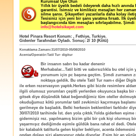
Kurumsal Üye Olun
Yıllık bir üyelik bedeli ödeyerek daha hızlı anında
garantisi. İsimsiz ve kimliksiz mesajları her zama
silme şansı. Şikayetleri yazanlarla daha kolay ileti
Tesisiniz için yeni bir şans yaratma fırsatı. İlk üyel
başlangıcında tüm mesajları sıfırlayabilme. Şimdi 
info@hotelsikayet.com
Hotel Pinara Resort
Konum:
,
Fethiye
,
Turkiye
.
Gidenler Tarafından Oyladı
. Sonuç:
2
/
10
(Kötü)
Konaklama Zamanı:31/07/2010-05/08/2010
Acenta/Operatör:Tatil Tur- digitur
Bir insanın sabrı bu kadar denenir
Merhabalar...Tatil bitti ve sabırsızlıkla bu otel içi
yorumum için pc başına geçtim. Şimdi zurnanın zır
noktaya geldik. Bu otele Tatil Tur nam-ı diğer Digitu
ile erken rezervasyon yaptık.Herkes gibi bizde resimlere aldan
ilgili olumsuz yorumları çeşitli yerlerden okuyunca başka bir
gitsek diye düşündük fakat beğendiğimiz tüm oteller dolmuş
okuduğumuz kötü yorumlar tatil zevkimizi kaçırmaya başlam
gerilmeye de başladık. Belki herkesin beklentileri farklıdır diy
30/07/2010 tarihinde İst. den yola çıktık.Yolda giderken eşime 
gidermişiz rez. yapılmamış bizim gibi bir çok kişi olurmuş bi
yaşarmışız dediğimde eşimle güldük bana rahat ol dedi. Otele
bir kalabalık tatilturla gelen kişiler bekliyor, acenta ödemesin
ondan dolayı sizi alamıyoruz otele diyorlar .Eşim bir an yüz