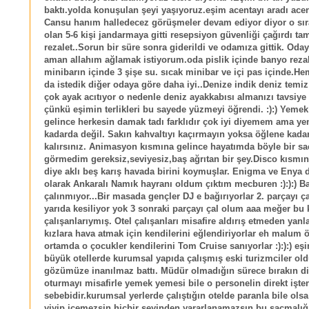
baktı.yolda konuşulan şeyi yaşıyoruz.eşim acentayı aradı ace
Cansu hanım halledecez görüşmeler devam ediyor diyor o sı
olan 5-6 kişi jandarmaya gitti resepsiyon güvenliği çağırdı ta
rezalet..Sorun bir süre sonra giderildi ve odamıza gittik. Oday
aman allahım ağlamak istiyorum.oda pislik içinde banyo reza
minibarın içinde 3 şişe su. sıcak minibar ve içi pas içinde.H
da istedik diğer odaya göre daha iyi..Denize indik deniz temiz
çok ayak acıtıyor o nedenle deniz ayakkabısı almanızı tavsiye
çünkü eşimin terlikleri bu sayede yüzmeyi öğrendi. :):) Yeme
gelince herkesin damak tadı farklıdır çok iyi diyemem ama y
kadarda değil. Sakın kahvaltıyı kaçırmayın yoksa öğlene kada
kalırsınız. Animasyon kısmına gelince hayatımda böyle bir s
görmedim gereksiz,seviyesiz,baş ağrıtan bir şey.Disco kısmın
diye aklı beş karış havada birini koymuşlar. Enigma ve Enya d
olarak Ankaralı Namık hayranı oldum çıktım mecburen :):):) Ba
çalınmıyor...Bir masada gençler DJ e bağırıyorlar 2. parçayı ç
yarıda kesiliyor yok 3 sonraki parçayı çal olum aaa meğer bu k
çalışanlarıymış. Otel çalışanları misafire aldırış etmeden yanl
kızlara hava atmak için kendilerini eğlendiriyorlar eh malum ö
ortamda o çocukler kendilerini Tom Cruise sanıyorlar :):):) e
büyük otellerde kurumsal yapıda çalışmış eski turizmciler 
gözümüze inanılmaz battı. Müdür olmadığın sürece bırakın d
oturmayı misafirle yemek yemesi bile o personelin direkt işte
sebebidir.kurumsal yerlerde çalıştığın otelde paranla bile olsa
yiyip içemezsin hiçbir şeyinden yararlanamazsın.bu saçmalığı