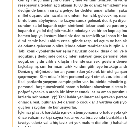
çamaşır suyu almıştım o süre içinde kendim temizledim wc y
resepsiyona telefon açtı akşam 18:00 de odamız temizlenmem
dediğinde tamam sırayla geliyorlar dediler aman allahım şak
millet duşunu alır hazırlanır dinlenir temizlik gelecekmiş nası
birde bunu söyleyince ne kızıyorsunuz gelecek dedik ya diye
suratımıza tel kapandı eşim sinirlendi tekrar aradı ve pardon y
kapandı diye laf değiştirme..biz odadayız ve bir an kapı açıl
hemen kapıya koştum kimsiniz dedim temizlik ya insan bir ka
dimi. temiz havlu aldım ertesi günde resp. tel açtım ve ben a
de odama gelecem o süre içinde odam temizlensin bugün 4. 
Tabi komik yönleride var eşim havuzun ordaki duşa girdi ve 
soğukmuş dediğinde orda çimleri sulayan genç personel ols
soğuk su iyidir cildi sıkılaştırır hemde sizi sexi gösterir deme
laçkalaşmış sinirlerimizin artık kendini gülmeye bıraktığı andı
Denize girdiğinizde her an yanınızdan yüzerek bir otel çalışa
şaşırmayın. Kim misafir kim personel ayırt etmek zor. birde ot
ilkel şartlarda yaşayan campingciler var. bu otelde misafirin g
personeli hoş tutacaksınki paranın hakkını alacaksın sistem b
pofpoflayacaksın arada bir hizmet etmek lazım aman yorulm
kızlarla sohbetten :):):) Tabi hakkı yenilmemesi gereken perso
onlarda rest. bulunan 3-4 garson o çocuklar 3 vardiya çalışıy
güçleri saygıları ile konuşuyorlar.
İçkinizi plastik bardakta içmek istemiyorsanız o halde yola ç
önce valizinize kişi sayısı kadar votka,bira ve rakı bardakları
tavsiye ederiz valla hiç tavizleri yok malum disiplin :) hahaha