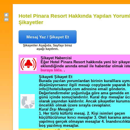
Hotel Pinara Resort Hakkında Yapılan Yoruml
Şikayetler
Mesaj Yaz / Şikayet Et
Şikayetler Aşağıda. Sayfayı biraz
aşağı kaydırın.
Şikayet Habercisi
Eğer Hotel Pinara Resort hakkında yeni bir şikay
eklendiğinde anında email ile haberdar olmak ist
buraya tıkla.
.
Şikayeti Şikayet Et
Burada yazılan yorumlardan birinin kuralllara uym
düşünüyorsanız ilgili mesajı copy/paste yaparak b
info@hotelsikayet.com adresine email gönderin.
Değerlendirmeler yoğunluğa göre ama genelde en f
günü içinde sonuçlandırılır. Kural dışı mesajlar üc
olarak yayından kaldırılır. Ancak şikayetler kurums
öncelikli olmak üzere sırayla cevaplanır.
Kural Dışı Mesajlar:
1. Her türlü küfürlü mesaj. 2. Kişi isimleri geçen
küçültücü/onur kırıcı mesajlar 3. Oteli karama ama
yapılmış gerçek olmayan mesajlar 4. İnandırıcılık
boş yazılmış mesajlar.