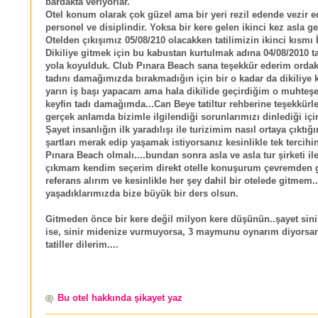
bardakta veriyorlar.
Otel konum olarak çok güzel ama bir yeri rezil edende vezir 
personel ve disiplindir. Yoksa bir kere gelen ikinci kez asla g
Otelden çıkışımız 05/08/210 olacakken tatilimizin ikinci kısmı 
Dikiliye gitmek için bu kabustan kurtulmak adına 04/08/2010 ta
yola koyulduk. Club Pınara Beach sana teşekkür ederim ordaki 
tadını damağımızda bırakmadığın için bir o kadar da dikiliye 
yarın iş başı yapacam ama hala dikilide geçirdiğim o muhte
keyfin tadı damağımda...Can Beye tatiltur rehberine teşekkürle
gerçek anlamda bizimle ilgilendiği sorunlarımızı dinlediği içi
Şayet insanlığın ilk yaradılışı ile turizimim nasıl ortaya çıktığı
şartları merak edip yaşamak istiyorsanız kesinlikle tek tercihi
Pınara Beach olmalı....bundan sonra asla ve asla tur şirketi ile 
çıkmam kendim seçerim direkt otelle konuşurum çevremden 
referans alırım ve kesinlikle her şey dahil bir otelede gitmem.
yaşadıklarımızda bize büyük bir ders olsun.
Gitmeden önce bir kere değil milyon kere düşünün..şayet sini
ise, sinir midenize vurmuyorsa, 3 maymunu oynarım diyorsanı
tatiller dilerim....
Bu otel hakkında şikayet yaz