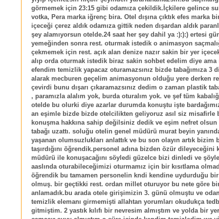
görmemek için 23:15 gibi odamıza çekildik.İçkilere gelince su
votka, Pera marka iğrenç bira. Otel dışına çıktık efes marka bir
içeceği çerez aldık odamıza gittik neden dışardan aldık paranl
şey alamıyorsun otelde.24 saat her şey dahil ya :):):) ertesi g
yemeğinden sonra rest. oturmak istedik o animasyon saçmalı
çekmemek için rest. açık alan denize nazır sakin bir yer içece
alıp orda oturmak istedik biraz sakin sohbet edelim diye ama
efendim temizlik yapacaz oturamazsınız bizde tabağımıza 3 d
alarak mecburen geçelim animasyonun olduğu yere derken rest
çevirdi bunu dışarı çıkaramazsınız dedim o zaman plastik tab
, paramızla alalım yok, burda oturalım yok. ve şef tüm kabalığ
otelde bu olurki diye azarlar durumda konuştu işte bardağımız
an eşimle bizde bizde otelcilikten geliyoruz asıl siz misafirle 
konuşma hakkına sahip değilsiniz dedik ve eşim nefret olsun
tabağı uzattı. soluğu otelin genel müdürü murat beyin yanınd
yaşanan olumsuzlukları anlattık ve bu son olayın artık bizim 
taşırdığını öğrendik.personel adına bizden özür dileyeceğini 
müdürü ile konuşacağını söyledi güzelce bizi dinledi ve şöylek
aaslında oturabileceğimizi oturmamız için bir kısıtlama olma
öğrendik bu tamamen personelin kndi kendine uydurduğu bi
olmuş. bir geçtikki rest. ordan millet oturuyor bu nete göre bi
anlamadık.bu arada otele girişimizin 3. günü olmuştu ve odam
temizlik elemanı girmemişti allahtan yorumları okudukça tedbi
gitmiştim. 2 yastık kılıfı bir nevresim almıştım ve yolda bir y