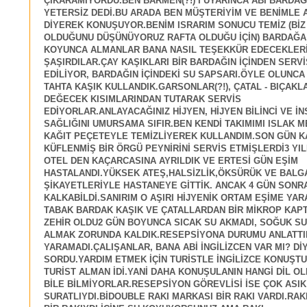
ÇIKARAMIYORDU.BEN BARMEN(?!) İ UYARINCA ABİ BARDAĞ
YETERSİZ DEDİ.BU ARADA BEN MÜŞTERİYİM VE BENİMLE 
DİYEREK KONUŞUYOR.BENİM ISRARIM SONUCU TEMİZ (BİZ
OLDUĞUNU DÜŞÜNÜYORUZ RAFTA OLDUĞU İÇİN) BARDAĞA
KOYUNCA ALMANLAR BANA NASIL TEŞEKKÜR EDECEKLERİ
ŞAŞIRDILAR.ÇAY KAŞIKLARI BİR BARDAĞIN İÇİNDEN SERVİ
EDİLİYOR, BARDAĞIN İÇİNDEKİ SU SAPSARI.ÖYLE OLUNCA 
TAHTA KAŞIK KULLANDIK.GARSONLAR(?!), ÇATAL - BIÇAKL
DEĞECEK KISIMLARINDAN TUTARAK SERVİS
EDİYORLAR.ANLAYACAĞINIZ HİJYEN, HİJYEN BİLİNCİ VE İ
SAĞLIĞINI UMURSAMA SIFIR.BEN KENDİ TAKIMIMI ISLAK M
KAĞIT PEÇETEYLE TEMİZLİYEREK KULLANDIM.SON GÜN K
KÜFLENMİŞ BİR ÖRGÜ PEYNİRİNİ SERVİS ETMİŞLERDİ3 YIL
OTEL DEN KAÇARCASINA AYRILDIK VE ERTESİ GÜN EŞİM
HASTALANDI.YÜKSEK ATEŞ,HALSİZLİK,ÖKSÜRÜK VE BALG
ŞİKAYETLERİYLE HASTANEYE GİTTİK. ANCAK 4 GÜN SONR
KALKABİLDİ.SANIRIM O AŞIRI HİJYENİK ORTAM EŞİME YAR
TABAK BARDAK KAŞIK VE ÇATALLARDAN BİR MİKROP KAPTI
ZEHİR OLDU2 GÜN BOYUNCA SICAK SU AKMADI, SOĞUK SU
ALMAK ZORUNDA KALDIK.RESEPSİYONA DURUMU ANLATTI
YARAMADI.ÇALIŞANLAR, BANA ABİ İNGİLİZCEN VAR MI? Dİ
SORDU.YARDIM ETMEK İÇİN TURİSTLE İNGİLİZCE KONUŞT
TURİST ALMAN İDİ.YANİ DAHA KONUŞULANIN HANGİ DİL O
BİLE BİLMİYORLAR.RESEPSİYON GÖREVLİSİ İSE ÇOK ASIK
SURATLIYDI.BİDOUBLE RAKI MARKASI BİR RAKI VARDI.RAK