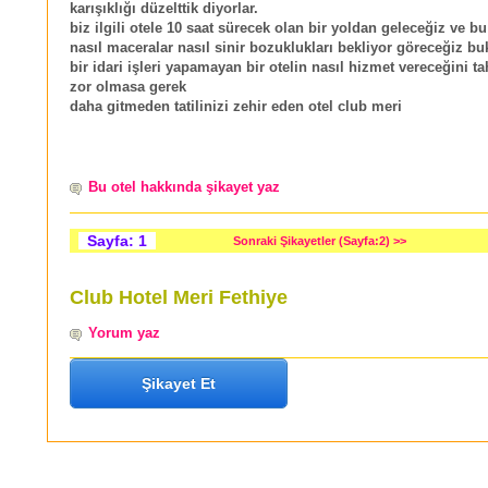
karışıklığı düzelttik diyorlar.
biz ilgili otele 10 saat sürecek olan bir yoldan geleceğiz ve bu
nasıl maceralar nasıl sinir bozuklukları bekliyor göreceğiz bu
bir idari işleri yapamayan bir otelin nasıl hizmet vereceğini 
zor olmasa gerek
daha gitmeden tatilinizi zehir eden otel club meri
Bu otel hakkında şikayet yaz
Sayfa: 1
Sonraki Şikayetler (Sayfa:2) >>
Club Hotel Meri Fethiye
Yorum yaz
Şikayet Et