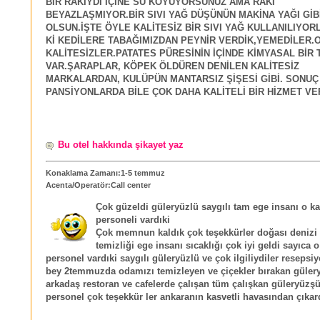
BİR RAKIYDI İÇİNE SU KOYUYORSUNUZ AMA RAKI
BEYAZLAŞMIYOR.BİR SIVI YAĞ DÜŞÜNÜN MAKİNA YAĞI GİB
OLSUN.İŞTE ÖYLE KALİTESİZ BİR SIVI YAĞ KULLANILIYO
Kİ KEDİLERE TABAĞIMIZDAN PEYNİR VERDİK,YEMEDİLER.
KALİTESİZLER.PATATES PÜRESİNİN İÇİNDE KİMYASAL BİR 
VAR.ŞARAPLAR, KÖPEK ÖLDÜREN DENİLEN KALİTESİZ
MARKALARDAN, KULÜPÜN MANTARSIZ ŞİŞESİ GİBİ. SONU
PANSİYONLARDA BİLE ÇOK DAHA KALİTELİ BİR HİZMET VER
Bu otel hakkında şikayet yaz
Konaklama Zamanı:1-5 temmuz
Acenta/Operatör:Call center
Çok güzeldi güleryüzlü saygılı tam ege insanı o k
personeli vardıki
Çok memnun kaldık çok teşekkürler doğası denizi
temizliği ege insanı sıcaklığı çok iyi geldi sayıca 
personel vardıki saygılı güleryüzlü ve çok ilgiliydiler reseps
bey 2temmuzda odamızı temizleyen ve çiçekler bırakan güle
arkadaş restoran ve cafelerde çalışan tüm çalışkan güleryüzş
personel çok teşekkür ler ankaranın kasvetli havasından çıkard