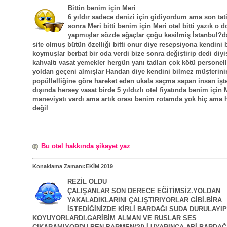
Bittin benim için Meri
6 yıldır sadece denizi için gidiyordum ama son ta
sonra Meri bitti benim için Meri otel bitti yazık o d
yapmışlar sözde ağaçlar çoğu kesilmiş İstanbul?da
site olmuş bütün özelliği bitti onur diye resepsiyona kendini 
koymuşlar berbat bir oda verdi bize sonra değiştirip dedi diyi
kahvaltı vasat yemekler hergün yanı tadları çok kötü personell
yoldan geçeni almışlar Handan diye kendini bilmez müşterini
popüllelliğine göre hareket eden ukala saçma sapan insan işt
dışında hersey vasat birde 5 yıldızlı otel fiyatında benim için 
maneviyatı vardı ama artık orası benim rotamda yok hiç ama h
değil
Bu otel hakkında şikayet yaz
Konaklama Zamanı:EKİM 2019
REZİL OLDU
ÇALIŞANLAR SON DERECE EĞİTİMSİZ.YOLDAN
YAKALADIKLARINI ÇALIŞTIRIYORLAR GİBİ.BİRA
İSTEDİĞİNİZDE KİRLİ BARDAĞI SUDA DURULAYIP
KOYUYORLARDI.GARİBİM ALMAN VE RUSLAR SES