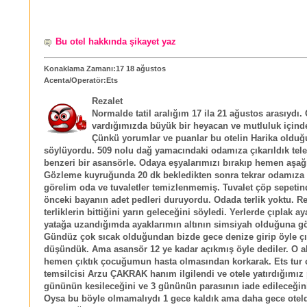
Bu otel hakkında şikayet yaz
Konaklama Zamanı:17 18 ağustos
Acenta/Operatör:Ets
Rezalet
Normalde tatil aralığım 17 ila 21 ağustos arasıydı. 
vardığımızda büyük bir heyacan ve mutluluk içind
Çünkü yorumlar ve puanlar bu otelin Harika oldu
söylüyordu. 509 nolu dağ yamacındaki odamıza çıkarıldık tele
benzeri bir asansörle. Odaya eşyalarımızı bırakıp hemen aşağı
Gözleme kuyruğunda 20 dk bekledikten sonra tekrar odamıza ç
görelim oda ve tuvaletler temizlenmemiş. Tuvalet çöp sepeti
önceki bayanın adet pedleri duruyordu. Odada terlik yoktu. R
terliklerin bittiğini yarın geleceğini söyledi. Yerlerde çıplak a
yatağa uzandığımda ayaklarımın altının simsiyah olduğuna g
Gündüz çok sıcak olduğundan bizde gece denize girip öyle çı
düşündük. Ama asansör 12 ye kadar açıkmış öyle dediler. O a
hemen çıktık çocuğumun hasta olmasından korkarak. Ets tur 
temsilcisi Arzu ÇAKRAK hanım ilgilendi ve otele yatırdığımız
gününün kesileceğini ve 3 gününün parasının iade edileceğini
Oysa bu böyle olmamalıydı 1 gece kaldık ama daha gece otel