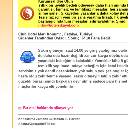
Kurumsal Üye Olun
Yıllık bir üyelik bedeli ödeyerek daha hızlı anında
garantisi. İsimsiz ve kimliksiz mesajları her zama
silme şansı. Şikayetleri yazanlarla daha kolay ileti
Tesisiniz için yeni bir şans yaratma fırsatı. İlk üyel
başlangıcında tüm mesajları sıfırlayabilme. Şimdi 
info@hotelsikayet.com
Club Hotel Meri
Konum:
,
Fethiye
,
Turkiye
.
Gidenler Tarafından Oyladı
. Sonuç:
6
/
10
Fena Değil
Sakın gitmeyin saat 14:00 ye giriş yaptığımız otele
de daha oda hazir değildi zar zor kavga dövüş oda
yaşındaki bebeğimle kalakaldik.Yemekler kötü 5 
temizlik yapılmadı odaya bebeğim için ketal istedi
servisimiz yok dendi dezenfekten yok sabun yok şezlonglar iç
hasta oldu zehirlenme yaşandı sakın gitmeyin tatilin zehir etti
güzeldi burası şimdi başkaları devr almış sadece para hizmet 
müşteriler kavga etti yönetimle
Bu otel hakkında şikayet yaz
Konaklama Zamanı:13 Haziran 19 Haziran
Acenta/Operatör:ETS tur