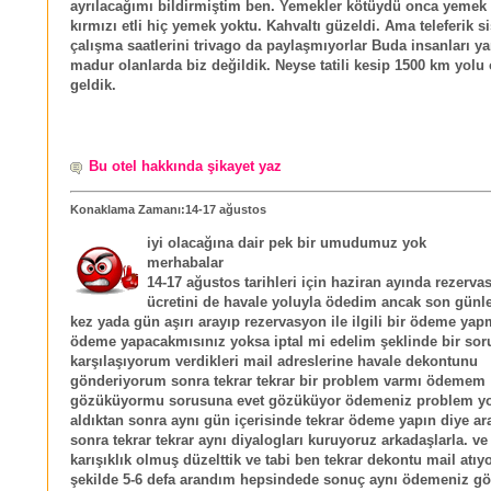
ayrılacağımı bildirmiştim ben. Yemekler kötüydü onca yemek
kırmızı etli hiç yemek yoktu. Kahvaltı güzeldi. Ama teleferik s
çalışma saatlerini trivago da paylaşmıyorlar Buda insanları yan
madur olanlarda biz değildik. Neyse tatili kesip 1500 km yolu 
geldik.
Bu otel hakkında şikayet yaz
Konaklama Zamanı:14-17 ağustos
iyi olacağına dair pek bir umudumuz yok
merhabalar
14-17 ağustos tarihleri için haziran ayında rezerv
ücretini de havale yoluyla ödedim ancak son günl
kez yada gün aşırı arayıp rezervasyon ile ilgili bir ödeme ya
ödeme yapacakmısınız yoksa iptal mi edelim şeklinde bir sor
karşılaşıyorum verdikleri mail adreslerine havale dekontunu
gönderiyorum sonra tekrar tekrar bir problem varmı ödemem
gözüküyormu sorusuna evet gözüküyor ödemeniz problem yo
aldıktan sonra aynı gün içerisinde tekrar ödeme yapın diye a
sonra tekrar tekrar aynı diyalogları kuruyoruz arkadaşlarla. ve
karışıklık olmuş düzelttik ve tabi ben tekrar dekontu mail atı
şekilde 5-6 defa arandım hepsindede sonuç aynı ödemeniz g