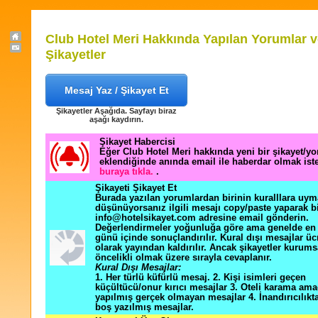
Club Hotel Meri Hakkında Yapılan Yorumlar 
Şikayetler
Mesaj Yaz / Şikayet Et
Şikayetler Aşağıda. Sayfayı biraz
aşağı kaydırın.
Şikayet Habercisi
Eğer Club Hotel Meri hakkında yeni bir şikayet/y
eklendiğinde anında email ile haberdar olmak ist
buraya tıkla.
.
Şikayeti Şikayet Et
Burada yazılan yorumlardan birinin kuralllara uym
düşünüyorsanız ilgili mesajı copy/paste yaparak b
info@hotelsikayet.com adresine email gönderin.
Değerlendirmeler yoğunluğa göre ama genelde en f
günü içinde sonuçlandırılır. Kural dışı mesajlar üc
olarak yayından kaldırılır. Ancak şikayetler kurums
öncelikli olmak üzere sırayla cevaplanır.
Kural Dışı Mesajlar:
1. Her türlü küfürlü mesaj. 2. Kişi isimleri geçen
küçültücü/onur kırıcı mesajlar 3. Oteli karama ama
yapılmış gerçek olmayan mesajlar 4. İnandırıcılık
boş yazılmış mesajlar.