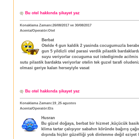
Bu otel hakkında şikayet yaz
Konaklama Zamanı:26/08/2017 ve 30/08/2017
Acenta/Operatör:Otel
Berbat
Otelde 4 gun kaldik 2 yasinda cocugumuzla berabe
gun 5 yildizli otel parasi verdik pilastik bardaklar
suyu veriyorlar cocuguma sut istedigimde acilmis
sutu pilastik bardakta veriyorlar otelin tek guzel tarafi oluden
olmasi geriye kalan herseyiyle vasat
Bu otel hakkında şikayet yaz
Konaklama Zamanı:19_25 agustos
Acenta/Operatör:Ets
Husran
Bu güzel doğaya, berbat bir hizmet ,küçücük basik
klima tartar çalışıyor sabahın köründe bağırış çağı
dışında hiçbir güzelliği yok dinlenme değil eziyet