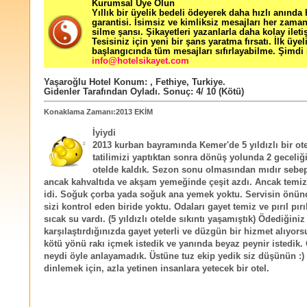
Kurumsal Üye Olun
Yıllık bir üyelik bedeli ödeyerek daha hızlı anında
garantisi. İsimsiz ve kimliksiz mesajları her zama
silme şansı. Şikayetleri yazanlarla daha kolay ileti
Tesisiniz için yeni bir şans yaratma fırsatı. İlk üyel
başlangıcında tüm mesajları sıfırlayabilme. Şimdi 
info@hotelsikayet.com
Yaşaroğlu Hotel
Konum:
,
Fethiye
,
Turkiye
.
Gidenler Tarafından Oyladı
. Sonuç:
4
/
10
(Kötü)
Konaklama Zamanı:2013 EKİM
İyiydi
2013 kurban bayramında Kemer'de 5 yıldızlı bir ot
tatilimizi yaptıktan sonra dönüş yolunda 2 geceliğ
otelde kaldık. Sezon sonu olmasından mıdır seb
ancak kahvaltıda ve akşam yemeğinde çeşit azdı. Ancak temiz 
idi. Soğuk çorba yada soğuk ana yemek yoktu. Servisin önün
sizi kontrol eden biride yoktu. Odaları gayet temiz ve pırıl pırıl
sıcak su vardı. (5 yıldızlı otelde sıkıntı yaşamıştık) Ödediğiniz
karşılaştırdığınızda gayet yeterli ve düzgün bir hizmet alıyor
kötü yönü rakı içmek istedik ve yanında beyaz peynir istedik.
neydi öyle anlayamadık. Üstüne tuz ekip yedik siz düşünün :)
dinlemek için, azla yetinen insanlara yetecek bir otel.