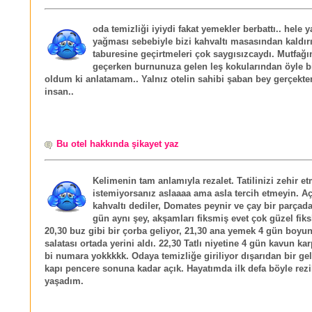
oda temizliği iyiydi fakat yemekler berbattı.. hele
yağması sebebiyle bizi kahvaltı masasından kaldır
taburesine geçirtmeleri çok saygısızcaydı. Mutfağ
geçerken burnunuza gelen leş kokularından öyle bi
oldum ki anlatamam.. Yalnız otelin sahibi şaban bey gerçekten
insan..
Bu otel hakkında şikayet yaz
Kelimenin tam anlamıyla rezalet. Tatilinizi zehir e
istemiyorsanız aslaaaa ama asla tercih etmeyin. Aç
kahvaltı dediler, Domates peynir ve çay bir parçad
gün aynı şey, akşamları fiksmiş evet çok güzel fiks
20,30 buz gibi bir çorba geliyor, 21,30 ana yemek 4 gün boy
salatası ortada yerini aldı. 22,30 Tatlı niyetine 4 gün kavun k
bi numara yokkkkk. Odaya temizliğe giriliyor dışarıdan bir ge
kapı pencere sonuna kadar açık. Hayatımda ilk defa böyle rezil
yaşadım.