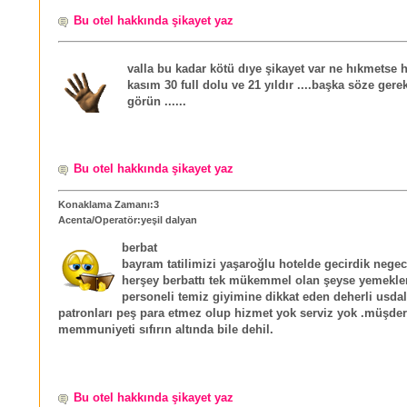
Bu otel hakkında şikayet yaz
valla bu kadar kötü dıye şikayet var ne hıkmetse 
kasım 30 full dolu ve 21 yıldır ....başka söze gere
görün ......
Bu otel hakkında şikayet yaz
Konaklama Zamanı:3
Acenta/Operatör:yeşil dalyan
berbat
bayram tatilimizi yaşaroğlu hotelde gecirdik neg
herşey berbattı tek mükemmel olan şeyse yemekle
personeli temiz giyimine dikkat eden deherli usda
patronları peş para etmez olup hizmet yok serviz yok .müşder
memmuniyeti sıfırın altında bile dehil.
Bu otel hakkında şikayet yaz