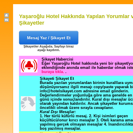
Yaşaroğlu Hotel Hakkında Yapılan Yorumlar 
Şikayetler
Mesaj Yaz / Şikayet Et
Şikayetler Aşağıda. Sayfayı biraz
aşağı kaydırın.
Şikayet Habercisi
Eğer Yaşaroğlu Hotel hakkında yeni bir şikayet/y
eklendiğinde anında email ile haberdar olmak ist
buraya tıkla.
.
Şikayeti Şikayet Et
Burada yazılan yorumlardan birinin kuralllara uym
düşünüyorsanız ilgili mesajı copy/paste yaparak b
info@hotelsikayet.com adresine email gönderin.
Değerlendirmeler yoğunluğa göre ama genelde en f
günü içinde sonuçlandırılır. Kural dışı mesajlar üc
olarak yayından kaldırılır. Ancak şikayetler kurums
öncelikli olmak üzere sırayla cevaplanır.
Kural Dışı Mesajlar:
1. Her türlü küfürlü mesaj. 2. Kişi isimleri geçen
küçültücü/onur kırıcı mesajlar 3. Oteli karama ama
yapılmış gerçek olmayan mesajlar 4. İnandırıcılık
boş yazılmış mesajlar.