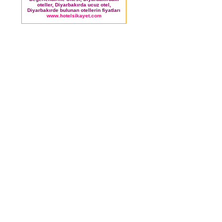
oteller, Diyarbakırda ucuz otel,
Diyarbakırde bulunan otellerin fiyatları
www.hotelsikayet.com