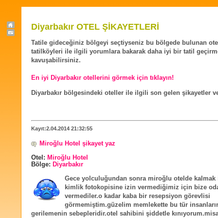
Diyarbakır OTEL ŞİKAYETLERİ
Tatile gideceğiniz bölgeyi seçtiyseniz bu bölgede bulunan ote
tatilköyleri ile ilgili yorumlara bakarak daha iyi bir tatil geçir
kavuşabilirsiniz.
En iyi Diyarbakır otellerini görmek için tıklayın!
Diyarbakır bölgesindeki oteller ile ilgili son gelen şikayetler 
Kayıt:2.04.2014 21:32:55
Miroğlu Hotel şikayet yaz
Otel:
Miroğlu Hotel
Bölge:
Diyarbakır
Gece yolculuğundan sonra miroğlu otelde kalmak 
kimlik fotokopisine izin vermediğimiz için bize od
vermediler.o kadar kaba bir resepsiyon görevlisi
görmemiştim.güzelim memlekette bu tür insanları
gerilemenin sebepleridir.otel sahibini şiddetle kınıyorum.misa