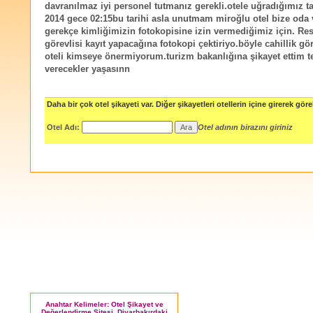
davranılmaz iyi personel tutmanız gerekli.otele uğradığımız ta
2014 gece 02:15bu tarihi asla unutmam miroğlu otel bize oda
gerekçe kimliğimizin fotokopisine izin vermediğimiz için. Re
görevlisi kayıt yapacağına fotokopi çektiriyo.böyle cahillik 
oteli kimseye önermiyorum.turizm bakanlığına şikayet ettim t
verecekler yaşasınn
Daha bir çok otel şikayeti var. Diğer şikayetleri otellerin içine girerek göreb
Otel Adı:
Otel adının birazını giriniz
Anahtar Kelimeler: Otel Şikayet ve
Değerlendirme Sitesi, Diyarbakırdaki