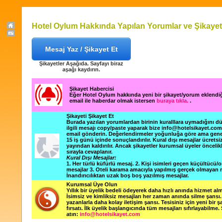
Hotel Oylum Hakkında Yapılan Yorumlar ve Şikayet
Mesaj Yaz / Şikayet Et
Şikayetler Aşağıda. Sayfayı biraz
aşağı kaydırın.
Şikayet Habercisi
Eğer Hotel Oylum hakkında yeni bir şikayet/yorum eklendi
email ile haberdar olmak istersen
buraya tıkla.
.
Şikayeti Şikayet Et
Burada yazılan yorumlardan birinin kuralllara uymadığını 
ilgili mesajı copy/paste yaparak bize info@hotelsikayet.co
email gönderin. Değerlendirmeler yoğunluğa göre ama gene
15 iş günü içinde sonuçlandırılır. Kural dışı mesajlar ücretsi
yayından kaldırılır. Ancak şikayetler kurumsal üyeler öncelik
sırayla cevaplanır.
Kural Dışı Mesajlar:
1. Her türlü küfürlü mesaj. 2. Kişi isimleri geçen küçültücü/o
mesajlar 3. Oteli karama amacıyla yapılmış gerçek olmayan m
İnandırıcılıktan uzak boş boş yazılmış mesajlar.
Kurumsal Üye Olun
Yıllık bir üyelik bedeli ödeyerek daha hızlı anında hizmet alm
İsimsiz ve kimliksiz mesajları her zaman anında silme şansı. 
yazanlarla daha kolay iletişim şansı. Tesisiniz için yeni bir 
fırsatı. İlk üyelik başlangıcında tüm mesajları sıfırlayabilme.
atın:
info@hotelsikayet.com