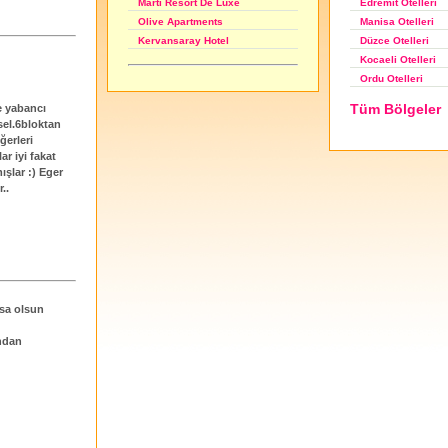
Edremit Otelleri
Martı Resort De Luxe
Manisa Otelleri
Olive Apartments
Düzce Otelleri
Kervansaray Hotel
Kocaeli Otelleri
Ordu Otelleri
Tüm Bölgeler
e yabancı
usel.6bloktan
ğerleri
ar iyi fakat
ışlar :) Eger
..
rsa olsun
ından