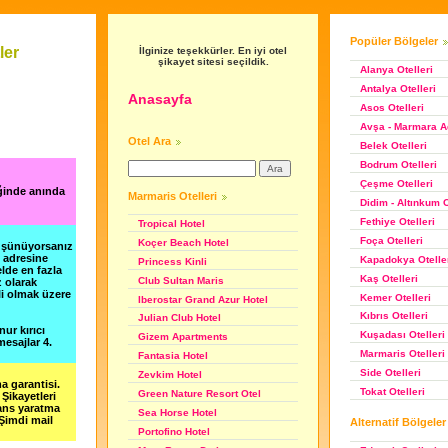
Popüler Bölgeler
ler
İlginize teşekkürler. En iyi otel
şikayet sitesi seçildik.
Alanya Otelleri
Antalya Otelleri
Anasayfa
Asos Otelleri
Avşa - Marmara Ad
Otel Ara
Belek Otelleri
Bodrum Otelleri
Çeşme Otelleri
ğinde anında
Marmaris Otelleri
Didim - Altınkum O
Fethiye Otelleri
Tropical Hotel
Foça Otelleri
Koçer Beach Hotel
düşünüyorsanız
m adresine
Kapadokya Otelle
Princess Kinli
lde en fazla
Kaş Otelleri
Club Sultan Maris
z olarak
li olmak üzere
Kemer Otelleri
Iberostar Grand Azur Hotel
Kıbrıs Otelleri
Julian Club Hotel
nur kırıcı
Kuşadası Otelleri
Gizem Apartments
esajlar 4.
Marmaris Otelleri
Fantasia Hotel
Side Otelleri
Zevkim Hotel
a garantisi.
Tokat Otelleri
Green Nature Resort Otel
Şikayetleri
şans yaratma
Sea Horse Hotel
 Şimdi mail
Alternatif Bölgeler
Portofino Hotel