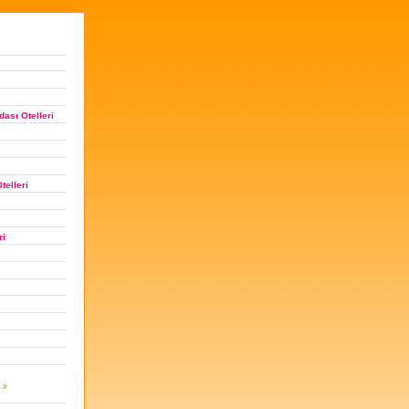
ası Otelleri
telleri
ri