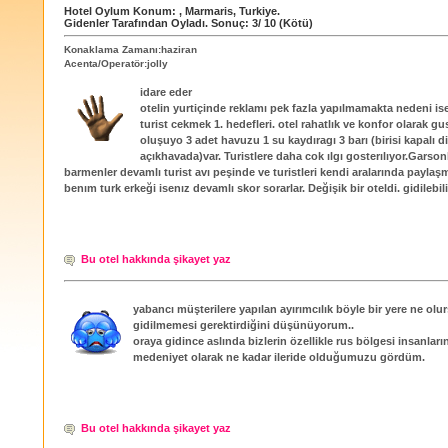
Hotel Oylum
Konum:
,
Marmaris
,
Turkiye
.
Gidenler Tarafından Oyladı
. Sonuç:
3
/
10
(Kötü)
Konaklama Zamanı:haziran
Acenta/Operatör:jolly
idare eder
otelin yurtiçinde reklamı pek fazla yapılmamakta nedeni is
turist cekmek 1. hedefleri. otel rahatlık ve konfor olarak g
oluşuyo 3 adet havuzu 1 su kaydıragı 3 barı (birisi kapalı di
açıkhavada)var. Turistlere daha cok ılgı gosterılıyor.Garsonl
barmenler devamlı turist avı peşinde ve turistleri kendi aralarında paylaşm
benım turk erkeği isenız devamlı skor sorarlar. Değişik bir oteldi. gidilebilir
Bu otel hakkında şikayet yaz
yabancı müşterilere yapılan ayırımcılık böyle bir yere ne olu
gidilmemesi gerektirdiğini düşünüyorum..
oraya gidince aslında bizlerin özellikle rus bölgesi insanlar
medeniyet olarak ne kadar ileride olduğumuzu gördüm.
Bu otel hakkında şikayet yaz