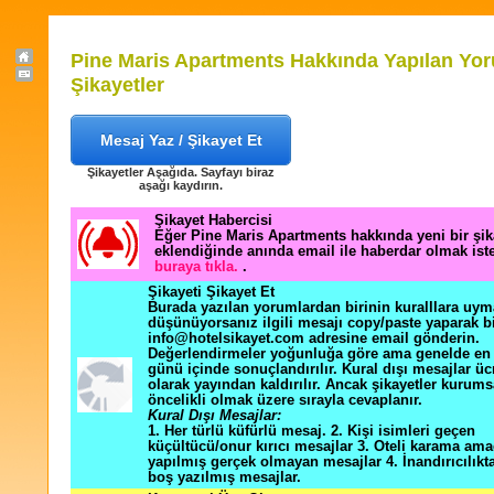
Pine Maris Apartments Hakkında Yapılan Yor
Şikayetler
Mesaj Yaz / Şikayet Et
Şikayetler Aşağıda. Sayfayı biraz
aşağı kaydırın.
Şikayet Habercisi
Eğer Pine Maris Apartments hakkında yeni bir şi
eklendiğinde anında email ile haberdar olmak ist
buraya tıkla.
.
Şikayeti Şikayet Et
Burada yazılan yorumlardan birinin kuralllara uym
düşünüyorsanız ilgili mesajı copy/paste yaparak b
info@hotelsikayet.com adresine email gönderin.
Değerlendirmeler yoğunluğa göre ama genelde en f
günü içinde sonuçlandırılır. Kural dışı mesajlar üc
olarak yayından kaldırılır. Ancak şikayetler kurums
öncelikli olmak üzere sırayla cevaplanır.
Kural Dışı Mesajlar:
1. Her türlü küfürlü mesaj. 2. Kişi isimleri geçen
küçültücü/onur kırıcı mesajlar 3. Oteli karama ama
yapılmış gerçek olmayan mesajlar 4. İnandırıcılık
boş yazılmış mesajlar.