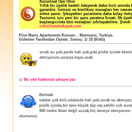
Kurumsal Üye Olun
Yıllık bir üyelik bedeli ödeyerek daha hızlı anında
garantisi. İsimsiz ve kimliksiz mesajları her zama
silme şansı. Şikayetleri yazanlarla daha kolay ileti
Tesisiniz için yeni bir şans yaratma fırsatı. İlk üyel
başlangıcında tüm mesajları sıfırlayabilme. Şimdi 
info@hotelsikayet.com
Pine Maris Apartments
Konum:
,
Marmaris
,
Turkiye
.
Gidenler Tarafından Oyladı
. Sonuç:
1
/
10
(Kötü)
sıcak su yok,yerde halı yok,pda pislik içinde kesinl
etmiyorum,çarşıya baya uzak
Bu otel hakkında şikayet yaz
Berbattı
odalar çok kirli,odalarda halı yok,sıcak su akmıyo
pislik içinde,bir tane küçük tüp var,sahibi çok sura
900 metre felan değil uzzak,hiç tavsiye etmiyorum
olursunuz