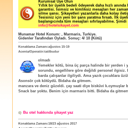
Kurumsal Üye Olun
Yıllık bir üyelik bedeli ödeyerek daha hızlı anında
garantisi. İsimsiz ve kimliksiz mesajları her zama
silme şansı. Şikayetleri yazanlarla daha kolay ileti
Tesisiniz için yeni bir şans yaratma fırsatı. İlk üyel
başlangıcında tüm mesajları sıfırlayabilme. Şimdi 
info@hotelsikayet.com
Munamar Hotel
Konum:
,
Marmaris
,
Turkiye
.
Gidenler Tarafından Oyladı
. Sonuç:
4
/
10
(Kötü)
Konaklama Zamanı:ağustos 15-19
Acenta/Operatör:tatilbudur
olmadı
Yemekler kötü, bina üç parça halinde bir yerden i 
sorundu, engellilere göre değildi personel ilgisiz. 
barda çalışanlar ilgiliydi. Ama yazık çocuklara üz
Asonsör çok kötüydü. Bidaha da gitmem.
manzara ve deniz güzeldi. çay saati diye bisküvi k.oymuşlar b
Snack bar yoktu. Benim için marmaris bitti. Bidaha da gitme
Bu otel hakkında şikayet yaz
Konaklama Zamanı:18/23 ağustos 2017