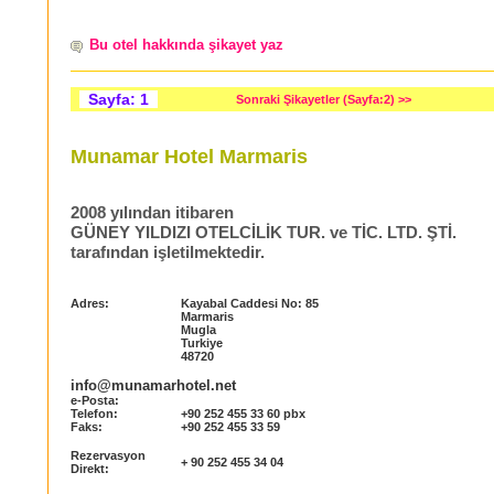
Bu otel hakkında şikayet yaz
Sayfa: 1
Sonraki Şikayetler (Sayfa:2) >>
Munamar Hotel Marmaris
2008 yılından itibaren
GÜNEY YILDIZI OTELCİLİK TUR. ve TİC. LTD. ŞTİ.
tarafından işletilmektedir.
Adres:
Kayabal Caddesi No: 85
Marmaris
Mugla
Turkiye
48720
info@munamarhotel.net
e-Posta:
Telefon:
+90 252 455 33 60 pbx
Faks:
+90 252 455 33 59
Rezervasyon
+ 90 252 455 34 04
Direkt: