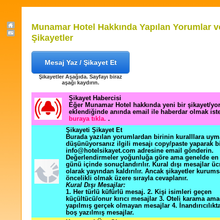
Munamar Hotel Hakkında Yapılan Yorumlar v
Şikayetler
Mesaj Yaz / Şikayet Et
Şikayetler Aşağıda. Sayfayı biraz
aşağı kaydırın.
Şikayet Habercisi
Eğer Munamar Hotel hakkında yeni bir şikayet/y
eklendiğinde anında email ile haberdar olmak ist
buraya tıkla.
.
Şikayeti Şikayet Et
Burada yazılan yorumlardan birinin kuralllara uym
düşünüyorsanız ilgili mesajı copy/paste yaparak b
info@hotelsikayet.com adresine email gönderin.
Değerlendirmeler yoğunluğa göre ama genelde en f
günü içinde sonuçlandırılır. Kural dışı mesajlar üc
olarak yayından kaldırılır. Ancak şikayetler kurums
öncelikli olmak üzere sırayla cevaplanır.
Kural Dışı Mesajlar:
1. Her türlü küfürlü mesaj. 2. Kişi isimleri geçen
küçültücü/onur kırıcı mesajlar 3. Oteli karama ama
yapılmış gerçek olmayan mesajlar 4. İnandırıcılık
boş yazılmış mesajlar.