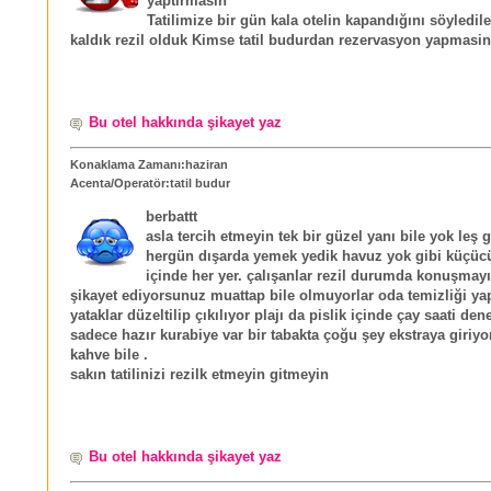
yaptirmasin
Tatilimize bir gün kala otelin kapandığını söyledile
kaldık rezil olduk Kimse tatil budurdan rezervasyon yapmasin
Bu otel hakkında şikayet yaz
Konaklama Zamanı:haziran
Acenta/Operatör:tatil budur
berbattt
asla tercih etmeyin tek bir güzel yanı bile yok leş 
hergün dışarda yemek yedik havuz yok gibi küçücü
içinde her yer. çalışanlar rezil durumda konuşmayı
şikayet ediyorsunuz muattap bile olmuyorlar oda temizliği ya
yataklar düzeltilip çıkılıyor plajı da pislik içinde çay saati de
sadece hazır kurabiye var bir tabakta çoğu şey ekstraya giriyo
kahve bile .
sakın tatilinizi rezilk etmeyin gitmeyin
Bu otel hakkında şikayet yaz