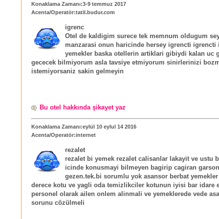
Konaklama Zamanı:3-9 temmuz 2017
Acenta/Operatör:tatil.budur.com
igrenc
Otel de kaldigim surece tek memnum oldugum sey
manzarasi onun haricinde hersey igrencti igrencti 
yemekler baska otellerin artiklari gibiydi kalan uc 
gececek bilmiyorum asla tavsiye etmiyorum sinirlerinizi boz
istemiyorsaniz sakin gelmeyin
Bu otel hakkında şikayet yaz
Konaklama Zamanı:eylül 10 eylul 14 2016
Acenta/Operatör:internet
rezalet
rezalet bi yemek rezalet calisanlar lakayit ve ustu b
icinde konusmayi bilmeyen bagirip cagiran garsonl
gezen.tek.bi sorumlu yok asansor berbat yemekler
derece kotu ve yagli oda temizlikciler kotunun iyisi bar idare
personel olarak ailen onlem alinmali ve yemeklerede vede as
sorunu cözülmeli