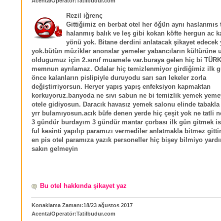
Acenta/Operatör:Tatilbudur.com
Rezil iğrenç
Gittiğimiz en berbat otel her öğün aynı haslanmıs 
halanmış balık ve leş gibi kokan köfte hergun ac ka
yönü yok. Bitane derdini anlatacak şikayet edecek y
yok.bütün müzikler anonslar yemeler yabancıların kültürüne
oldugumuz için 2.sınıf muamele var.buraya gelen hiç bi TÜR
memnun ayrılamaz. Odalar hiç temizlenmiyor girdiğimiz ilk 
önce kalanların pislipiyle duruyodu sarı sarı lekeler zorla
değiştirriyorsun. Heryer yapış yapış enfeksiyon kapmaktan
korkuyoruz.banyoda ne sıvı sabun ne bi temizlik yemek yem
otele gidiyosun. Daracık havasız yemek salonu elinde tabakla
yrr bulamıyosun.acık büfe denen yerde hiç çeşit yok ne tatli 
3 gündür burdayım 3 gündür mantar çorbası ilk gün gitmek i
ful kesinti yapılıp paramızı vermediler anlatmakla bitmez gitti
en pis otel paramıza yazık personeller hiç bişey bilmiyo yar
sakın gelmeyin
Bu otel hakkında şikayet yaz
Konaklama Zamanı:18/23 ağustos 2017
Acenta/Operatör:Tatilbudur.com