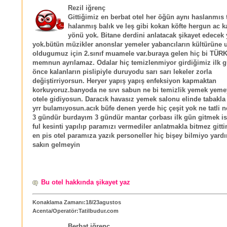
Rezil iğrenç
Gittiğimiz en berbat otel her öğün aynı haslanmıs 
halanmış balık ve leş gibi kokan köfte hergun ac ka
yönü yok. Bitane derdini anlatacak şikayet edecek y
yok.bütün müzikler anonslar yemeler yabancıların kültürüne
oldugumuz için 2.sınıf muamele var.buraya gelen hiç bi TÜR
memnun ayrılamaz. Odalar hiç temizlenmiyor girdiğimiz ilk 
önce kalanların pislipiyle duruyodu sarı sarı lekeler zorla
değiştirriyorsun. Heryer yapış yapış enfeksiyon kapmaktan
korkuyoruz.banyoda ne sıvı sabun ne bi temizlik yemek yem
otele gidiyosun. Daracık havasız yemek salonu elinde tabakla
yrr bulamıyosun.acık büfe denen yerde hiç çeşit yok ne tatli 
3 gündür burdayım 3 gündür mantar çorbası ilk gün gitmek i
ful kesinti yapılıp paramızı vermediler anlatmakla bitmez gitti
en pis otel paramıza yazık personeller hiç bişey bilmiyo yar
sakın gelmeyin
Bu otel hakkında şikayet yaz
Konaklama Zamanı:18/23agustos
Acenta/Operatör:Tatilbudur.com
Berbat iğrenç