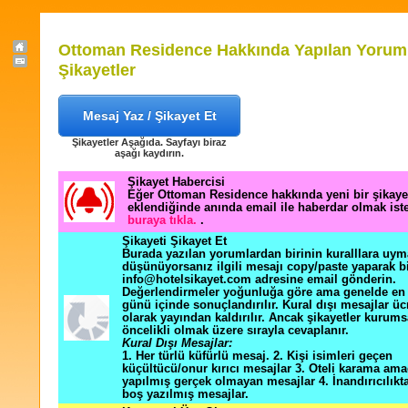
Ottoman Residence Hakkında Yapılan Yoruml
Şikayetler
Mesaj Yaz / Şikayet Et
Şikayetler Aşağıda. Sayfayı biraz
aşağı kaydırın.
Şikayet Habercisi
Eğer Ottoman Residence hakkında yeni bir şikay
eklendiğinde anında email ile haberdar olmak ist
buraya tıkla.
.
Şikayeti Şikayet Et
Burada yazılan yorumlardan birinin kuralllara uym
düşünüyorsanız ilgili mesajı copy/paste yaparak b
info@hotelsikayet.com adresine email gönderin.
Değerlendirmeler yoğunluğa göre ama genelde en f
günü içinde sonuçlandırılır. Kural dışı mesajlar üc
olarak yayından kaldırılır. Ancak şikayetler kurums
öncelikli olmak üzere sırayla cevaplanır.
Kural Dışı Mesajlar:
1. Her türlü küfürlü mesaj. 2. Kişi isimleri geçen
küçültücü/onur kırıcı mesajlar 3. Oteli karama ama
yapılmış gerçek olmayan mesajlar 4. İnandırıcılık
boş yazılmış mesajlar.