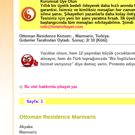
Kurumsal Üye Olun
Yıllık bir üyelik bedeli ödeyerek daha hızlı anında
garantisi. İsimsiz ve kimliksiz mesajları her zama
silme şansı. Şikayetleri yazanlarla daha kolay ileti
Tesisiniz için yeni bir şans yaratma fırsatı. İlk üyel
başlangıcında tüm mesajları sıfırlayabilme. Şimdi 
info@hotelsikayet.com
Ottoman Residence
Konum:
,
Marmaris
,
Turkiye
.
Gidenler Tarafından Oyladı
. Sonuç:
2
/
10
(Kötü)
Yazıklar olsun, hem 12 yaşından küçük çocuklarım
almayın, hem de Türk toprağımızda "Biz İngilizler
hizmet veriyoruz" diye demeç verin. Protesto ediy
Bu otel hakkında şikayet yaz
Sayfa: 1
Ottoman Residence Marmaris
Akyaka
Marmaris