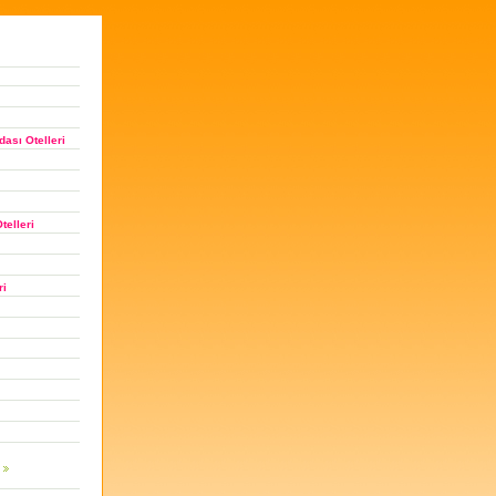
ası Otelleri
telleri
ri