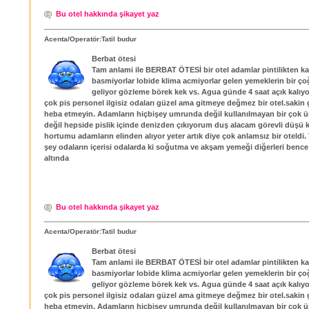
Bu otel hakkında şikayet yaz
Acenta/Operatör:Tatil budur
Berbat ötesi
Tam anlami ile BERBAT ÖTESİ bir otel adamlar pintilikten k
basmiyorlar lobide klima acmiyorlar gelen yemeklerin bir ço
geliyor gözleme börek kek vs. Agua günde 4 saat açık kalıyo
çok pis personel ilgisiz odaları güzel ama gitmeye değmez bir otel.sakin 
heba etmeyin. Adamların hiçbişey umrunda değil kullanılmayan bir çok ün
değil hepside pislik içinde denizden çıkıyorum duş alacam görevli düşü 
hortumu adamların elinden alıyor yeter artık diye çok anlamsız bir oteldi. 
şey odaların içerisi odalarda ki soğutma ve akşam yemeği diğerleri bence 
altında
Bu otel hakkında şikayet yaz
Acenta/Operatör:Tatil budur
Berbat ötesi
Tam anlami ile BERBAT ÖTESİ bir otel adamlar pintilikten k
basmiyorlar lobide klima acmiyorlar gelen yemeklerin bir ço
geliyor gözleme börek kek vs. Agua günde 4 saat açık kalıyo
çok pis personel ilgisiz odaları güzel ama gitmeye değmez bir otel.sakin 
heba etmeyin. Adamların hiçbişey umrunda değil kullanılmayan bir çok ün