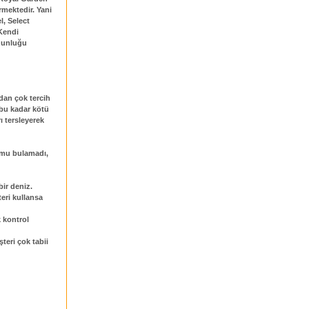
rmektedir. Yani
l, Select
 Kendi
uzunluğu
ndan çok tercih
 bu kadar kötü
 tersleyerek
 mu bulamadı,
bir deniz.
eri kullansa
 kontrol
teri çok tabii