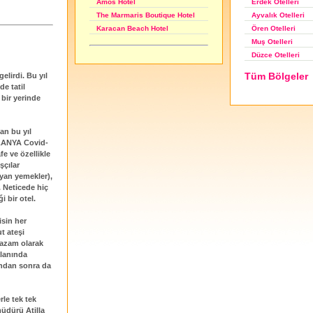
Erdek Otelleri
Amos Hotel
Ayvalık Otelleri
The Marmaris Boutique Hotel
Ören Otelleri
Karacan Beach Hotel
Muş Otelleri
Düzce Otelleri
Tüm Bölgeler
gelirdi. Bu yıl
e tatil
bir yerinde
an bu yıl
LANYA Covid-
fe ve özellikle
şçılar
ayan yemekler),
. Neticede hiç
 bir otel.
isin her
t ateşi
tazam olarak
alanında
ından sonra da
le tek tek
müdürü Atilla