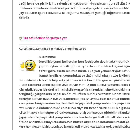
değil hepside pislik içinde denizden çıkıyorum duş alacam görevli düşü 
hortumu adamların elinden alıyor yeter artık diye çok anlamsız bir oteldi. 
şey odaların içerisi odalarda ki soğutma ve akşam yemeği diğerleri bence 
altında
Bu otel hakkında şikayet yaz
Konaklama Zamanı:24 temmuz 27 temmuz 2010
mükemmel
öncelikle şunu belirteyim ben fethiyede destinada 4 günlük
yaptırmıştım ama ilk gün ve gece ben o otelden kaçmak için
zararı göze aldım bir kere barda buz yok yemekler çok kötü
bunak ingilizler çogunlukta ve dağın dibi ulaşım zor içkiler 
bardakta sinek böcek haşerat çok hemen kaçtım ertesi gün ve şansıma r
otelin telefonu elime geçtim aradım yer vardı 3 gün kalma şansımız oldu 
için gittik süper bir otel mimarisi,dizaynı,tefrişatı,renkleri sinekbardaki 
zenginliği,çalışanların hepsi ama tümü mükemmel çok temiz bir otel misle
kokuyor ker yer havuz bar ve barmenler çok iyi ayrıca tüm ikramlar birinci
efes pisen birayı vermez hiç bir otel herşey dahil programlarında pepsi v
fethiyedeki o dandik otelde cola turka diye bir nesne vardı bunun dışınd
iyi animasyonları süper eğleniyorsunuz plajı var isteyen gidebilir adamlar 
yapıyorlar her şey dahil programlarında her türlü yerli alkollü alkolsüz içk
otelde wiskide kokteyllerdeücretsiz bunun dışında restorandaki menü ço
kere her akşam balık,tavuk,ve kırmızı etli menü vat tatlılar çok çeşitli sab