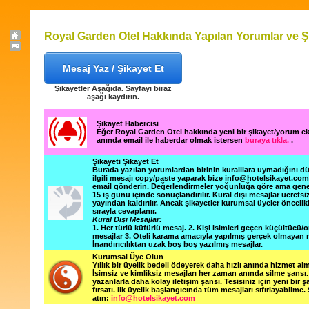
Royal Garden Otel Hakkında Yapılan Yorumlar ve Ş
Mesaj Yaz / Şikayet Et
Şikayetler Aşağıda. Sayfayı biraz
aşağı kaydırın.
Şikayet Habercisi
Eğer Royal Garden Otel hakkında yeni bir şikayet/yorum e
anında email ile haberdar olmak istersen
buraya tıkla.
.
Şikayeti Şikayet Et
Burada yazılan yorumlardan birinin kuralllara uymadığını 
ilgili mesajı copy/paste yaparak bize info@hotelsikayet.co
email gönderin. Değerlendirmeler yoğunluğa göre ama gene
15 iş günü içinde sonuçlandırılır. Kural dışı mesajlar ücretsi
yayından kaldırılır. Ancak şikayetler kurumsal üyeler öncelik
sırayla cevaplanır.
Kural Dışı Mesajlar:
1. Her türlü küfürlü mesaj. 2. Kişi isimleri geçen küçültücü/o
mesajlar 3. Oteli karama amacıyla yapılmış gerçek olmayan m
İnandırıcılıktan uzak boş boş yazılmış mesajlar.
Kurumsal Üye Olun
Yıllık bir üyelik bedeli ödeyerek daha hızlı anında hizmet alm
İsimsiz ve kimliksiz mesajları her zaman anında silme şansı. 
yazanlarla daha kolay iletişim şansı. Tesisiniz için yeni bir 
fırsatı. İlk üyelik başlangıcında tüm mesajları sıfırlayabilme.
atın:
info@hotelsikayet.com