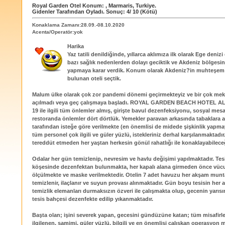
Royal Garden Otel
Konum:
,
Marmaris
,
Turkiye
.
Gidenler Tarafından Oyladı
. Sonuç:
4
/
10
(Kötü)
Konaklama Zamanı:28.09.-08.10.2020
Acenta/Operatör:yok
Harika
Yaz tatili denildiğinde, yıllarca aklımıza ilk olarak Ege denizi 
bazı sağlık nedenlerden dolayı geciktik ve Akdeniz bölgesind
yapmaya karar verdik. Konum olarak Akdeniz?in muhteşem 
bulunan oteli seçtik.
Malum ülke olarak çok zor pandemi dönemi geçirmekteyiz ve bir çok mek
açılmadı veya geç çalışmaya başladı. ROYAL GARDEN BEACH HOTEL A
19 ile ilgili tüm önlemler almış, girişte bavul dezenfeksiyonu, sosyal mesa
restoranda önlemler dört dörtlük. Yemekler paravan arkasında tabaklara a
tarafından isteğe göre verilmekte (en önemlisi de midede şişkinlik yapm
tüm personel çok ilgili ve güler yüzlü, istekleriniz derhal karşılanmaktadır
tereddüt etmeden her yaştan herkesin gönül rahatlığı ile konaklayabileceği
Odalar her gün temizlenip, nevresim ve havlu değişimi yapılmaktadır. Tes
köşesinde dezenfektan bulunmakta, her kapalı alana girmeden önce vücu
ölçülmekte ve maske verilmektedir. Otelin 7 adet havuzu her akşam mun
temizlenir, ilaçlanır ve suyun provası alınmaktadır. Gün boyu tesisin her 
temizlik elemanları durmaksızın özveri ile çalışmakta olup, gecenin yarıs
tesis bahçesi dezenfekte edilip yıkanmaktadır.
Başta olan; işini severek yapan, gecesini gündüzüne katan; tüm misafirler
ilgilenen, samimi, güler yüzlü, bilgili ve en önemlisi çalışkan operasyon 