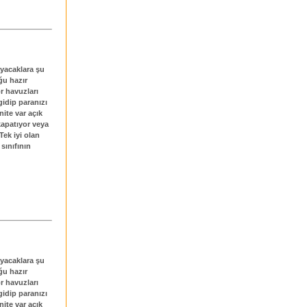
ayacaklara şu
ğu hazır
r havuzları
gidip paranızı
ite var açık
kapatıyor veya
Tek iyi olan
sınıfının
ayacaklara şu
ğu hazır
r havuzları
gidip paranızı
ite var açık