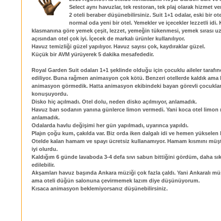
Select aynı havuzlar, tek restoran, tek plaj olarak hizmet ve
2 oteli beraber düşünebilirsiniz. Suit 1+1 odalar, eski bir ote
normal oda yeni bir otel. Yemekler ve içecekler lezzetli idi.
klasmanına göre yemek çeşit, lezzet, yemeğin tükenmesi, yemek sırası 
açısından otel çok iyi. İçecek de markalı ürünler kullanılıyor.
Havuz temizliği güzel yapılıyor. Havuz sayısı çok, kaydıraklar güzel.
Küçük bir AVM yürüyerek 5 dakika mesafededir.
Royal Garden Suit odaları 1+1 şeklinde olduğu için çocuklu aileler tarafı
ediliyor. Buna rağmen animasyon çok kötü. Benzeri otellerde kaldık ama
animasyon görmedik. Hatta animasyon ekibindeki bayan görevli çocukları
konuşuyordu.
Disko hiç açılmadı. Otel dolu, neden disko açılmıyor, anlamadık.
Havuz barı sodanın yanına günlerce limon vermedi. Yani koca otel limon
anlamadık.
Odalarda havlu değişimi her gün yapılmadı, uyarınca yapıldı.
Plajın çoğu kum, çakılda var. Biz orda iken dalgalı idi ve hemen yükselen 
Otelde kalan hamam ve spayı ücretsiz kullanamıyor. Hamam kısmını müşt
iyi olurdu.
Kaldığım 6 günde lavaboda 3-4 defa sıvı sabun bittiğini gördüm, daha sık
edilebilir.
Akşamları havuz başında Ankara müziği çok fazla çaldı. Yani Ankaralı müş
ama oteli düğün salonuna çevirmemek lazım diye düşünüyorum.
Kısaca animasyon beklemiyorsanız düşünebilirsiniz.