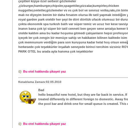
çeşitleri kişiye özel serbest gözlemeler
,çizburger,hamburger,chipsler,spagettiler,pizzalar,kumpirler,chicken
nuggetler,omletler,gözlemeler vs vs çok bol ve sınırsız votka,rakı,cin birinc
malı ne diyeyim benim bir daha fırsatım olursa ilk tatil yapmak istediğim
royal garden park oteldir her şeyi ile dört dörtlük ufacık olumsuz bir dur
çokta ekonomik spa turkısh bath var süper temiz ve ucuz her kese tavsiy
inanın bana çok iyi süper bir tatil cenneti ben geçen sene antalya kemer
otelde kaldım ama bu kadar hoşuma gitmedi çalışanların hepsi profesyon
içeçek ler çok zengin bir menüye sahip ve hakikaten bilinen kalitede isim
çok memnunum verdiğim para son kuruşuna kadar helal hoş olsun emeğ
herkesede çok teşekkürler inşallah seneyede birinci tercihim sizsiniz
PARK OTEL bu arada ayla hanıma çok teşekkürler
Bu otel hakkında şikayet yaz
Konaklama Zamanı:02.05.2010
Bad
hello beautiful new hotel, but they are far back in service. 
treated differently in different foreign to domestic. Away f
the pool bar and drink one for small queue is created. This
Bu otel hakkında şikayet yaz