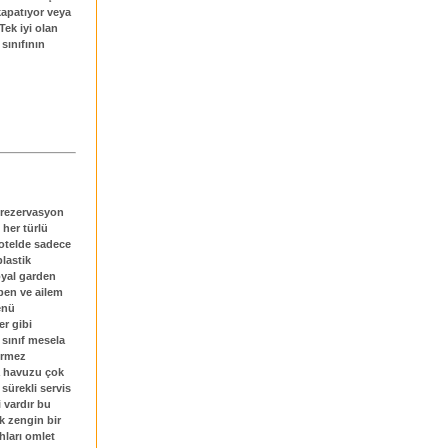
kapatıyor veya
Tek iyi olan
sınıfının
 rezervasyon
 her türlü
 otelde sadece
plastik
oyal garden
ben ve ailem
menü
r gibi
 sınıf mesela
ermez
a havuzu çok
sürekli servis
i vardır bu
k zengin bir
ahları omlet