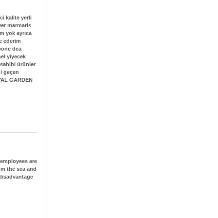
i kalite yerli
 yer marmaris
um yok ayrıca
e ederim
 bone dea
el yiyecek
 sahibi ürünler
i geçen
 ROYAL GARDEN
If employees are
rom the sea and
 disadvantage