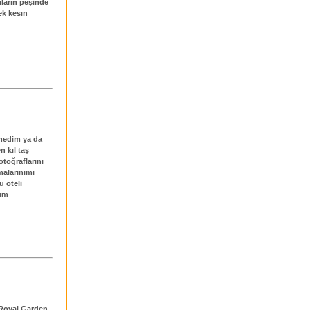
ların peşinde
ek kesın
tmedim ya da
n kıl taş
otoğraflarını
malarınımı
u oteli
rum
 Royal Garden