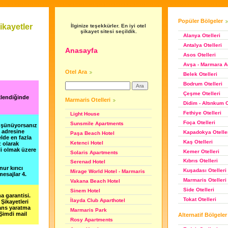
Popüler Bölgeler
ikayetler
İlginize teşekkürler. En iyi otel
şikayet sitesi seçildik.
Alanya Otelleri
Antalya Otelleri
Anasayfa
Asos Otelleri
Avşa - Marmara Ad
Otel Ara
Belek Otelleri
Bodrum Otelleri
Çeşme Otelleri
klendiğinde
Marmaris Otelleri
Didim - Altınkum O
Fethiye Otelleri
Light House
Foça Otelleri
Sunsmile Apartments
düşünüyorsanız
m adresine
Kapadokya Otelle
Paşa Beach Hotel
lde en fazla
Kaş Otelleri
Ketenci Hotel
z olarak
li olmak üzere
Kemer Otelleri
Solaris Apartments
Kıbrıs Otelleri
Serenad Hotel
nur kırıcı
Kuşadası Otelleri
Mirage World Hotel‎ - Marmaris
esajlar 4.
Marmaris Otelleri
Vakana Beach Hotel
Side Otelleri
Sinem Hotel
a garantisi.
Tokat Otelleri
İlayda Club Aparthotel
Şikayetleri
şans yaratma
Marmaris Park
 Şimdi mail
Alternatif Bölgeler
Rosy Apartments