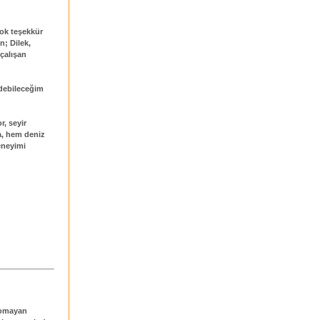
ok teşekkür
n; Dilek,
 çalışan
debileceğim
r, seyir
a, hem deniz
deneyimi
yaomayan