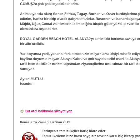
GÜMÜŞ?e çok çok teşekkür ederim.
Animasyonda olan; Soner, Ferhat, Tugay, Burhan ve Ozan kardeşlerime ç
ederim, harika bir ekip olarak çalışmaktadırlar. Restoran ve barlarda çalışa
Müjde, Uğur, Cemal ve isimlerini bilmediğim birçok güler yüzlü, özveri ile
elemanlara teşekkürler.
ROYAL GARDEN BEACH HOTEL ALANYA?yı kesinlikle herkese tavsiye e
bir aile otelidir.
Yaz boyunca yerli, yabancı fark etmeksizin milyonlarca kişiyi misafir ediyo
keyfine doyum olmayan Alanya Kalesi ve çok sayıda tarihi eseri ile Alany
tatili hem de kültür turizmi açısından ziyaretçilerine unutulmaz bir tatil 
sunuyor.
Ayten MUTLU
İstanbul
Bu otel hakkında şikayet yaz
Konaklama Zamanı:Hazıran 2019
Terbıyesız temizlikçiler hariç idare eder
Temızlıkcılerın bıze karsı saygısız tavrına karsı hiç birsey 