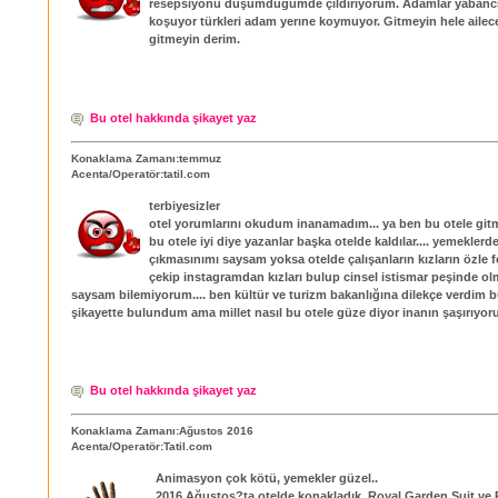
resepsiyonu düşümdüğümde çıldırıyorum. Adamlar yabancı
koşuyor türkleri adam yerıne koymuyor. Gitmeyin hele ailec
gitmeyin derim.
Bu otel hakkında şikayet yaz
Konaklama Zamanı:temmuz
Acenta/Operatör:tatil.com
terbiyesizler
otel yorumlarını okudum inanamadım... ya ben bu otele gi
bu otele iyi diye yazanlar başka otelde kaldılar.... yemeklerde
çıkmasınımı saysam yoksa otelde çalışanların kızların özle f
çekip instagramdan kızları bulup cinsel istismar peşinde ol
saysam bilemiyorum.... ben kültür ve turizm bakanlığına dilekçe verdim b
şikayette bulundum ama millet nasıl bu otele güze diyor inanın şaşırıyo
Bu otel hakkında şikayet yaz
Konaklama Zamanı:Ağustos 2016
Acenta/Operatör:Tatil.com
Animasyon çok kötü, yemekler güzel..
2016 Ağustos?ta otelde konakladık. Royal Garden Suit ve