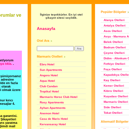
Popüler Bölgeler
orumlar ve
İlginize teşekkürler. En iyi otel
şikayet sitesi seçildik.
Alanya Otelleri
Antalya Otelleri
Anasayfa
Asos Otelleri
Avşa - Marmara Ad
Otel Ara
Belek Otelleri
Bodrum Otelleri
Çeşme Otelleri
Marmaris Otelleri
Didim - Altınkum O
yet/yorum
ya tıkla.
.
Fethiye Otelleri
Ebru Hotel
Foça Otelleri
Sun Apartments
Kapadokya Otelle
Angora Hotel
düşünüyorsanız
m adresine
Kaş Otelleri
Aqua Hotel
lde en fazla
Kemer Otelleri
Club Candan
z olarak
li olmak üzere
Kıbrıs Otelleri
Tropikal Hotel
Kuşadası Otelleri
Marmaris Horse Club Hotel
nur kırıcı
Marmaris Otelleri
Rosy Apartments
esajlar 4.
Side Otelleri
Ayhan Apartments
Tokat Otelleri
Anemon Hotel
a garantisi.
Casa de Maris Hotel
Şikayetleri
Alternatif Bölgeler
şans yaratma
Kervansaray Hotel
 Şimdi mail