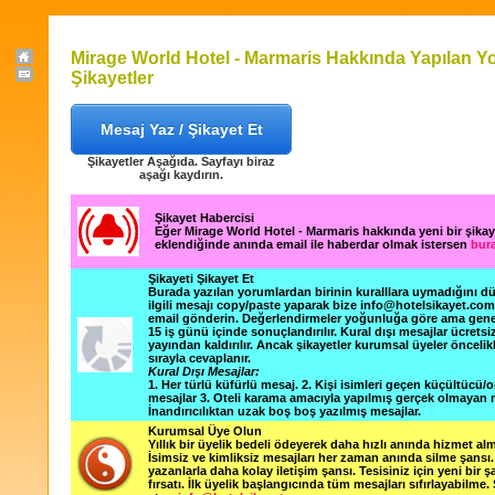
Mirage World Hotel‎ - Marmaris Hakkında Yapılan Y
Şikayetler
Mesaj Yaz / Şikayet Et
Şikayetler Aşağıda. Sayfayı biraz
aşağı kaydırın.
Şikayet Habercisi
Eğer Mirage World Hotel‎ - Marmaris hakkında yeni bir şika
eklendiğinde anında email ile haberdar olmak istersen
bura
Şikayeti Şikayet Et
Burada yazılan yorumlardan birinin kuralllara uymadığını 
ilgili mesajı copy/paste yaparak bize info@hotelsikayet.co
email gönderin. Değerlendirmeler yoğunluğa göre ama gene
15 iş günü içinde sonuçlandırılır. Kural dışı mesajlar ücretsi
yayından kaldırılır. Ancak şikayetler kurumsal üyeler öncelik
sırayla cevaplanır.
Kural Dışı Mesajlar:
1. Her türlü küfürlü mesaj. 2. Kişi isimleri geçen küçültücü/o
mesajlar 3. Oteli karama amacıyla yapılmış gerçek olmayan m
İnandırıcılıktan uzak boş boş yazılmış mesajlar.
Kurumsal Üye Olun
Yıllık bir üyelik bedeli ödeyerek daha hızlı anında hizmet alm
İsimsiz ve kimliksiz mesajları her zaman anında silme şansı. 
yazanlarla daha kolay iletişim şansı. Tesisiniz için yeni bir 
fırsatı. İlk üyelik başlangıcında tüm mesajları sıfırlayabilme.