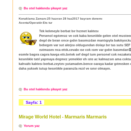
Bu otel hakkında şikayet yaz
Konaklama Zamanı:25 hazıran 28 haz2017 bayram donemı
Acenta/Operatör:Ets tur
Tek kelımeyle berbat bır hızmet kalıtesı
Persenol egıtımsız ve cok kaba kesınlıkle gelen otel musteeı
degıl de bıran once gıdın basımızdan mantıgıyla bakılıyor.k
bebegım var sut alerjısı oldugundan dolayı bır tas sutu SEF
ısıtmasını rıca ettık.cevabı ıse cok ısım var gıdın basımdan
esımle bagıra cagıra kavga ettı.bırtek sef degıl tum personel cok nezaket
kesınlıkle tatıl yapmaya degmez yemekler eh ıste ac kalmazsın ama cokt
kahvaltı kalıtesı berbat.zeytını yutamadım.bence oaraya kadar gıtmısken c
daha yuksek tutup kesınlıkle paranızla rezıl ve sınır olmayın.
Bu otel hakkında şikayet yaz
Sayfa: 1
Mirage World Hotel‎ - Marmaris Marmaris
Yorum yaz