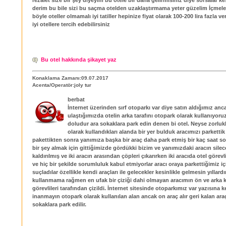
derim bu bile sizi bu saçma otelden uzaklaştırmama yeter güzelim İçmel
böyle oteller olmamalı iyi tatiller hepinize fiyat olarak 100-200 lira fazla v
iyi otellere tercih edebilirsiniz
Bu otel hakkında şikayet yaz
Konaklama Zamanı:09.07.2017
Acenta/Operatör:joly tur
berbat
İnternet üzerinden sırf otoparkı var diye satın aldığımız anc
ulaştığımızda otelin arka tarafını otopark olarak kullanıyo
doludur ara sokaklara park edin denen bi otel. Neyse zorluk
olarak kullandıkları alanda bir yer bulduk aracımızı parkettik
pakettikten sonra yanımıza başka bir araç daha park etmiş bir kaç saat s
bir şey almak için gittiğimizde gördükki bizim ve yanımızdaki aracın silec
kaldırılmış ve iki aracın arasından çöpleri çıkarırken iki aracıda otel görevli
ve hiç bir şekilde sorumluluk kabul etmiyorlar aracı oraya parkettiğimiz iç
suçladılar özellikle kendi araçları ile gelecekler kesinlikle gelmesin yıllard
kullanmama rağmen en ufak bir çiziği dahi olmayan aracımın ön ve arka k
görevlileri tarafından çizildi. İnternet sitesinde otoparkımız var yazısına k
inanmayın otopark olarak kullanılan alan ancak on araç alır geri kalan araç
sokaklara park edilir.