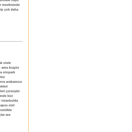
er mevkisinde
erip çok daha
ak otele
ruz ama bugün
la otopark
 biz
onra arabamıza
ekleri
leri çizmişler
inde bizi
ır istanbulda
apısı otel
esinlikle
lar ara