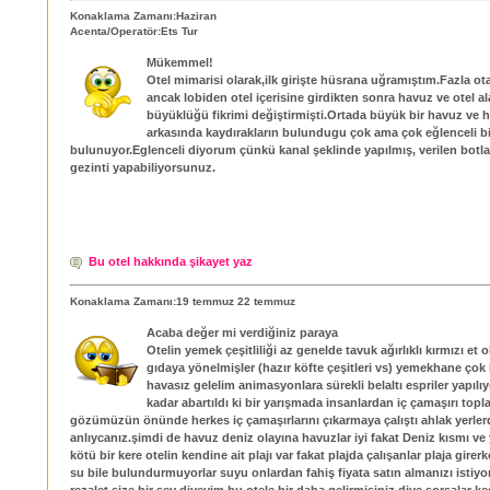
Konaklama Zamanı:Haziran
Acenta/Operatör:Ets Tur
Mükemmel!
Otel mimarisi olarak,ilk girişte hüsrana uğramıştım.Fazla ot
ancak lobiden otel içerisine girdikten sonra havuz ve otel a
büyüklüğü fikrimi değiştirmişti.Ortada büyük bir havuz ve
arkasında kaydırakların bulundugu çok ama çok eğlenceli b
bulunuyor.Eglenceli diyorum çünkü kanal şeklinde yapılmış, verilen botla
gezinti yapabiliyorsunuz.
Bu otel hakkında şikayet yaz
Konaklama Zamanı:19 temmuz 22 temmuz
Acaba değer mi verdiğiniz paraya
Otelin yemek çeşitliliği az genelde tavuk ağırlıklı kırmızı et 
gıdaya yönelmişler (hazır köfte çeşitleri vs) yemekhane çok 
havasız gelelim animasyonlara sürekli belaltı espriler yapılıy
kadar abartıldı ki bir yarışmada insanlardan iç çamaşırı topl
gözümüzün önünde herkes iç çamaşırlarını çıkarmaya çalıştı ahlak yerler
anlıycanız.şimdi de havuz deniz olayına havuzlar iyi fakat Deniz kısmı ve
kötü bir kere otelin kendine ait plajı var fakat plajda çalışanlar plaja gire
su bile bulundurmuyorlar suyu onlardan fahiş fiyata satın almanızı istiyor
rezalet size bir şey diyeyim bu otele bir daha gelirmisiniz diye sorsalar kes