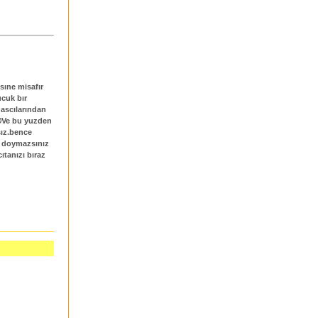
sıne misafır
ucuk bır
 ascılarından
😡Ve bu yuzden
sız.bence
a doymazsınız
ıtanızı bıraz