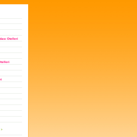
ası Otelleri
telleri
ri