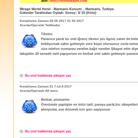
atın:
info@hotelsikayet.com
Mirage World Hotel‎ - Marmaris
Konum:
,
Marmaris
,
Turkiye
.
Gidenler Tarafından Oyladı
. Sonuç:
3
/
10
(Kötü)
Konaklama Zamanı:28 08 2017 01 09 2017
Acenta/Operatör:Tatilbudur
Tiksinc
Paranıza yazık bu otel iğrenç tiksinc pis ilgisiz zaten de bel
bekliyorsak sakin gelmeyin sinir küpü olursunuz zorla temiz
size telefon numarası verelim kağıt verelim Şikayet edin diy
lakayitler 20 senedir tatil yapıyorum en berbat otel sakin gelmeyin parani
Bu otel hakkında şikayet yaz
Konaklama Zamanı:31.7-14.8.2017
Acenta/Operatör:All tours
Berbat, pismanim
Ömrümde yaptigim en kötü tatil, paraya yazik,hic sikayetleri
almiyorlar, eve dönmek icin gün sayiyorum
Bu otel hakkında şikayet yaz