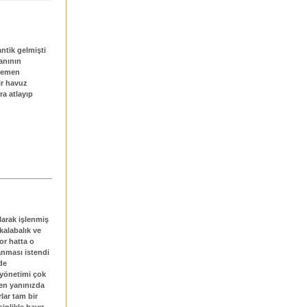
antik gelmişti
lanının
 hemen
ir havuz
ra atlayıp
olarak işlenmiş
kalabalık ve
or hatta o
anması istendi
de
 yönetimi çok
rken yanınızda
lar tam bir
inlikle hayır