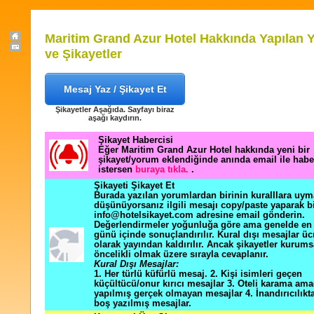
Maritim Grand Azur Hotel Hakkında Yapılan 
ve Şikayetler
Mesaj Yaz / Şikayet Et
Şikayetler Aşağıda. Sayfayı biraz
aşağı kaydırın.
Şikayet Habercisi
Eğer Maritim Grand Azur Hotel hakkında yeni bir
şikayet/yorum eklendiğinde anında email ile hab
istersen
buraya tıkla.
.
Şikayeti Şikayet Et
Burada yazılan yorumlardan birinin kuralllara uym
düşünüyorsanız ilgili mesajı copy/paste yaparak b
info@hotelsikayet.com adresine email gönderin.
Değerlendirmeler yoğunluğa göre ama genelde en f
günü içinde sonuçlandırılır. Kural dışı mesajlar üc
olarak yayından kaldırılır. Ancak şikayetler kurums
öncelikli olmak üzere sırayla cevaplanır.
Kural Dışı Mesajlar:
1. Her türlü küfürlü mesaj. 2. Kişi isimleri geçen
küçültücü/onur kırıcı mesajlar 3. Oteli karama ama
yapılmış gerçek olmayan mesajlar 4. İnandırıcılık
boş yazılmış mesajlar.