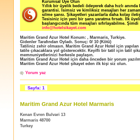
Kurumsal Üye Olun
Yıllık bir üyelik bedeli ödeyerek daha hızlı anında
garantisi. İsimsiz ve kimliksiz mesajları her zama
silme şansı. Şikayetleri yazanlarla daha kolay ileti
Tesisiniz için yeni bir şans yaratma fırsatı. İlk üyel
başlangıcında tüm mesajları sıfırlayabilme. Şimdi 
info@hotelsikayet.com
Maritim Grand Azur Hotel
Konum:
,
Marmaris
,
Turkiye
.
Gidenler Tarafından Oyladı
. Sonuç:
0
/
10
(Kötü)
Tatiliniz zehir olmasın. Maritim Grand Azur Hotel için yapıla
tatile çıkacaklara yol gösterecektir. Keyifli bir tatil için tatil şik
memnuniyetlerinizi herkesle paylaşın.
Maritim Grand Azur Hotel için daha önceden bir yorum yazıl
Maritim Grand Azur Hotel şikayet eden ilk kişi siz olun.
Yorum yaz
Sayfa: 1
Maritim Grand Azur Hotel Marmaris
Kenan Evren Bulvari 13
Marmaris 48700
Turkey