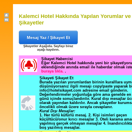
Kalemci Hotel Hakkında Yapılan Yorumlar ve
Şikayetler
Mesaj Yaz / Şikayet Et
Şikayetler Aşağıda. Sayfayı biraz
aşağı kaydırın.
Şikayet Habercisi
Eğer Kalemci Hotel hakkında yeni bir şikayet/yo
eklendiğinde anında email ile haberdar olmak ist
buraya tıkla.
.
Şikayeti Şikayet Et
Burada yazılan yorumlardan birinin kuralllara uym
düşünüyorsanız ilgili mesajı copy/paste yaparak b
info@hotelsikayet.com adresine email gönderin.
Değerlendirmeler yoğunluğa göre ama genelde en f
günü içinde sonuçlandırılır. Kural dışı mesajlar üc
olarak yayından kaldırılır. Ancak şikayetler kurums
öncelikli olmak üzere sırayla cevaplanır.
Kural Dışı Mesajlar:
1. Her türlü küfürlü mesaj. 2. Kişi isimleri geçen
küçültücü/onur kırıcı mesajlar 3. Oteli karama ama
yapılmış gerçek olmayan mesajlar 4. İnandırıcılık
boş yazılmış mesajlar.