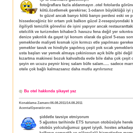
fotoğraflara fazla aldanmayın .otel fotolarda gör
kötü.özetlemek gerekirse; 1-odanın büyüklüğü iyi 
tv güzel ancak banyo kötü banyo perdesi eski ve p
hissedeceğiniz bir ortam yok balkon güzel 2-resepsiyondaki 
ilgiliydi temizlik görevlisi de işini yapıyor ancak restaurantta
otelcilik ve turizmden bihaber3- havuzu fena değil yer sıkıntıs
denize yakınlık da gayet iyi konum olarak da güzel 5-esas so
yemeklerde maliyeti kısmak için kırmızı etle yapılması gerek
yemekler tavuk ve hindiyle yapılmış çeşit yok sıcak yemekler
usta başları var yemek almaya çekiniosun açık büfe gibi deği
kızartma makinesi bozuk kahvaltıda evde bile daha çok çeşit o
şeyin en ucuzu peynir kireç salam büfe salam..... sadece mar
otele çok bağlı kalmazsanız daha mutlu ayrılırsınız
Bu otel hakkında şikayet yaz
Konaklama Zamanı:06.08.2011/14.08.2011
Acenta/Operatör:ets
şiddetle tavsiye etmiyorum
5 ağustos tarihinde ETS turunun otobüsüyle hereket
otobüs yolculuğumuz gayet iyiydi. hostes arkadaşı