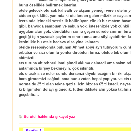
kalfanın sempatik ve güleryüzlü hizmetinden mem
bunu özellikle belirtmek isterim.
otele gelecek olursak kahvaltı ve akşam yemeği veren otelin 
cidden çok kötü. yanında ki otellerden gelen müzikler sayesi
içersinde içindeki sessizlik bölünüyor. çünkü bir matem hava
gibi. banyoda şampuan ve sabun yok. istesenizde yok çünkü 
uygulamaları yok. döndükten sonra geçen sürede sinirim bira
geçtiği için yazacak şeylerim sınırlı ama unu söyleyebilirim k
kesinlikle bu otele bedava olsa yine kalmam.
otelde resepsiyonda bulunan Ahmet abiyi ayrı tutuyorum çünk
erbabaı ve sizi olumlu yönlendirebilen birisi. otelde tek olum
abimizdi.
ets turuna ait rehberi ismi şimdi aklıma gelmedi ama sakın re
anlamında birşey beklmeyin. çok sıkıntılı.
ets olarak size neler sundu dersenzi diyebileceğim bir iki akş
bara girmemizi sağladı ama bunu zaten hepsi yapıyor. ve ets 
normalde 25 tl olan tekne gezisi için bizden 65 tl istedi. ney
ki bilgimden dolayı gitmedik. lütfen dikkate alın yoksa tatilini
geçebilir....
Bu otel hakkında şikayet yaz
Sayfa: 1