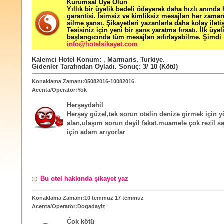
Kurumsal Üye Olun
Yıllık bir üyelik bedeli ödeyerek daha hızlı anında
garantisi. İsimsiz ve kimliksiz mesajları her zama
silme şansı. Şikayetleri yazanlarla daha kolay ileti
Tesisiniz için yeni bir şans yaratma fırsatı. İlk üyel
başlangıcında tüm mesajları sıfırlayabilme. Şimdi 
info@hotelsikayet.com
Kalemci Hotel
Konum:
,
Marmaris
,
Turkiye
.
Gidenler Tarafından Oyladı
. Sonuç:
3
/
10
(Kötü)
Konaklama Zamanı:05082016-10082016
Acenta/Operatör:Yok
Herşeydahil
Herşey güzel,tek sorun otelin denize girmek için y
alan,ulaşım sorun deyil fakat.muamele çok rezil 
için adam arıyorlar
Bu otel hakkında şikayet yaz
Konaklama Zamanı:10 temmuz 17 temmuz
Acenta/Operatör:Dogadayiz
Ćok kötü