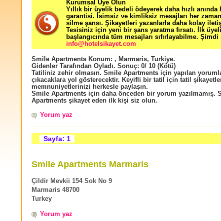
Kurumsal Üye Olun
Yıllık bir üyelik bedeli ödeyerek daha hızlı anında
garantisi. İsimsiz ve kimliksiz mesajları her zama
silme şansı. Şikayetleri yazanlarla daha kolay ileti
Tesisiniz için yeni bir şans yaratma fırsatı. İlk üyel
başlangıcında tüm mesajları sıfırlayabilme. Şimdi 
info@hotelsikayet.com
Smile Apartments
Konum:
,
Marmaris
,
Turkiye
.
Gidenler Tarafından Oyladı
. Sonuç:
0
/
10
(Kötü)
Tatiliniz zehir olmasın. Smile Apartments için yapılan yorumla
çıkacaklara yol gösterecektir. Keyifli bir tatil için tatil şikayetle
memnuniyetlerinizi herkesle paylaşın.
Smile Apartments için daha önceden bir yorum yazılmamış. 
Apartments şikayet eden ilk kişi siz olun.
Yorum yaz
Sayfa: 1
Smile Apartments Marmaris
Çildir Mevkii 154 Sok No 9
Marmaris 48700
Turkey
Yorum yaz