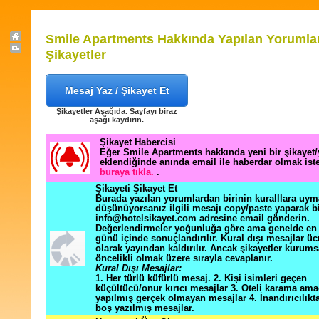
Smile Apartments Hakkında Yapılan Yorumla
Şikayetler
Mesaj Yaz / Şikayet Et
Şikayetler Aşağıda. Sayfayı biraz
aşağı kaydırın.
Şikayet Habercisi
Eğer Smile Apartments hakkında yeni bir şikayet
eklendiğinde anında email ile haberdar olmak ist
buraya tıkla.
.
Şikayeti Şikayet Et
Burada yazılan yorumlardan birinin kuralllara uym
düşünüyorsanız ilgili mesajı copy/paste yaparak b
info@hotelsikayet.com adresine email gönderin.
Değerlendirmeler yoğunluğa göre ama genelde en f
günü içinde sonuçlandırılır. Kural dışı mesajlar üc
olarak yayından kaldırılır. Ancak şikayetler kurums
öncelikli olmak üzere sırayla cevaplanır.
Kural Dışı Mesajlar:
1. Her türlü küfürlü mesaj. 2. Kişi isimleri geçen
küçültücü/onur kırıcı mesajlar 3. Oteli karama ama
yapılmış gerçek olmayan mesajlar 4. İnandırıcılık
boş yazılmış mesajlar.