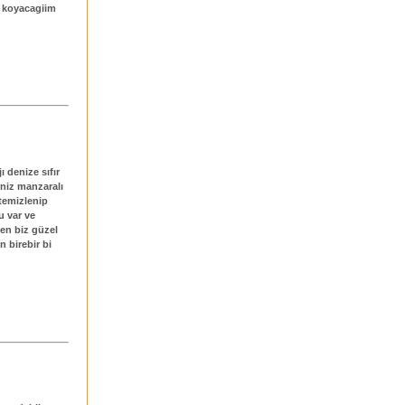
e koyacagiim
ı denize sıfır
eniz manzaralı
temizlenip
u var ve
ken biz güzel
n birebir bi