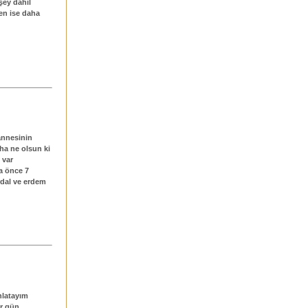
şey dahil
en ise daha
annesinin
ha ne olsun ki
 var
a önce 7
rdal ve erdem
anlatayım
ir gün