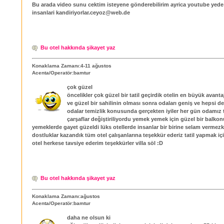
Bu arada video sunu cektim isteyene gönderebilirim ayrica youtube yed
insanlari kandiriyorlar.ceyoz@web.de
Bu otel hakkında şikayet yaz
Konaklama Zamanı:4-11 ağustos
Acenta/Operatör:bamtur
çok güzel
öncelikler çok güzel bir tatil geçirdik otelin en büyük avantaj
ve güzel bir sahilinin olması sonra odaları geniş ve hepsi d
odalar temizlik konusunda gerçekten iyiler her gün odamız 
çarşaflar değiştiriliyordu yemek yemek için güzel bir balkon
yemeklerde gayet güzeldi lüks otellerde insanlar bir birine selam vermez
dostluklar kazandık tüm otel çalışanlarına teşekkür ederiz tatil yapmak içi
otel herkese tavsiye ederim teşekkürler villa söl :D
Bu otel hakkında şikayet yaz
Konaklama Zamanı:ağustos
Acenta/Operatör:bamtur
daha ne olsun ki