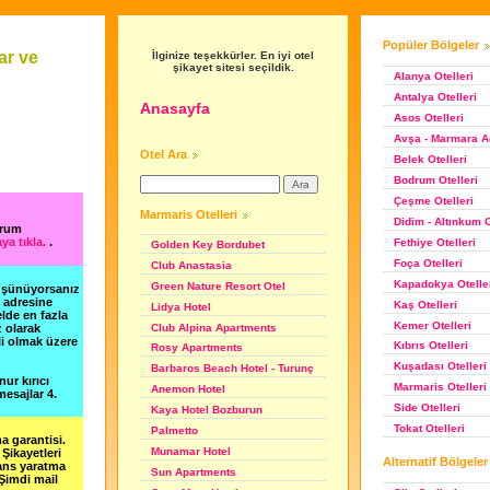
Popüler Bölgeler
ar ve
İlginize teşekkürler. En iyi otel
şikayet sitesi seçildik.
Alanya Otelleri
Antalya Otelleri
Anasayfa
Asos Otelleri
Avşa - Marmara Ad
Otel Ara
Belek Otelleri
Bodrum Otelleri
Çeşme Otelleri
Marmaris Otelleri
Didim - Altınkum O
orum
ya tıkla.
.
Fethiye Otelleri
Golden Key Bordubet
Foça Otelleri
Club Anastasia
Kapadokya Otelle
Green Nature Resort Otel
düşünüyorsanız
m adresine
Kaş Otelleri
Lidya Hotel
lde en fazla
Kemer Otelleri
Club Alpina Apartments
z olarak
li olmak üzere
Kıbrıs Otelleri
Rosy Apartments
Kuşadası Otelleri
Barbaros Beach Hotel - Turunç
nur kırıcı
Marmaris Otelleri
Anemon Hotel
esajlar 4.
Side Otelleri
Kaya Hotel Bozburun
Tokat Otelleri
Palmetto
a garantisi.
Munamar Hotel
Şikayetleri
Alternatif Bölgeler
şans yaratma
Sun Apartments
 Şimdi mail