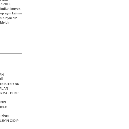
 lekeli,
kullanılmıyor,
hep aynı kalmış
 biriyle siz
lde bir
BAH
NÜ
TE BİTER BU
FALAN
YMA . BEN 3
ININ
HELE
ERİNDE
EYİN GİDİP