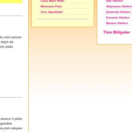
Şile Otelleri
Casa Mare Hotel
Adıyaman Otelleri
Marmaris Park
Şanlıurfa Otelleri
Cem Aparthotel
Erzurum Otelleri
Manisa Otelleri
Tüm Bölgeler
lu otel ustune
 kiyin da
apin yada
k.bence 3 yıldız
begendim
m,otel calışanı