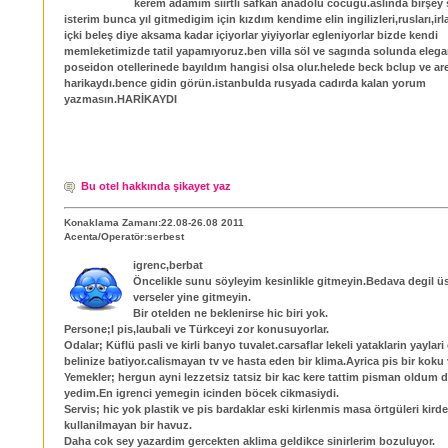
kerem adamım siirtli safkan anadolu cocugu.aslında birşey
isterim bunca yıl gitmedigim için kızdım kendime elin ingilizleri,rusları,irl
içki beleş diye aksama kadar içiyorlar yiyiyorlar egleniyorlar bizde kendi
memleketimizde tatil yapamıyoruz.ben villa söl ve sagında solunda eleg
poseidon otellerinede bayıldım hangisi olsa olur.helede beck bclup ve are
harikaydı.bence gidin görün.istanbulda rusyada cadırda kalan yorum
yazmasın.HARİKAYDI
Bu otel hakkında şikayet yaz
Konaklama Zamanı:22.08-26.08 2011
Acenta/Operatör:serbest
igrenc,berbat
Öncelikle sunu söyleyim kesinlikle gitmeyin.Bedava degil ü
verseler yine gitmeyin.
Bir otelden ne beklenirse hic biri yok.
Persone;l pis,laubali ve Türkceyi zor konusuyorlar.
Odalar; Küflü pasli ve kirli banyo tuvalet.carsaflar lekeli yataklarin yaylari
belinize batiyor.calismayan tv ve hasta eden bir klima.Ayrica pis bir koku
Yemekler; hergun ayni lezzetsiz tatsiz bir kac kere tattim pisman oldum d
yedim.En igrenci yemegin icinden böcek cikmasiydi.
Servis; hic yok plastik ve pis bardaklar eski kirlenmis masa örtgüleri kird
kullanilmayan bir havuz.
Daha cok sey yazardim gercekten aklima geldikce sinirlerim bozuluyor.