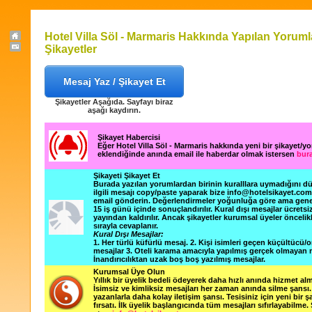
Hotel Villa Söl - Marmaris Hakkında Yapılan Yoruml
Şikayetler
Mesaj Yaz / Şikayet Et
Şikayetler Aşağıda. Sayfayı biraz
aşağı kaydırın.
Şikayet Habercisi
Eğer Hotel Villa Söl - Marmaris hakkında yeni bir şikayet/y
eklendiğinde anında email ile haberdar olmak istersen
bura
Şikayeti Şikayet Et
Burada yazılan yorumlardan birinin kuralllara uymadığını 
ilgili mesajı copy/paste yaparak bize info@hotelsikayet.co
email gönderin. Değerlendirmeler yoğunluğa göre ama gene
15 iş günü içinde sonuçlandırılır. Kural dışı mesajlar ücretsi
yayından kaldırılır. Ancak şikayetler kurumsal üyeler öncelik
sırayla cevaplanır.
Kural Dışı Mesajlar:
1. Her türlü küfürlü mesaj. 2. Kişi isimleri geçen küçültücü/o
mesajlar 3. Oteli karama amacıyla yapılmış gerçek olmayan m
İnandırıcılıktan uzak boş boş yazılmış mesajlar.
Kurumsal Üye Olun
Yıllık bir üyelik bedeli ödeyerek daha hızlı anında hizmet alm
İsimsiz ve kimliksiz mesajları her zaman anında silme şansı. 
yazanlarla daha kolay iletişim şansı. Tesisiniz için yeni bir 
fırsatı. İlk üyelik başlangıcında tüm mesajları sıfırlayabilme.