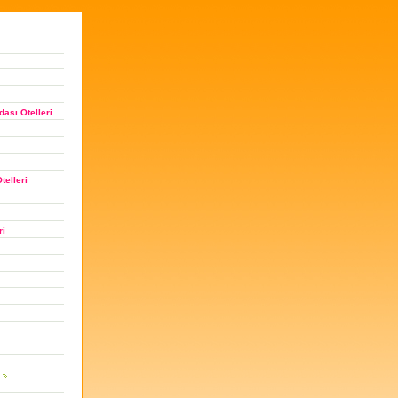
ası Otelleri
telleri
ri