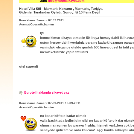
atın:
info@hotelsikayet.com
Hotel Villa Söl - Marmaris
Konum:
,
Marmaris
,
Turkiye
.
Gidenler Tarafından Oyladı
. Sonuç:
5
/
10
Fena Değil
Konaklama Zamanı:07 07 2011
Acenta/Operatör:bamtur
iyi
bence kimse sikayet etmesin 50 liraya hersey dahil iki havuz
ustun hersey dahil weriginiz para ne kadarki ozaman paraya
yanindaki elegance otelde gunluk 500 liraya guzel bi tatil y
memleketinizde yapin tatilinizi
otel superdi
Bu otel hakkında şikayet yaz
Konaklama Zamanı:07-09-2011 13-09-2011
Acenta/Operatör:bamtur
ne kadar köfte o kadar ekmek
valla baslıktada belirttigim gibi ne kadar köfte o k dar ekme
olmasına ragmen bu paraya 4 yıldız hizmeti var!..ben cok 
seneyede gidicem ve orda kalıcam!..aşçı harika sakaryalı abi