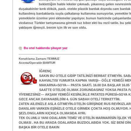
beklettiğim halde lekeler çıkmadı. yıkanmış gelen nevresimler
duşakabinler kırık dökük, paslı. otelde plastik bardak dışında cam bardak 
kullanılmış bardaklarda suyla çalkalanıp kullanıma sunuyorlar, yemekler 
yemeklerin üzerine yeni eklemeler yapılıyor. bunun haricinde çalışanlardan
vicdansız Türkler tartışmasına girmek tuz biber ekti bu rezil tatile. bu şeki
yaklaşım iğrençti. benim için ilk ve son oldu.
Bu otel hakkında şikayet yaz
Konaklama Zamanı:TEMMUZ
Acenta/Operatör:BAMTUR
İĞRENÇ
SAKIN BU OTELE GİDİP TATİLİNİZİ BERBAT ETMEYİN. SA
KAHVALTISI YUMURTA KAPMA YARIŞI-- ÖĞLE YEMEĞİ ME
MAKARNA+SOYA--- PASTA SAATİ. 16.00 DA BAŞLAR 16.05 
SAATTE OTELDE OLMAK ZORUNDASINIZ YOKSA PASTA 
YİYEMEZSİNİZ--- AKŞAM YEMEĞİ KESİNLİKLE PATATES PÜRESİ+SOYA KI
GECE ANCAK DAYANABİLDİM 4. GÜN SABAH OTELİ TERKETTİM.
ZATEN AİLENİZLE ASLA GİTMEYİN.OTELİN GİRİŞİNDE RUS REVİKIZLAR
DANSLARI VARKEN EŞİNİZLE OTELE GİRMEK ÇOKTA HOŞ OLMUYOR. 
ŞEZLONGLARIN KIÇKIÇA OLMASIDA AYRI.
TEK OLUMLU YANI ODALARIN TEMİZ VE OTELİN MARMARİSİN İŞLEK Y
OLMASI . HA BU ARADA ODALARDA BUZDOLABIDA YOK. SİZ BENİ DİNL
BAŞKA BİR OTELE BAKIN