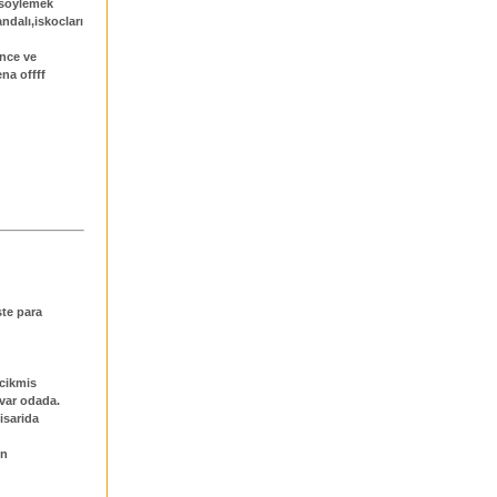
 söylemek
andalı,iskocları
ance ve
na offff
ste para
 cikmis
 var odada.
isarida
en