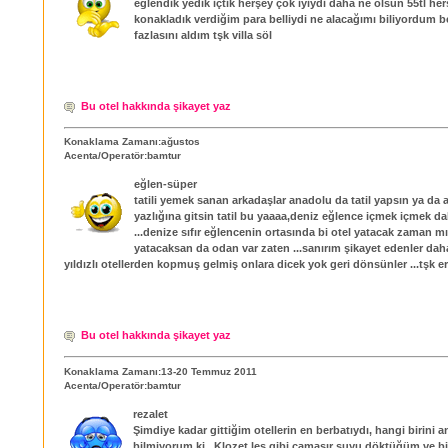
eğlendik yedik içtik herşey çok iyiydi daha ne olsun 55tl her
konakladık verdiğim para belliydi ne alacağımı biliyordum b
fazlasını aldım tşk villa söl
Bu otel hakkında şikayet yaz
Konaklama Zamanı:ağustos
Acenta/Operatör:bamtur
eğlen-süper
tatili yemek sanan arkadaşlar anadolu da tatil yapsın ya da 
yazlığına gitsin tatil bu yaaaa,deniz eğlence içmek içmek da
...denize sıfır eğlencenin ortasında bi otel yatacak zaman mı
yatacaksan da odan var zaten ...sanırım şikayet edenler dah
yıldızlı otellerden kopmuş gelmiş onlara dicek yok geri dönsünler ...tşk e
Bu otel hakkında şikayet yaz
Konaklama Zamanı:13-20 Temmuz 2011
Acenta/Operatör:bamtur
rezalet
Şimdiye kadar gittiğim otellerin en berbatıydı, hangi birini 
bilmiyorum ki . Klozet leş gibi çamaşır suyu döktüğüm ve b