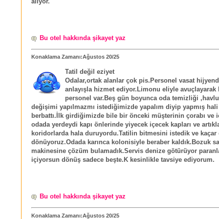
alıyor.
Bu otel hakkında şikayet yaz
Konaklama Zamanı:Ağustos 20/25
Tatil değil eziyet
Odalar,ortak alanlar çok pis.Personel vasat hijyen
anlayışla hizmet ediyor.Limonu eliyle avuçlayarak
personel var.Beş gün boyunca oda temizliği ,havlu 
değişimi yapılmazmı istediğimizde yapalım diyip yapmış hali 
berbattı.İlk girdiğimizde bile bir önceki müşterinin çorabı ve 
odada yerdeydi kapı önlerinde yiyecek içecek kapları ve artıkla
koridorlarda hala duruyordu.Tatilin bitmesini istedik ve kaçar
dönüyoruz.Odada karınca kolonisiyle beraber kaldık.Bozuk s
makinesine çözüm bulamadık.Servis denize götürüyor paranla
içiyorsun dönüş sadece beşte.K kesinlikle tavsiye ediyorum.
Bu otel hakkında şikayet yaz
Konaklama Zamanı:Ağustos 20/25