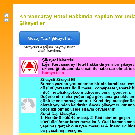
Kervansaray Hotel Hakkında Yapılan Yorumla
Şikayetler
Mesaj Yaz / Şikayet Et
Şikayetler Aşağıda. Sayfayı biraz
aşağı kaydırın.
Şikayet Habercisi
Eğer Kervansaray Hotel hakkında yeni bir şikaye
eklendiğinde anında email ile haberdar olmak ist
buraya tıkla.
.
Şikayeti Şikayet Et
Burada yazılan yorumlardan birinin kuralllara uym
düşünüyorsanız ilgili mesajı copy/paste yaparak b
info@hotelsikayet.com adresine email gönderin.
Değerlendirmeler yoğunluğa göre ama genelde en f
günü içinde sonuçlandırılır. Kural dışı mesajlar üc
olarak yayından kaldırılır. Ancak şikayetler kurums
öncelikli olmak üzere sırayla cevaplanır.
Kural Dışı Mesajlar:
1. Her türlü küfürlü mesaj. 2. Kişi isimleri geçen
küçültücü/onur kırıcı mesajlar 3. Oteli karama ama
yapılmış gerçek olmayan mesajlar 4. İnandırıcılık
boş yazılmış mesajlar.