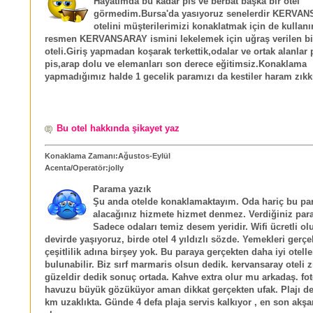
Hayatımda bu kadar pis ve berbat başka bir otel
görmedim.Bursa'da yasıyoruz senelerdir KERVA
otelini müşterilerimizi konaklatmak için de kullanı
resmen KERVANSARAY ismini lekelemek için uğraş verilen bir
oteli.Giriş yapmadan koşarak terkettik,odalar ve ortak alanlar p
pis,arap dolu ve elemanları son derece eğitimsiz.Konaklama
yapmadığımız halde 1 gecelik paramızı da kestiler haram zık
Bu otel hakkında şikayet yaz
Konaklama Zamanı:Ağustos-Eylül
Acenta/Operatör:jolly
Parama yazık
Şu anda otelde konaklamaktayım. Oda hariç bu par
alacağınız hizmete hizmet denmez. Verdiğiniz para
Sadece odaları temiz desem yeridir. Wifi ücretli o
devirde yaşıyoruz, birde otel 4 yıldızlı sözde. Yemekleri gerçe
çeşitlilik adına birşey yok. Bu paraya gerçekten daha iyi otelle
bulunabilir. Biz sırf marmaris olsun dedik. kervansaray oteli z
güzeldir dedik sonuç ortada. Kahve extra olur mu arkadaş. fo
havuzu büyük gözüküyor aman dikkat gerçekten ufak. Plajı de
km uzaklıkta. Günde 4 defa plaja servis kalkıyor , en son akş