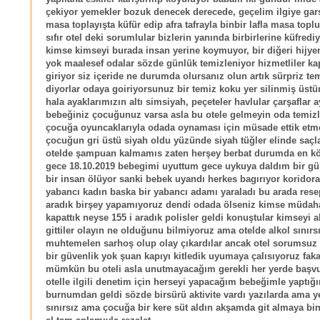
çekiyor yemekler bozuk denecek derecede, geçelim ilgiye gar
masa toplayışta küfür edip afra tafrayla binbir lafla masa topl
sıfır otel deki sorumlular bizlerin yanında birbirlerine küfrediy
kimse kimseyi burada insan yerine koymuyor, bir diğeri hijye
yok maalesef odalar sözde günlük temizleniyor hizmetliler kap
giriyor siz içeride ne durumda olursanız olun artık sürpriz te
diyorlar odaya goiriyorsunuz bir temiz koku yer silinmiş üstü
hala ayaklarımızın altı simsiyah, peçeteler havlular çarşaflar a
bebeğiniz çocuğunuz varsa asla bu otele gelmeyin oda temizl
çocuğa oyuncaklarıyla odada oynaması için müsade ettik etm
çocuğun gri üstü siyah oldu yüzünde siyah tüğler elinde saçlar
otelde şampuan kalmamıs zaten herşey berbat durumda en k
gece 18.10.2019 bebegimi uyuttum gece uykuya daldım bir gür
bir insan ölüyor sanki bebek uyandı herkes bagırıyor koridor
yabancı kadın baska bir yabancı adamı yaraladı bu arada res
aradık birşey yapamıyoruz dendi odada ölseniz kimse müdah
kapattık neyse 155 i aradık polisler geldi konuştular kimseyi
gittiler olayın ne olduğunu bilmiyoruz ama otelde alkol sınırs
muhtemelen sarhoş olup olay çıkardılar ancak otel sorumsuz 
bir güvenlik yok şuan kapıyı kitledik uyumaya çalısıyoruz faka
mümkün bu oteli asla unutmayacağım gerekli her yerde başv
otelle ilgili denetim için herseyi yapacağım bebeğimle yaptığım
burnumdan geldi sözde birsürü aktivite vardı yazılarda ama ye
sınırsız ama çocuğa bir kere süt aldın akşamda git almaya bin