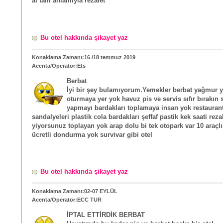
al tam anlamıyla rezalet
Bu otel hakkında şikayet yaz
Konaklama Zamanı:16 /18 temmuz 2019
Acenta/Operatör:Ets
Berbat
İyi bir şey bulamıyorum.Yemekler berbat yağmur 
oturmaya yer yok havuz pis ve servis sıfır bırakın 
yapmayı bardakları toplamaya insan yok restauran
sandalyeleri plastik cola bardakları şeffaf pastik kek saati rez
yiyorsunuz toplayan yok arap dolu bi tek otopark var 10 araçlık
ücretli dondurma yok survivar gibi otel
Bu otel hakkında şikayet yaz
Konaklama Zamanı:02-07 EYLÜL
Acenta/Operatör:ECC TUR
İPTAL ETTİRDİK BERBAT