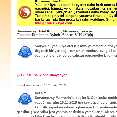
Kurumsal Üye Olun
Yıllık bir üyelik bedeli ödeyerek daha hızlı anında
garantisi. İsimsiz ve kimliksiz mesajları her zama
silme şansı. Şikayetleri yazanlarla daha kolay ileti
Tesisiniz için yeni bir şans yaratma fırsatı. İlk üyel
başlangıcında tüm mesajları sıfırlayabilme. Şimdi 
info@hotelsikayet.com
Kervansaray Hotel
Konum:
,
Marmaris
,
Turkiye
.
Gidenler Tarafından Oyladı
. Sonuç:
3
/
10
(Kötü)
Sarıyer Kilyos kilya otel hiç tavsiye etmem gitmey
degecek bir yer değil tamamen randevu evi gibi süre
eden gençler geliyo ve çalışan personeller bile m
Bu otel hakkında şikayet yaz
Konaklama Zamanı:16.19 ekim 2019
Rezalet
Kervansaray Marmaris'te bugün 3. Günümüz otelde 
yaptığımız gün 16.10.2019 her şey güzel geldi giriş
kahvaltı yaparken odaya oğlum için biz söylemede
getirilmiş sevindim jest yapmışlar derken yemekler günlerce a
yapılana eskiler karıştırılıp koyuluyor babam iki gündür mide 