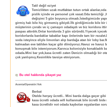
Tatil değil eziyet
Temizlikten uzak mutfaktan tutun ortak alanlar,o
pislik içinde ve personel çok vasat.Oda temizliği ,
değişimi 5 gün boyunca olmadı.İstedigimizde yap
girmiş halı bile hiç girmemiş gibiydi.İlk girdiğimizde bile bir
müşterinin çorabı ve iç çamaşırı odadaydı ve biz koridora ittir
paspas attırdık.Onlar koridorda 3 gün süründü.Yiyecek içecek
koridorlarda bardaklar tabaklar kapı önlerinde tam bir rezalet
soda isteyince eliyle limonları alıp bardağa atan bir loby bar.
kalmadan eve tatilden kaçar gibi dönüyoruz.Havuz ve havuz b
konuşmak bile istemiyorum.Karınca kolonisiyle konakladık b
odada.Mini bar yok,kasa ücretli zaten Denizin olmadığı bir ot
çok yanlışmış.Kesinlikle tavsiye etmiyorum.
Bu otel hakkında şikayet yaz
Acenta/Operatör:Yok
Berbat
Otelde herşey ücretli.. Mini barda dalga geçer gibi 
kasa ücretli odada wifi kullanmak bile ücretli bide
kasa ücretlidir not odada kaybolan eşyalardan so